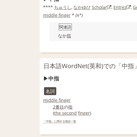
****
ちゅうし
,
なかゆび
Scholar
,
Entrez
,
G
middle finger
*
(n*)
関連語
なか
指
日本語WordNet(英和)での「中
中指
名詞
middle finger
2番目
の
指
(
the second
finger
)
「中指」に関する類語一覧