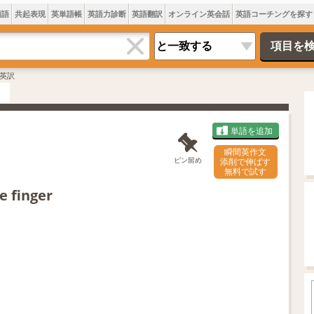
類語
共起表現
英単語帳
英語力診断
英語翻訳
オンライン英会話
英語コーチングを探す
英訳
単語を追加
瞬間英作文
ピン留め
添削で伸ばす
無料で試す
e finger
L
o
/
U
a
n
d
m
e
u
d
t
:
e
4
5