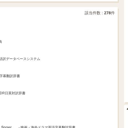
該当件数 :
278
件
典
国語訳データベースシステム
語字幕翻訳辞書
 EDR日英対訳辞書
e
finger...
- 映画・海外ドラマ英語字幕翻訳辞書