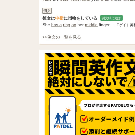
例文
彼女は
中指
に指輪をしている
例文帳に追加
She
has a
ring
on
her
middle
finger.
- Eゲイト
>>例文の一覧を見る