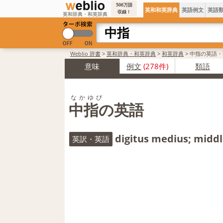
506万語
英和和英辞典
英語例文
英語
収録！
英和辞典・和英辞典
Weblio 辞書
>
英和辞典・和英辞典
>
和英辞典
>
中指の英語・
意味
例文
(278件)
類語
なかゆび
中指の英語
digitus medius; middl
英訳・英語