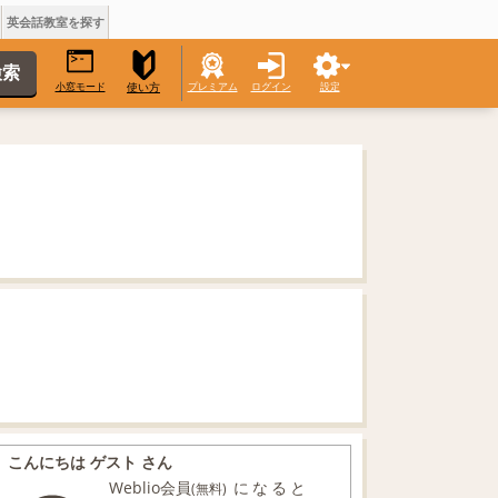
英会話教室を探す
小窓モード
プレミアム
ログイン
設定
使い方
こんにちは ゲスト さん
Weblio会員
になると
(無料)