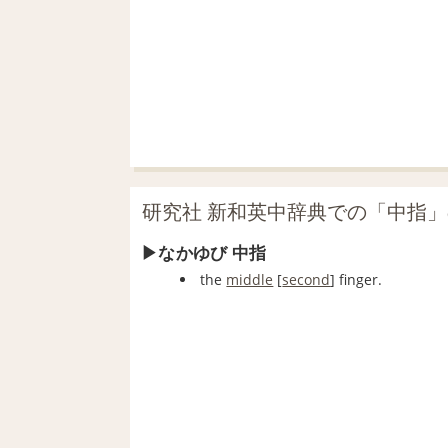
研究社 新和英中辞典での「中指
なかゆび 中指
the
middle
[
second
] finger.