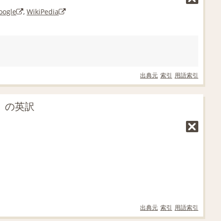
oogle
,
WikiPedia
出典元
索引
用語索引
指」の英訳
出典元
索引
用語索引