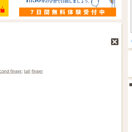
cond finger
;
tall
finger