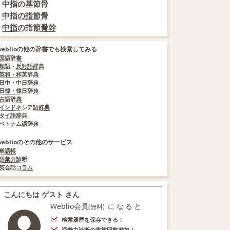
中指の基節骨
中指の指節骨
中指の指節骨幹
weblioの他の辞書でも検索してみる
国語辞書
類語・反対語辞典
英和・和英辞典
日中・中日辞典
日韓・韓日辞典
古語辞典
インドネシア語辞典
タイ語辞典
ベトナム語辞典
weblioのその他のサービス
単語帳
語彙力診断
英会話コラム
こんにちは ゲスト さん
Weblio会員
になると
(無料)
検索履歴を保存できる！
語彙力診断の実施回数増加！