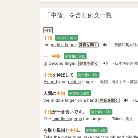
「中指」を含む例文一覧
例文
中指
例文帳に追加
the
middle finger
発音を聞く
- 斎藤和英大辞
一
中指
例文帳に追加
(i)
Second
finger.
発音を聞く
- 日本法令外
中指
を伸ばして
例文帳に追加
Extend
your
middle
finger.
- 映画・海外ドラマ英
人間の
中指
例文帳に追加
the
middle finger
on a
hand
発音を聞く
-
中指
が一番長いです。
例文帳に追加
The
middle finger
is
the longest.
- Tatoeba例文
を取り親指と
中指
...
例文帳に追加
Take
the
outer tube
,
take
your
thumb
and
middl