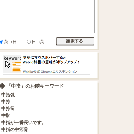
英→日
日→英
「中指」のお隣キーワード
中括弧
中持
中持留
中指
中指が一番長いです。
中指の中節骨