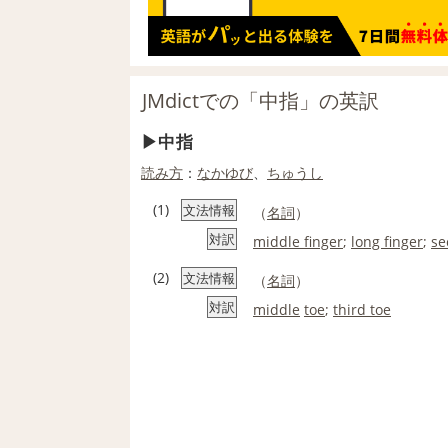
JMdictでの「中指」の英訳
中指
読み方
：
なかゆび
、
ちゅうし
(1)
文法情報
（
名詞
）
対訳
middle finger
;
long finger
;
se
(2)
文法情報
（
名詞
）
対訳
middle
toe
;
third toe