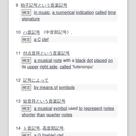
9
拍子記号
という
音楽
記号
in music
,
a numerical
indication
called
time
例文
signature
10
ハ音記号
《中音部記号》.
a C
clef
例文
11
付点音符
という
音楽
記号
a musical
note
with a
black
dot
placed
on
例文
its
upper
right side
,
called
'futenonpu'
12
記号
によって
by means of
symbols
例文
13
短音
符
という
音楽
記号
a musical
symbol
used
to
represent
notes
例文
shorter
than
quarter
notes
14
ト音記号
,
高音部記号
.
a G
[
treble
]
clef
例文