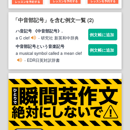
「中音部記号」を含む例文一覧 (2)
ハ音
記号
《
中音部記号
》.
例文帳に追加
a C clef
- 研究社 新英和中辞典
中音部記号
という音楽
記号
例文帳に追加
a musical symbol called a mean clef
- EDR日英対訳辞書