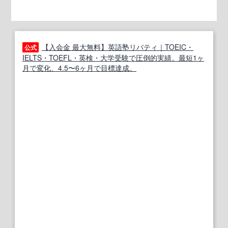
【入会金 最大無料】英語塾リバティ｜TOEIC・
公式
IELTS・TOEFL・英検・大学受験で圧倒的実績。最短1ヶ
月で変化、4.5〜6ヶ月で目標達成。