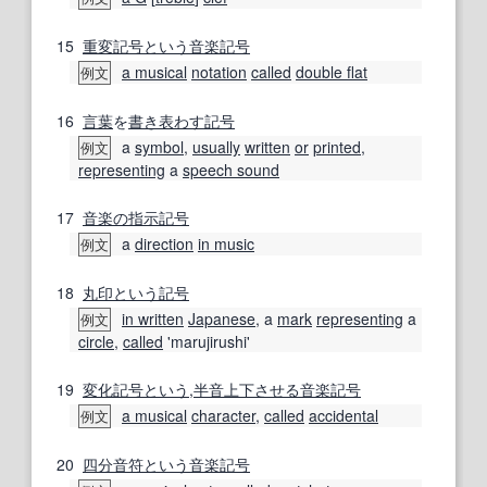
15
重変
記号
という
音楽
記号
a musical
notation
called
double flat
例文
16
言葉
を
書き表わす
記号
a
symbol
,
usually
written
or
printed
,
例文
representing
a
speech sound
17
音楽の
指示
記号
a
direction
in music
例文
18
丸印
という
記号
in written
Japanese
, a
mark
representing
a
例文
circle
,
called
'marujirushi'
19
変化記号
という
,
半音
上下
させる
音楽
記号
a musical
character
,
called
accidental
例文
20
四分音符
という
音楽
記号