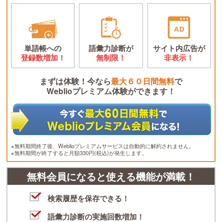
単語帳への
語彙力診断が
サイト内広告が
登録数増加！
無制限！
非表示！
まずは体験！今なら
最大６０日間無料
で
Weblioプレミアム体験ができます！
※無料期間終了後、Weblioプレミアムサービスは自動的に解約されません。
※無料期間が終了すると月額330円(税込)が発生します。
無料会員になると使える機能が満載！
検索履歴を保存できる！
語彙力診断の実施回数増加！