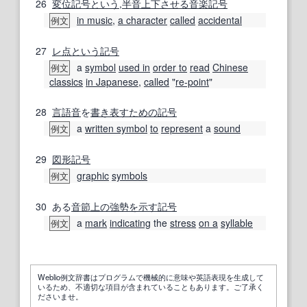
26
変位
記号
という
,
半音
上下
させる
音楽
記号
in music
,
a character
called
accidental
例文
27
レ点
という
記号
a
symbol
used in
order to
read
Chinese
例文
classics
in Japanese
,
called
"
re-point
"
28
言語音
を
書き表す
ための
記号
a
written symbol
to
represent
a
sound
例文
29
図形記号
graphic
symbols
例文
30
ある
音節
上の
強勢
を示す
記号
a
mark
indicating
the
stress
on a
syllable
例文
Weblio例文辞書はプログラムで機械的に意味や英語表現を生成して
いるため、不適切な項目が含まれていることもあります。ご了承く
ださいませ。