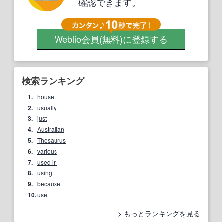
確認できます。
Weblio会員
(無料)
に登録する
検索ランキング
1.
house
2.
usually
3.
just
4.
Australian
5.
Thesaurus
6.
various
7.
used in
8.
using
9.
because
10.
use
もっとランキングを見る