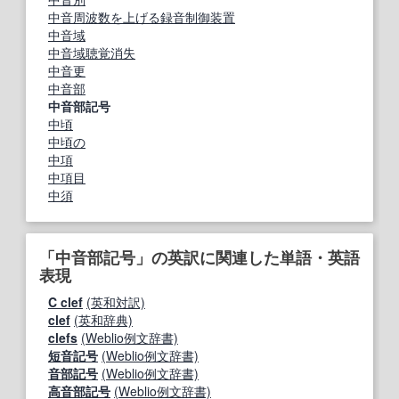
中音周波数を上げる録音制御装置
中音域
中音域聴覚消失
中音更
中音部
中音部記号
中頃
中頃の
中項
中項目
中須
「中音部記号」の英訳に関連した単語・英語
表現
C clef
(英和対訳)
clef
(英和辞典)
clefs
(Weblio例文辞書)
短音記号
(Weblio例文辞書)
音部記号
(Weblio例文辞書)
高音部記号
(Weblio例文辞書)