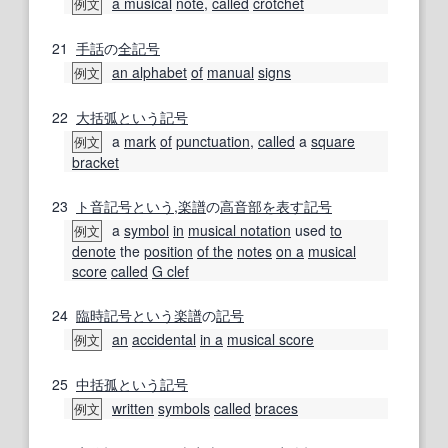
a musical
note
,
called
crotchet
例文
21
手話
の
全
記号
an alphabet
of
manual
signs
例文
22
大括弧
という
記号
a
mark
of
punctuation
,
called
a
square
例文
bracket
23
ト音記号
という
,
楽譜
の
高音部
を表す
記号
a
symbol
in
musical notation
used
to
例文
denote
the
position
of the
notes
on a
musical
score
called
G clef
24
臨時記号
という
楽譜
の
記号
an
accidental
in a
musical score
例文
25
中
括孤
という
記号
written
symbols
called
braces
例文