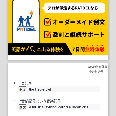
Weblio例文辞書
中音部記号
1
ト音記号
the
treble clef
例文
2
中音部記号
という
音楽
記号
a musical
symbol
called
a
mean
clef
例文