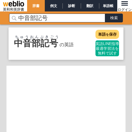
辞書
例文
診断
翻訳
単語帳
英和和英辞書
ログイン
単語
保存
を
ちゅうおんぶきごう
中音部記号
の英語
英語LINE指導
最適学習法を
無料で試す