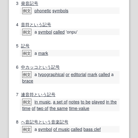
3
発音記号
phonetic
symbols
例文
4
音符
という
記号
a
symbol
called
'onpu'
例文
5
記号
a
mark
例文
6
中
カッコ
という
記号
a
typographical
or
editorial
mark
called
a
例文
brace
7
連音
符
という
記号
in music
,
a set of
notes
to be
played
in the
例文
time
of
two of
the same
time-value
8
ヘ音記号
という
音楽
記号
a
symbol
of music
called
bass clef
例文