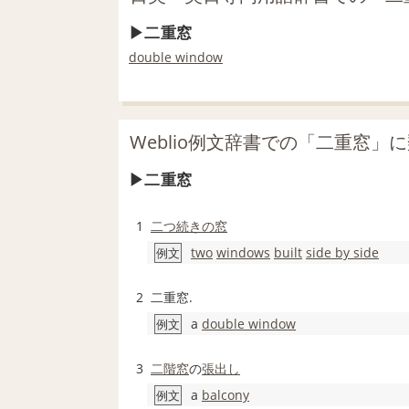
二重窓
double window
Weblio例文辞書での「二重窓」
二重窓
1
二つ
続きの
窓
two
windows
built
side by side
例文
2
二重窓.
a
double window
例文
3
二階
窓
の
張出し
a
balcony
例文