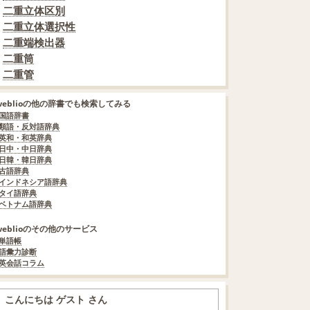
二重立体区別
二重立体選択性
二重端検出器
二重筒
二重管
weblioの他の辞書でも検索してみる
国語辞書
類語・反対語辞典
英和・和英辞典
日中・中日辞典
日韓・韓日辞典
古語辞典
インドネシア語辞典
タイ語辞典
ベトナム語辞典
weblioのその他のサービス
単語帳
語彙力診断
英会話コラム
こんにちは ゲスト さん