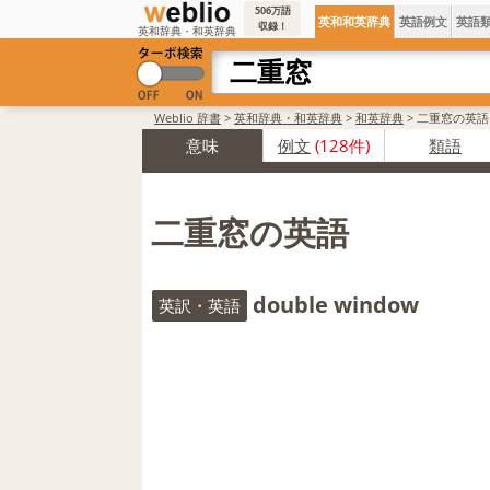
506万語
英和和英辞典
英語例文
英語
収録！
英和辞典・和英辞典
Weblio 辞書
>
英和辞典・和英辞典
>
和英辞典
>
二重窓の英語
意味
例文
(128件)
類語
二重窓の英語
double window
英訳・英語