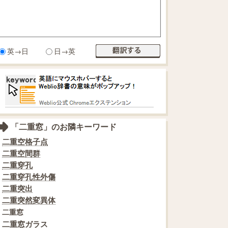
英→日
日→英
「二重窓」のお隣キーワード
二重空格子点
二重空間群
二重穿孔
二重穿孔性外傷
二重突出
二重突然変異体
二重窓
二重窓ガラス