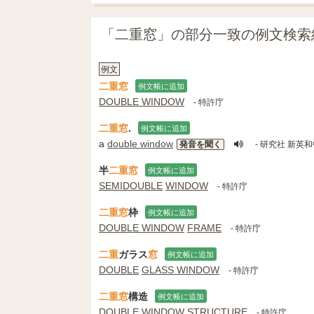
「二重窓」の部分一致の例文検索
例文
二重窓
例文帳に追加
DOUBLE WINDOW
- 特許庁
二重窓
.
例文帳に追加
a
double window
発音を聞く
- 研究社 新英
半
二重窓
例文帳に追加
SEMIDOUBLE
WINDOW
- 特許庁
二重窓
枠
例文帳に追加
DOUBLE WINDOW
FRAME
- 特許庁
二
重
ガラス
窓
例文帳に追加
DOUBLE
GLASS WINDOW
- 特許庁
二重窓
構造
例文帳に追加
DOUBLE WINDOW
STRUCTURE
- 特許庁