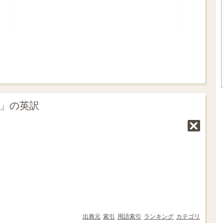
窓」の英訳
出典元
索引
用語索引
ランキング
カテゴリ