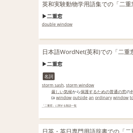
英和実験動物学用語集での「二重
二重窓
double window
日本語WordNet(英和)での「二
二重窓
名詞
storm sash
,
storm window
厳しい
気候
から
保護する
ための
普通の
窓
の
(a
window
outside
an
ordinary
window
t
「二重窓」に関する類語一覧
日英・英日専門用語辞書での「二