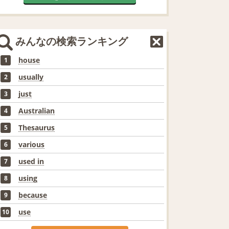
みんなの検索ランキング
house
1
usually
2
just
3
Australian
4
Thesaurus
5
various
6
used in
7
using
8
because
9
use
10