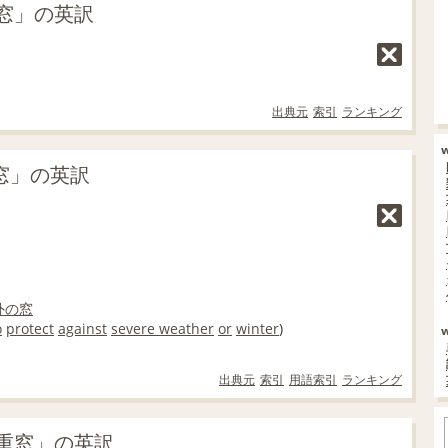
窓」の英訳
出典元
索引
ランキング
重窓」の英訳
外の
窓
o
protect
against
severe weather
or
winter
)
出典元
索引
用語索引
ランキング
重窓」の英訳