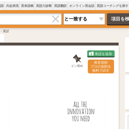
類語
共起表現
英単語帳
英語力診断
英語翻訳
オンライン英会話
英語コーチングを探す
・英訳
単語を追加
発音添削
ピン留め
プロの添削を
無料で試す