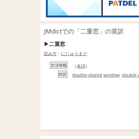
JMdictでの「二重窓」の英訳
二重窓
読み方
：
にじゅうまど
文法情報
（
名詞
）
対訳
double-glazed
window
;
double