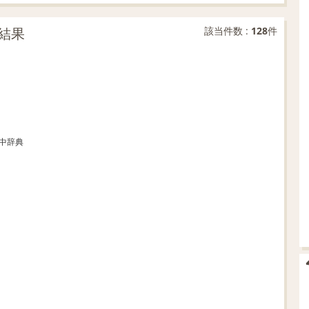
結果
該当件数 :
128
件
和中辞典