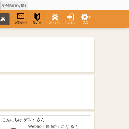
英会話教室を探す
小窓モード
プレミアム
ログイン
設定
使い方
こんにちは ゲスト さん
Weblio会員
になると
(無料)