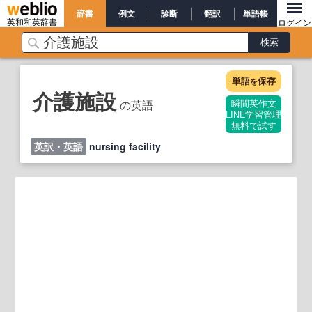
辞書
例文
診断
翻訳
単語帳
英和和英辞書
ログイン
単語
保存
を
介護施設
の英語
瞬間英作文
LINE学習管理
無料で試す
英訳・英語
nursing facility