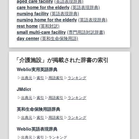
aged care facility
(英語表現辞典)
care home for the elderly
(英語表現辞典)
nursing facility
(英語表現辞典)
nursing home for the elderly
(英語表現辞典)
rest home
(英和対訳)
small multi-care facility
(専門用語対訳辞書)
day center
(英和生命保険用語)
「介護施設」が掲載された辞書の索引
Weblio実用英語辞典
出典元
索引
用語索引
ランキング
JMdict
出典元
索引
用語索引
ランキング
英和生命保険用語辞典
出典元
索引
用語索引
ランキング
Weblio英語表現辞典
出典元
索引
ランキング