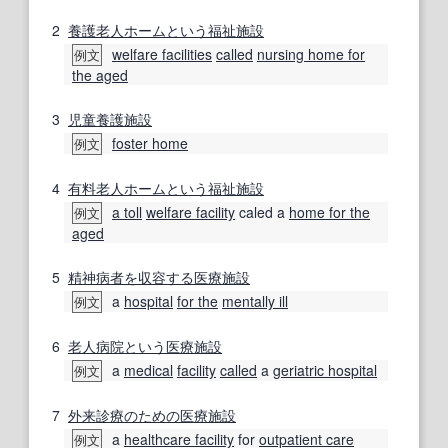
2
養護老人ホーム
という
福祉施設
welfare facilities
called
nursing home for
例文
the aged
3
児童養護施設
foster home
例文
4
有料
老人ホーム
という
福祉施設
a toll
welfare facility
caled a
home for the
例文
aged
5
精神病者
を収容する
医療施設
a
hospital
for the
mentally ill
例文
6
老人病院
という
医療施設
a
medical
facility
called
a
geriatric hospital
例文
7
外来診療
のための
医療施設
a
healthcare facility
for
outpatient care
例文