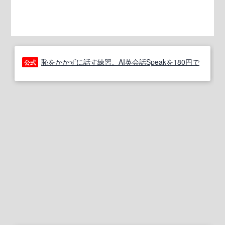
恥をかかずに話す練習。AI英会話Speakを180円で
公式