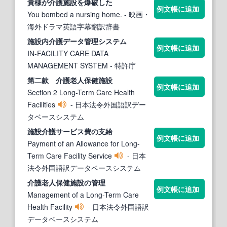
貴様が
介護施設
を爆破した
例文帳に追加
You bombed a nursing home.
- 映画・
海外ドラマ英語字幕翻訳辞書
施設
内
介護
データ管理システム
例文帳に追加
IN-FACILITY CARE DATA
MANAGEMENT SYSTEM
- 特許庁
第二款
介護
老人保健
施設
例文帳に追加
Section 2 Long-Term Care Health
Facilities
- 日本法令外国語訳デー
タベースシステム
施設
介護
サービス費の支給
例文帳に追加
Payment of an Allowance for Long-
Term Care Facility Service
- 日本
法令外国語訳データベースシステム
介護
老人保健
施設
の管理
例文帳に追加
Management of a Long-Term Care
Health Facility
- 日本法令外国語訳
データベースシステム