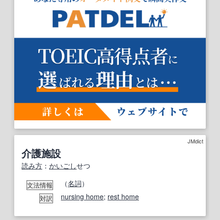
JMdict
介護施設
読み方
：
かいごし
せつ
（
名詞
）
文法情報
nursing home
;
rest home
対訳