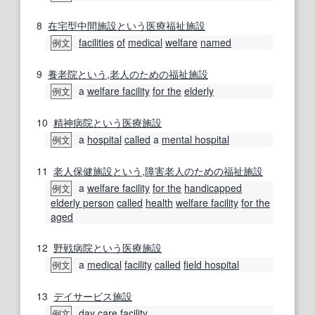
8
在宅
型
中間施設
という
医療
福祉施設
facilities
of
medical
welfare
named
例文
9
養老院
という
,
老人
のための
福祉施設
a
welfare facility
for the
elderly
例文
10
精神病院
という
医療施設
a
hospital
called
a
mental hospital
例文
11
老人保健施設
という
,
障害
老人
のための
福祉施設
a
welfare facility
for the
handicapped
例文
elderly person
called
health
welfare facility
for the
aged
12
野戦病院
という
医療施設
a
medical
facility
called
field hospital
例文
13
デイサービス
施設
day care
facility
例文