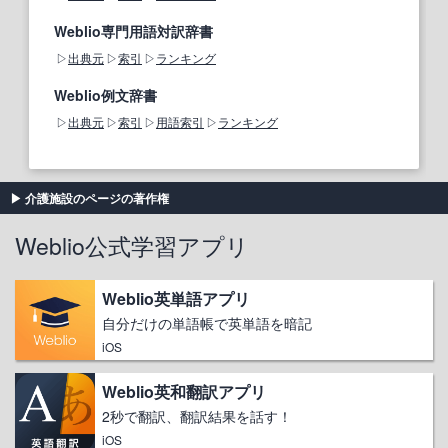
Weblio専門用語対訳辞書
出典元
索引
ランキング
Weblio例文辞書
出典元
索引
用語索引
ランキング
介護施設のページの著作権
Weblio公式学習アプリ
Weblio英単語アプリ
自分だけの単語帳で英単語を暗記
iOS
Weblio英和翻訳アプリ
2秒で翻訳、翻訳結果を話す！
iOS