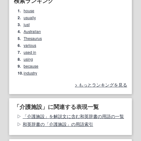
検索ランキング
1.
house
2.
usually
3.
just
4.
Australian
5.
Thesaurus
6.
various
7.
used in
8.
using
9.
because
10.
industry
もっとランキングを見る
「介護施設」に関連する表現一覧
「介護施設」を解説文に含む和英辞書の用語の一覧
和英辞書の「介護施設」の用語索引