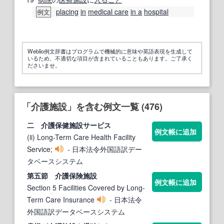
placing
in
medical care
in a
hospital
例文
Weblio例文辞書はプログラムで機械的に意味や英語表現を生成して
いるため、不適切な項目が含まれていることもあります。ご了承く
ださいませ。
「介護施設」を含む例文一覧 (476)
二
介護
保健
施設
サービス
例文帳に追加
(ii) Long-Term Care Health Facility
Service;
- 日本法令外国語訳デー
タベースシステム
第五節
介護
保険
施設
例文帳に追加
Section 5 Facilities Covered by Long-
Term Care Insurance
- 日本法令
外国語訳データベースシステム