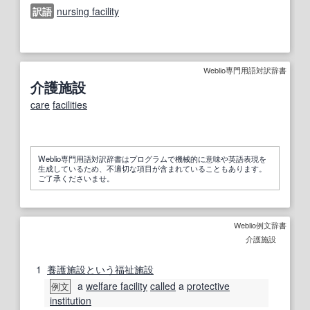
訳語
nursing facility
Weblio専門用語対訳辞書
介護施設
care
facilities
Weblio専門用語対訳辞書はプログラムで機械的に意味や英語表現を
生成しているため、不適切な項目が含まれていることもあります。
ご了承くださいませ。
Weblio例文辞書
介護施設
1
養護施設
という
福祉施設
a
welfare facility
called
a
protective
例文
institution