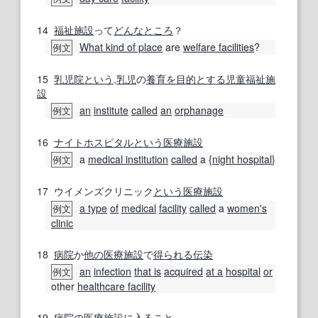
14
福祉施設
って
どんなところ
？
What kind of place
are
welfare facilities
?
例文
15
乳児院
という
,
乳児
の
養育
を目的とする
児童福祉施
設
an
institute
called
an
orphanage
例文
16
ナイトホスピタル
という
医療施設
a
medical institution
called
a {
night hospital
}
例文
17
ウイメンズクリニック
という
医療施設
a type
of
medical
facility
called
a
women's
例文
clinic
18
病院
か
他の
医療施設
で
得られる
伝染
an
infection
that is
acquired
at a
hospital
or
例文
other
healthcare facility
19
病院
の
医療施設
に
入ること