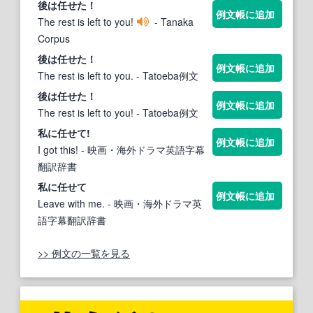
後は
任せた
！
例文帳に追加
The rest is left to you!
- Tanaka
Corpus
後は
任せた
！
例文帳に追加
The rest is left to you.
- Tatoeba例文
後は
任せた
！
例文帳に追加
The rest is left to you!
- Tatoeba例文
私に
任せ
て!
例文帳に追加
I got this!
- 映画・海外ドラマ英語字幕
翻訳辞書
私に
任せ
て
例文帳に追加
Leave with me.
- 映画・海外ドラマ英
語字幕翻訳辞書
>> 例文の一覧を見る