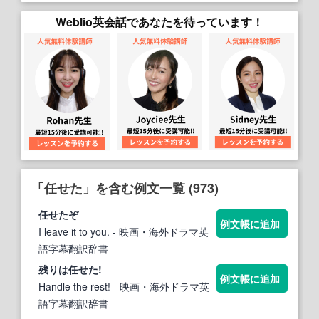
Weblio英会話であなたを待っています！
「任せた」を含む例文一覧 (973)
任せた
ぞ
例文帳に追加
I leave it to you.
- 映画・海外ドラマ英
語字幕翻訳辞書
残りは
任せた
!
例文帳に追加
Handle the rest!
- 映画・海外ドラマ英
語字幕翻訳辞書