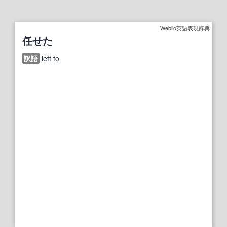
Weblio英語表現辞典
任せた
訳語
left to