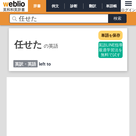
辞書
例文
診断
翻訳
単語帳
英和和英辞書
ログイン
単語
保存
を
任せた
の英語
英語LINE指導
最適学習法を
無料で試す
英訳・英語
left to