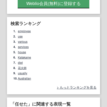
Weblio会員
(無料)
に登録する
検索ランキング
1.
employee
2.
use
3.
various
4.
services
5.
house
6.
Katakame
7.
diet
8.
花火師
9.
usually
10.
Australian
もっとランキングを見る
「任せた」に関連する表現一覧