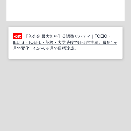
【入会金 最大無料】英語塾リバティ｜TOEIC・
公式
IELTS・TOEFL・英検・大学受験で圧倒的実績。最短1ヶ
月で変化、4.5〜6ヶ月で目標達成。