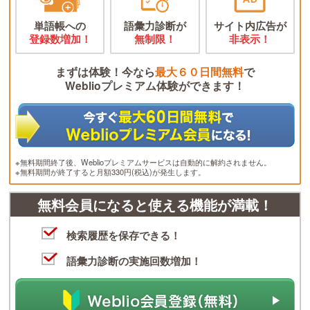
単語帳への
語彙力診断が
サイト内広告が
登録数増加！
無制限！
非表示！
まずは体験！今なら
最大６０日間無料
で
Weblioプレミアム体験ができます！
※無料期間終了後、Weblioプレミアムサービスは自動的に解約されません。
※無料期間が終了すると月額330円(税込)が発生します。
無料会員になると使える機能が満載！
検索履歴を保存できる！
語彙力診断の実施回数増加！