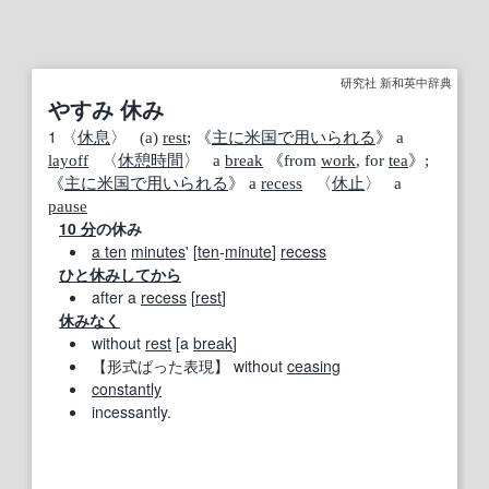
研究社 新和英中辞典
やすみ 休み
1
〈
休息
〉 (a)
rest
; 《
主に
米国
で用いられる
》 a
layoff
〈
休憩時間
〉 a
break
《from
work
, for
tea
》;
《
主に
米国
で用いられる
》 a
recess
〈
休止
〉 a
pause
10 分
の休み
a ten
minutes
' [
ten
‐
minute
]
recess
ひと休み
してから
after a
recess
[
rest
]
休みなく
without
rest
[a
break
]
【形式ばった表現】
without
ceasing
constantly
incessantly.