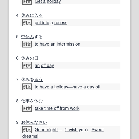
Get a
holiday
例文
4
休みに入る
put into
a
recess
例文
5
中休み
する
to
have
an
intermission
例文
6
休みの
日
an
off day
例文
7
休みを
貰う
to
have a
holiday
―
have a day off
例文
8
仕事
を
休む
take time off from work
例文
9
お休みなさい
Good night!
―（
I wish
you）
Sweet
例文
dreams!