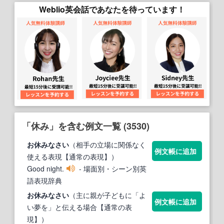
Weblio英会話であなたを待っています！
「休み」を含む例文一覧 (3530)
お
休み
なさい
（相手の立場に関係なく
例文帳に追加
使える表現【通常の表現】）
Good night.
- 場面別・シーン別英
語表現辞典
お
休み
なさい
（主に親が子どもに「よ
例文帳に追加
い夢を」と伝える場合【通常の表
現】）