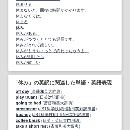
休ませる
休まないと、回復に時間がかかります。
休まなくては。
休まる
休み
休みがある。
休みがつづくととても退屈です。
休みがとれて嬉しい。
休みがもうちょっとで終わっちゃうよ。
休みが明けたら
休みが欲しい
「休み」の英訳に関連した単語・英語表現
off day
(斎藤和英大辞典)
play truant
(日英対訳辞書)
going to bed
(斎藤和英大辞典)
arrestment
(JST科学技術用語日英対訳辞書)
truancy
(JST科学技術用語日英対訳辞書)
coffee break
(日英・英日専門用語)
take a short rest
(斎藤和英大辞典)