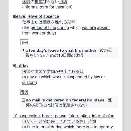
休暇
の
形式
ばらない
用語
(
informal
term
for
vacation
)
8
leave
,
leave of absence
仕事
または
義務
を
離れる
期間
(the
period of time
during
which
you are
absent
from work
or
duty
)
用例
彼の
母
a ten
day
's
leave to
visit
his
mother
親
を
訪ねる
ための
10
日間の
休暇
9
holiday
法律
や
慣習
で
労働
が
中止
される
日
(
a day
on
which
work
is
suspended
by law
or
custom
)
用例
連
no
mail
is
delivered
on
federal
holidays
邦の
祝日
には
郵便
は
配達
されない
10
suspension
,
break
,
pause
,
interruption
,
intermission
何か
が
一時的に
停止
されている
休止時間
(
a time
interval
during
which
there is
a
temporary