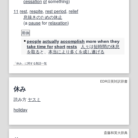
cessation
of
something)
11
rest
,
respite
,
rest period
,
relief
息抜き
のための
休止
(a
pause
for
relaxation
)
用例
people
actually
accomplish
more when they
人々
は
短時間の
休息
take time for
short
rests
を取る
と、
本当に
より多く
を成し遂げる
「休み」に関する類語一覧
EDR日英対訳辞書
休み
読み方
ヤスミ
holiday
斎藤和英大辞典