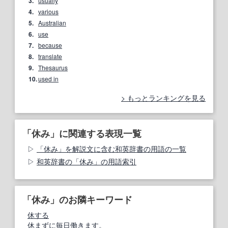
3.
usually
4.
various
5.
Australian
6.
use
7.
because
8.
translate
9.
Thesaurus
10.
used in
もっとランキングを見る
「休み」に関連する表現一覧
「休み」を解説文に含む和英辞書の用語の一覧
和英辞書の「休み」の用語索引
「休み」のお隣キーワード
休する
休まずに毎日働きます。