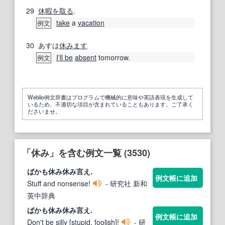
29
休暇を取る
.
take
a
vacation
例文
30
あすは
休みます
I'll be
absent
tomorrow.
例文
Weblio例文辞書はプログラムで機械的に意味や英語表現を生成して
いるため、不適切な項目が含まれていることもあります。ご了承く
ださいませ。
「休み」を含む例文一覧 (3530)
ばかも
休み
休み
言え.
例文帳に追加
Stuff and nonsense!
- 研究社 新和
英中辞典
ばかも
休み
休み
言え.
例文帳に追加
Don't be silly [stupid, foolish]!
- 研