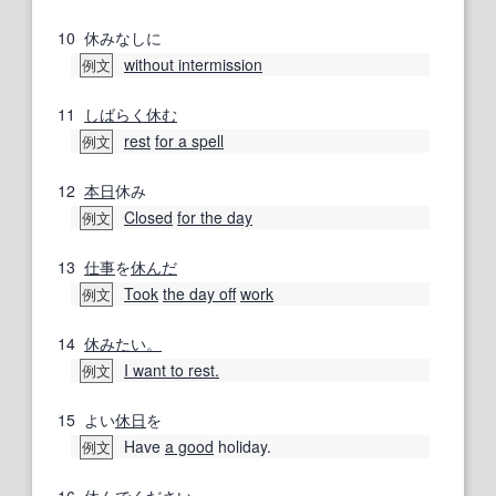
10
休みなしに
without intermission
例文
11
しばらく休む
rest
for a spell
例文
12
本日
休み
Closed
for the day
例文
13
仕事
を
休んだ
Took
the day off
work
例文
14
休みたい。
I want to rest.
例文
15
よい
休日
を
Have
a good
holiday.
例文
16
休んで
ください