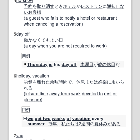
予約
を
取り消す
とき
ホテル
か
レストラン
に
通知
しな
い
お客様
(a
guest
who
fails
to
notify
a
hotel
or
restaurant
when
canceling
a
reservation
)
5
day off
働か
なくて
もよい
日
(
a day
when
you are
not required
to
work
)
用例
木曜日
が
彼の
休日
だ
Thursday
is
his
day off
6
holiday
,
vacation
労働
を
離れた
余暇時間
で、
休息
または
娯楽
に
用いら
れる
(
leisure time
away from
work
devoted to
rest
or
pleasure
)
用例
we
get two
weeks
of
vacation
every
毎年
、
私たちは
2週間
の
夏休み
がある
summer
7
vac