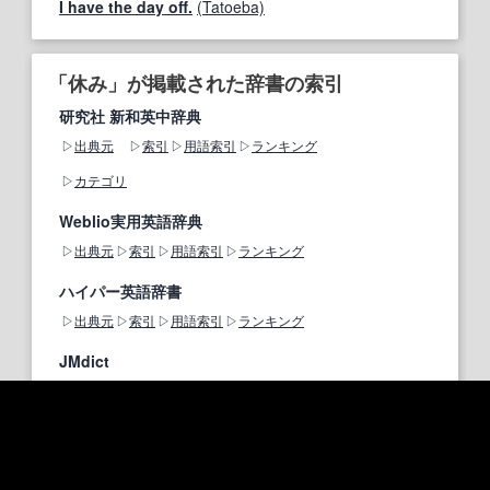
I have the day off.
(Tatoeba)
「休み」が掲載された辞書の索引
研究社 新和英中辞典
出典元
索引
用語索引
ランキング
カテゴリ
Weblio実用英語辞典
出典元
索引
用語索引
ランキング
ハイパー英語辞書
出典元
索引
用語索引
ランキング
JMdict
出典元
索引
用語索引
ランキング
日本語WordNet(英和)
出典元
索引
用語索引
ランキング