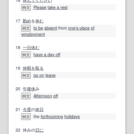
Please
take a rest
例文
17
勤め
を
休む
to be
absent
from
one's place
of
例文
employment
18
一日
休む
have a day off
例文
19
休暇を取る
go on
leave
例文
20
午後休
み
Afternoon
off
例文
21
今度
の
休日
the
forthcoming
holidays
例文
22
休みの
日に