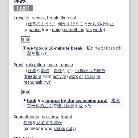
【
名詞
】
1
respite
,
recess
,
break
,
time out
（
仕事
のような
）
何かを
行う
こと
からの
小休止
(a
pause
from
doing something
(
as
work
))
用例
私たちは
10分
の
休
we
took
a 10-minute
break
憩
を
取
った
2
rest
,
relaxation
,
ease
,
repose
（
仕事
や
緊張
、
責任
など）
行動
からの
解放
(
freedom
from
activity
(
work
or
strain
or
responsibility
))
用例
水泳
took
his
repose
by the
swimming pool
プール
の近く
で
彼は
休息
を
取
った
3
nonattender
,
no-show
,
truant
任務
を
忌避する
誰か
(someone who
shirks
duty
)
4
no-show