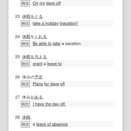
On
my
days off
例文
23
休暇
をとる
.
take a holiday
[
vacation
]
例文
24
休暇
を
とれる
Be able to
take
a vacation.
例文
25
休暇
を与える
grant
a
leave to
例文
26
休みの
予定
Plans
for days
off
例文
27
休み
がある
。
I have the day off.
例文
28
休暇
.
a
leave of absence
例文