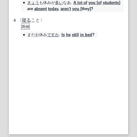
きょう
も
休み
が
多い
なあ.
A lot of
you [
of
students
]
are
absent
today
,
aren't
you [
they]?
4
〈
寝る
こと〉
用例
まだお
休み
ですか
.
Is
he
still
in bed
?