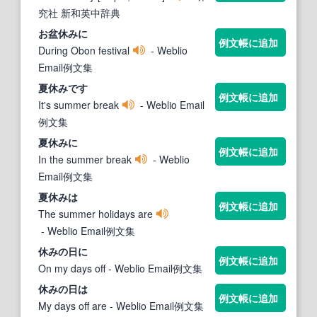
究社 新和英中辞典
お盆
休み
に
例文帳に追加
During Obon festival
- Weblio
Email例文集
夏
休み
です
例文帳に追加
It's summer break
- Weblio Email
例文集
夏
休み
に
例文帳に追加
In the summer break
- Weblio
Email例文集
夏
休み
は
例文帳に追加
The summer holidays are
- Weblio Email例文集
休み
の日に
例文帳に追加
On my days off
- Weblio Email例文集
休み
の日は
例文帳に追加
My days off are
- Weblio Email例文集