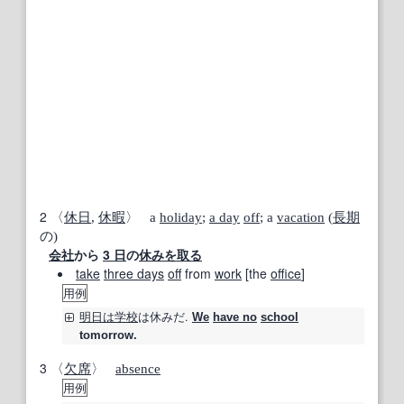
2
〈
休日
,
休暇
〉 a
holiday
;
a day
off
; a
vacation
(
長期
の)
会社
から
3 日
の
休みを取る
take
three days
off
from
work
[the
office
]
用例
明日は
学校
は
休み
だ.
We
have no
school
tomorrow.
3
〈
欠席
〉
absence
用例