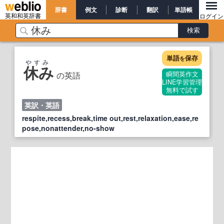
辞書
例文
診断
翻訳
単語帳
英和和英辞書
ログイン
単語
保存
を
やすみ
休み
の英語
瞬間英作文
LINE学習管理
無料で試す
英訳・英語
respite,recess,break,time out,rest,relaxation,ease,re
pose,nonattender,no-show