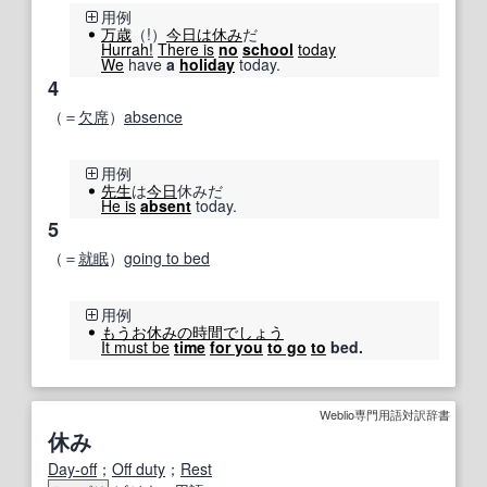
用例
万歳
（!）
今日は休み
だ
Hurrah!
There is
no
school
today
We
have
a
holiday
today.
4
（＝
欠席
）
absence
用例
先生
は
今日
休みだ
He is
absent
today.
5
（＝
就眠
）
going to bed
用例
もうお休み
の時
間で
しょう
It must be
time
for you
to go
to
bed.
Weblio専門用語対訳辞書
休み
Day-off
；
Off duty
；
Rest