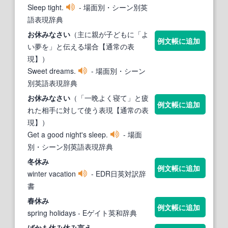
Sleep tight.
- 場面別・シーン別英
語表現辞典
お
休み
なさい
（主に親が子どもに「よ
例文帳に追加
い夢を」と伝える場合【通常の表
現】）
Sweet dreams.
- 場面別・シーン
別英語表現辞典
お
休み
なさい
（「一晩よく寝て」と疲
例文帳に追加
れた相手に対して使う表現【通常の表
現】）
Get a good night's sleep.
- 場面
別・シーン別英語表現辞典
冬
休み
例文帳に追加
winter vacation
- EDR日英対訳辞
書
春
休み
例文帳に追加
spring holidays
- Eゲイト英和辞典
ばかも
休み
休み
言え.