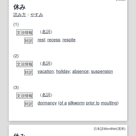
休み
読み方
：
やすみ
(1)
（
名詞
）
文法情報
rest
;
recess
;
respite
対訳
(2)
（
名詞
）
文法情報
vacation
;
holiday
;
absence
;
suspension
対訳
(3)
（
名詞
）
文法情報
dormancy
(
of a
silkworm
prior to
moulting
)
対訳
日本語WordNet(英和)
休み