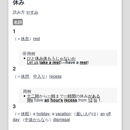
休み
読み方
やすみ
名詞
1
（＝
休息
）
rest
用例
ひと休み
休
もうじゃ
ないか
Let us
take a rest
!―have a
rest
!
2
（＝
休憩
、
中入り
）
recess
用例
十二時
から
一時
まで
一時間
の休み
がある
We
have
an
hour
's
recess
from
12
to
1.
3
（＝
休暇
）a
holiday
; a
vacation
:（
雇い人
のは）
an
off
day
:（
中途
からな
ら）
dismissal