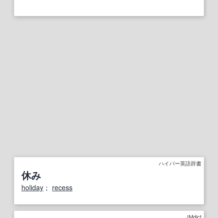
ハイパー英語辞書
休み
holiday
；
recess
JMdict