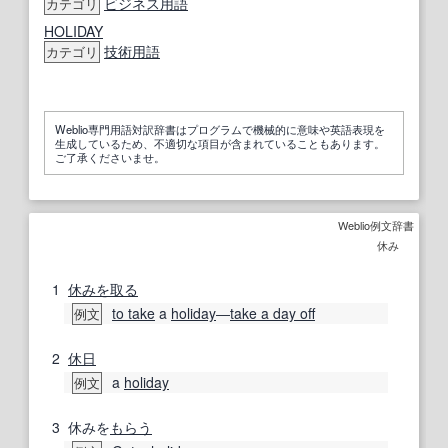
ビジネス用語
カテゴリ
HOLIDAY
技術用語
カテゴリ
Weblio専門用語対訳辞書はプログラムで機械的に意味や英語表現を
生成しているため、不適切な項目が含まれていることもあります。
ご了承くださいませ。
Weblio例文辞書
休み
1
休みを取る
to take
a
holiday
―
take a day off
例文
2
休日
a
holiday
例文
3
休みを
もらう