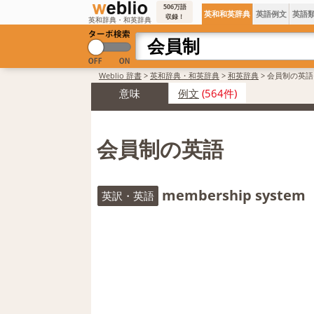
506万語
英和和英辞典
英語例文
英語
収録！
英和辞典・和英辞典
Weblio 辞書
>
英和辞典・和英辞典
>
和英辞典
>
会員制の英語
意味
例文
(564件)
会員制の英語
membership system
英訳・英語