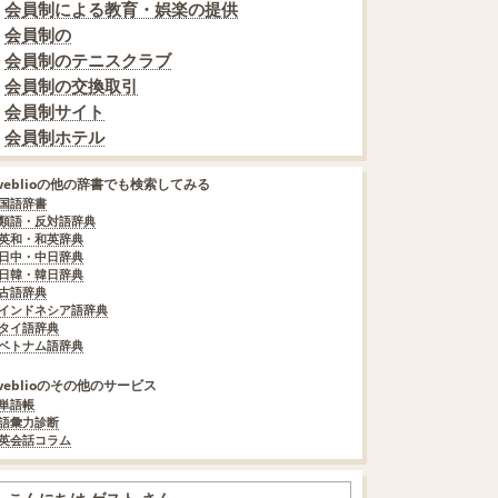
会員制による教育・娯楽の提供
会員制の
会員制のテニスクラブ
会員制の交換取引
会員制サイト
会員制ホテル
weblioの他の辞書でも検索してみる
国語辞書
類語・反対語辞典
英和・和英辞典
日中・中日辞典
日韓・韓日辞典
古語辞典
インドネシア語辞典
タイ語辞典
ベトナム語辞典
weblioのその他のサービス
単語帳
語彙力診断
英会話コラム