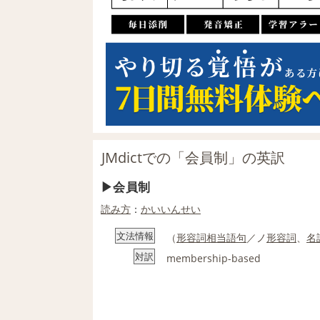
JMdictでの「会員制」の英訳
会員制
読み方
：
かいいんせい
文法情報
（
形容詞相当語句
／ノ
形容詞
、
名
対訳
membership-based