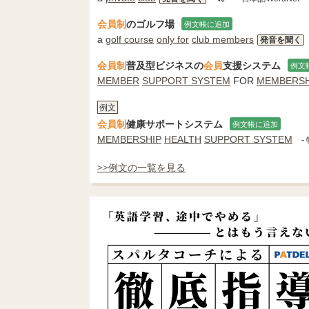
会員制
のゴルフ場
例文帳に追加
a
golf course
only for
club members
発音を聞く
会員制
普及型ビジネスの
会員
支援システム
例文
MEMBER
SUPPORT SYSTEM
FOR
MEMBERSH
例文
会員制
健康サポートシステム
例文帳に追加
MEMBERSHIP
HEALTH
SUPPORT SYSTEM
-
>>例文の一覧を見る