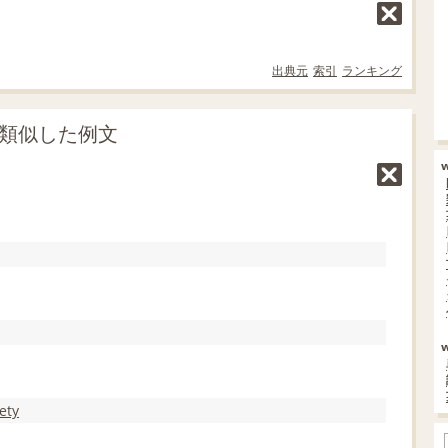
出典元
索引
ランキング
に類似した例文
ety