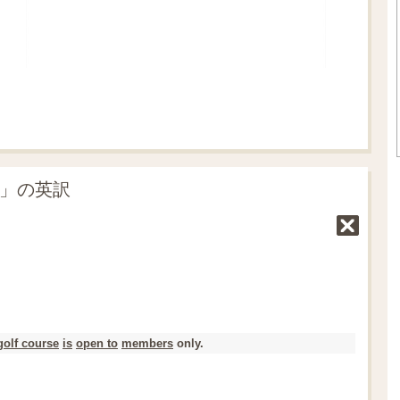
制」の英訳
golf course
is
open to
members
only.