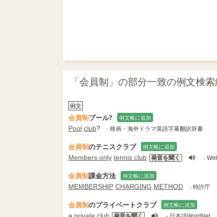
「会員制」の部分一致の例文検索
例文
会員制
プール?
例文帳に追加
Pool
club
?
- 映画・海外ドラマ英語字幕翻訳辞書
会員制
のテニスクラブ
例文帳に追加
Members only
tennis club
発音を聞く
- We
会員制
課金方法
例文帳に追加
MEMBERSHIP
CHARGING
METHOD
- 特許庁
会員制
のプライベートクラブ
例文帳に追加
a
private
club
発音を聞く
- 日本語WordNet