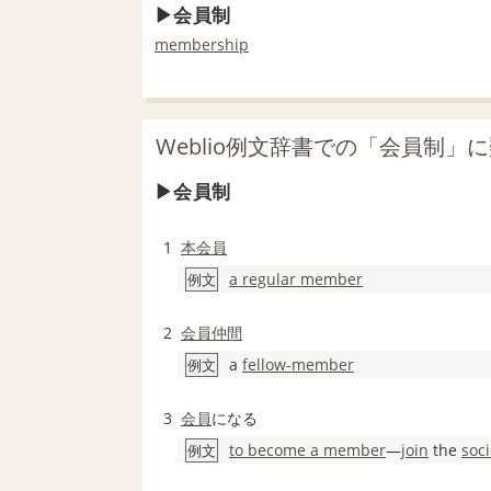
会員制
membership
Weblio例文辞書での「会員制」
会員制
1
本会員
a regular member
例文
2
会員
仲間
a
fellow-member
例文
3
会員
になる
to become a member
―
join
the
soci
例文