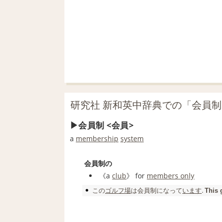
研究社 新和英中辞典での「会員
会員制 <会員>
a
membership
system
会員制の
《a
club
》 for
members only
この
ゴルフ場
は
会員制
になって
います
.
This