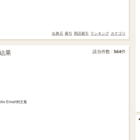
出典元
索引
用語索引
ランキング
カテゴリ
結果
該当件数 :
564
件
blio Email例文集