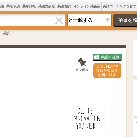
類語
共起表現
英単語帳
英語力診断
英語翻訳
オンライン英会話
英語コーチングを探す
・英訳
単語を追加
英語LINE指導
ピン留め
最適学習法を
無料で試す