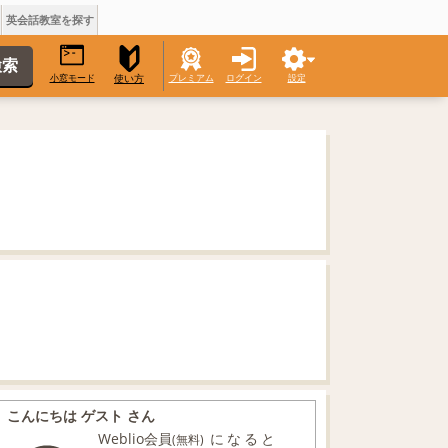
英会話教室を探す
小窓モード
プレミアム
ログイン
設定
使い方
こんにちは ゲスト さん
Weblio会員
になると
(無料)