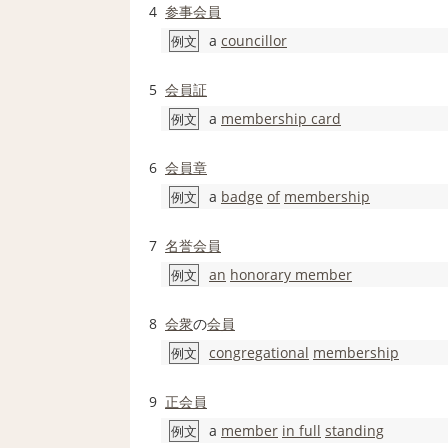
4
参事会員
a
councillor
例文
5
会員証
a
membership card
例文
6
会員章
a
badge
of
membership
例文
7
名誉会員
an
honorary member
例文
8
会衆
の
会員
congregational
membership
例文
9
正会員
a
member
in full
standing
例文