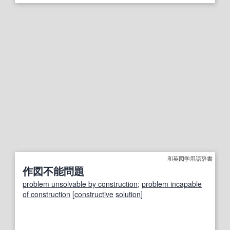
和英図学用語辞書
作図不能問題
problem unsolvable by construction
;
problem incapable
of construction
[
constructive
solution
]