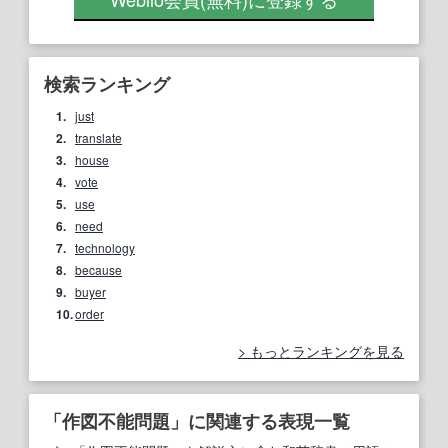
検索ランキング
1.
just
2.
translate
3.
house
4.
vote
5.
use
6.
need
7.
technology
8.
because
9.
buyer
10.
order
もっとランキングを見る
「作図不能問題」に関連する表現一覧