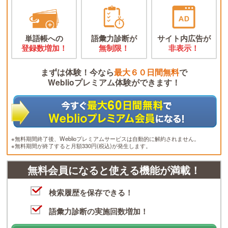
単語帳への
語彙力診断が
サイト内広告が
登録数増加！
無制限！
非表示！
まずは体験！今なら
最大６０日間無料
で
Weblioプレミアム体験ができます！
※無料期間終了後、Weblioプレミアムサービスは自動的に解約されません。
※無料期間が終了すると月額330円(税込)が発生します。
無料会員になると使える機能が満載！
検索履歴を保存できる！
語彙力診断の実施回数増加！