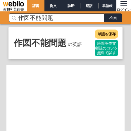
辞書
例文
診断
翻訳
単語帳
英和和英辞書
ログイン
単語
保存
を
作図不能問題
の英語
瞬間英作文
継続のコツを
無料で試す