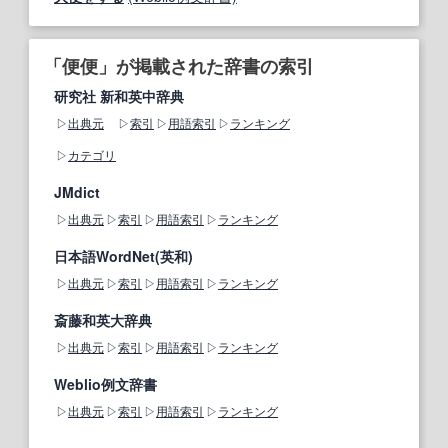
「便便」が掲載された辞書の索引
研究社 新和英中辞典
出典元
索引
用語索引
ランキング
カテゴリ
JMdict
出典元
索引
用語索引
ランキング
日本語WordNet(英和)
出典元
索引
用語索引
ランキング
斎藤和英大辞典
出典元
索引
用語索引
ランキング
Weblio例文辞書
出典元
索引
用語索引
ランキング