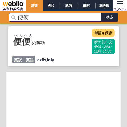
辞書
例文
診断
翻訳
単語帳
英和和英辞書
ログイン
単語
保存
を
べんべん
便便
の英語
瞬間英作文
発音も矯正
無料で試す
英訳・英語
lazily,idly