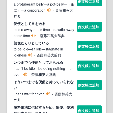
例文帳に追加
a protuberant belly―a pot-belly―（俗
に）―a corporation
- 斎藤和英大
辞典
便便
として日を送る
例文帳に追加
to idle away one's time―dawdle away
one's time
- 斎藤和英大辞典
便便
だらりとしている
例文帳に追加
to be idle―sit idle―stagnate in
idleness
- 斎藤和英大辞典
いつまでも
便便
としておられぬ
例文帳に追加
I can't be idle―be doing nothing―for
ever.
- 斎藤和英大辞典
そういつまでも
便便
と待っていられな
例文帳に追加
い
I can't wait for ever.
- 斎藤和英大
辞典
燃料電池に供給するため、簡
便、便
利
例文帳に追加