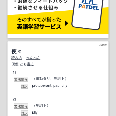
JMdict
便々
読み方
：
べんべん
便便 とも
書く
(1)
（
形
動
タリ
、
副詞
ト）
文法情報
protuberant
;
paunchy
対訳
(2)
（
副詞
ト）
文法情報
idly
対訳