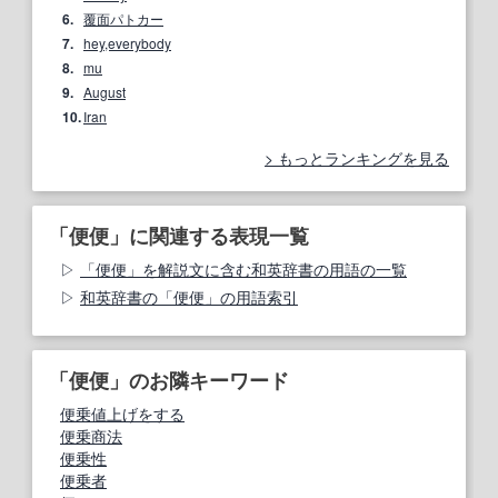
6.
覆面パトカー
7.
hey,everybody
8.
mu
9.
August
10.
Iran
もっとランキングを見る
「便便」に関連する表現一覧
「便便」を解説文に含む和英辞書の用語の一覧
和英辞書の「便便」の用語索引
「便便」のお隣キーワード
便乗値上げをする
便乗商法
便乗性
便乗者