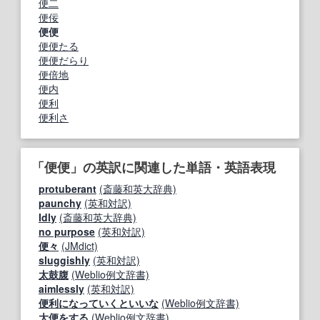
便二
便佞
便便
便便たる
便便だらり
便倍地
便内
便利
便利さ
「便便」の英訳に関連した単語・英語表現
protuberant
(斎藤和英大辞典)
paunchy
(英和対訳)
Idly
(斎藤和英大辞典)
no purpose
(英和対訳)
便々
(JMdict)
sluggishly
(英和対訳)
太鼓腹
(Weblio例文辞書)
aimlessly
(英和対訳)
便利になっていくといいな
(Weblio例文辞書)
大便をする
(Weblio例文辞書)