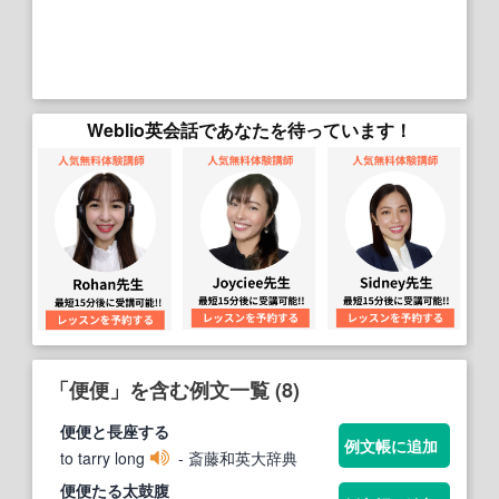
Weblio英会話であなたを待っています！
「便便」を含む例文一覧 (8)
便便
と長座する
例文帳に追加
to tarry long
- 斎藤和英大辞典
便便
たる太鼓腹