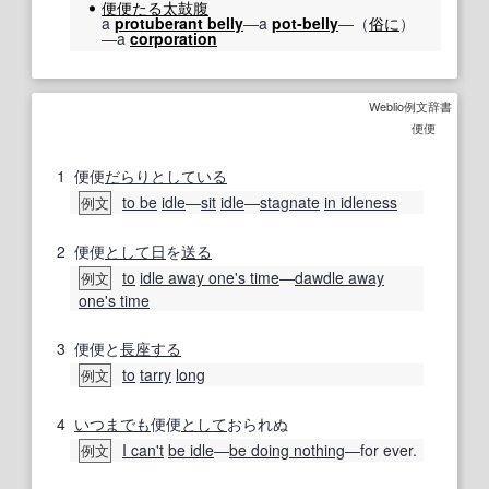
便便たる
太鼓腹
a
protuberant belly
―a
pot-belly
―（
俗に
）
―a
corporation
Weblio例文辞書
便便
1
便便
だらりと
している
to be
idle
―
sit
idle
―
stagnate
in idleness
例文
2
便便
として
日
を
送る
to
idle away one's time
―
dawdle away
例文
one's time
3
便便と
長座する
to
tarry
long
例文
4
いつまでも
便便
として
おられぬ
I can't
be idle
―
be doing nothing
―for ever.
例文