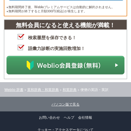
※無料期間終了後、Weblioプレミアムサービスは自動的に解約されません。
※無料期間が終了すると月額330円(税込)が発生します。
無料会員になると使える機能が満載！
検索履歴を保存できる！
語彙力診断の実施回数増加！
Weblio 辞書
>
英和辞典・和英辞典
>
和英辞典
>
便便
の英語・英訳
パソコン版で見る
お問い合わせ
ヘルプ
会社情報
クッキー・アクセスデータについて