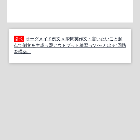
オーダメイド例文 × 瞬間英作文：言いたいこと起
公式
点で例文を生成→即アウトプット練習→“パッと出る”回路
を構築。