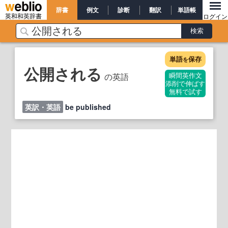
辞書
例文
診断
翻訳
単語帳
英和和英辞書
ログイン
単語
保存
を
公開される
の英語
瞬間英作文
添削で伸ばす
無料で試す
英訳・英語
be published