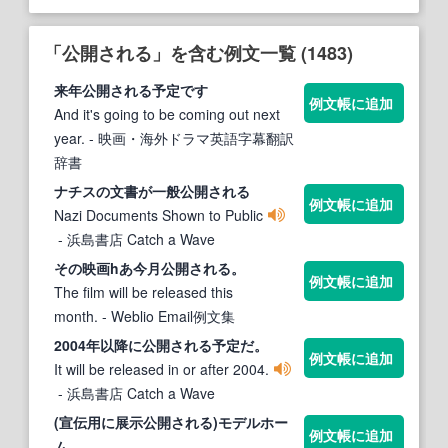
「公開される」を含む例文一覧 (1483)
来年
公開される
予定です
例文帳に追加
And it's going to be coming out next
year.
- 映画・海外ドラマ英語字幕翻訳
辞書
ナチスの文書が一般
公開される
例文帳に追加
Nazi Documents Shown to Public
- 浜島書店 Catch a Wave
その映画hあ今月
公開される
。
例文帳に追加
The film will be released this
month.
- Weblio Email例文集
2004年以降に
公開される
予定だ。
例文帳に追加
It will be released in or after 2004.
- 浜島書店 Catch a Wave
(宣伝用に展示
公開される
)モデルホー
例文帳に追加
ム.