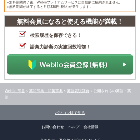
※無料期間終了後、Weblioプレミアムサービスは自動的に解約されません。
※無料期間が終了すると月額330円(税込)が発生します。
無料会員になると使える機能が満載！
検索履歴を保存できる！
語彙力診断の実施回数増加！
Weblio 辞書
>
英和辞典・和英辞典
>
英語表現辞典
>
公開される
の英語・英
訳
パソコン版で見る
お問い合わせ
ヘルプ
会社情報
クッキー・アクセスデータについて