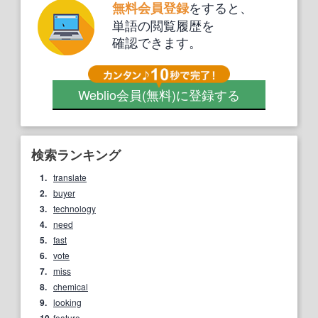
をすると、
無料会員登録
単語の閲覧履歴を
確認できます。
Weblio会員
(無料)
に登録する
検索ランキング
1.
translate
2.
buyer
3.
technology
4.
need
5.
fast
6.
vote
7.
miss
8.
chemical
9.
looking
feature