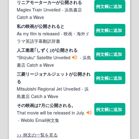
リニアモーターカーが
公開される
例文帳に追加
Maglev Train Unveiled
- 浜島書店
Catch a Wave
私の映画が
公開される
と
例文帳に追加
As my film is released
- 映画・海外ド
ラマ英語字幕翻訳辞書
人工衛星｢しずく｣が
公開される
例文帳に追加
"Shizuku" Satellite Unveiled
- 浜島
書店 Catch a Wave
三菱リージョナルジェットが
公開され
例文帳に追加
る
Mitsubishi Regional Jet Unveiled
- 浜
島書店 Catch a Wave
その映画は7月に
公開される
。
例文帳に追加
That movie will be released in July.
- Weblio Email例文集
>> 例文の一覧を見る