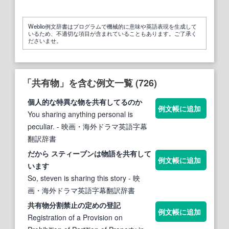
Weblio例文辞書はプログラムで機械的に意味や英語表現を生成して
いるため、不適切な項目が含まれていることもあります。ご了承く
ださいませ。
「共有物」を含む例文一覧 (726)
個人的な特異な
物
を
共有
してるのか
例文帳に追加
You sharing anything personal is
peculiar.
- 映画・海外ドラマ英語字幕
翻訳辞書
だから スティーブンは
物
語を
共有
して
例文帳に追加
います
So, steven is sharing this story
- 映
画・海外ドラマ英語字幕翻訳辞書
共有物
分割禁止の定めの登記
例文帳に追加
Registration of a Provision on