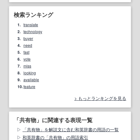
検索ランキング
1.
translate
2.
technology
3.
buyer
4.
need
5.
fast
6.
vote
7.
miss
8.
looking
9.
available
10.
feature
もっとランキングを見る
「共有物」に関連する表現一覧
「共有物」を解説文に含む和英辞書の用語の一覧
和英辞書の「共有物」の用語索引