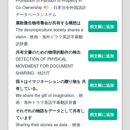
Prohibition of Partition of Property in
Co-Ownership
- 日本法令外国語訳
データベースシステム
腐敗微生
物
培養会が
共有
する構想は
例文帳に追加
The decompiculture society shares a
vision
- 映画・海外ドラマ英語字幕翻
訳辞書
共有
文書のための
物
理的動作の検出
例文帳に追加
DETECTION OF PHYSICAL
MOVEMENT FOR DOCUMENT
SHARING
- 特許庁
我々はイマジネーションの贈り
物
を
共
例文帳に追加
有
している。
We share the gift of imagination.
- 映
画・海外ドラマ英語字幕翻訳辞書
それぞれの
物
語をデータとして
共有
し
例文帳に追加
ています
Sharing their stories as data.
- 映画・