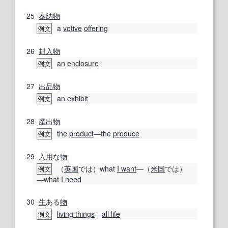
25
奉納物
a
votive
offering
例文
26
封入
物
an
enclosure
例文
27
出品物
an exhibit
例文
28
産出物
the
product
―the
produce
例文
29
入用
な
物
（
英国
では）what
I want
―（
米国
では）
例文
―what
I need
30
生
ある
物
living things
―
all life
例文