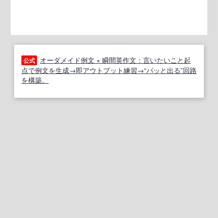
オーダメイド例文 × 瞬間英作文：言いたいこと起
公式
点で例文を生成→即アウトプット練習→“パッと出る”回路
を構築。