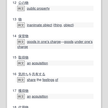
12
公の
物
public property
例文
13
物
inanimate object
(
thing
,
object
)
例文
14
保管物
goods in one's charge
―
goods
under one's
例文
charge
15
取得物
an
acquisition
例文
16
気持ち
を
共有する
share
the
feelings
of
例文
17
獲得物
an
acquisition
例文
18
代用
物