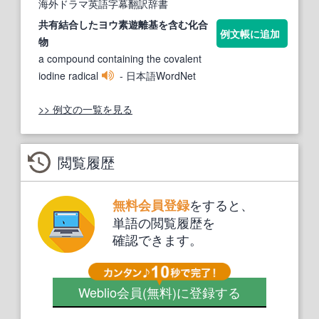
海外ドラマ英語字幕翻訳辞書
共有
結合したヨウ素遊離基を含む化合
例文帳に追加
物
a compound containing the covalent
iodine radical
- 日本語WordNet
>> 例文の一覧を見る
閲覧履歴
をすると、
無料会員登録
単語の閲覧履歴を
確認できます。
Weblio会員
(無料)
に登録する