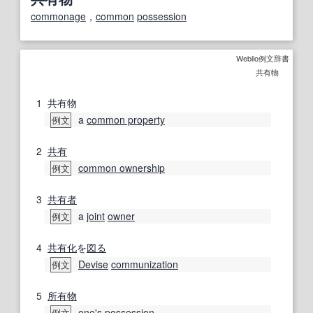
commonage
，
common
possession
Weblio例文辞書
共有物
1
共有物
a
common property
例文
2
共有
common ownership
例文
3
共有者
a
joint
owner
例文
4
共有化
を
図る
Devise
communization
例文
5
所有物
one's
possession
例文