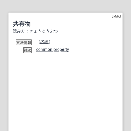
JMdict
共有物
読み方
：
きょうゆうぶつ
（
名詞
）
文法情報
common property
対訳