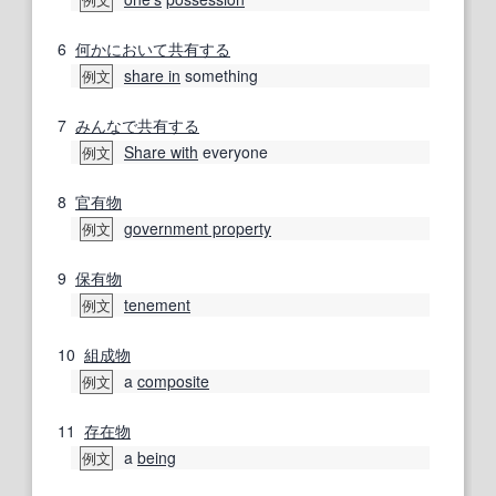
6
何か
において
共有する
share in
something
例文
7
みんなで
共有する
Share with
everyone
例文
8
官有
物
government property
例文
9
保有物
tenement
例文
10
組成物
a
composite
例文
11
存在
物
a
being
例文