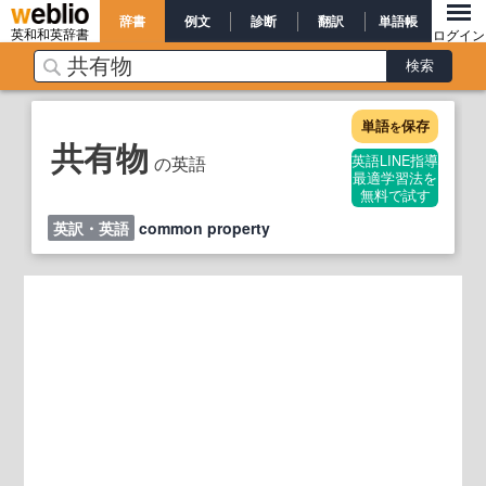
辞書
例文
診断
翻訳
単語帳
英和和英辞書
ログイン
単語
保存
を
共有物
の英語
英語LINE指導
最適学習法を
無料で試す
英訳・英語
common property