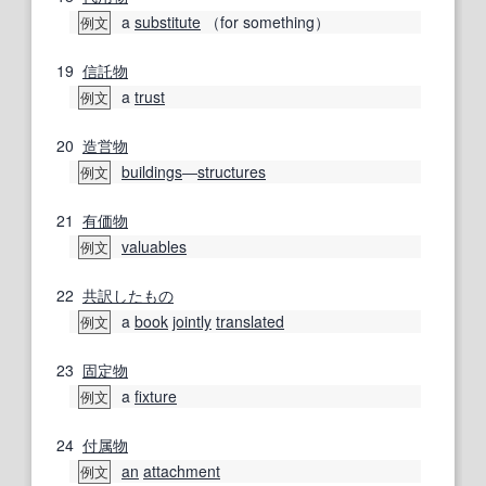
a
substitute
（for something）
例文
19
信託
物
a
trust
例文
20
造営
物
buildings
―
structures
例文
21
有価物
valuables
例文
22
共訳
したもの
a
book
jointly
translated
例文
23
固定物
a
fixture
例文
24
付属物
an
attachment
例文