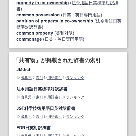
property in co-ownership
(法令用語日英標準対訳辞
書)
common possession
(日英・英日専門用語)
partition of property in co-ownership
(法令用語日英
標準対訳辞書)
common property
(英和対訳)
commonage
(日英・英日専門用語)
「共有物」が掲載された辞書の索引
JMdict
出典元
索引
用語索引
ランキング
法令用語日英標準対訳辞書
出典元
索引
用語索引
ランキング
JST科学技術用語日英対訳辞書
出典元
索引
用語索引
ランキング
EDR日英対訳辞書
出典元
索引
用語索引
ランキング