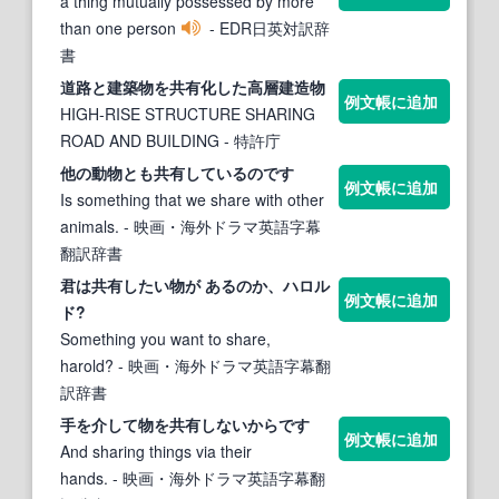
a thing mutually possessed by more
than one person
- EDR日英対訳辞
書
道路と建築
物
を
共有
化した高層建造
物
例文帳に追加
HIGH-RISE STRUCTURE SHARING
ROAD AND BUILDING
- 特許庁
他の動
物
とも
共有
しているのです
例文帳に追加
Is something that we share with other
animals.
- 映画・海外ドラマ英語字幕
翻訳辞書
君は
共有
したい
物
が あるのか、ハロル
例文帳に追加
ド?
Something you want to share,
harold?
- 映画・海外ドラマ英語字幕翻
訳辞書
手を介して
物
を
共有
しないからです
例文帳に追加
And sharing things via their
hands.
- 映画・海外ドラマ英語字幕翻