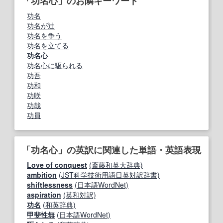
「功名心」のお隣キーワード
功名
功名が辻
功名を争う
功名を立てる
功名心
功名心に駆られる
功吾
功和
功咲
功哉
功員
「功名心」の英訳に関連した単語・英語表現
Love of conquest
(斎藤和英大辞典)
ambition
(JST科学技術用語日英対訳辞書)
shiftlessness
(日本語WordNet)
aspiration
(英和対訳)
功名
(和英辞典)
甲斐性無
(日本語WordNet)