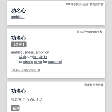
JST科学技術用語日英対訳辞書
功名心
ambition
日本語WordNet(英和)
功名心
【
名詞
】
ambitiousness
,
ambition
成功
への
強い衝動
(a
strong
drive
for
success
)
「功名心」に関する類語一覧
斎藤和英大辞典
功名心
読み方
こうめいしん
名詞