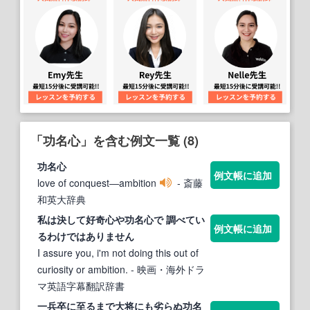
「功名心」を含む例文一覧 (8)
功名心
例文帳に追加
love of conquest―ambition
- 斎藤
和英大辞典
私は決して好奇
心
や
功名心
で 調べてい
例文帳に追加
るわけではありません
I assure you, i'm not doing this out of
curiosity or ambition.
- 映画・海外ドラ
マ英語字幕翻訳辞書
一兵卒に至るまで大将にも劣らぬ
功名