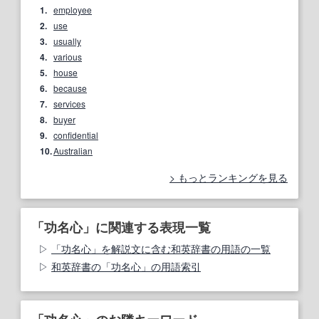
1.
employee
2.
use
3.
usually
4.
various
5.
house
6.
because
7.
services
8.
buyer
9.
confidential
10.
Australian
もっとランキングを見る
「功名心」に関連する表現一覧
「功名心」を解説文に含む和英辞書の用語の一覧
和英辞書の「功名心」の用語索引