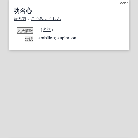
JMdict
功名心
読み方
：
こうみょうしん
（
名詞
）
文法情報
ambition
;
aspiration
対訳