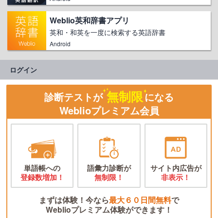
Weblio英和辞書アプリ
英和・和英を一度に検索する英語辞書
Android
ログイン
無制限
診断テストが
になる
Weblioプレミアム会員
単語帳への
語彙力診断が
サイト内広告が
登録数増加！
無制限！
非表示！
まずは体験！今なら
最大６０日間無料
で
Weblioプレミアム体験ができます！