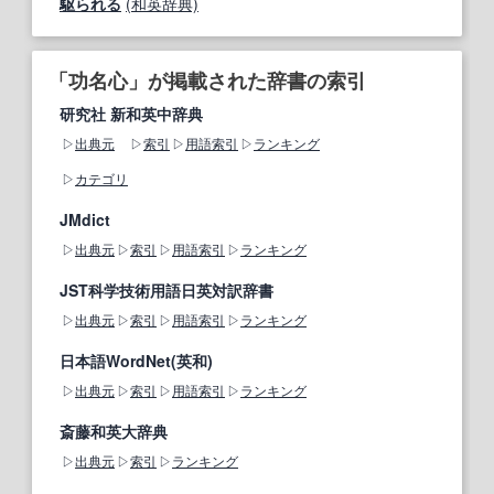
駆られる
(和英辞典)
「功名心」が掲載された辞書の索引
研究社 新和英中辞典
出典元
索引
用語索引
ランキング
カテゴリ
JMdict
出典元
索引
用語索引
ランキング
JST科学技術用語日英対訳辞書
出典元
索引
用語索引
ランキング
日本語WordNet(英和)
出典元
索引
用語索引
ランキング
斎藤和英大辞典
出典元
索引
ランキング