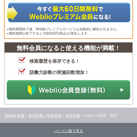
※無料期間終了後、Weblioプレミアムサービスは自動的に解約されません。
※無料期間が終了すると月額330円(税込)が発生します。
無料会員になると使える機能が満載！
検索履歴を保存できる！
語彙力診断の実施回数増加！
Weblio 辞書
>
英和辞典・和英辞典
>
和英辞典
>
功名心
の英語・英訳
パソコン版で見る