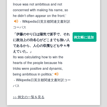
Inoue was not ambitious and not
concerned with making his name, so
he didn't often appear on the front.'
- Wikipedia日英京都関連文書対訳
コーパス
「伊藤のやり口は陽気で派手で、それ
例文帳に追加
に政治上の
功名心
がどこまでも強い人
であるから、人
心
の収攬なども中々考
えていた。」
Ito was calculating how to win the
hearts of the people because his
tricks were positive and dynamic,
being ambitious in politics.'
- Wikipedia日英京都関連文書対訳コー
パス
>> 例文の一覧を見る