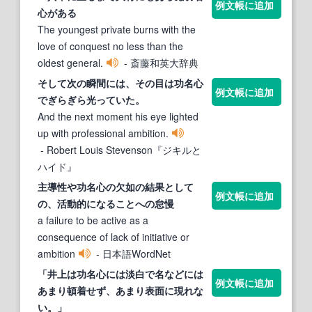
例文帳に追加
心
がある
The youngest private burns with the
love of conquest no less than the
oldest general.
- 斎藤和英大辞典
そして次の瞬間には、その目は
功名心
例文帳に追加
でぎらぎら光っていた。
And the next moment his eye lighted
up with professional ambition.
- Robert Louis Stevenson『ジキルと
ハイド』
主導性や
功名心
の欠如の結果として
例文帳に追加
の、活動的になることへの怠慢
a failure to be active as a
consequence of lack of initiative or
ambition
- 日本語WordNet
「井上は
功名心
には淡白で名などには
例文帳に追加
あまり頓着せず、あまり表面に現れな
い。」