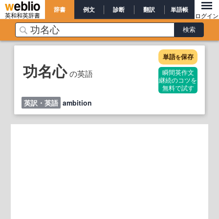
辞書
例文
診断
翻訳
単語帳
英和和英辞書
ログイン
単語
保存
を
功名心
の英語
瞬間英作文
継続のコツを
無料で試す
英訳・英語
ambition