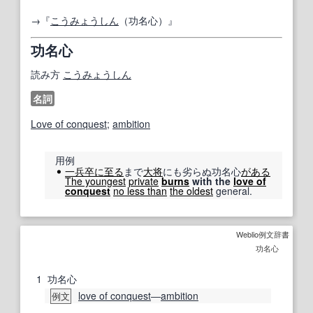
→『
こうみょうしん
（功名心）』
功名心
読み方
こうみょうしん
名詞
Love of conquest
;
ambition
用例
一兵卒
に至る
まで
大将
にも劣らぬ功名心
がある
The youngest
private
burns
with the
love of
conquest
no less than
the oldest
general.
Weblio例文辞書
功名心
1
功名心
love of conquest
―
ambition
例文