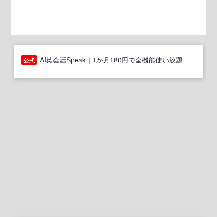
AI英会話Speak｜1か月180円で全機能使い放題
公式