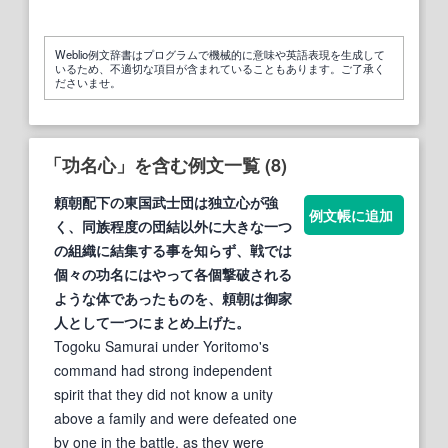
Weblio例文辞書はプログラムで機械的に意味や英語表現を生成して
いるため、不適切な項目が含まれていることもあります。ご了承く
ださいませ。
「功名心」を含む例文一覧 (8)
頼朝配下の東国武士団は独立
心
が強
例文帳に追加
く、同族程度の団結以外に大きな一つ
の組織に結集する事を知らず、戦では
個々の
功名
にはやって各個撃破される
ような体であったものを、頼朝は御家
人として一つにまとめ上げた。
Togoku Samurai under Yoritomo's
command had strong independent
spirit that they did not know a unity
above a family and were defeated one
by one in the battle, as they were