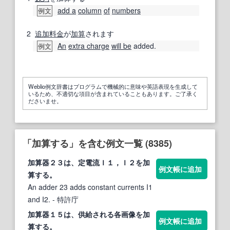
add a
column
of
numbers
例文
2
追加料金
が
加算
されます
An
extra charge
will be
added.
例文
Weblio例文辞書はプログラムで機械的に意味や英語表現を生成して
いるため、不適切な項目が含まれていることもあります。ご了承く
ださいませ。
「加算する」を含む例文一覧 (8385)
加算
器２３は、定電流Ｉ１，Ｉ２を
加
例文帳に追加
算する
。
An adder 23 adds constant currents I1
and I2.
- 特許庁
加算
器１５は、供給される各画像を
加
例文帳に追加
算する
。