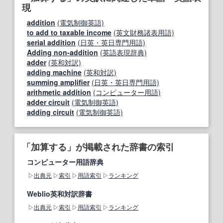
現
addition
(電気制御英語)
to add to taxable income
(英文財務諸表用語)
serial addition
(日英・英日専門用語)
Adding non-addition
(英語表現辞典)
adder
(英和対訳)
adding machine
(英和対訳)
summing amplifier
(日英・英日専門用語)
arithmetic addition
(コンピューター用語)
adder circuit
(電気制御英語)
adding circuit
(電気制御英語)
「加算する」が掲載された辞書の索引
コンピューター用語辞典
出典元
索引
用語索引
ランキング
Weblio英和対訳辞書
出典元
索引
用語索引
ランキング