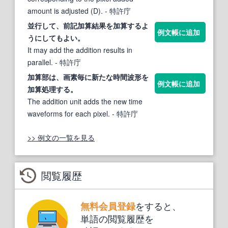
amount is adjusted (D).
- 特許庁
並行して、前記
加算
結果を
加算する
よ
例文帳に追加
うにしてもよい。
It may add the addition results in
parallel.
- 特許庁
加算
部は、画素毎に新たな時間波形を
例文帳に追加
加算
処理
する
。
The addition unit adds the new time
waveforms for each pixel.
- 特許庁
>> 例文の一覧を見る
閲覧履歴
をすると、
無料会員登録
単語の閲覧履歴を