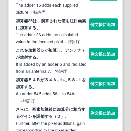
The adder 15 adds each supplied
picture.
- 特許庁
加算
器26は、演算された値を注目画素
例文帳に追加
に
加算する
。
The adder 26 adds the calculated
value to the focused pixel.
- 特許庁
これを
加算
器５が
加算
し、アンテナ７
例文帳に追加
が放射
する
。
It is added by an adder 5 and radiated
from an antenna 7.
- 特許庁
加算
器５４Ｂが５４Ａ−１に５８−１を
例文帳に追加
加算する
。
An adder 54B adds 58-1 to 54A-
1.
- 特許庁
さらに、画素
加算
後に
加算
分に相当
す
例文帳に追加
る
ゲインを調整
する
（Ｄ）。
Further, after the pixel additions, gain
corresponding to the pixel added