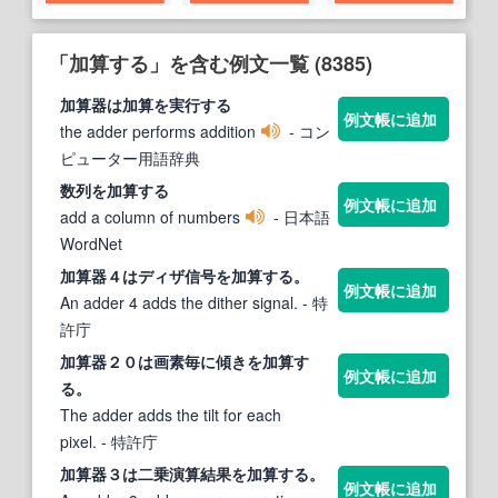
「加算する」を含む例文一覧 (8385)
加算
器は
加算
を実行
する
例文帳に追加
the adder performs addition
- コン
ピューター用語辞典
数列を
加算する
例文帳に追加
add a column of numbers
- 日本語
WordNet
加算
器４はディザ信号を
加算する
。
例文帳に追加
An adder 4 adds the dither signal.
- 特
許庁
加算
器２０は画素毎に傾きを
加算す
例文帳に追加
る
。
The adder adds the tilt for each
pixel.
- 特許庁
加算
器３は二乗演算結果を
加算する
。
例文帳に追加