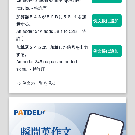
An adder 3 adds square operation
results.
- 特許庁
加算
器５４Ａが５２Ｂに５６−１を
加
例文帳に追加
算する
。
An adder 54A adds 56-1 to 52B.
- 特
許庁
加算
器２４５は、
加算
した信号を出力
例文帳に追加
する
。
An adder 245 outputs an added
signal.
- 特許庁
>> 例文の一覧を見る