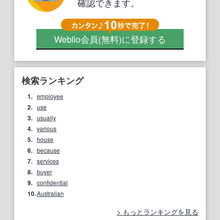
確認できます。
Weblio会員
(無料)
に登録する
検索ランキング
1.
employee
2.
use
3.
usually
4.
various
5.
house
6.
because
7.
services
8.
buyer
9.
confidential
10.
Australian
もっとランキングを見る