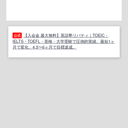
【入会金 最大無料】英語塾リバティ｜TOEIC・
公式
IELTS・TOEFL・英検・大学受験で圧倒的実績。最短1ヶ
月で変化、4.5〜6ヶ月で目標達成。