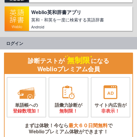
Weblio英和辞書アプリ
英和・和英を一度に検索する英語辞書
Android
ログイン
無制限
診断テストが
になる
Weblioプレミアム会員
単語帳への
語彙力診断が
サイト内広告が
登録数増加！
無制限！
非表示！
まずは体験！今なら
最大６０日間無料
で
Weblioプレミアム体験ができます！