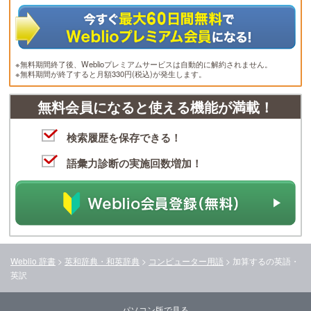
※無料期間終了後、Weblioプレミアムサービスは自動的に解約されません。
※無料期間が終了すると月額330円(税込)が発生します。
無料会員になると使える機能が満載！
検索履歴を保存できる！
語彙力診断の実施回数増加！
Weblio 辞書
>
英和辞典・和英辞典
>
コンピューター用語
>
加算する
の英語・
英訳
パソコン版で見る