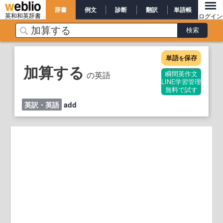
辞書
例文
診断
翻訳
単語帳
英和和英辞書
ログイン
単語
保存
を
加算する
の英語
瞬間英作文
LINE学習管理
無料で試す
英訳・英語
add