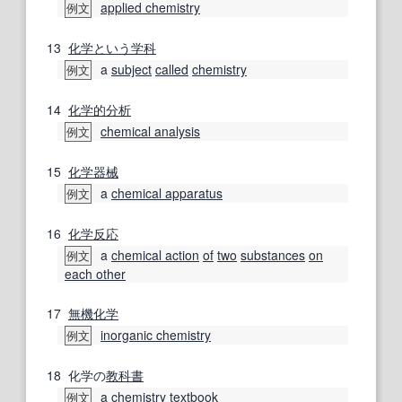
applied chemistry
例文
13
化学
という
学科
a
subject
called
chemistry
例文
14
化学的
分析
chemical analysis
例文
15
化学
器械
a
chemical apparatus
例文
16
化学反応
a
chemical action
of
two
substances
on
例文
each other
17
無機化学
inorganic chemistry
例文
18
化学の
教科書
a
chemistry
textbook
例文