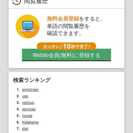
閲覧履歴
をすると、
無料会員登録
単語の閲覧履歴を
確認できます。
Weblio会員
(無料)
に登録する
検索ランキング
1.
employee
2.
use
3.
various
4.
services
5.
house
6.
Katakame
7.
diet