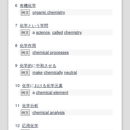
6
有機化学
organic chemistry
例文
7
化学
という
学問
a
science
,
called
chemistry
例文
8
化学作用
chemical processes
例文
9
化学的
に
中和
させる
make
chemically
neutral
例文
10
化学
に
おける
化学元素
a
chemical element
例文
11
化学分析
chemical analysis
例文
12
応用化学