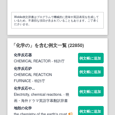
Weblio例文辞書はプログラムで機械的に意味や英語表現を生成して
いるため、不適切な項目が含まれていることもあります。ご了承く
ださいませ。
「化学の」を含む例文一覧 (22850)
化学
反応器
例文帳に追加
CHEMICAL REACTOR
- 特許庁
化学
反応炉
例文帳に追加
CHEMICAL REACTION
FURNACE
- 特許庁
化学
反応や...
例文帳に追加
Electricity, chemical reactions.
- 映
画・海外ドラマ英語字幕翻訳辞書
地殻の
化学
例文帳に追加
the chemistry of the earth's crust