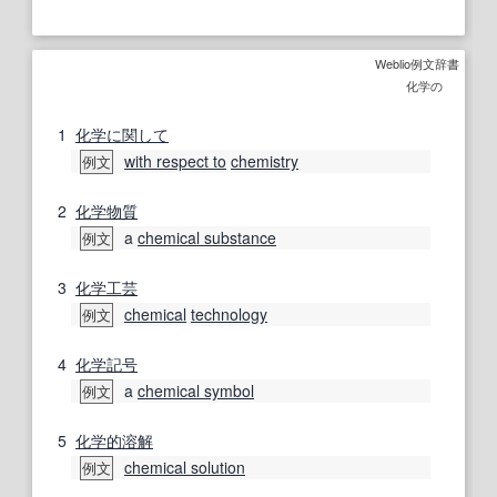
Weblio例文辞書
化学の
1
化学
に関して
with respect to
chemistry
例文
2
化学物質
a
chemical substance
例文
3
化学
工芸
chemical
technology
例文
4
化学記号
a
chemical symbol
例文
5
化学的
溶解
chemical solution
例文