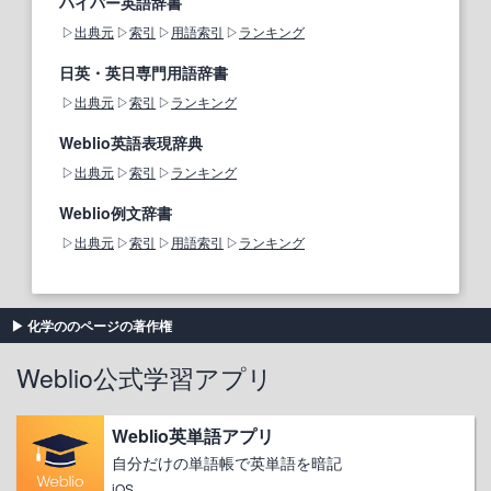
ハイパー英語辞書
出典元
索引
用語索引
ランキング
日英・英日専門用語辞書
出典元
索引
ランキング
Weblio英語表現辞典
出典元
索引
ランキング
Weblio例文辞書
出典元
索引
用語索引
ランキング
化学ののページの著作権
Weblio公式学習アプリ
Weblio英単語アプリ
自分だけの単語帳で英単語を暗記
iOS