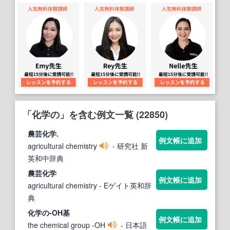
「化学の」を含む例文一覧 (22850)
農芸
化学
.
例文帳に追加
agricultural chemistry
- 研究社 新
英和中辞典
農芸
化学
例文帳に追加
agricultural chemistry
- Eゲイト英和辞
典
化学の
-OH基
例文帳に追加
the chemical group -OH
- 日本語