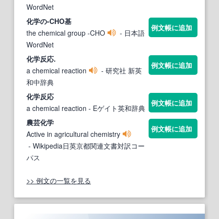
WordNet
化学の
-CHO基
例文帳に追加
the chemical group -CHO
- 日本語
WordNet
化学
反応.
例文帳に追加
a chemical reaction
- 研究社 新英
和中辞典
化学
反応
例文帳に追加
a chemical reaction
- Eゲイト英和辞典
農芸
化学
例文帳に追加
Active in agricultural chemistry
- Wikipedia日英京都関連文書対訳コー
パス
>> 例文の一覧を見る