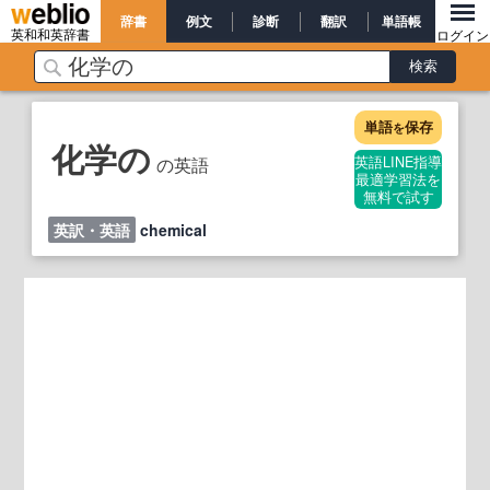
辞書
例文
診断
翻訳
単語帳
英和和英辞書
ログイン
単語
保存
を
化学の
の英語
英語LINE指導
最適学習法を
無料で試す
英訳・英語
chemical