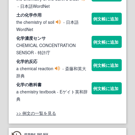
- 日本語WordNet
土の
化学
作用
例文帳に追加
the chemistry of soil
- 日本語
WordNet
化学
濃度センサ
例文帳に追加
CHEMICAL CONCENTRATION
SENSOR
- 特許庁
化学
的反応
例文帳に追加
a chemical reaction
- 斎藤和英大
辞典
化学の
教科書
例文帳に追加
a chemistry textbook
- Eゲイト英和辞
典
>> 例文の一覧を見る