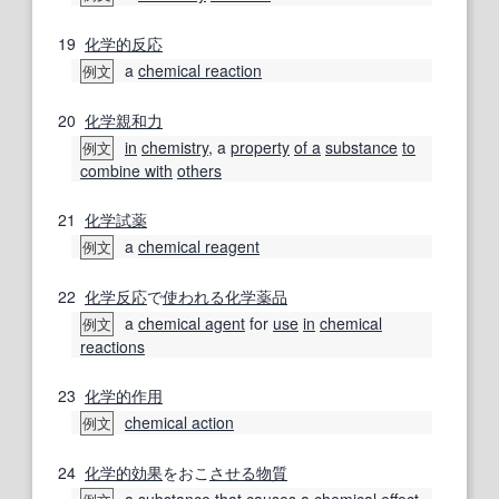
19
化学的
反応
a
chemical reaction
例文
20
化学親和力
in
chemistry
, a
property
of a
substance
to
例文
combine with
others
21
化学試薬
a
chemical reagent
例文
22
化学反応
で
使われる
化学薬品
a
chemical agent
for
use
in
chemical
例文
reactions
23
化学的作用
chemical action
例文
24
化学的
効果
をおこ
させる
物質
a
substance
that
causes
a
chemical
effect