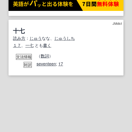
JMdict
十七
読み方
：
じゅう
なな、
じゅうしち
１７
、
一七
とも
書く
（
数詞
）
文法情報
seventeen
;
17
対訳