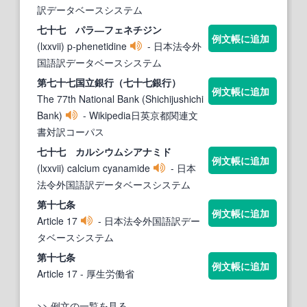
訳データベースシステム
七
十七
パラ―フェネチジン
例文帳に追加
(lxxvii) p-phenetidine
- 日本法令外
国語訳データベースシステム
第
七
十七
国立銀行（
七
十七
銀行）
例文帳に追加
The 77th National Bank (Shichijushichi
Bank)
- Wikipedia日英京都関連文
書対訳コーパス
七
十七
カルシウムシアナミド
例文帳に追加
(lxxvii) calcium cyanamide
- 日本
法令外国語訳データベースシステム
第
十七
条
例文帳に追加
Article 17
- 日本法令外国語訳デー
タベースシステム
第
十七
条
例文帳に追加
Article 17
- 厚生労働省
>> 例文の一覧を見る