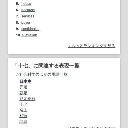
5.
house
6.
because
7.
services
8.
buyer
9.
confidential
10.
Australian
もっとランキングを見る
「十七」に関連する表現一覧
社会科学のほかの用語一覧
日本史
元服
勘定
勘定奉行
十七
名主
和冦
地頭