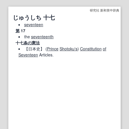
研究社 新和英中辞典
じゅうしち 十七
seventeen
第
17
the
seventeenth
十七
条の
憲法
【
日本史
】
(
Prince
Shotoku
's
)
Constitution
of
Seventeen
Articles.