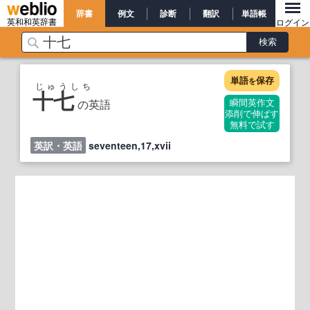
辞書
例文
診断
翻訳
単語帳
英和和英辞書
ログイン
単語
保存
を
じゅうしち
十七
の英語
瞬間英作文
添削で伸ばす
無料で試す
英訳・英語
seventeen,17,xvii