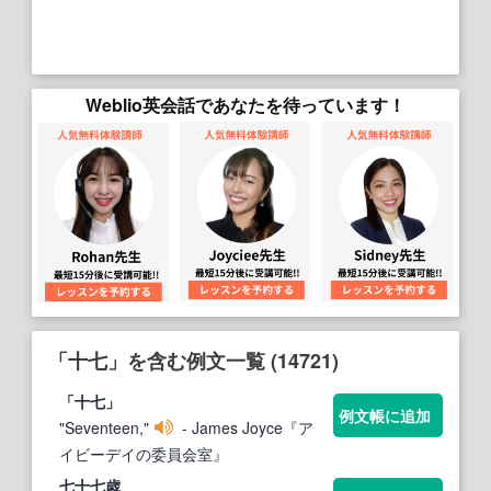
Weblio英会話であなたを待っています！
「十七」を含む例文一覧 (14721)
「
十七
」
例文帳に追加
"Seventeen,"
- James Joyce『ア
イビーデイの委員会室』
七
十七
歳