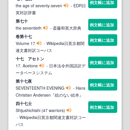
例文帳に追加
the age of seventy-seven
- EDR日
英対訳辞書
第
七
十
例文帳に追加
the seventieth
- 斎藤和英大辞典
卷第
十七
例文帳に追加
Volume 17
- Wikipedia日英京都関
連文書対訳コーパス
十七
アセトン
例文帳に追加
17. Acetone
- 日本法令外国語訳デ
ータベースシステム
第
十七
夜
例文帳に追加
SEVENTEENTH EVENING
- Hans
Christian Andersen『絵のない絵本』
四
十七
士
例文帳に追加
Shijushichishi (47 warriors)
- Wikipedia日英京都関連文書対訳コー
パス