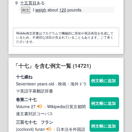
9
十五
貫目
ある
I
weigh
about
120
pounds.
例文
Weblio例文辞書はプログラムで機械的に意味や英語表現を生成して
いるため、不適切な項目が含まれていることもあります。ご了承く
ださいませ。
「十七」を含む例文一覧 (14721)
十七
歳ね
例文帳に追加
Seventeen years old
- 映画・海外ドラ
マ英語字幕翻訳辞書
卷第二
十七
例文帳に追加
Volume 27
- Wikipedia日英京都関
連文書対訳コーパス
三百
七
十七
フラン
例文帳に追加
(ccclxxvii) furan
- 日本法令外国語