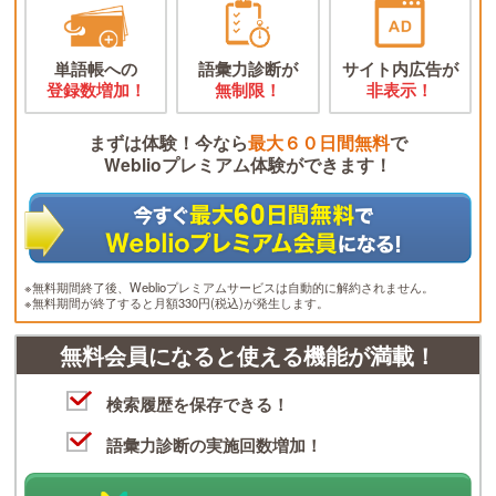
単語帳への
語彙力診断が
サイト内広告が
登録数増加！
無制限！
非表示！
まずは体験！今なら
最大６０日間無料
で
Weblioプレミアム体験ができます！
※無料期間終了後、Weblioプレミアムサービスは自動的に解約されません。
※無料期間が終了すると月額330円(税込)が発生します。
無料会員になると使える機能が満載！
検索履歴を保存できる！
語彙力診断の実施回数増加！