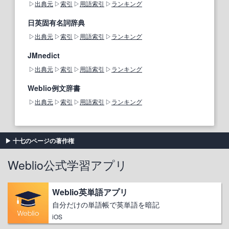
出典元
索引
用語索引
ランキング
日英固有名詞辞典
出典元
索引
用語索引
ランキング
JMnedict
出典元
索引
用語索引
ランキング
Weblio例文辞書
出典元
索引
用語索引
ランキング
十七のページの著作権
Weblio公式学習アプリ
Weblio英単語アプリ
自分だけの単語帳で英単語を暗記
iOS