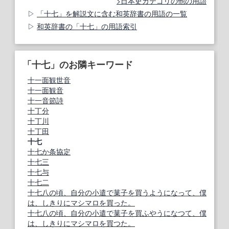
日本史カテゴリの他の用語
「十七」を解説文に含む和英辞書の用語の一覧
和英辞書の「十七」の用語索引
「十七」のお隣キーワード
十一面観世音
十一面観音
十一音節詩
十丁分
十丁川
十丁田
十七
十七か条協定
十七三
十七与
十七二
十七八の頃、自分の小遣で菓子を買うようになって、僕
は、しきりにマシマロを買った。
十七八の頃、自分の小遣で菓子を買ふやうになつて、僕
は、しきりにマシマロを買つた。