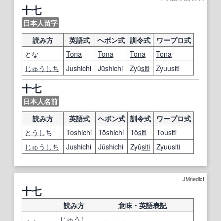
十七
日本人苗字
読み方
英語式
ヘボン式
訓令式
ワープロ式
とな
Tona
Tona
Tona
Tona
じゅうしち
Jushichi
Jūshichi
Zyû
siti
Zyuusiti
十七
日本人名前
読み方
英語式
ヘボン式
訓令式
ワープロ式
とうし
ち
Toshichi
Tōshichi
Tô
siti
Tousiti
じゅうしち
Jushichi
Jūshichi
Zyû
siti
Zyuusiti
JMnedict
十七
読み方
意味・
英語表記
じゅうし