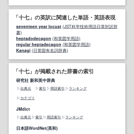
「十七」の英訳に関連した単語・英語表現
seventeen year locust
(JST科学技術用語日英対訳辞
書)
heptadodecagon
(和英図学用語)
regular heptadecagon
(和英図学用語)
Kanagi
(日英固有名詞辞典)
「十七」が掲載された辞書の索引
研究社 新和英中辞典
出典元
索引
用語索引
ランキング
カテゴリ
JMdict
出典元
索引
用語索引
ランキング
日本語WordNet(英和)