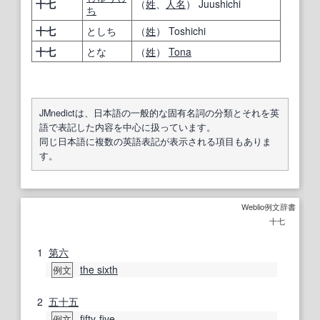
十七
（
姓
、
人名
） Juushichi
ち
十七
としち
（
姓
） Toshichi
十七
とな
（
姓
）
Tona
JMnedictは、日本語の一般的な固有名詞の分類とそれを英
語で表記した内容を中心に扱っています。
同じ日本語に複数の英語表記が表示される項目もありま
す。
Weblio例文辞書
十七
1
第六
the sixth
例文
2
五十
五
fifty-five
例文