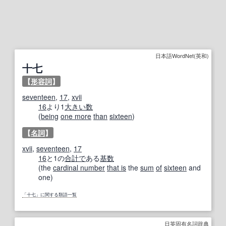
日本語WordNet(英和)
十七
【
形容詞
】
seventeen
,
17
,
xvii
16
より1
大きい
数
(
being
one more
than
sixteen
)
【
名詞
】
xvii
,
seventeen
,
17
16
と1の
合計で
ある
基数
(the
cardinal number
that is
the
sum
of
sixteen
and
one)
「十七」に関する類語一覧
日英固有名詞辞典