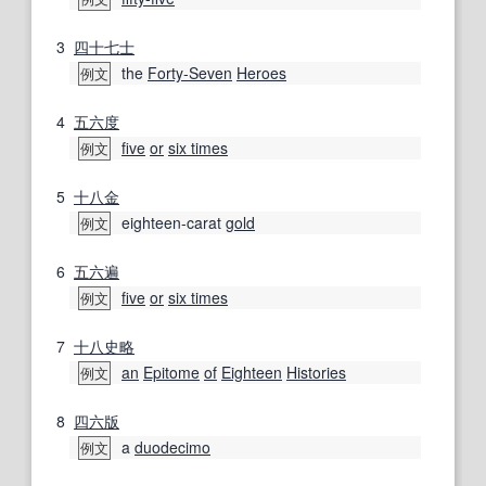
3
四十七士
the
Forty-Seven
Heroes
例文
4
五
六度
five
or
six times
例文
5
十八金
eighteen-carat
gold
例文
6
五
六
遍
five
or
six times
例文
7
十八
史略
an
Epitome
of
Eighteen
Histories
例文
8
四六
版
a
duodecimo
例文