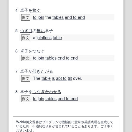
4
卓子を
接ぐ
to
join
the
tables
end to end
例文
5
つぎ目
の
無い
卓子
a
jointless
table
例文
6
卓子を
つなぐ
to
join
tables
end to end
例文
7
卓子が
傾き
たがる
The
table
is
apt to
tilt
over.
例文
8
卓子を
つなぎ合わせる
to
join
tables
end to end
例文
Weblio例文辞書はプログラムで機械的に意味や英語表現を生成して
いるため、不適切な項目が含まれていることもあります。ご了承く
ださいませ。