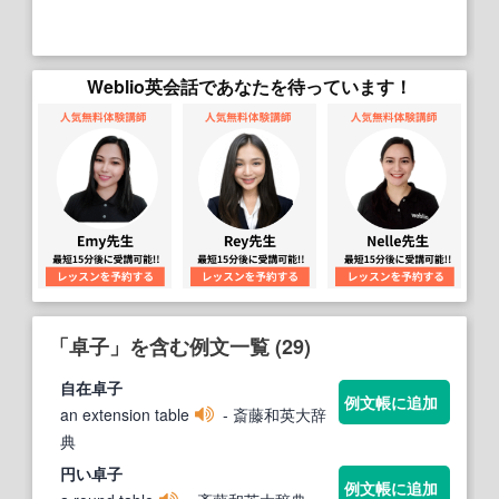
Weblio英会話であなたを待っています！
「卓子」を含む例文一覧 (29)
自在
卓子
例文帳に追加
an extension table
- 斎藤和英大辞
典
円い
卓子
例文帳に追加