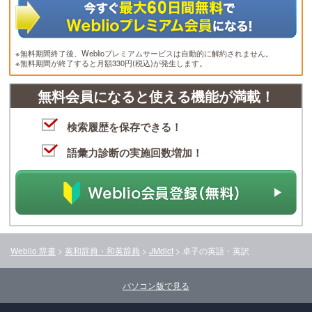
※無料期間終了後、Weblioプレミアムサービスは自動的に解約されません。
※無料期間が終了すると月額330円(税込)が発生します。
無料会員になると使える機能が満載！
検索履歴を保存できる！
語彙力診断の実施回数増加！
Weblio 辞書
>
英和辞典・和英辞典
>
JMdict
>
卓子
の英語・英訳
パソコン版で見る