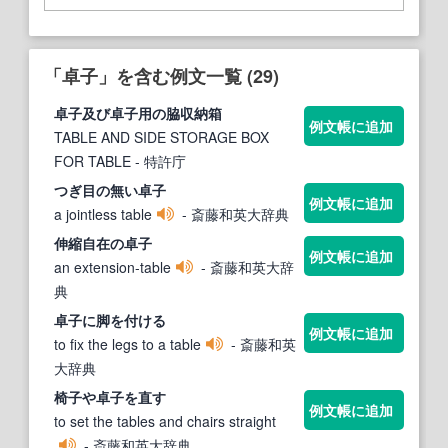
「卓子」を含む例文一覧 (29)
卓子
及び
卓子
用の脇収納箱
例文帳に追加
TABLE AND SIDE STORAGE BOX
FOR TABLE
- 特許庁
つぎ目の無い
卓子
例文帳に追加
a jointless table
- 斎藤和英大辞典
伸縮自在の
卓子
例文帳に追加
an extension-table
- 斎藤和英大辞
典
卓子
に脚を付ける
例文帳に追加
to fix the legs to a table
- 斎藤和英
大辞典
椅子や
卓子
を直す
例文帳に追加
to set the tables and chairs straight
- 斎藤和英大辞典