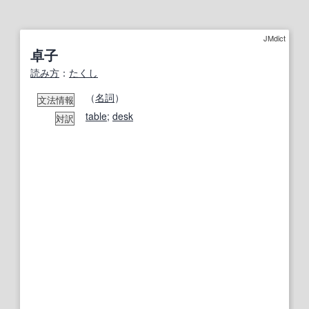
JMdict
卓子
読み方
：
たくし
（
名詞
）
文法情報
table
;
desk
対訳