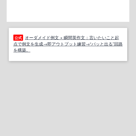
オーダメイド例文 × 瞬間英作文：言いたいこと起
公式
点で例文を生成→即アウトプット練習→“パッと出る”回路
を構築。