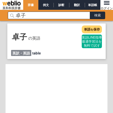
辞書
例文
診断
翻訳
単語帳
英和和英辞書
ログイン
単語
保存
を
卓子
の英語
英語LINE指導
最適学習法を
無料で試す
英訳・英語
table