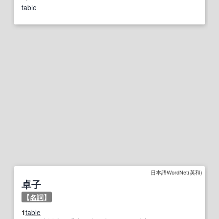
table
日本語WordNet(英和)
卓子
【
名詞
】
1
table