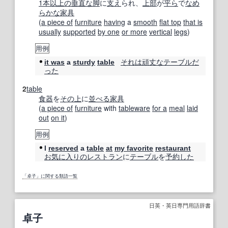
1本
以上の
垂直な
脚
に
支え
られ、
上部
が
平ら
で
なめ
らかな
家具
(
a piece of
furniture
having
a
smooth
flat top
that is
usually
supported
by one
or more
vertical
legs
)
用例
それは
頑丈な
テーブル
だ
it was
a
sturdy
table
った
2
table
食器
を
その上
に
並べる
家具
(
a piece of
furniture
with
tableware
for a
meal
laid
out
on it
)
用例
I
reserved
a
table
at
my favorite
restaurant
お気に入りの
レストラン
に
テーブル
を
予約した
「卓子」に関する類語一覧
日英・英日専門用語辞書
卓子