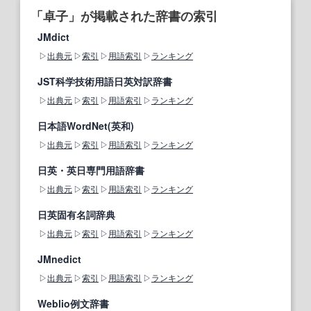
「卓子」が掲載された辞書の索引
JMdict
出典元
索引
用語索引
ランキング
JST科学技術用語日英対訳辞書
出典元
索引
用語索引
ランキング
日本語WordNet(英和)
出典元
索引
用語索引
ランキング
日英・英日専門用語辞書
出典元
索引
用語索引
ランキング
日英固有名詞辞典
出典元
索引
用語索引
ランキング
JMnedict
出典元
索引
用語索引
ランキング
Weblio例文辞書