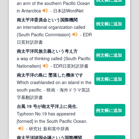
an arm of the southern Pacific Ocean
in Antarctica
- 日本語WordNet
南太平洋
委員会という国際機関
例文帳に追加
an international organization called
{South Pacific Commission}
- EDR
日英対訳辞書
南太平洋
民族主義という考え方
例文帳に追加
a way of thinking called {South Pacific
Nationalism}
- EDR日英対訳辞書
南太平洋
の島に 墜落した機体です
例文帳に追加
Which crashlanded on an island in the
south pacific.
- 映画・海外ドラマ英語
字幕翻訳辞書
台風 19 号が
南太平洋
上に発生.
例文帳に追加
Typhoon No.19 has appeared
[formed] in the South Pacific Ocean.
- 研究社 新和英中辞典
南太平洋
諸国会議という国際機関