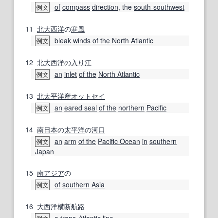
of
compass
direction
, the
south-southwest
例文
11
北大西洋
の
寒風
bleak
winds
of the
North Atlantic
例文
12
北大西洋
の
入り江
an
inlet
of the
North Atlantic
例文
13
北太平洋
産
オットセイ
an
eared seal
of the
northern
Pacific
例文
14
南
日本
の
太平洋
の
河口
an
arm
of the
Pacific Ocean
in
southern
例文
Japan
15
南アジア
の
of
southern
Asia
例文
16
大西洋
横断
航路
a
trans-Atlantic
line