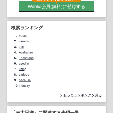
Weblio会員
(無料)
に登録する
検索ランキング
1.
house
2.
usually
3.
just
4.
Australian
5.
Thesaurus
6.
used in
7.
using
8.
various
9.
because
10.
industry
もっとランキングを見る
「南太平洋」に関連する表現一覧