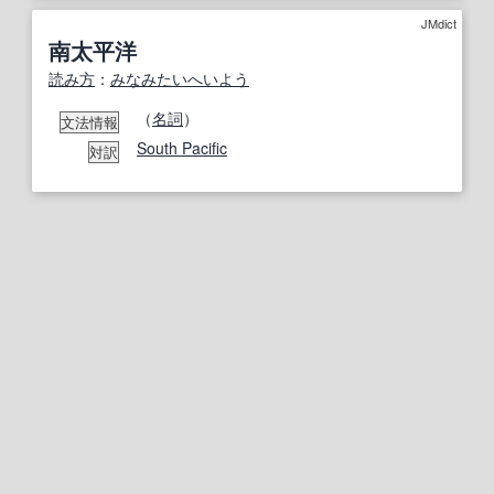
JMdict
南太平洋
読み方
：
みなみ
たいへいよう
（
名詞
）
文法情報
South Pacific
対訳