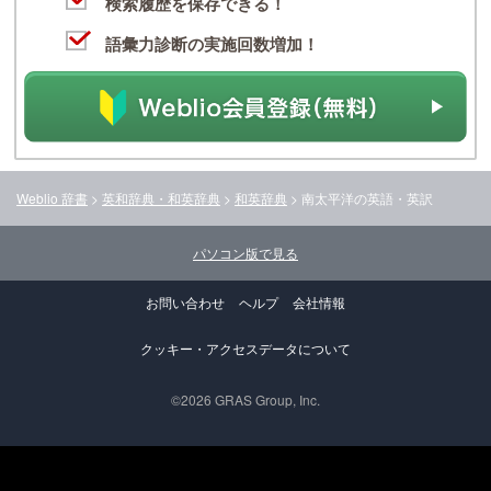
検索履歴を保存できる！
語彙力診断の実施回数増加！
Weblio 辞書
>
英和辞典・和英辞典
>
和英辞典
>
南太平洋
の英語・英訳
パソコン版で見る
お問い合わせ
ヘルプ
会社情報
クッキー・アクセスデータについて
©2026 GRAS Group, Inc.