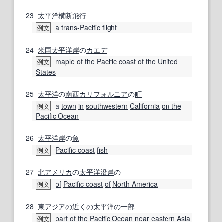
23
太平洋横断飛行
a
trans-Pacific
flight
例文
24
米国
太平洋岸
の
カエデ
maple
of the
Pacific coast
of the
United
例文
States
25
太平洋
の
南西
カリフォルニア
の
町
a
town
in
southwestern
California
on the
例文
Pacific Ocean
26
太平洋岸
の
魚
Pacific coast
fish
例文
27
北アメリカ
の
太平洋沿岸
の
of
Pacific coast
of
North America
例文
28
東アジア
の近く
の
太平洋
の一部
part of the
Pacific Ocean
near eastern
Asia
例文