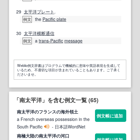
29
太平洋プレート
.
the
Pacific plate
例文
30
太平洋横断
通信
a
trans-Pacific
message
例文
Weblio例文辞書はプログラムで機械的に意味や英語表現を生成して
いるため、不適切な項目が含まれていることもあります。ご了承く
ださいませ。
「南太平洋」を含む例文一覧 (65)
南太平洋
のフランスの海外領土
例文帳に追加
a French overseas possession in the
South Pacific
- 日本語WordNet
南極大陸の
南太平洋
の河口
例文帳に追加