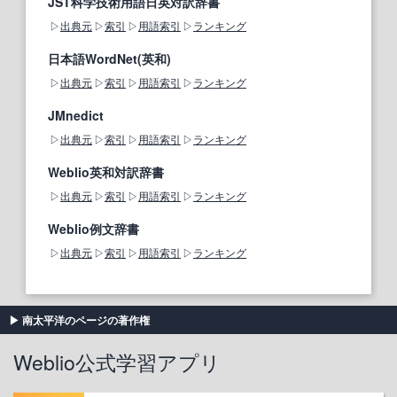
JST科学技術用語日英対訳辞書
出典元
索引
用語索引
ランキング
日本語WordNet(英和)
出典元
索引
用語索引
ランキング
JMnedict
出典元
索引
用語索引
ランキング
Weblio英和対訳辞書
出典元
索引
用語索引
ランキング
Weblio例文辞書
出典元
索引
用語索引
ランキング
南太平洋のページの著作権
Weblio公式学習アプリ