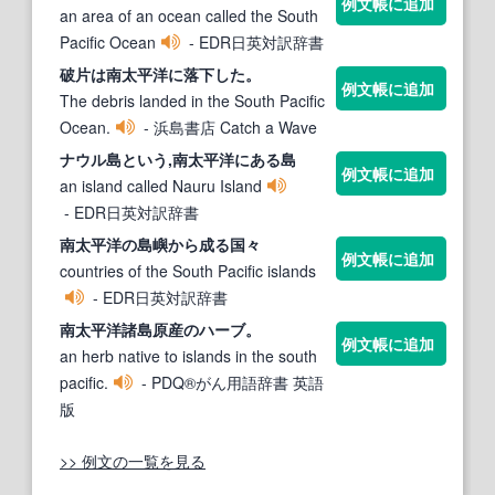
例文帳に追加
an area of an ocean called the South
Pacific Ocean
- EDR日英対訳辞書
破片は
南太平洋
に落下した。
例文帳に追加
The debris landed in the South Pacific
Ocean.
- 浜島書店 Catch a Wave
ナウル島という,
南太平洋
にある島
例文帳に追加
an island called Nauru Island
- EDR日英対訳辞書
南太平洋
の島嶼から成る国々
例文帳に追加
countries of the South Pacific islands
- EDR日英対訳辞書
南太平洋
諸島原産のハーブ。
例文帳に追加
an herb native to islands in the south
pacific.
- PDQ®がん用語辞書 英語
版
>> 例文の一覧を見る