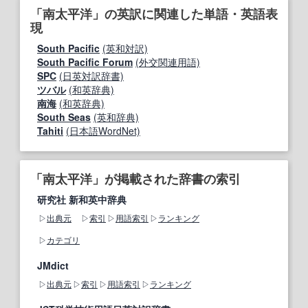
「南太平洋」の英訳に関連した単語・英語表
現
South Pacific
(英和対訳)
South Pacific Forum
(外交関連用語)
SPC
(日英対訳辞書)
ツバル
(和英辞典)
南海
(和英辞典)
South Seas
(英和辞典)
Tahiti
(日本語WordNet)
「南太平洋」が掲載された辞書の索引
研究社 新和英中辞典
出典元
索引
用語索引
ランキング
カテゴリ
JMdict
出典元
索引
用語索引
ランキング