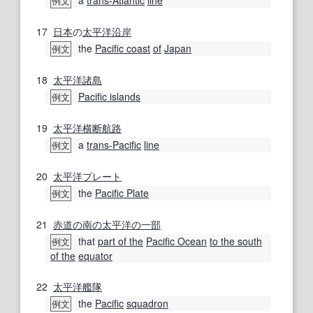
例文
17
日本
の
太平洋沿岸
the
Pacific coast
of
Japan
例文
18
太平洋諸島
Pacific islands
例文
19
太平洋横断
航路
a
trans-Pacific
line
例文
20
太平洋プレート
the
Pacific Plate
例文
21
赤道の
南の
太平洋
の一部
that
part of the
Pacific Ocean
to the south
例文
of the
equator
22
太平洋艦隊
the
Pacific
squadron
例文