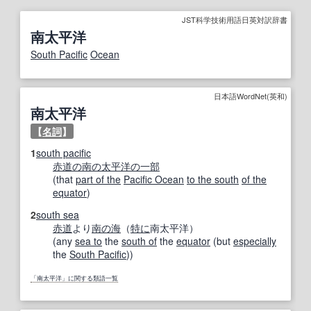
JST科学技術用語日英対訳辞書
南太平洋
South Pacific
Ocean
日本語WordNet(英和)
南太平洋
【
名詞
】
1
south pacific
赤道の
南の
太平洋
の一部
(that
part of the
Pacific Ocean
to the south
of the
equator
)
2
south sea
赤道
より
南の
海
（
特に
南太平洋）
(any
sea to
the
south of
the
equator
(but
especially
the
South Pacific
))
「南太平洋」に関する類語一覧