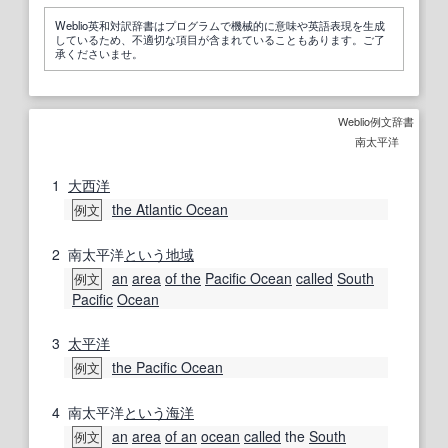
Weblio英和対訳辞書はプログラムで機械的に意味や英語表現を生成
しているため、不適切な項目が含まれていることもあります。ご了
承くださいませ。
Weblio例文辞書
南太平洋
1
大西洋
the Atlantic Ocean
例文
2
南太平洋
という
地域
an
area
of the
Pacific Ocean
called
South
例文
Pacific
Ocean
3
太平洋
the Pacific Ocean
例文
4
南太平洋
という
海洋
an
area
of an
ocean
called
the
South
例文