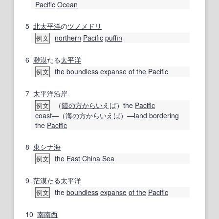
Pacific
Ocean
5
北太平洋
の
ツノメドリ
northern
Pacific
puffin
例文
6
渺漠
たる
太平洋
the
boundless
expanse
of the
Pacific
例文
7
太平洋沿岸
（
陸
の方
からい
えば）the
Pacific
例文
coast
―（
海の
方
からい
えば）―
land
bordering
the
Pacific
8
東シナ海
the
East China Sea
例文
9
茫漠たる
太平洋
the
boundless
expanse
of the
Pacific
例文
10
南南西