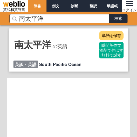
辞書
例文
診断
翻訳
単語帳
英和和英辞書
ログイン
単語
保存
を
南太平洋
の英語
瞬間英作文
添削で伸ばす
無料で試す
英訳・英語
South Pacific Ocean