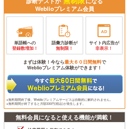
無制限
診断テストが
になる
Weblioプレミアム会員
単語帳への
語彙力診断が
サイト内広告が
登録数増加！
無制限！
非表示！
まずは体験！今なら
最大６０日間無料
で
Weblioプレミアム体験ができます！
※無料期間終了後、Weblioプレミアムサービスは自動的に解約されません。
※無料期間が終了すると月額330円(税込)が発生します。
無料会員になると使える機能が満載！