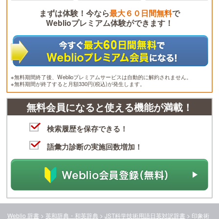
まずは体験！今なら
最大６０日間無料
で
Weblioプレミアム体験ができます！
※無料期間終了後、Weblioプレミアムサービスは自動的に解約されません。
※無料期間が終了すると月額330円(税込)が発生します。
無料会員になると使える機能が満載！
検索履歴を保存できる！
語彙力診断の実施回数増加！
Weblio 辞書
>
英和辞典・和英辞典
>
JST科学技術用語日英対訳辞書
>
印象術