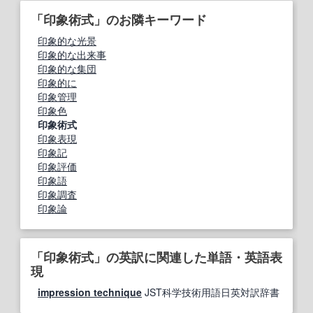
「印象術式」のお隣キーワード
印象的な光景
印象的な出来事
印象的な集団
印象的に
印象管理
印象色
印象術式
印象表現
印象記
印象評価
印象語
印象調査
印象論
「印象術式」の英訳に関連した単語・英語表
現
impression technique
JST科学技術用語日英対訳辞書