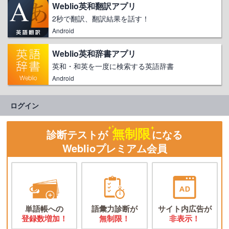
Weblio英和翻訳アプリ
2秒で翻訳、翻訳結果を話す！
Android
Weblio英和辞書アプリ
英和・和英を一度に検索する英語辞書
Android
ログイン
無制限
診断テストが
になる
Weblioプレミアム会員
単語帳への
語彙力診断が
サイト内広告が
登録数増加！
無制限！
非表示！