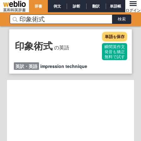
辞書
例文
診断
翻訳
単語帳
英和和英辞書
ログイン
単語
保存
を
印象術式
の英語
瞬間英作文
発音も矯正
無料で試す
英訳・英語
impression technique