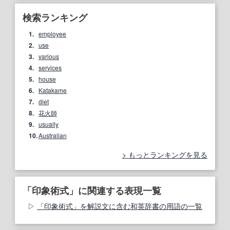
検索ランキング
1.
employee
2.
use
3.
various
4.
services
5.
house
6.
Katakame
7.
diet
8.
花火師
9.
usually
10.
Australian
もっとランキングを見る
「印象術式」に関連する表現一覧
「印象術式」を解説文に含む和英辞書の用語の一覧