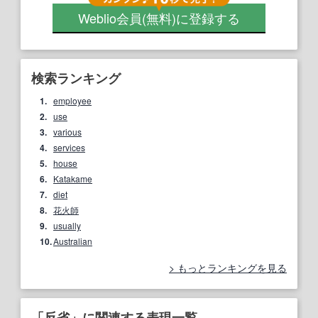
Weblio会員
(無料)
に登録する
検索ランキング
1.
employee
2.
use
3.
various
4.
services
5.
house
6.
Katakame
7.
diet
8.
花火師
9.
usually
10.
Australian
もっとランキングを見る
「反省」に関連する表現一覧