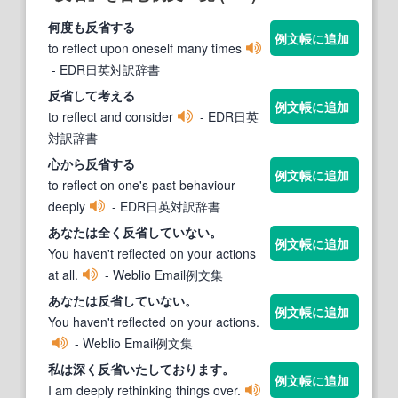
何度も
反省
する
例文帳に追加
to reflect upon oneself many times
- EDR日英対訳辞書
反省
して考える
例文帳に追加
to reflect and consider
- EDR日英
対訳辞書
心から
反省
する
例文帳に追加
to reflect on one's past behaviour
deeply
- EDR日英対訳辞書
あなたは全く
反省
していない。
例文帳に追加
You haven't reflected on your actions
at all.
- Weblio Email例文集
あなたは
反省
していない。
例文帳に追加
You haven't reflected on your actions.
- Weblio Email例文集
私は深く
反省
いたしております。
例文帳に追加
I am deeply rethinking things over.