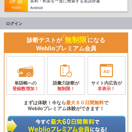
英和・和英を一度に検索する英語辞書
Android
ログイン
無制限
診断テストが
になる
Weblioプレミアム会員
単語帳への
語彙力診断が
サイト内広告が
登録数増加！
無制限！
非表示！
まずは体験！今なら
最大６０日間無料
で
Weblioプレミアム体験ができます！