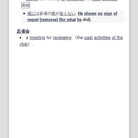
用例
彼に
は
反省
の
色
が
全くない
.
He
shows
no
sign
of
regret
[
remorse
] (
for what
he
did).
反省会
a
meeting
for
reviewing
《the
past
activities
of the
club
》.