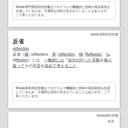
Weblio専門用語対訳辞書はプログラムで機械的に意味や英語表現を
生成しているため、不適切な項目が含まれていることもあります。
ご了承くださいませ。
Weblio英和対訳辞書
反省
reflection
反省（
羅
: reflectere、
英
:
reflection
、
独
:
Reflexion
、
仏
:
ré
flexion
）とは、
一般的には
『
自分の
行った
言動
を
振り
返って
その
可否
を
改めて
考えること
。
Weblio英和対訳辞書はプログラムで機械的に意味や英語表現を生成
しているため、不適切な項目が含まれていることもあります。ご了
承くださいませ。
Weblio例文辞書
反省