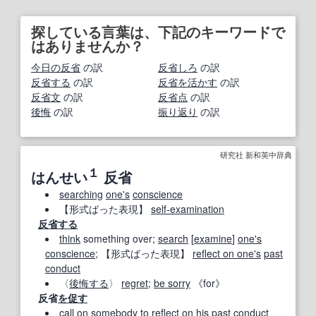
探している言葉は、下記のキーワードで
はありませんか？
今日の反省
の訳
反省しろ
の訳
反省する
の訳
反省を活かす
の訳
反省文
の訳
反省点
の訳
後悔
の訳
振り返り
の訳
研究社 新和英中辞典
１
はんせい
反省
searching
one's
conscience
【形式ばった表現】
self‐examination
反省する
think
something over;
search
[
examine
]
one's
conscience
;
【形式ばった表現】
reflect on one
's
past
conduct
〈
後悔する
〉
regret
;
be sorry
《for》
反省
を促す
call on
somebody
to
reflect on
his
past
conduct