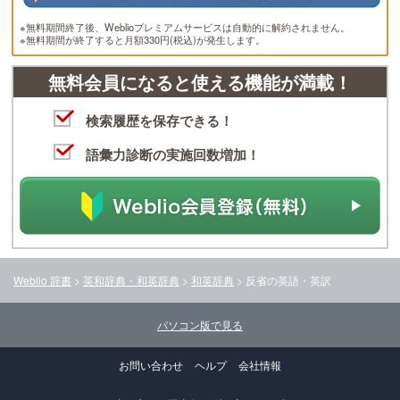
※無料期間終了後、Weblioプレミアムサービスは自動的に解約されません。
※無料期間が終了すると月額330円(税込)が発生します。
無料会員になると使える機能が満載！
検索履歴を保存できる！
語彙力診断の実施回数増加！
Weblio 辞書
>
英和辞典・和英辞典
>
和英辞典
>
反省
の英語・英訳
パソコン版で見る
お問い合わせ
ヘルプ
会社情報