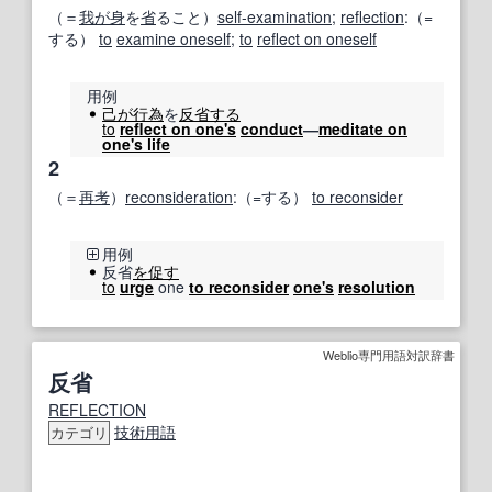
（＝
我が身
を
省
ること）
self-examination
;
reflection
:（=
する）
to
examine oneself
;
to
reflect on oneself
用例
己が
行為
を
反省する
to
reflect on one
's
conduct
―
meditate on
one's life
2
（＝
再考
）
reconsideration
:（=する）
to reconsider
用例
反省
を促す
to
urge
one
to reconsider
one's
resolution
Weblio専門用語対訳辞書
反省
REFLECTION
技術用語
カテゴリ