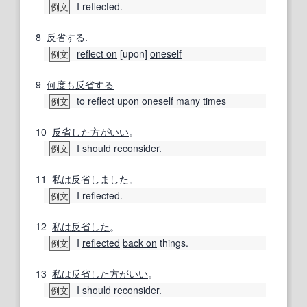
I reflected.
例文
8
反省する
.
reflect on
[upon]
oneself
例文
9
何度も
反省する
to
reflect upon
oneself
many times
例文
10
反省した
方がいい
。
I should reconsider.
例文
11
私は
反省し
ました
。
I reflected.
例文
12
私は
反省した
。
I
reflected
back on
things.
例文
13
私は
反省した
方がいい
。
I should reconsider.
例文