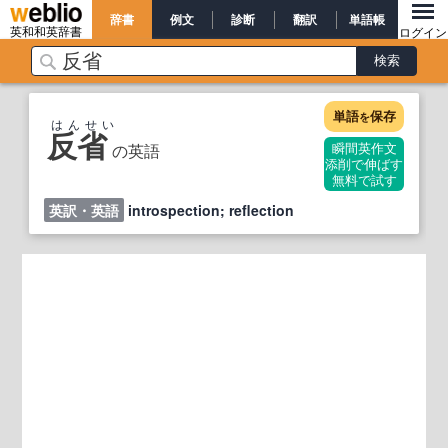
辞書
例文
診断
翻訳
単語帳
英和和英辞書
ログイン
単語
保存
を
はんせい
反省
の英語
瞬間英作文
添削で伸ばす
無料で試す
英訳・英語
introspection; reflection