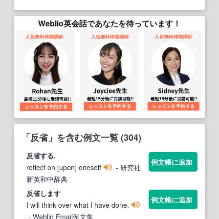
Weblio英会話であなたを待っています！
「反省」を含む例文一覧 (304)
反省
する.
例文帳に追加
reflect on [upon] oneself
- 研究社
新英和中辞典
反省
します
例文帳に追加
I will think over what I have done.
- Weblio Email例文集