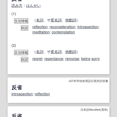
読み方
：
はんせい
(1)
（
名詞
、サ
変名
詞
、
他動詞
）
文法情報
reflection
;
reconsideration
;
introspection
;
対訳
meditation
;
contemplation
(2)
（
名詞
、サ
変名
詞
、
他動詞
）
文法情報
regret
;
repentance
;
remorse
;
being
sorry
対訳
JST科学技術用語日英対訳辞書
反省
introspection
;
reflection
日本語WordNet(英和)
反省