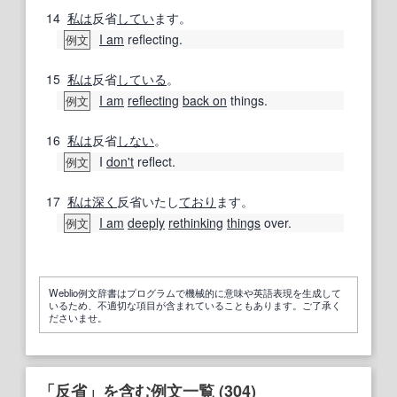
14
私は
反省
してい
ます。
I am
reflecting.
例文
15
私は
反省
している
。
I am
reflecting
back on
things.
例文
16
私は
反省
しない
。
I
don't
reflect.
例文
17
私は
深く
反省いたし
ており
ます。
I am
deeply
rethinking
things
over.
例文
Weblio例文辞書はプログラムで機械的に意味や英語表現を生成して
いるため、不適切な項目が含まれていることもあります。ご了承く
ださいませ。
「反省」を含む例文一覧 (304)