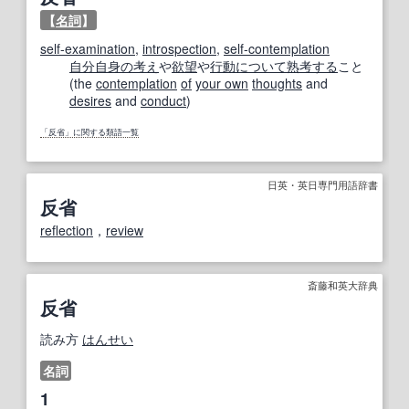
【
名詞
】
self-examination
,
introspection
,
self-contemplation
自分自身の
考え
や
欲望
や
行動
について
熟考する
こと
(the
contemplation
of
your own
thoughts
and
desires
and
conduct
)
「反省」に関する類語一覧
日英・英日専門用語辞書
反省
reflection
，
review
斎藤和英大辞典
反省
読み方
はんせい
名詞
1