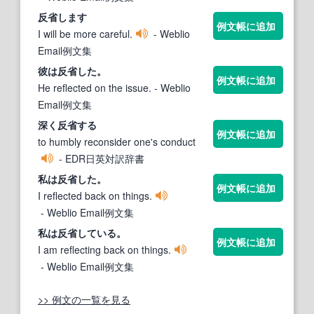
反省
します
例文帳に追加
I will be more careful.
- Weblio
Email例文集
彼は
反省
した。
例文帳に追加
He reflected on the issue.
- Weblio
Email例文集
深く
反省
する
例文帳に追加
to humbly reconsider one's conduct
- EDR日英対訳辞書
私は
反省
した。
例文帳に追加
I reflected back on things.
- Weblio Email例文集
私は
反省
している。
例文帳に追加
I am reflecting back on things.
- Weblio Email例文集
>> 例文の一覧を見る