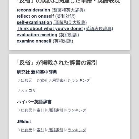
「反省」の英訳に関連した単語・英語表現
reconsideration
(斎藤和英大辞典)
reflect on oneself
(英和対訳)
self-examination
(斎藤和英大辞典)
Think about what you've done!
(英語表現辞典)
evaluation meeting
(英和対訳)
examine oneself
(英和対訳)
「反省」が掲載された辞書の索引
研究社 新和英中辞典
出典元
索引
用語索引
ランキング
カテゴリ
ハイパー英語辞書
出典元
索引
用語索引
ランキング
JMdict
出典元
索引
用語索引
ランキング