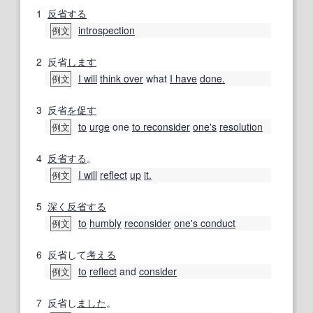
1
反省する
introspection
例文
2
反省
します
I will
think over
what
I have
done.
例文
3
反省
を促す
to
urge
one
to reconsider
one's
resolution
例文
4
反省する
。
I will
reflect
up
it.
例文
5
深く
反省する
to
humbly
reconsider
one's conduct
例文
6
反省して
考える
to
reflect
and
consider
例文
7
反省し
ました
。