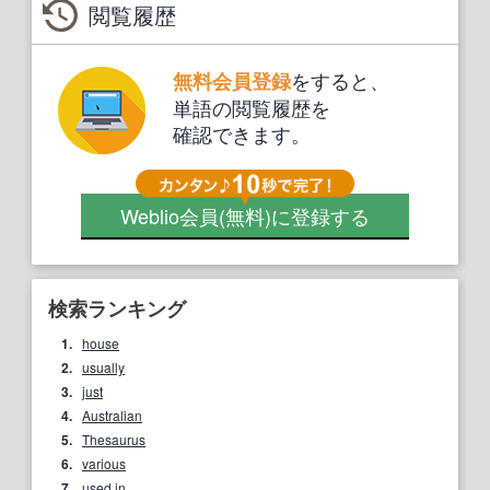
閲覧履歴
をすると、
無料会員登録
単語の閲覧履歴を
確認できます。
Weblio会員
(無料)
に登録する
検索ランキング
1.
house
2.
usually
3.
just
4.
Australian
5.
Thesaurus
6.
various
7.
used in