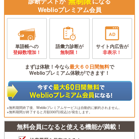
無制限
診断テストが
になる
Weblioプレミアム会員
単語帳への
語彙力診断が
サイト内広告が
登録数増加！
無制限！
非表示！
まずは体験！今なら
最大６０日間無料
で
Weblioプレミアム体験ができます！
※無料期間終了後、Weblioプレミアムサービスは自動的に解約されません。
※無料期間が終了すると月額330円(税込)が発生します。
無料会員になると使える機能が満載！