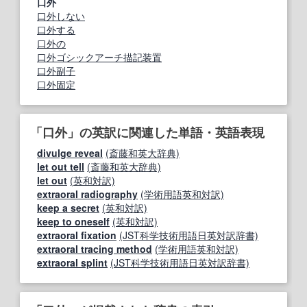
口外
口外しない
口外する
口外の
口外ゴシックアーチ描記装置
口外副子
口外固定
「口外」の英訳に関連した単語・英語表現
divulge reveal
(斎藤和英大辞典)
let out tell
(斎藤和英大辞典)
let out
(英和対訳)
extraoral radiography
(学術用語英和対訳)
keep a secret
(英和対訳)
keep to oneself
(英和対訳)
extraoral fixation
(JST科学技術用語日英対訳辞書)
extraoral tracing method
(学術用語英和対訳)
extraoral splint
(JST科学技術用語日英対訳辞書)