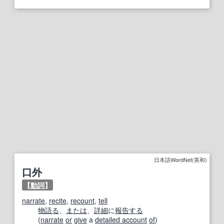
日本語WordNet(英和)
口外
【
動詞
】
narrate
,
recite
,
recount
,
tell
物語る
、
または
、
詳細
に
報告する
(
narrate
or
give
a
detailed account
of
)