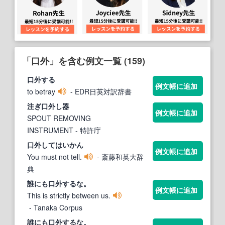
「口外」を含む例文一覧 (159)
口外
する
例文帳に追加
to betray
- EDR日英対訳辞書
注ぎ
口外
し器
例文帳に追加
SPOUT REMOVING
INSTRUMENT
- 特許庁
口外
してはいかん
例文帳に追加
You must not tell.
- 斎藤和英大辞
典
誰にも
口外
するな。
例文帳に追加
This is strictly between us.
- Tanaka Corpus
誰にも
口外
するな。