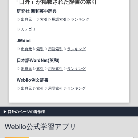
「口外」が掲載された辞書の索引
研究社 新和英中辞典
出典元
索引
用語索引
ランキング
カテゴリ
JMdict
出典元
索引
用語索引
ランキング
日本語WordNet(英和)
出典元
索引
用語索引
ランキング
Weblio例文辞書
出典元
索引
用語索引
ランキング
口外のページの著作権
Weblio公式学習アプリ