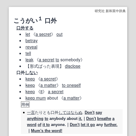
研究社 新和英中辞典
１
こうがい
口外
口外する
let
《
a secret
》
out
betray
reveal
tell
leak
《
a secret
to
somebody》
【形式ばった表現】
disclose
口外
しない
keep
《
a secret
》
keep
《
a matter
》
to oneself
keep
《
it
》
a secret
keep mum
about 《
a matter
》
用例
一言
たりとも
口外
しては
ならぬ
.
Don't
say
anything
to
anybody about
it.
｜
Don't
breathe
a
word
of
it to
anyone.｜
Don't
let it go
any
further.
｜
Mum's the word!