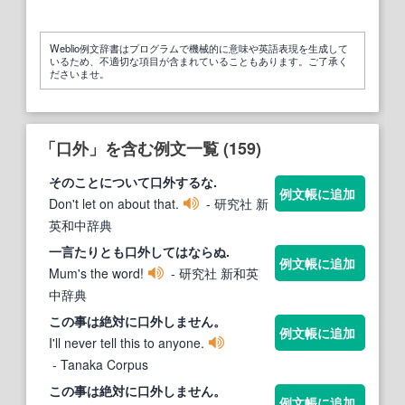
Weblio例文辞書はプログラムで機械的に意味や英語表現を生成して
いるため、不適切な項目が含まれていることもあります。ご了承く
ださいませ。
「口外」を含む例文一覧 (159)
そのことについて
口外
するな.
例文帳に追加
Don't let on about that.
- 研究社 新
英和中辞典
一言たりとも
口外
してはならぬ.
例文帳に追加
Mum's the word!
- 研究社 新和英
中辞典
この事は絶対に
口外
しません。
例文帳に追加
I'll never tell this to anyone.
- Tanaka Corpus
この事は絶対に
口外
しません。
例文帳に追加