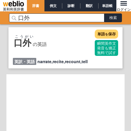
辞書
例文
診断
翻訳
単語帳
英和和英辞書
ログイン
単語
保存
を
こうがい
口外
の英語
瞬間英作文
発音も矯正
無料で試す
英訳・英語
narrate,recite,recount,tell