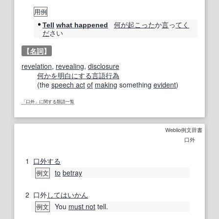
用例
何が
起こった
か
言
っ
てく
Tell
what happened
だ
さい
【
名詞
】
revelation
,
revealing
,
disclosure
何かを
明白にする
言語行為
(the
speech act
of
making
something
evident
)
「口外」に関する類語一覧
Weblio例文辞書
口外
1
口外する
to
betray
例文
2
口外
しては
いかん
You
must not
tell.
例文