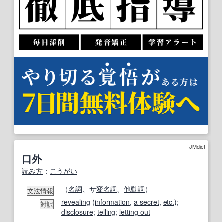
JMdict
口外
読み方
：
こうがい
（
名詞
、サ
変名
詞
、
他動詞
）
文法情報
revealing
(
information
,
a secret
,
etc.
);
対訳
disclosure
;
telling
;
letting out