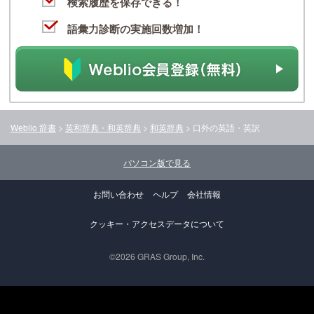
検索履歴を保存できる！
語彙力診断の実施回数増加！
Weblio 辞書
>
英和辞典・和英辞典
>
和英辞典
>
口外
の英語・英訳
パソコン版で見る
お問い合わせ
ヘルプ
会社情報
クッキー・アクセスデータについて
©2026 GRAS Group, Inc.