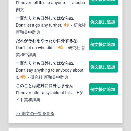
I'll never tell this to anyone.
- Tatoeba
例文
一言たりとも
口外
してはならぬ.
例文帳に追加
Don't let it go any further.
- 研究社
新和英中辞典
だれがそれをやったか
口外
するな.
例文帳に追加
Don't let on who did it.
- 研究社 新
英和中辞典
一言たりとも
口外
してはならぬ.
例文帳に追加
Don't say anything to anybody about
it.
- 研究社 新和英中辞典
このことは絶対に
口外
しません
例文帳に追加
I'll never utter a syllable of this.
- Eゲ
イト英和辞典
>> 例文の一覧を見る