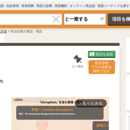
類語
共起表現
英単語帳
英語力診断
英語翻訳
オンライン英会話
英語コーチングを探す
訳辞書
>
司法行政の英語・英訳
単語を追加
発音添削
ピン留め
プロの添削を
無料で試す
on
もっとみる
arrow_forward_ios