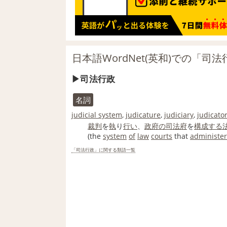
日本語WordNet(英和)での「司
司法行政
名詞
judicial system
,
judicature
,
judiciary
,
judicato
裁判
を
執
り
行い
、
政府の
司法
府
を
構成する
(the
system
of
law
courts
that
administer
「司法行政」に関する類語一覧