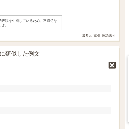
英語表現を生成しているため、不適切な
ませ。
出典元
索引
用語索引
」に類似した例文