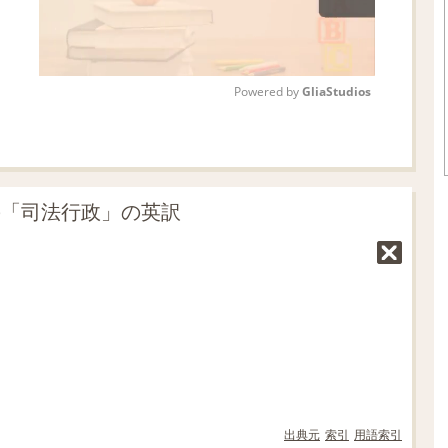
Powered by 
GliaStudios
M
u
t
の「司法行政」の英訳
e
出典元
索引
用語索引