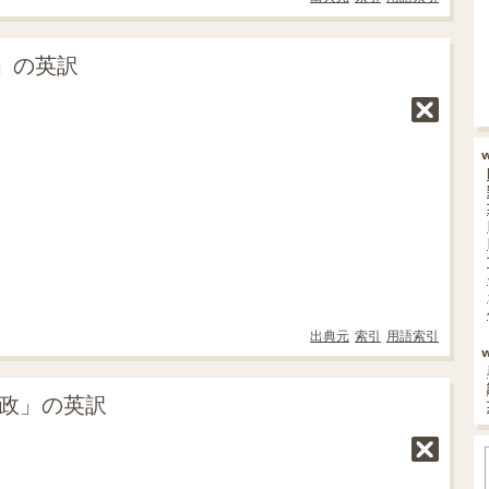
」の英訳
出典元
索引
用語索引
行政」の英訳