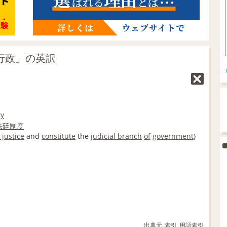
法行政」の英訳
ry
法廷
制度
 justice
and
constitute
the
judicial branch
of
government
)
出典元
索引
用語索引