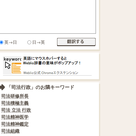
英→日
日→英
「司法行政」のお隣キーワード
司法研修所長
司法積極主義
司法 立法 行政
司法精神医学
司法精神鑑定
司法組織