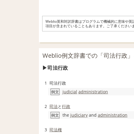
Weblio英和対訳辞書はプログラムで機械的に意味や
項目が含まれていることもあります。ご了承ください
Weblio例文辞書での「司法行政
司法行政
1
司法行政
judicial
administration
例文
2
司法
と
行政
the
judiciary
and
administration
例文
3
司法権