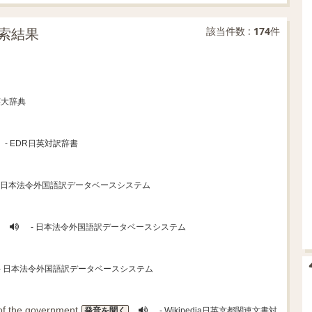
索結果
該当件数 :
174
件
英大辞典
- EDR日英対訳辞書
- 日本法令外国語訳データベースシステム
- 日本法令外国語訳データベースシステム
- 日本法令外国語訳データベースシステム
of the
government
発音を聞く
- Wikipedia日英京都関連文書対