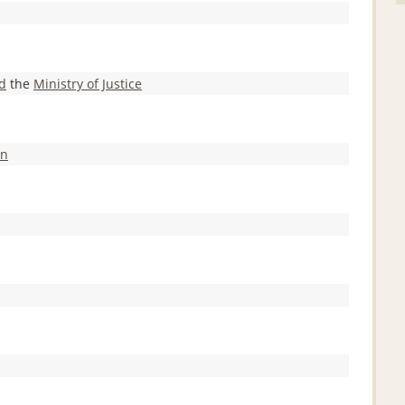
d
the
Ministry of Justice
on