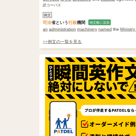
訳コーパス
例文
司法
省という
行政
機関
例文帳に追加
an
administration
machinery
named
the
Ministry
>>例文の一覧を見る