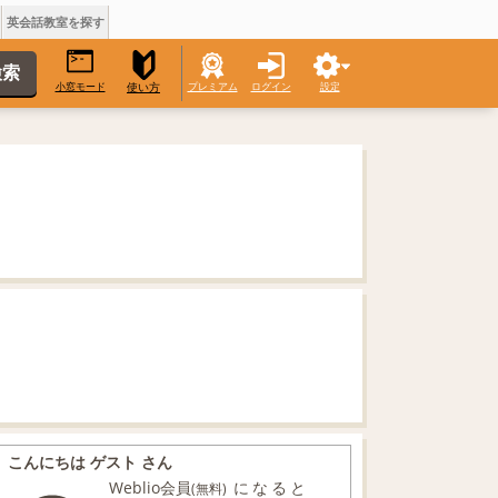
英会話教室を探す
小窓モード
プレミアム
ログイン
設定
使い方
こんにちは ゲスト さん
Weblio会員
になると
(無料)