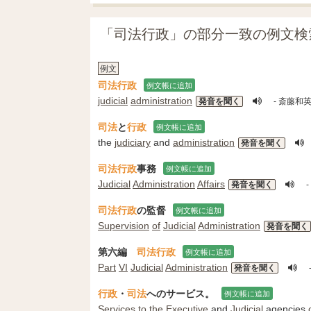
「司法行政」の部分一致の例文検
例文
司法行政
例文帳に追加
judicial
administration
発音を聞く
- 斎藤和
司法
と
行政
例文帳に追加
the
judiciary
and
administration
発音を聞く
司法行政
事務
例文帳に追加
Judicial
Administration
Affairs
発音を聞く
司法行政
の監督
例文帳に追加
Supervision
of
Judicial
Administration
発音を聞く
第六編
司法行政
例文帳に追加
Part
VI
Judicial
Administration
発音を聞く
行政
・
司法
へのサービス。
例文帳に追加
Services
to the
Executive
and
Judicial
agencies