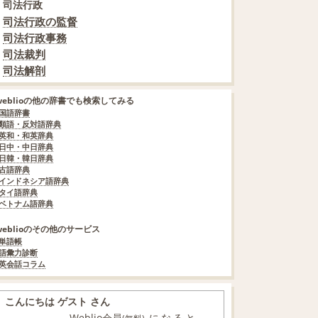
司法行政
司法行政の監督
司法行政事務
司法裁判
司法解剖
weblioの他の辞書でも検索してみる
国語辞書
類語・反対語辞典
英和・和英辞典
日中・中日辞典
日韓・韓日辞典
古語辞典
インドネシア語辞典
タイ語辞典
ベトナム語辞典
weblioのその他のサービス
単語帳
語彙力診断
英会話コラム
こんにちは ゲスト さん
Weblio会員
になると