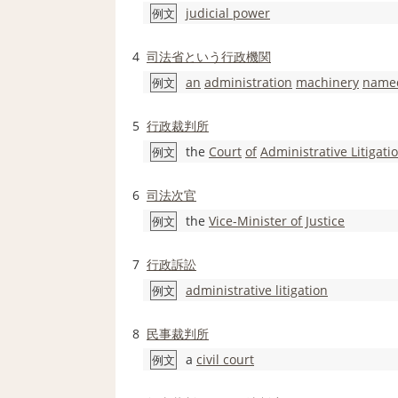
judicial power
例文
4
司法省
という
行政機関
an
administration
machinery
name
例文
5
行政裁判所
the
Court
of
Administrative Litigati
例文
6
司法次官
the
Vice-Minister of Justice
例文
7
行政訴訟
administrative litigation
例文
8
民事裁判所
a
civil court
例文