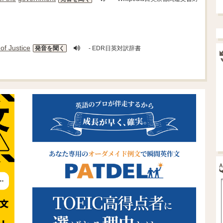
 of Justice
発音を聞く
- EDR日英対訳辞書