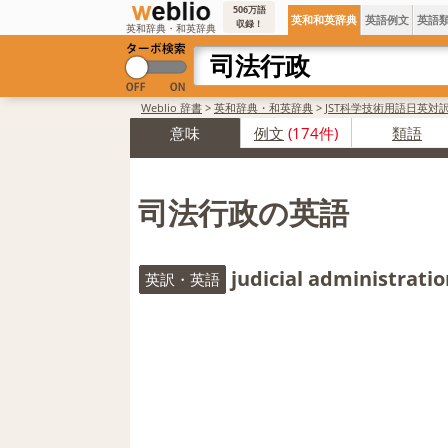
506万語
英和和英辞典
英語例文
英語
収録！
英和辞典・和英辞典
Weblio 辞書
>
英和辞典・和英辞典
>
JST科学技術用語日英対
意味
例文
(174件)
類語
司法行政の英語
judicial administrati
英訳・英語