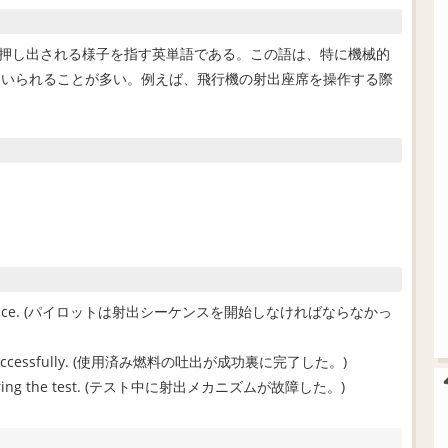
然外に押し出される様子を指す英単語である。この語は、特に機械的
用いられることが多い。例えば、飛行機の射出座席を操作する際
ection sequence. (パイロットは射出シーケンスを開始しなければならなかっ
leted successfully. (使用済み燃料の吐出が成功裏に完了した。)
ed during the test. (テスト中に射出メカニズムが故障した。)