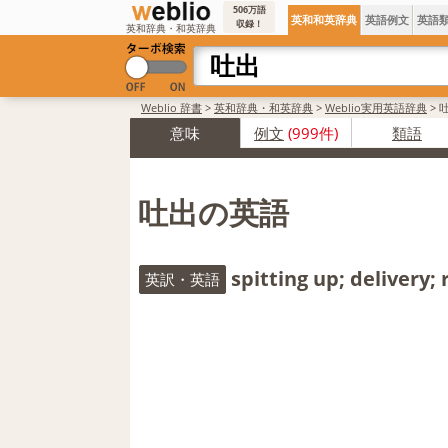
506万語
英和和英辞典
英語例文
英語
収録！
英和辞典・和英辞典
Weblio 辞書
>
英和辞典・和英辞典
>
Weblio実用英語辞典
>
意味
例文
(999件)
類語
吐出の英語
spitting up; delivery;
英訳・英語