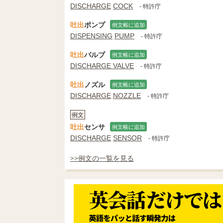
DISCHARGE
COCK
- 特許庁
吐出
ポンプ
例文帳に追加
DISPENSING
PUMP
- 特許庁
吐出
バルブ
例文帳に追加
DISCHARGE VALVE
- 特許庁
吐出
ノズル
例文帳に追加
DISCHARGE
NOZZLE
- 特許庁
例文
吐出
センサ
例文帳に追加
DISCHARGE
SENSOR
- 特許庁
>>例文の一覧を見る