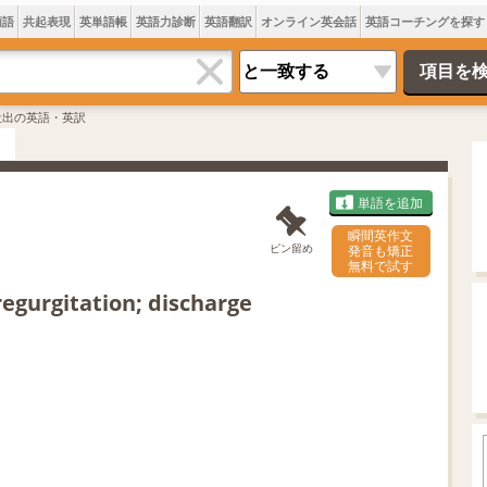
類語
共起表現
英単語帳
英語力診断
英語翻訳
オンライン英会話
英語コーチングを探す
吐出の英語・英訳
単語を追加
瞬間英作文
ピン留め
発音も矯正
無料で試す
 regurgitation; discharge