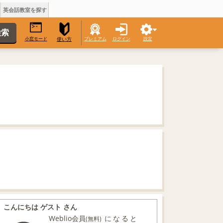
英会話教室を探す
小窓モード
プレミアム
ログイン
設定
使い方
こんにちは ゲスト さん
Weblio会員
になると
(無料)