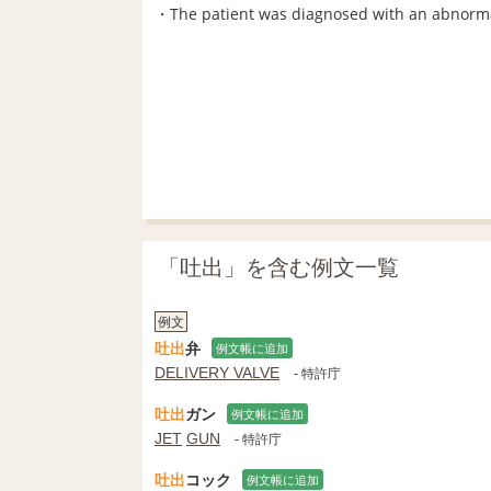
・The patient was diagnosed with an
「吐出」を含む例文一覧
例文
吐出
弁
例文帳に追加
DELIVERY VALVE
- 特許庁
吐出
ガン
例文帳に追加
JET
GUN
- 特許庁
吐出
コック
例文帳に追加