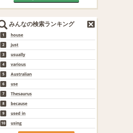
みんなの検索ランキング
house
1
just
2
usually
3
various
4
Australian
5
use
6
Thesaurus
7
because
8
used in
9
using
10