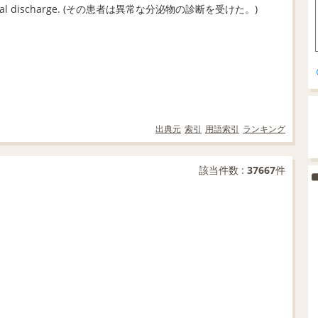
 abnormal discharge. (その患者は異常な分泌物の診断を受けた。)
出典元
索引
用語索引
ランキング
該当件数 :
37667
件