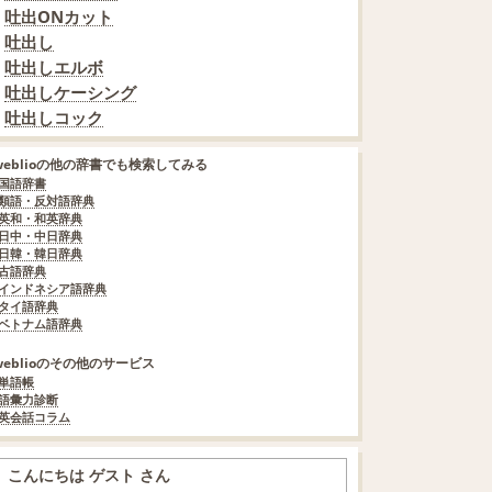
吐出ONカット
吐出し
吐出しエルボ
吐出しケーシング
吐出しコック
weblioの他の辞書でも検索してみる
国語辞書
類語・反対語辞典
英和・和英辞典
日中・中日辞典
日韓・韓日辞典
古語辞典
インドネシア語辞典
タイ語辞典
ベトナム語辞典
weblioのその他のサービス
単語帳
語彙力診断
英会話コラム
こんにちは ゲスト さん