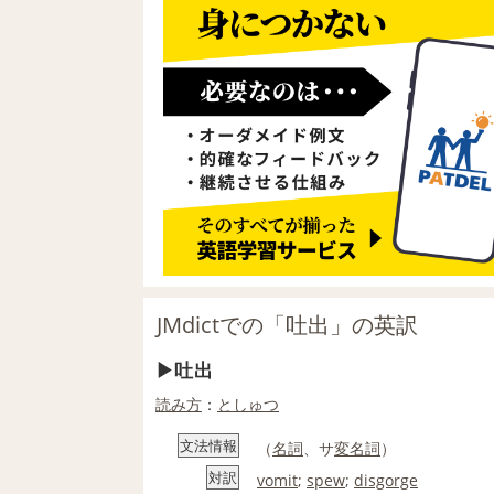
JMdictでの「吐出」の英訳
吐出
読み方
：
としゅつ
文法情報
（
名詞
、サ
変名
詞
）
対訳
vomit
;
spew
;
disgorge