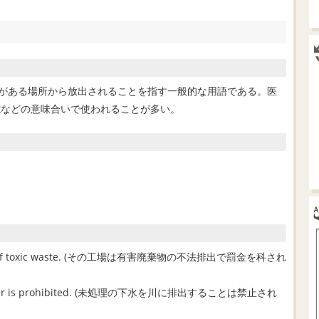
の物質がある場所から放出されることを指す一般的な用語である。医
電などの意味合いで使われることが多い。
ischarge of toxic waste. (その工場は有害廃棄物の不法排出で罰金を科され
the river is prohibited. (未処理の下水を川に排出することは禁止され