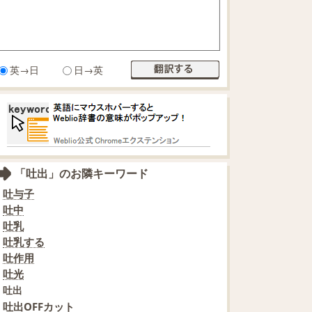
英→日
日→英
「吐出」のお隣キーワード
吐与子
吐中
吐乳
吐乳する
吐作用
吐光
吐出
吐出OFFカット