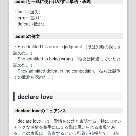
admitと一緒に使われやすい単語・表現
・fault（過失）
・error（誤り）
・defeat（敗北）
admitの例文
・He admitted his error in judgment.（彼は判断の誤りを
認めた。）
・She admitted to being wrong.（彼女は間違っていたと
認めた。）
・They admitted defeat in the competition.（彼らは競争
での敗北を認めた。）
declare love
declare loveのニュアンス
「declare love」は、愛情を公然と表明する、特にロマン
チックな感情を相手に伝える際に用いられる表現であ
る。この表現は、告白するという行為が積極的で、自信