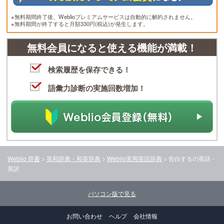
※無料期間終了後、Weblioプレミアムサービスは自動的に解約されません。
※無料期間が終了すると月額330円(税込)が発生します。
無料会員になると使える機能が満載！
検索履歴を保存できる！
語彙力診断の実施回数増加！
Weblio 辞書
>
英和辞典・和英辞典
>
Weblio実用英語辞典
>
告白する
の英語・
英訳
パソコン版で見る
お問い合わせ
ヘルプ
会社情報