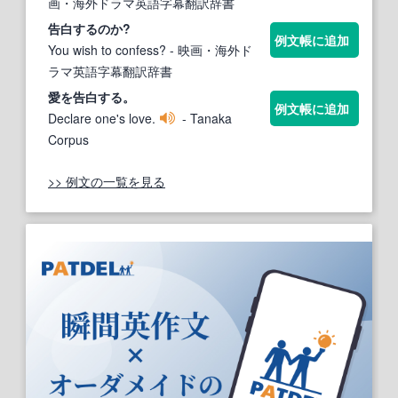
画・海外ドラマ英語字幕翻訳辞書
告白する
のか?
例文帳に追加
You wish to confess?
- 映画・海外ド
ラマ英語字幕翻訳辞書
愛を
告白する
。
例文帳に追加
Declare one's love.
- Tanaka
Corpus
>> 例文の一覧を見る