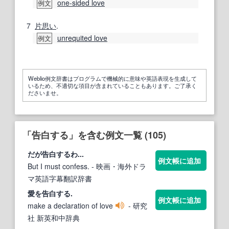
one-sided love
例文
7
片思い
.
unrequited love
例文
Weblio例文辞書はプログラムで機械的に意味や英語表現を生成して
いるため、不適切な項目が含まれていることもあります。ご了承く
ださいませ。
「告白する」を含む例文一覧 (105)
だが
告白する
わ...
例文帳に追加
But I must confess.
- 映画・海外ドラ
マ英語字幕翻訳辞書
愛を
告白する
.
例文帳に追加
make a declaration of love
- 研究
社 新英和中辞典