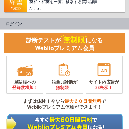
英和・和英を一度に検索する英語辞書
Android
ログイン
無制限
診断テストが
になる
Weblioプレミアム会員
単語帳への
語彙力診断が
サイト内広告が
登録数増加！
無制限！
非表示！
まずは体験！今なら
最大６０日間無料
で
Weblioプレミアム体験ができます！