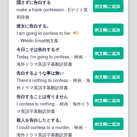
隠さずに
告白する
例文帳に追加
make a frank confession
- Eゲイト英
和辞典
彼女に
告白する
。
例文帳に追加
I am going to confess to her.
- Weblio Email例文集
今日こそは
告白する
ぞ
例文帳に追加
Today, i'm going to confess.
- 映画・
海外ドラマ英語字幕翻訳辞書
告白する
ような事は無い
例文帳に追加
There's nothing to confess.
- 映画・海
外ドラマ英語字幕翻訳辞書
告白する
ことは有りません
例文帳に追加
I confess to nothing.
- 映画・海外ドラ
マ英語字幕翻訳辞書
殺人を
告白
したと
する
。
例文帳に追加
I could confess to a murder.
- 映画・
海外ドラマ英語字幕翻訳辞書