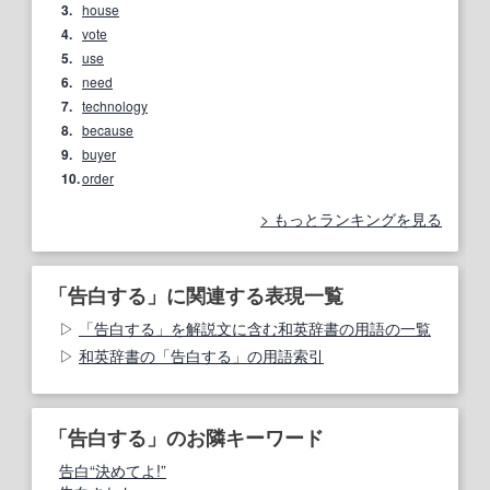
3.
house
4.
vote
5.
use
6.
need
7.
technology
8.
because
9.
buyer
10.
order
もっとランキングを見る
「告白する」に関連する表現一覧
「告白する」を解説文に含む和英辞書の用語の一覧
和英辞書の「告白する」の用語索引
「告白する」のお隣キーワード
告白“決めてよ!”