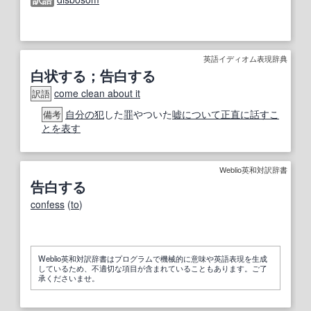
英語イディオム表現辞典
白状する；告白する
come clean about it
訳語
自分の
犯
した
罪
やついた
嘘
について
正直に
話すこ
備考
と
を表す
Weblio英和対訳辞書
告白する
confess
(
to
)
Weblio英和対訳辞書はプログラムで機械的に意味や英語表現を生成
しているため、不適切な項目が含まれていることもあります。ご了
承くださいませ。