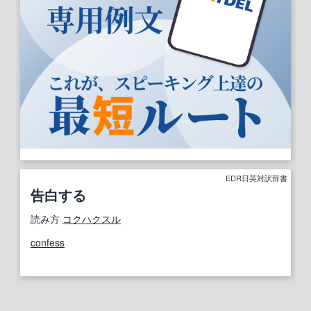
EDR日英対訳辞書
告白する
読み方
コクハクスル
confess