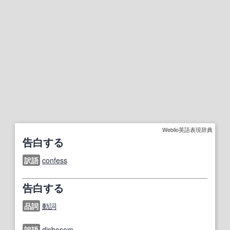
Weblio英語表現辞典
告白する
訳語
confess
告白する
品詞
動詞
訳語
disbosom