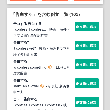
「告白する」を含む例文一覧 (105)
告白する
告白する
...
例文帳に追加
I confess, I confess...
- 映画・海外ド
ラマ英語字幕翻訳辞書
告白する
?
例文帳に追加
It confess yet?
- 映画・海外ドラマ英
語字幕翻訳辞書
告白する
例文帳に追加
to confess something
- EDR日英
対訳辞書
告白する
.
例文帳に追加
make an avowal
- 研究社 新英和
中辞典
こ・・
告白する
!
例文帳に追加
I confess. I confess. I confess!
- 映