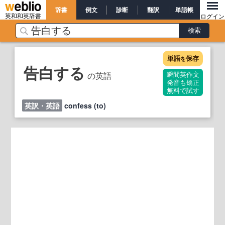
辞書
例文
診断
翻訳
単語帳
英和和英辞書
ログイン
単語
保存
を
告白する
の英語
瞬間英作文
発音も矯正
無料で試す
英訳・英語
confess (to)