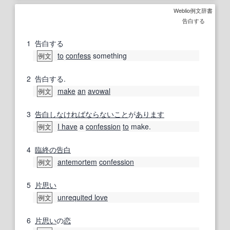
Weblio例文辞書
告白する
1
告白する
to
confess
something
例文
2
告白する.
make
an
avowal
例文
3
告白
しなければならないこと
が
あります
I have
a
confession
to
make.
例文
4
臨終の
告白
antemortem
confession
例文
5
片思い
unrequited love
例文
6
片思い
の
恋