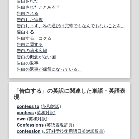
告白された
告白されたことある？
告白される
告白した宗教
告白します、私の通訳は完璧でもなんでもないことを。
告白する
告白する、コクる
告白に関する
告白の噴水広場
告白の概念がない国
告白の返事
告白の返事が保留になっている。
「告白する」の英訳に関連した単語・英語表
現
confess to
(英和対訳)
confess
(英和対訳)
own
(英和対訳)
Confessions
(英語表現辞典)
confession
(JST科学技術用語日英対訳辞書)