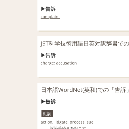
告訴
complaint
JST科学技術用語日英対訳辞書で
告訴
charge
;
accusation
日本語WordNet(英和)での「告
告訴
動詞
action
,
litigate
,
process
,
sue
訴訟手続き
を
起こす