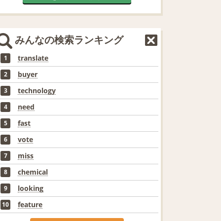
みんなの検索ランキング
translate
1
buyer
2
technology
3
need
4
fast
5
vote
6
miss
7
chemical
8
looking
9
feature
10