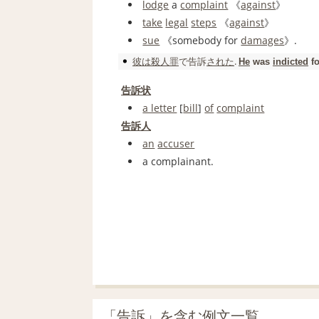
lodge
a
complaint
《
against
》
take
legal
steps
《
against
》
sue
《somebody for
damages
》.
彼は
殺人罪
で
告訴
された
.
He
was
indicted
f
告訴状
a letter
[
bill
]
of
complaint
告訴人
an
accuser
a complainant.
「告訴」を含む例文一覧