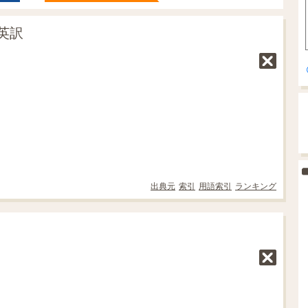
英訳
出典元
索引
用語索引
ランキング