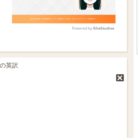
Powered by 
GliaStudios
M
u
t
」の英訳
e