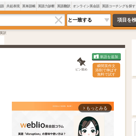
類語
共起表現
英単語帳
英語力診断
英語翻訳
オンライン英会話
英語コーチングを探す
英訳
単語を追加
瞬間英作文
ピン留め
添削で伸ばす
無料で試す
もっとみる
arrow_forward_ios