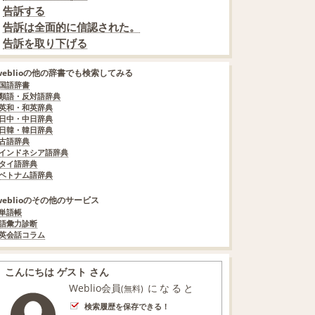
告訴する
告訴は全面的に信認された。
告訴を取り下げる
weblioの他の辞書でも検索してみる
国語辞書
類語・反対語辞典
英和・和英辞典
日中・中日辞典
日韓・韓日辞典
古語辞典
インドネシア語辞典
タイ語辞典
ベトナム語辞典
weblioのその他のサービス
単語帳
語彙力診断
英会話コラム
こんにちは ゲスト さん
Weblio会員
になると
(無料)
検索履歴を保存できる！