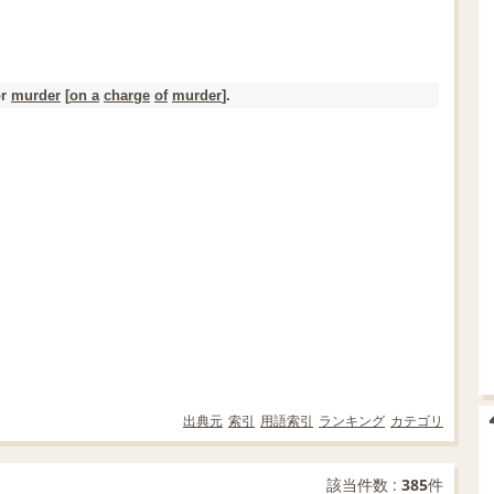
or
murder
[
on a
charge
of
murder
].
出典元
索引
用語索引
ランキング
カテゴリ
該当件数 :
385
件