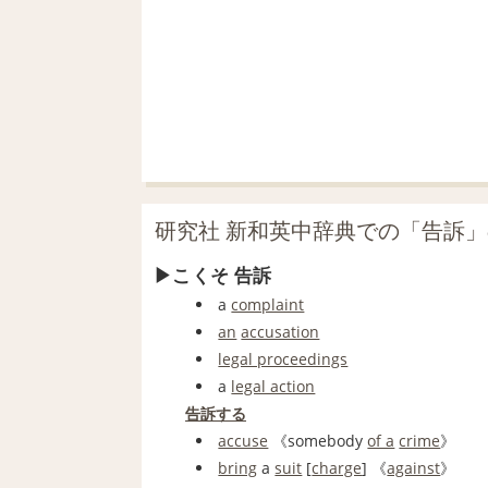
研究社 新和英中辞典での「告訴
こくそ 告訴
a
complaint
an
accusation
legal proceedings
a
legal action
告訴する
accuse
《somebody
of a
crime
》
bring
a
suit
[
charge
] 《
against
》