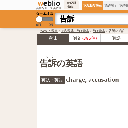
506万語
英和和英辞典
英語例文
英語
収録！
英和辞典・和英辞典
Weblio 辞書
>
英和辞典・和英辞典
>
和英辞典
>
告訴の英語・
意味
例文
(385件)
類語
こくそ
告訴の英語
charge; accusation
英訳・英語