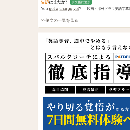
告訴
はまだか?
例文帳に追加
You
got a
charge
yet
?
- 映画・海外ドラマ英語字幕
>>例文の一覧を見る