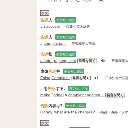
例文
告訴
人
例文帳に追加
an
accuser
- 斎藤和英大辞典
告訴
人
例文帳に追加
a
complainant
- 斎藤和英大辞典
告訴
状
例文帳に追加
a letter
of
complaint
発音を聞く
- 斎藤和英
虚偽
告訴
等
例文帳に追加
False
Complaint
発音を聞く
- 日本法令外
…を
告訴
する.
例文帳に追加
make
[
lodge
] a
complaint
against
…
発音を聞く
告訴
内容は?
例文帳に追加
Goody. what are the
charges
?
- 映画・海外ドラ
例文