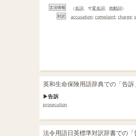
文法情報
（
名詞
、サ
変名
詞
、
他動詞
）
対訳
accusation
;
complaint
;
charge
;
英和生命保険用語辞典での「告訴
告訴
prosecution
法令用語日英標準対訳辞書での「