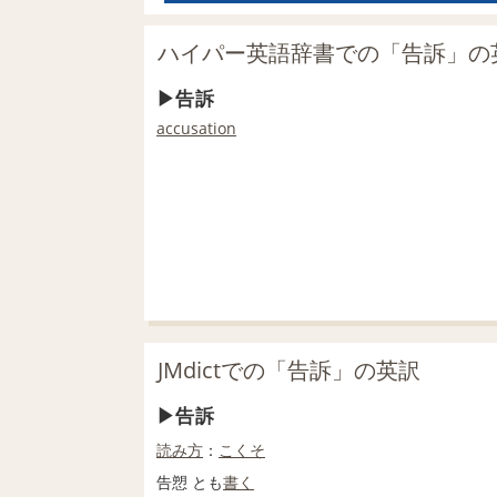
ハイパー英語辞書での「告訴」の
告訴
accusation
JMdictでの「告訴」の英訳
告訴
読み方
：
こくそ
告愬 とも
書く