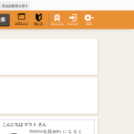
英会話教室を探す
小窓モード
プレミアム
ログイン
設定
使い方
こんにちは ゲスト さん
Weblio会員
になると
(無料)