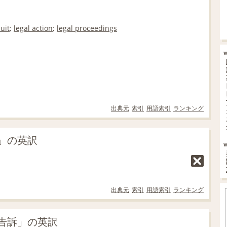
suit
;
legal action
;
legal proceedings
出典元
索引
用語索引
ランキング
」の英訳
出典元
索引
用語索引
ランキング
告訴」の英訳