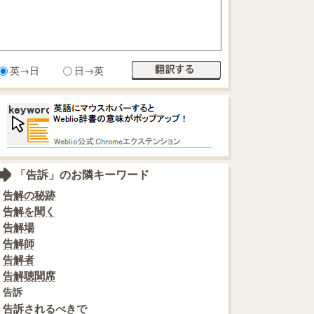
英→日
日→英
「告訴」のお隣キーワード
告解の秘跡
告解を聞く
告解場
告解師
告解者
告解聴聞席
告訴
告訴されるべきで