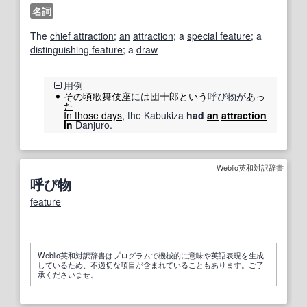
名詞
The
chief attraction
;
an
attraction
; a
special feature
; a
distinguishing feature
; a
draw
用例
その頃
歌舞伎座
には
団
十
郎
という
呼び物が
あっ
た
In those days
, the Kabukiza
had
an
attraction
in
Danjuro.
Weblio英和対訳辞書
呼び物
feature
Weblio英和対訳辞書はプログラムで機械的に意味や英語表現を生成
しているため、不適切な項目が含まれていることもあります。ご了
承くださいませ。