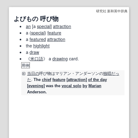
研究社 新和英中辞典
よびもの 呼び物
an
[a
special
]
attraction
a (
special
)
feature
a
featured
attraction
the
highlight
a
draw
《
米
口語
》 a
drawing
card.
用例
当日の
呼び物
はマリアン・アンダーソンの
独唱
だっ
た
.
The
chief
feature
[
attraction
]
of the day
[
evening
] was the
vocal solo
by
Marian
Anderson.