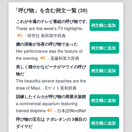
「呼び物」を含む例文一覧 (39)
これが今週のテレビ番組の
呼び物
です.
例文帳に追加
These are this week's TV highlights.
- 研究社 新和英中辞典
嬢の演奏が当夜の
呼び物
であった
例文帳に追加
Her performance was the feature of
the evening.
- 斎藤和英大辞典
美しく穏やかなビーチがマウイの
呼び
例文帳に追加
物
だ
The beautiful serene beaches are the
draw of Maui.
- Eゲイト英和辞典
訓練したイルカが
呼び物
の商業水族館
例文帳に追加
a commercial aquarium featuring
trained dolphins
- 日本語WordNet
呼び物
の宝石は ナポレオンの 3個目の
例文帳に追加
ダイヤだ