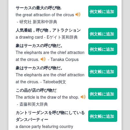
サーカスの最大の
呼び物
.
例文帳に追加
the great attraction of the circus
- 研究社 新英和中辞典
人気番組，
呼び物
，アトラクション
例文帳に追加
a drawing card
- Eゲイト英和辞典
象はサーカスの
呼び物
だ。
例文帳に追加
The elephants are the chief attraction
at the circus.
- Tanaka Corpus
象はサーカスの
呼び物
だ。
例文帳に追加
The elephants are the chief attraction
at the circus.
- Tatoeba例文
この品が店の
呼び物
だ
例文帳に追加
The article is the draw of the shop.
- 斎藤和英大辞典
カントリーダンスを
呼び物
にしている
例文帳に追加
ダンスパーティー
a dance party featuring country