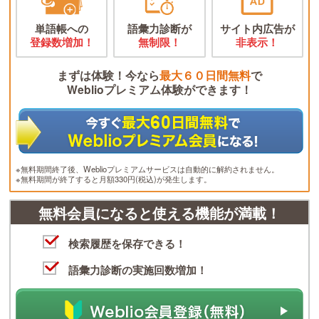
単語帳への
語彙力診断が
サイト内広告が
登録数増加！
無制限！
非表示！
まずは体験！今なら
最大６０日間無料
で
Weblioプレミアム体験ができます！
※無料期間終了後、Weblioプレミアムサービスは自動的に解約されません。
※無料期間が終了すると月額330円(税込)が発生します。
無料会員になると使える機能が満載！
検索履歴を保存できる！
語彙力診断の実施回数増加！