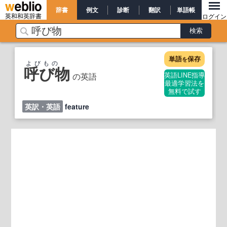
辞書
例文
診断
翻訳
単語帳
英和和英辞書
ログイン
単語
保存
を
よびもの
呼び物
の英語
英語LINE指導
最適学習法を
無料で試す
英訳・英語
feature