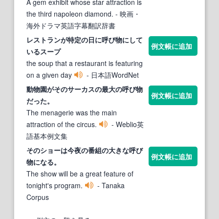
A gem exhibit whose star attraction is
the third napoleon diamond.
- 映画・
海外ドラマ英語字幕翻訳辞書
レストランが特定の日に
呼び物
にして
例文帳に追加
いるスープ
the soup that a restaurant is featuring
on a given day
- 日本語WordNet
動物園がそのサーカスの最大の
呼び物
例文帳に追加
だった。
The menagerie was the main
attraction of the circus.
- Weblio英
語基本例文集
そのショーは今夜の番組の大きな
呼び
例文帳に追加
物
になる。
The show will be a great feature of
tonight's program.
- Tanaka
Corpus