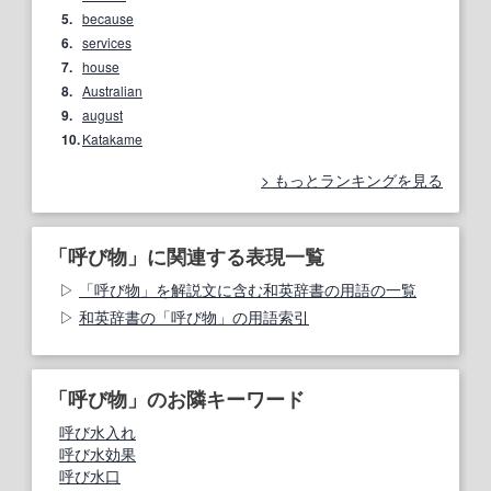
5.
because
6.
services
7.
house
8.
Australian
9.
august
10.
Katakame
もっとランキングを見る
「呼び物」に関連する表現一覧
「呼び物」を解説文に含む和英辞書の用語の一覧
和英辞書の「呼び物」の用語索引
「呼び物」のお隣キーワード
呼び水入れ
呼び水効果
呼び水口