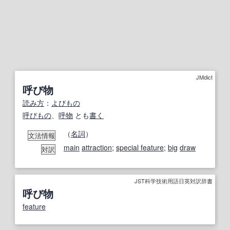
JMdict
呼び物
読み方
：
よびもの
呼びもの
、
呼物
とも
書く
（
名詞
）
文法情報
main
attraction
;
special feature
;
big
draw
対訳
JST科学技術用語日英対訳辞書
呼び物
feature