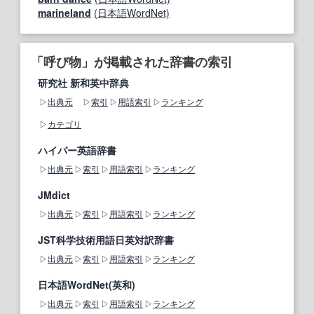
marineland
(日本語WordNet)
「呼び物」が掲載された辞書の索引
研究社 新和英中辞典
出典元
索引
用語索引
ランキング
カテゴリ
ハイパー英語辞書
出典元
索引
用語索引
ランキング
JMdict
出典元
索引
用語索引
ランキング
JST科学技術用語日英対訳辞書
出典元
索引
用語索引
ランキング
日本語WordNet(英和)
出典元
索引
用語索引
ランキング