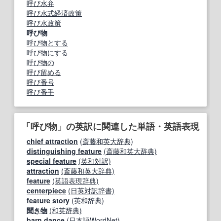
呼び水弁
呼び水式経済政策
呼び水政策
呼び物
呼び物とする
呼び物にする
呼び物の
呼び留める
呼び番号
呼び番手
「呼び物」の英訳に関連した単語・英語表現
chief attraction
(斎藤和英大辞典)
distinguishing feature
(斎藤和英大辞典)
special feature
(英和対訳)
attraction
(斎藤和英大辞典)
feature
(英語表現辞典)
centerpiece
(日英対訳辞書)
feature story
(英和辞典)
聞き物
(和英辞典)
barn dance
(日本語WordNet)