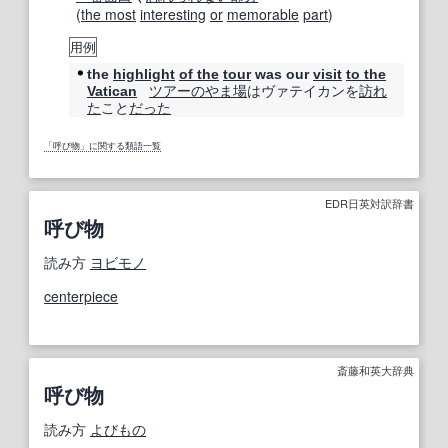
(
the most
interesting
or
memorable
part
)
用例
the
highlight
of the
tour
was our
visit
to the
ツアー
のやま
場
はヴァテイカンを
訪れ
Vatican
た
こと
だった
「呼び物」に関する類語一覧
EDR日英対訳辞書
呼び物
読み方
ヨビモノ
centerpiece
斎藤和英大辞典
呼び物
読み方
よびもの