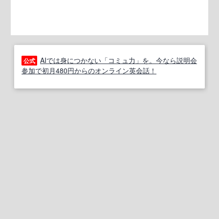
AIでは身につかない「コミュ力」を。今なら説明会
公式
参加で初月480円からのオンライン英会話！