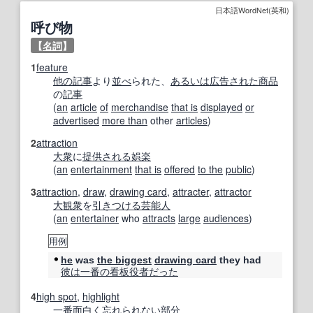
日本語WordNet(英和)
呼び物
【
名詞
】
1
feature
他の
記事
より
並べ
られた、
あるいは
広告された
商品
の
記事
(
an
article
of
merchandise
that is
displayed
or
advertised
more than
other
articles
)
2
attraction
大衆
に
提供される
娯楽
(
an
entertainment
that is
offered
to the
public
)
3
attraction
,
draw
,
drawing card
,
attracter
,
attractor
大観
衆
を
引きつける
芸能人
(
an
entertainer
who
attracts
large
audiences
)
用例
he
was
the biggest
drawing card
they had
彼は
一番の
看板役者
だった
4
high spot
,
highlight
一番
面白
く
忘れられない
部分