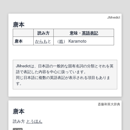
JMnedict
唐本
読み方
意味・
英語表記
唐本
からも
と
（
姓
） Karamoto
JMnedictは、日本語の一般的な固有名詞の分類とそれを英
語で表記した内容を中心に扱っています。
同じ日本語に複数の英語表記が表示される項目もありま
す。
斎藤和英大辞典
唐本
読み方
とうほん