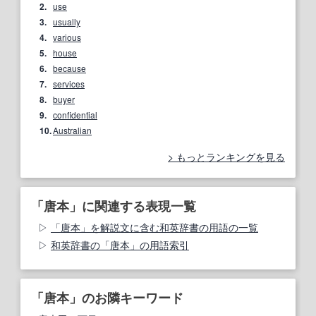
2.
use
3.
usually
4.
various
5.
house
6.
because
7.
services
8.
buyer
9.
confidential
10.
Australian
もっとランキングを見る
「唐本」に関連する表現一覧
「唐本」を解説文に含む和英辞書の用語の一覧
和英辞書の「唐本」の用語索引
「唐本」のお隣キーワード