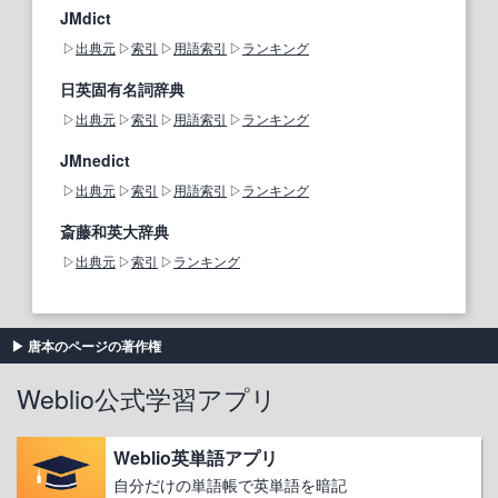
JMdict
出典元
索引
用語索引
ランキング
日英固有名詞辞典
出典元
索引
用語索引
ランキング
JMnedict
出典元
索引
用語索引
ランキング
斎藤和英大辞典
出典元
索引
ランキング
唐本のページの著作権
Weblio公式学習アプリ
Weblio英単語アプリ
自分だけの単語帳で英単語を暗記