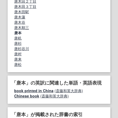
唐木田２丁目
唐木田３丁目
唐木田駅
唐木蓮
唐木谷
唐木順三
唐本
唐机
唐杉
唐杉谷川
唐村
唐来
唐松
「唐本」の英訳に関連した単語・英語表現
book printed in China
(斎藤和英大辞典)
Chinese book
(斎藤和英大辞典)
「唐本」が掲載された辞書の索引