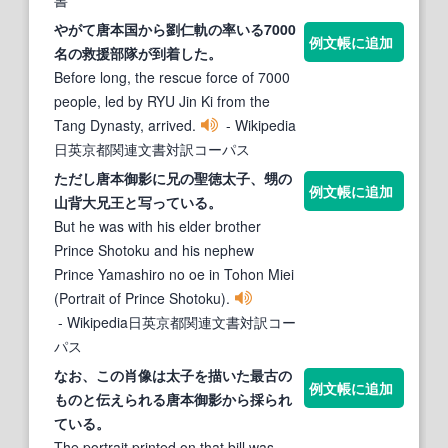
やがて
唐本
国から劉仁軌の率いる7000
例文帳に追加
名の救援部隊が到着した。
Before long, the rescue force of 7000
people, led by RYU Jin Ki from the
Tang Dynasty, arrived.
- Wikipedia
日英京都関連文書対訳コーパス
ただし
唐本
御影に兄の聖徳太子、甥の
例文帳に追加
山背大兄王と写っている。
But he was with his elder brother
Prince Shotoku and his nephew
Prince Yamashiro no oe in Tohon Miei
(Portrait of Prince Shotoku).
- Wikipedia日英京都関連文書対訳コー
パス
なお、この肖像は太子を描いた最古の
例文帳に追加
ものと伝えられる
唐本
御影から採られ
ている。
The portrait printed on that bill was