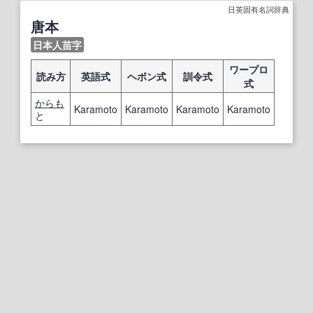
日英固有名詞辞典
唐本
日本人苗字
ワープロ
読み方
英語式
ヘボン式
訓令式
式
からも
Karamoto
Karamoto
Karamoto
Karamoto
と