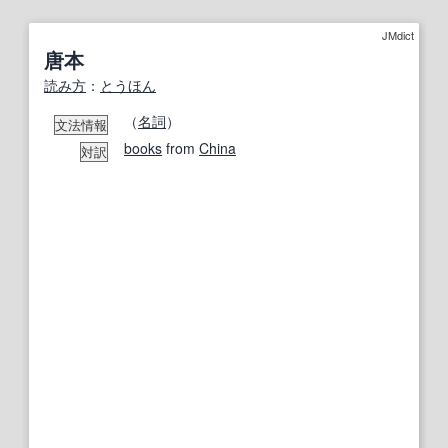
JMdict
唐本
読み方
：
とうほん
（
名詞
）
文法情報
books
from
China
対訳