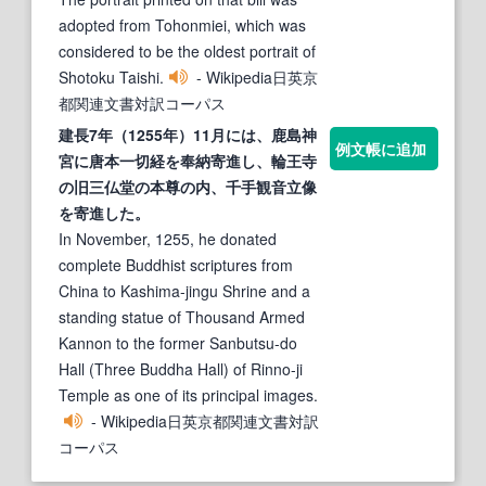
adopted from Tohonmiei, which was
considered to be the oldest portrait of
Shotoku Taishi.
- Wikipedia日英京
都関連文書対訳コーパス
建長7年（1255年）11月には、鹿島神
例文帳に追加
宮に
唐本
一切経を奉納寄進し、輪王寺
の旧三仏堂の本尊の内、千手観音立像
を寄進した。
In November, 1255, he donated
complete Buddhist scriptures from
China to Kashima-jingu Shrine and a
standing statue of Thousand Armed
Kannon to the former Sanbutsu-do
Hall (Three Buddha Hall) of Rinno-ji
Temple as one of its principal images.
- Wikipedia日英京都関連文書対訳
コーパス