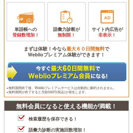
単語帳への
語彙力診断が
サイト内広告が
登録数増加！
無制限！
非表示！
まずは体験！今なら
最大６０日間無料
で
Weblioプレミアム体験ができます！
※無料期間終了後、Weblioプレミアムサービスは自動的に解約されません。
※無料期間が終了すると月額330円(税込)が発生します。
無料会員になると使える機能が満載！
検索履歴を保存できる！
語彙力診断の実施回数増加！