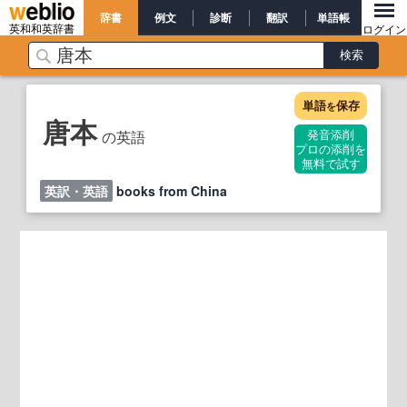
辞書
例文
診断
翻訳
単語帳
英和和英辞書
ログイン
単語
保存
を
唐本
の英語
発音添削
プロの添削を
無料で試す
英訳・英語
books from China