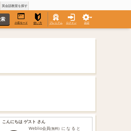
英会話教室を探す
小窓モード
プレミアム
ログイン
設定
使い方
こんにちは ゲスト さん
Weblio会員
になると
(無料)