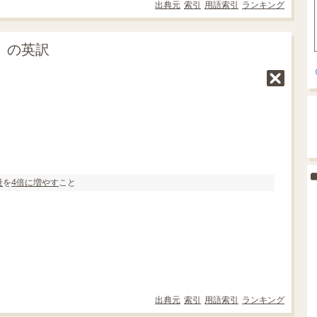
出典元
索引
用語索引
ランキング
倍」の英訳
量
を
4倍に
増やす
こと
出典元
索引
用語索引
ランキング