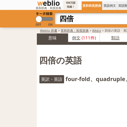
506万語
英和和英辞典
英語例文
英語
収録！
英和辞典・和英辞典
Weblio 辞書
>
英和辞典・和英辞典
>
JMdict
>
四倍の英語・英
意味
例文
(111件)
類語
四倍の英語
four-fold、quadruple
英訳・英語