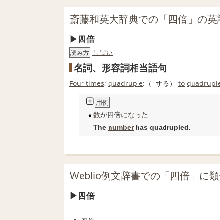
斎藤和英大辞典での「四倍」の英
四倍
しばい
読み方
名詞、形容詞相当語句
Four times
;
quadruple
:（=する）
to
quadrupl
用例
数
が四倍
になった
The
number
has quadrupled.
Weblio例文辞書での「四倍」に
四倍