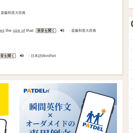
- 斎藤和英大辞典
mes
the
size of
that.
発音を聞く
- 斎藤和英大辞典
発音を聞く
- 日本語WordNet