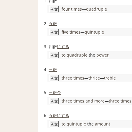
1
四倍
four times
―
quadruple
例文
2
五倍
five times
―
quintuple
例文
3
四倍
にする
to
quadruple
the
power
例文
4
三倍
three times
―
thrice
―
treble
例文
5
三倍
余
three times
and more
―
three times
例文
6
五倍
にする
to
quintuple
the
amount
例文