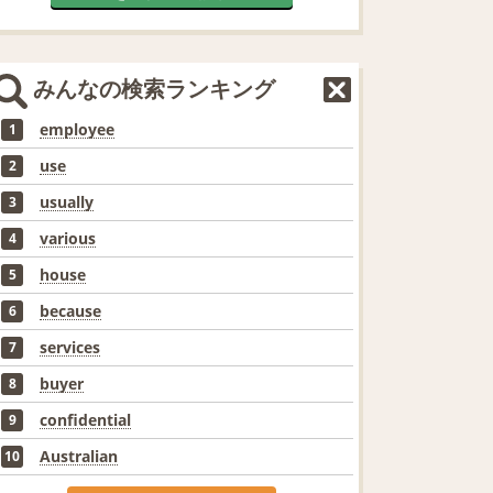
みんなの検索ランキング
employee
1
use
2
usually
3
various
4
house
5
because
6
services
7
buyer
8
confidential
9
Australian
10