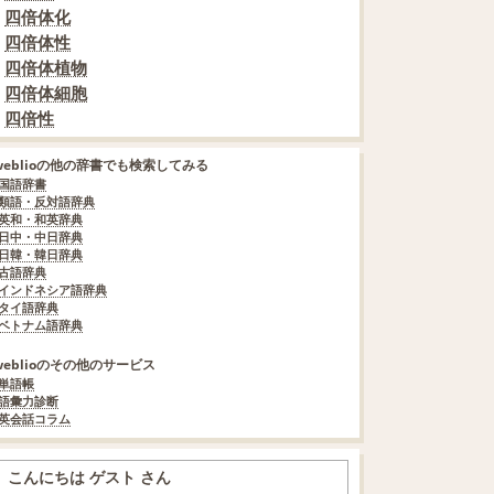
四倍体化
四倍体性
四倍体植物
四倍体細胞
四倍性
weblioの他の辞書でも検索してみる
国語辞書
類語・反対語辞典
英和・和英辞典
日中・中日辞典
日韓・韓日辞典
古語辞典
インドネシア語辞典
タイ語辞典
ベトナム語辞典
weblioのその他のサービス
単語帳
語彙力診断
英会話コラム
こんにちは ゲスト さん