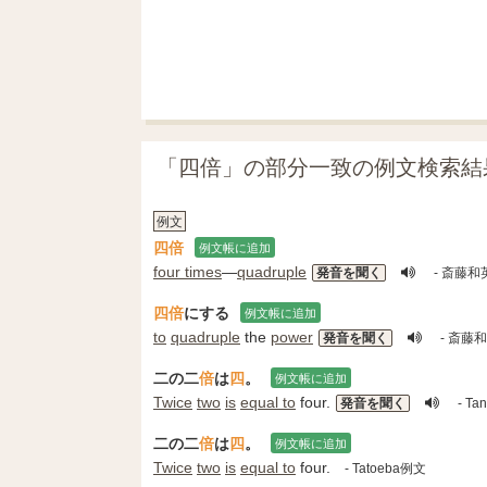
「四倍」の部分一致の例文検索結
例文
四倍
例文帳に追加
four times
―
quadruple
発音を聞く
- 斎藤
四倍
にする
例文帳に追加
to
quadruple
the
power
発音を聞く
- 斎藤
二の二
倍
は
四
。
例文帳に追加
Twice
two
is
equal to
four.
発音を聞く
- Ta
二の二
倍
は
四
。
例文帳に追加
Twice
two
is
equal to
four.
- Tatoeba例文