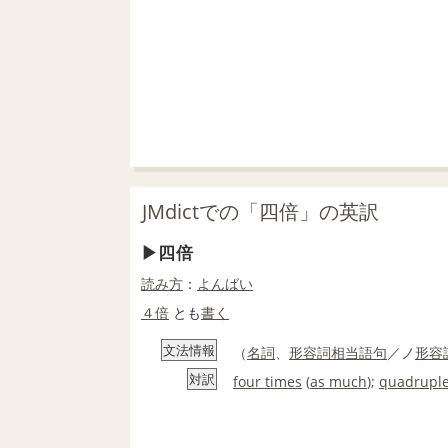
JMdictでの「四倍」の英訳
四倍
読み方
：
よんばい
４倍
とも
書く
文法情報
（
名詞
、
形容詞相当語句
／ノ
形容
対訳
four times
(
as much
);
quadrupl