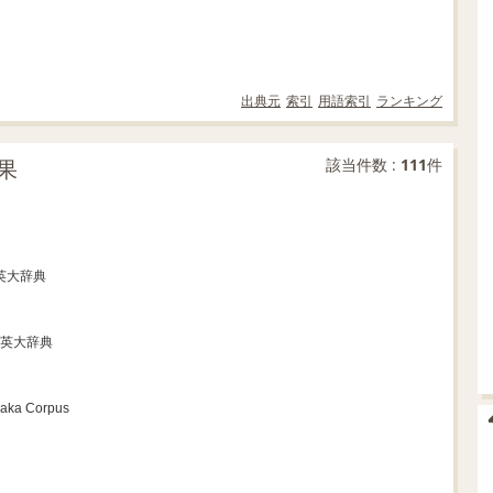
出典元
索引
用語索引
ランキング
果
該当件数 :
111
件
和英大辞典
和英大辞典
naka Corpus