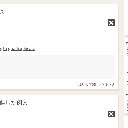
訳
e
;
to
quadruplicate
出典元
索引
ランキング
類似した例文