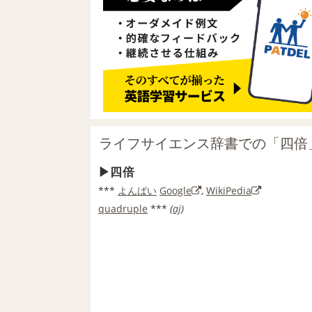
ライフサイエンス辞書での「四倍
四倍
***
よんばい
Google
,
WikiPedia
quadruple
***
(
aj
)