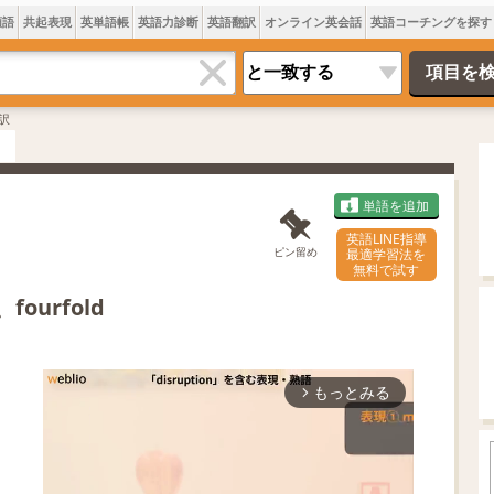
類語
共起表現
英単語帳
英語力診断
英語翻訳
オンライン英会話
英語コーチングを探す
訳
単語を追加
英語LINE指導
ピン留め
最適学習法を
無料で試す
、fourfold
もっとみる
arrow_forward_ios