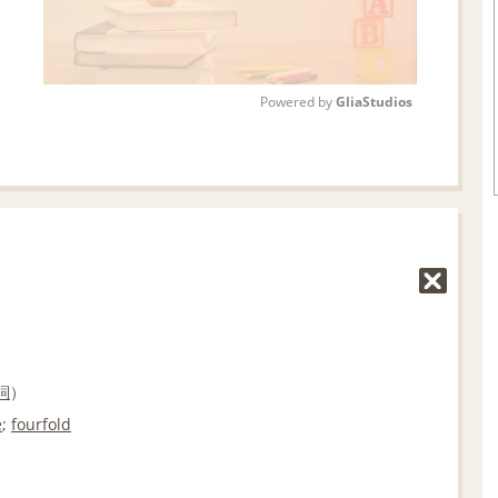
Powered by 
GliaStudios
M
u
t
e
詞
）
e
;
fourfold