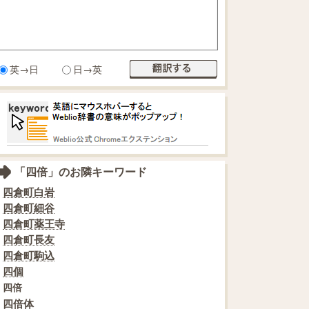
英→日
日→英
「四倍」のお隣キーワード
四倉町白岩
四倉町細谷
四倉町薬王寺
四倉町長友
四倉町駒込
四個
四倍
四倍体