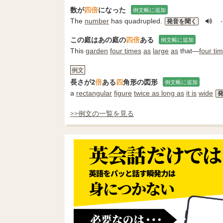
数が
四倍
になった
例文帳に追加
The
number
has quadrupled.
発音を聞く
この庭はあの庭の
四倍
ある
例文帳に追加
This
garden
four times
as
large
as
that―
four ti
例文
長さが2
倍
ある
四
角形の図形
例文帳に追加
a
rectangular
figure
twice as long as
it is
wide
>>例文の一覧を見る