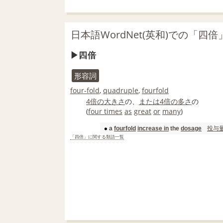
日本語WordNet(英和)での「四
四倍
形容詞
four-fold
,
quadruple
,
fourfold
4倍の
大きさ
の、
または
4倍の
多さ
の
(
four times
as
great
or
many
)
投与
a
fourfold
increase in
the
dosage
「四倍」に関する類語一覧