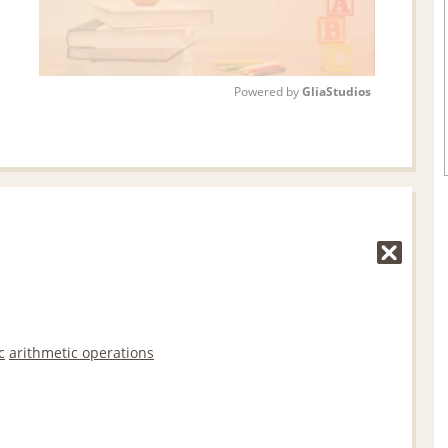
Powered by 
GliaStudios
M
u
t
e
c
arithmetic operations