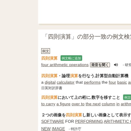
「四則演算」の部分一致の例文検
例文
四則演算
例文帳に追加
four arithmetic operations
発音を聞く
- 
四則演算
・論理
演算
を行なう,計算型自動計算機
a
digital
calculator
that
performs
the
four
basic
a
日英対訳辞書
四則演算
において上の桁に,数字を移すこと
例文
to carry
a figure
over to
the next
column
in
arith
２つの画像を
四則演算
し新しい画像として表示
SOFTWARE
FOR
PERFORMING
ARITHMETIC
NEW
IMAGE
- 特許庁