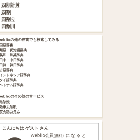
四則計算
四割
四割り
四割川
weblioの他の辞書でも検索してみる
国語辞書
類語・反対語辞典
英和・和英辞典
日中・中日辞典
日韓・韓日辞典
古語辞典
インドネシア語辞典
タイ語辞典
ベトナム語辞典
weblioのその他のサービス
単語帳
語彙力診断
英会話コラム
こんにちは ゲスト さん
Weblio会員
になると
(無料)