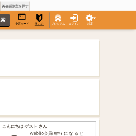
英会話教室を探す
小窓モード
プレミアム
ログイン
設定
使い方
こんにちは ゲスト さん
Weblio会員
になると
(無料)