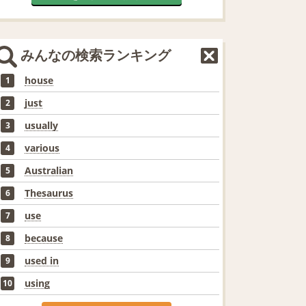
みんなの検索ランキング
house
1
just
2
usually
3
various
4
Australian
5
Thesaurus
6
use
7
because
8
used in
9
using
10