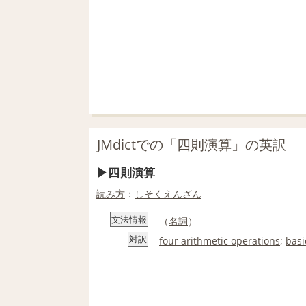
JMdictでの「四則演算」の英訳
四則演算
読み方
：
しそくえんざん
文法情報
（
名詞
）
対訳
four arithmetic operations
;
basi