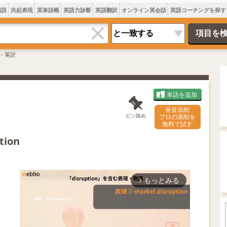
類語
共起表現
英単語帳
英語力診断
英語翻訳
オンライン英会話
英語コーチングを探す
・英訳
単語を追加
発音添削
ピン留め
プロの添削を
無料で試す
tion
もっとみる
arrow_forward_ios