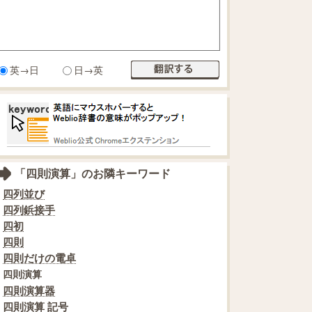
英→日
日→英
「四則演算」のお隣キーワード
四列並び
四列鋲接手
四初
四則
四則だけの電卓
四則演算
四則演算器
四則演算 記号