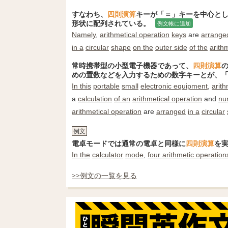
すなわち、
四則演算
キーが「＝」キーを中心と
形状に配列されている。
例文帳に追加
Namely
,
arithmetical operation
keys
are
arrange
in a
circular
shape
on the
outer side
of the
arith
常時携帯型の小型電子機器であって、
四則演算
めの置数などを入力するための数字キーとが、
In this
portable
small
electronic equipment
,
arith
a
calculation
of an
arithmetical operation
and
nu
arithmetical operation
are
arranged
in a
circular
例文
電卓モードでは通常の電卓と同様に
四則演算
を
In the
calculator
mode
,
four arithmetic operation
>>例文の一覧を見る