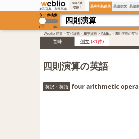
506万語
英和和英辞典
英語例文
英語
収録！
英和辞典・和英辞典
Weblio 辞書
>
英和辞典・和英辞典
>
JMdict
>
四則演算の英語
意味
例文
(31件)
四則演算の英語
four arithmetic opera
英訳・英語