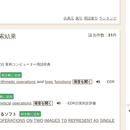
出典元
索引
用語索引
ランキング
索結果
該当件数 :
31
件
研究社 英和コンピューター用語辞典
例文帳に追加
rithmetic operations
and
logic
functions
発音を聞く
- EDR
帳に追加
metical
operations
発音を聞く
- EDR日英対訳辞書
するソフト
例文帳に追加
 OPERATIONS
ON
TWO
IMAGES
TO
REPRESENT
AS
SINGLE