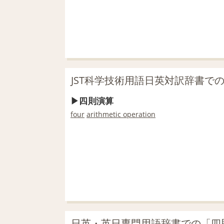
JST科学技術用語日英対訳辞書で
四則演算
four
arithmetic operation
日英・英日専門用語辞書での「四