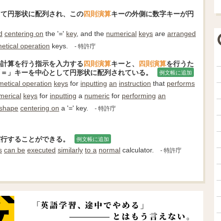
して円形状に配列され、この
四則演算
キーの外側に数字キーが円
d
centering on
the '='
key
, and the
numerical
keys
are
arranged
metical operation
keys.
- 特許庁
の計算を行う指示を入力する
四則演算
キーと、
四則演算
を行うた
「＝」キーを中心として円形状に配列されている。
例文帳に追加
metical operation
keys
for
inputting
an
instruction
that
performs
merical
keys
for
inputting
a
numeric
for
performing
an
shape
centering on
a '=' key.
- 特許庁
実行することができる。
例文帳に追加
s
can be
executed
similarly
to a
normal
calculator.
- 特許庁