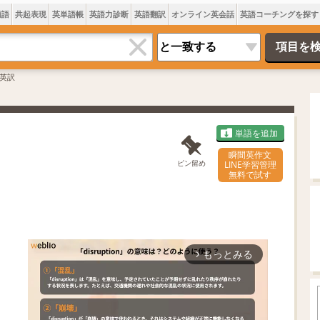
類語
共起表現
英単語帳
英語力診断
英語翻訳
オンライン英会話
英語コーチングを探す
英訳
単語を追加
瞬間英作文
ピン留め
LINE学習管理
無料で試す
もっとみる
arrow_forward_ios