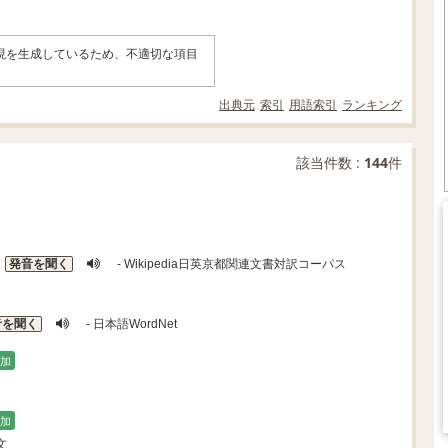
表現を生成しているため、不適切な項目
。
出典元
索引
用語索引
ランキング
該当件数 :
144
件
発音を聞く
- Wikipedia日英京都関連文書対訳コーパス
音を聞く
- 日本語WordNet
加
加
文