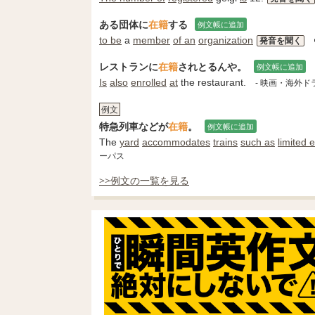
ある団体に
在籍
する
例文帳に追加
to be
a
member
of an
organization
発音を聞く
レストランに
在籍
されとるんや。
例文帳に追加
Is
also
enrolled
at
the restaurant.
- 映画・海外
例文
特急列車などが
在籍
。
例文帳に追加
The
yard
accommodates
trains
such as
limited 
ーパス
>>例文の一覧を見る