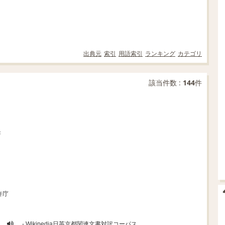
出典元
索引
用語索引
ランキング
カテゴリ
該当件数 :
144
件
書
許庁
- Wikipedia日英京都関連文書対訳コーパス