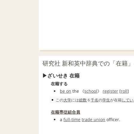
研究社 新和英中辞典での「在籍
ざいせき 在籍
在籍する
be on
the 《
school
》
register
[
roll
]
この
大学
には
総数
6
千
名
の
学生
が
在籍
してい
在籍専従組合員
a
full‐time
trade union
officer.