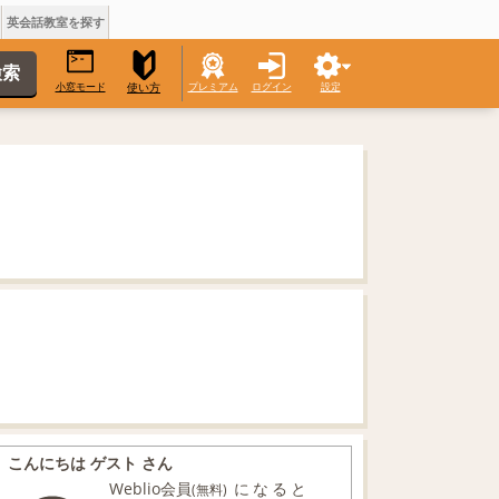
英会話教室を探す
小窓モード
プレミアム
ログイン
設定
使い方
こんにちは ゲスト さん
Weblio会員
になると
(無料)