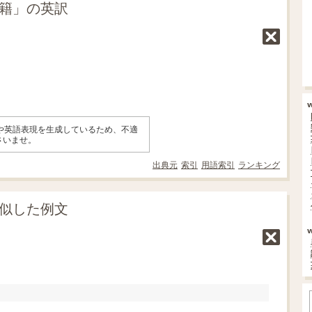
在籍」の英訳
味や英語表現を生成しているため、不適
さいませ。
出典元
索引
用語索引
ランキング
類似した例文