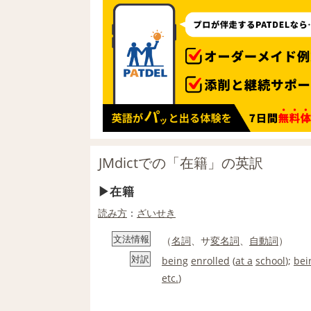
JMdictでの「在籍」の英訳
在籍
読み方
：
ざいせき
文法情報
（
名詞
、サ
変名
詞
、
自動詞
）
対訳
being
enrolled
(
at a
school
);
bei
etc.
)