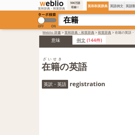
506万語
英和和英辞典
英語例文
英語
収録！
英和辞典・和英辞典
Weblio 辞書
>
英和辞典・和英辞典
>
和英辞典
>
在籍の英語・
意味
例文
(144件)
ざいせき
在籍の英語
registration
英訳・英語