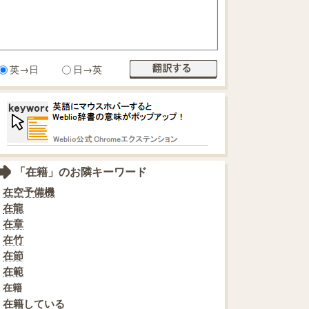
英→日
日→英
「在籍」のお隣キーワード
在空予備機
在龍
在章
在竹
在節
在範
在籍
在籍している