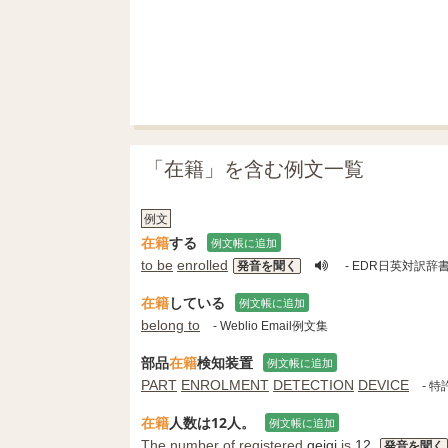
「在籍」を含む例文一覧
例文
在籍
する
例文帳に追加
to be
enrolled
発音を聞く
- EDR日英対訳辞
在籍
している
例文帳に追加
belong to
- Weblio Email例文集
部品
在籍
検知装置
例文帳に追加
PART
ENROLMENT
DETECTION
DEVICE
- 特
在籍
人数は12人。
例文帳に追加
The number of
registered
geigi
is
12.
発音を聞く