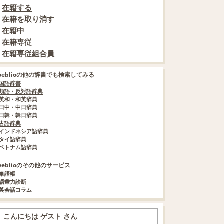
在籍する
在籍を取り消す
在籍中
在籍専従
在籍専従組合員
weblioの他の辞書でも検索してみる
国語辞書
類語・反対語辞典
英和・和英辞典
日中・中日辞典
日韓・韓日辞典
古語辞典
インドネシア語辞典
タイ語辞典
ベトナム語辞典
weblioのその他のサービス
単語帳
語彙力診断
英会話コラム
こんにちは ゲスト さん