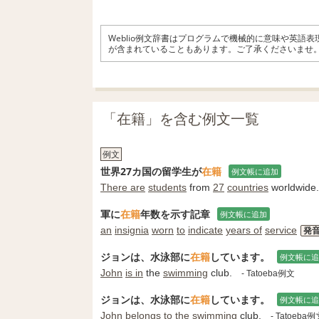
Weblio例文辞書はプログラムで機械的に意味や英語
が含まれていることもあります。ご了承くださいませ
「在籍」を含む例文一覧
例文
世界27カ国の留学生が
在籍
例文帳に追加
There are
students
from
27
countries
worldwide.
軍に
在籍
年数を示す記章
例文帳に追加
an
insignia
worn
to
indicate
years of
service
発
ジョンは、水泳部に
在籍
しています。
例文帳に追
John
is in
the
swimming
club.
- Tatoeba例文
ジョンは、水泳部に
在籍
しています。
例文帳に追
John
belongs
to the
swimming
club.
- Tatoeba例