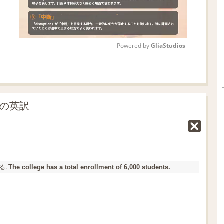
Powered by 
GliaStudios
M
u
t
」の英訳
e
る
.
The
college
has a
total
enrollment
of
6,000 students.