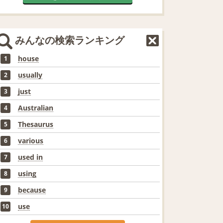
みんなの検索ランキング
house
1
usually
2
just
3
Australian
4
Thesaurus
5
various
6
used in
7
using
8
because
9
use
10