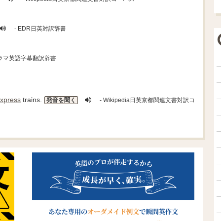
- EDR日英対訳辞書
ドラマ英語字幕翻訳辞書
express
trains.
発音を聞く
- Wikipedia日英京都関連文書対訳コ