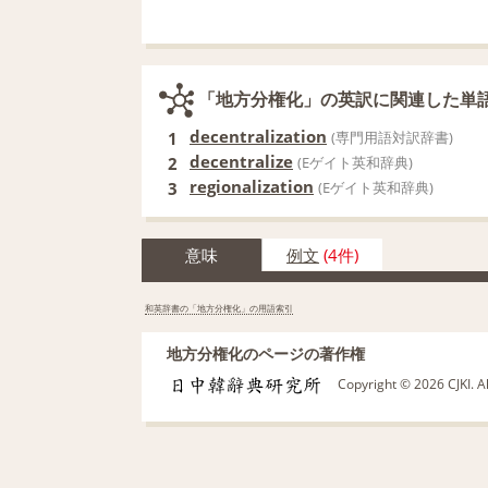
「地方分権化」の英訳に関連した単
decentralization
1
(専門用語対訳辞書)
decentralize
2
(Eゲイト英和辞典)
regionalization
3
(Eゲイト英和辞典)
意味
例文
(4件)
和英辞書の「地方分権化」の用語索引
地方分権化のページの著作権
Copyright © 2026 CJKI. A