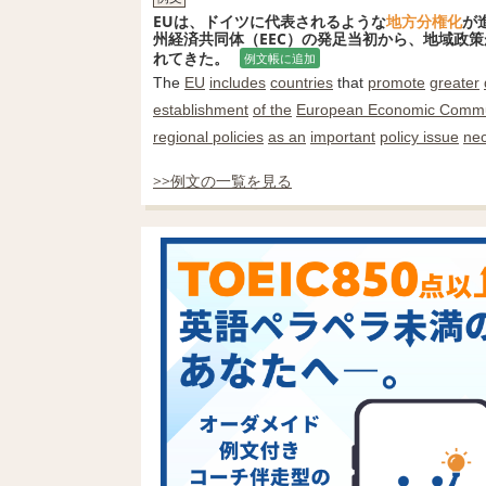
EUは、ドイツに代表されるような
地方分権化
が
州経済共同体（EEC）の発足当初から、地域政
れてきた。
例文帳に追加
The
EU
includes
countries
that
promote
greater
establishment
of the
European Economic Commu
regional policies
as an
important
policy issue
ne
>>例文の一覧を見る