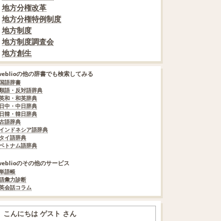
地方分権改革
地方分権特例制度
地方制度
地方制度調査会
地方創生
weblioの他の辞書でも検索してみる
国語辞書
類語・反対語辞典
英和・和英辞典
日中・中日辞典
日韓・韓日辞典
古語辞典
インドネシア語辞典
タイ語辞典
ベトナム語辞典
weblioのその他のサービス
単語帳
語彙力診断
英会話コラム
こんにちは ゲスト さん