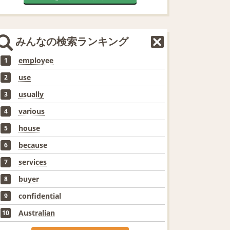
みんなの検索ランキング
employee
1
use
2
usually
3
various
4
house
5
because
6
services
7
buyer
8
confidential
9
Australian
10