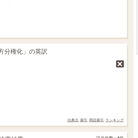
方分権化」の英訳
出典元
索引
用語索引
ランキング
該当件数 :
4
件