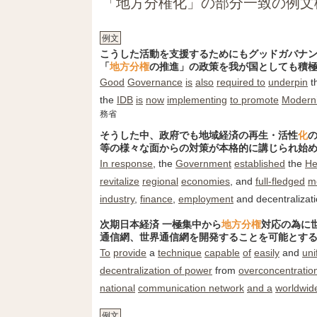
「地方分権化」の部分一致の例文
例文
こうした活動を支援するためにもグッドガバナ
「
地方
分権
の推進」の政策を我が国としても積
Good
Governance
is
also
required to
underpin
th
the
IDB
is
now
implementing
to promote
Moderni
務省
そうした中、政府でも地域経済の再生・活性
化
等の様々な面からの対策が本格的に講じられ始
In response
, the
Government
established
the
He
revitalize
regional
economies
, and
full-fledged
m
industry
,
finance
,
employment
and decentralizati
次期日本経済 一極集中から
地方
分権
対応の為に
通信網、世界通信網を開発することを可能とす
To
provide
a
technique
capable
of
easily
and
uni
decentralization of power
from
overconcentratio
national
communication network
and a
worldwid
例文