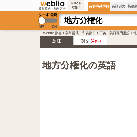
506万語
英和和英辞典
英語例文
英語
収録！
英和辞典・和英辞典
Weblio 辞書
>
英和辞典・和英辞典
>
日英・英日専門用語
>
地
意味
例文
(4件)
地方分権化の英語