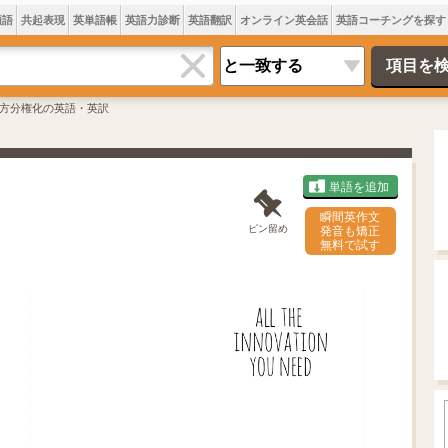
類語
共起表現
英単語帳
英語力診断
英語翻訳
オンライン英会話
英語コーチングを探す
方分権化の英語・英訳
単語を追加
瞬間英作文
ピン留め
発音も矯正
無料で試す