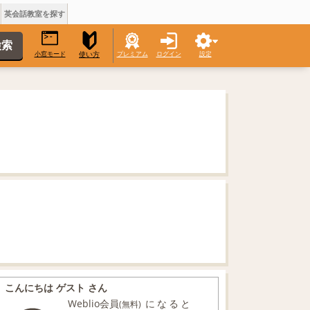
英会話教室を探す
小窓モード
プレミアム
ログイン
設定
使い方
こんにちは ゲスト さん
Weblio会員
になると
(無料)