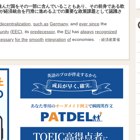
進んだ国をその一部に含んでいることもあり、その前身である欧
策が経済統合を円滑に進める上での重要な政策課題として認識さ
decentralization
,
such as
Germany
, and
ever since
the
nity
(
EEC
), its
predecessor
, the
EU
has
always
recognized
cessary
for the
smooth
integration
of
economies.
- 経済産業省