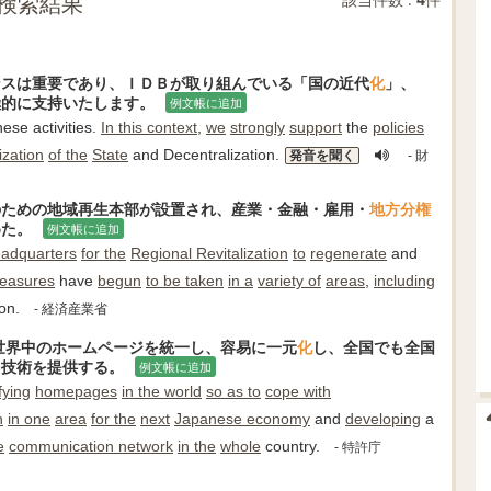
検索結果
ンスは重要であり、ＩＤＢが取り組んでいる「国の近代
化
」、
極的に支持いたします。
例文帳に追加
ese activities.
In this context
,
we
strongly
support
the
policies
zation
of the
State
and Decentralization.
発音を聞く
- 財
のための地域再生本部が設置され、産業・金融・雇用・
地方
分権
めた。
例文帳に追加
adquarters
for the
Regional Revitalization
to
regenerate
and
easures
have
begun
to be taken
in a
variety of
areas
,
including
on.
- 経済産業省
世界中のホームページを統一し、容易に一元
化
し、全国でも全国
る技術を提供する。
例文帳に追加
fying
homepages
in the world
so as to
cope with
n
in one
area
for the
next
Japanese economy
and
developing
a
e
communication network
in the
whole
country.
- 特許庁