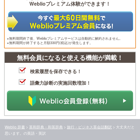
Weblioプレミアム体験ができます！
※無料期間終了後、Weblioプレミアムサービスは自動的に解約されません。
※無料期間が終了すると月額330円(税込)が発生します。
無料会員になると使える機能が満載！
検索履歴を保存できる！
語彙力診断の実施回数増加！
Weblio 辞書
>
英和辞典・和英辞典
>
旅行・ビジネス英会話翻訳
>
大丈夫だと
思います。
の英語・英訳