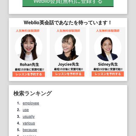
Weblio会員
(無料)
に登録する
Weblio英会話であなたを待っています！
検索ランキング
1.
employee
2.
use
3.
usually
4.
various
5.
because