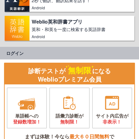
2秒で翻訳、翻訳結果を話す！
Android
Weblio英和辞書アプリ
英和・和英を一度に検索する英語辞書
Android
ログイン
無制限
診断テストが
になる
Weblioプレミアム会員
単語帳への
語彙力診断が
サイト内広告が
登録数増加！
無制限！
非表示！
まずは体験！今なら
最大６０日間無料
で