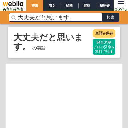
辞書
例文
診断
翻訳
単語帳
英和和英辞書
ログイン
単語
保存
大丈夫だと思いま
を
す。
発音添削
の英語
プロの添削を
無料で試す