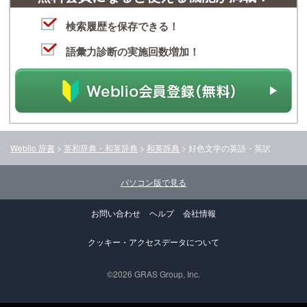
検索履歴を保存できる！
語彙力診断の実施回数増加！
Weblio 辞書
>
英和辞典・和英辞典
>
和英辞典
>
好色文学
の英語・英訳
パソコン版で見る
お問い合わせ
ヘルプ
会社情報
クッキー・アクセスデータについて
©2026 GRAS Group, Inc.