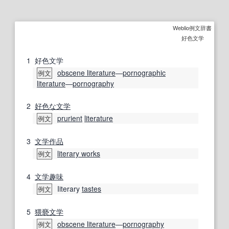
Weblio例文辞書
好色文学
1
好色文学
obscene literature
―
pornographic
例文
literature
―
pornography
2
好色な
文学
prurient
literature
例文
3
文学作品
literary works
例文
4
文学趣味
Iiterary
tastes
例文
5
猥褻
文学
obscene literature
―
pornography
例文