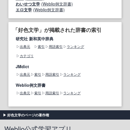
わいせつ文学
(Weblio例文辞書)
エロ文学
(Weblio例文辞書)
「好色文学」が掲載された辞書の索引
研究社 新和英中辞典
出典元
索引
用語索引
ランキング
カテゴリ
JMdict
出典元
索引
用語索引
ランキング
Weblio例文辞書
出典元
索引
用語索引
ランキング
好色文学のページの著作権
Weblio公式学習アプリ