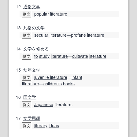
12
通俗文学
popular literature
例文
13
凡俗
の
文学
secular
literature
―
profane literature
例文
14
文学
を
修める
to
study
literature
―
cultivate
literature
例文
15
幼年
文学
juvenile literature
―
infant
例文
literature
―
children's
books
16
国文学
Japanese
literature.
例文
17
文学
思想
literary
ideas
例文