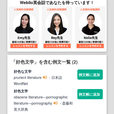
Weblio英会話であなたを待っています！
「好色文学」を含む例文一覧 (2)
好色
な
文学
例文帳に追加
prurient literature
- 日本語
WordNet
好色文学
例文帳に追加
obscene literature―pornographic
literature―pornography
- 斎藤和
英大辞典