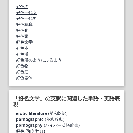
好色の
好色一代女
好色一代男
好色写真
好色化
好色家
好色文学
好色本
好色漢
好色漢のようにふるまう
好色物
好色症
好色素体
「好色文学」の英訳に関連した単語・英語表
現
erotic literature
(英和対訳)
pornographic
(英和辞典)
pornography
(ハイパー英語辞書)
好色
(和英辞典)