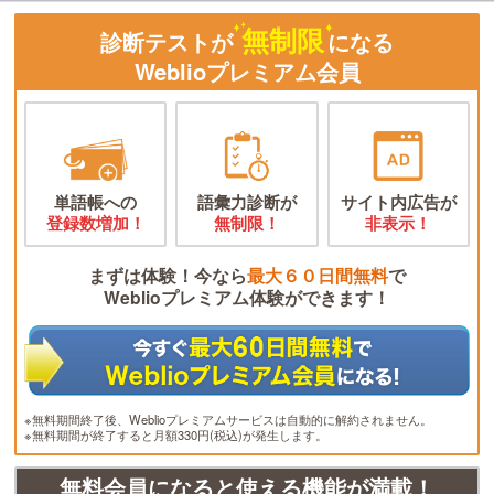
無制限
診断テストが
になる
Weblioプレミアム会員
単語帳への
語彙力診断が
サイト内広告が
登録数増加！
無制限！
非表示！
まずは体験！今なら
最大６０日間無料
で
Weblioプレミアム体験ができます！
※無料期間終了後、Weblioプレミアムサービスは自動的に解約されません。
※無料期間が終了すると月額330円(税込)が発生します。
無料会員になると使える機能が満載！