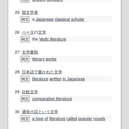
25
国文学者
a
Japanese
classical scholar
例文
26
ベーダ
の
文学
the
Vedic literature
例文
27
文学
書類
literary works
例文
28
日本語で
書かれた
文学
literature
written
in Japanese
例文
29
比較文学
comparative literature
例文
30
通俗小説
という
文学
a type
of
literature
called
popular
novels
例文