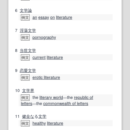
6
文学論
an
essay
on
literature
例文
7
淫蕩
文学
pornography
例文
8
当世
文学
current
literature
例文
9
恋愛
文学
erotic literature
例文
10
文学界
the
literary world
―the
republic of
例文
letters
―the
commonwealth of letters
11
健全な
る
文学
healthy
literature
例文