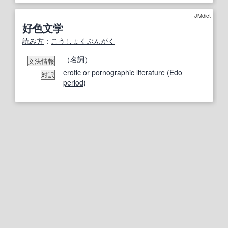
JMdict
好色文学
読み方
：
こうしょく
ぶんがく
（
名詞
）
文法情報
erotic
or
pornographic
literature
(
Edo
対訳
period
)