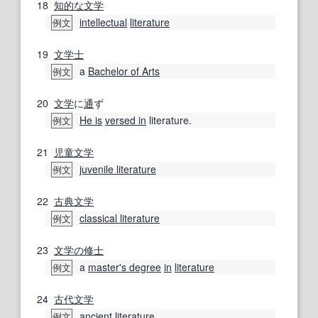
18
知的な
文学
intellectual
literature
例文
19
文学士
a
Bachelor of Arts
例文
20
文学
に
通
ず
He is
versed in
literature.
例文
21
児童文学
juvenile literature
例文
22
古典文学
classical literature
例文
23
文学の
修士
a
master's degree
in
literature
例文
24
古代文学
ancient
literature
例文