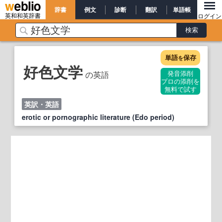
辞書
例文
診断
翻訳
単語帳
英和和英辞書
ログイン
単語
保存
を
好色文学
の英語
発音添削
プロの添削を
無料で試す
英訳・英語
erotic or pornographic literature (Edo period)