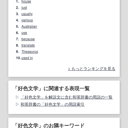
1.
house
2.
just
3.
usually
4.
various
5.
Australian
6.
use
7.
because
8.
translate
9.
Thesaurus
10.
used in
もっとランキングを見る
「好色文学」に関連する表現一覧
「好色文学」を解説文に含む和英辞書の用語の一覧
和英辞書の「好色文学」の用語索引
「好色文学」のお隣キーワード