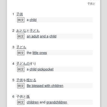
子供と
1
子供
a
child
例文
2
おとな
と
子ども
an adult
and a
child
例文
3
子ども
the
little ones
例文
4
子どもの
すり
a
child
pickpocket
例文
5
子供
を
授かる
Be blessed with children
例文
6
子供と
孫
children
and
grandchildren
例文