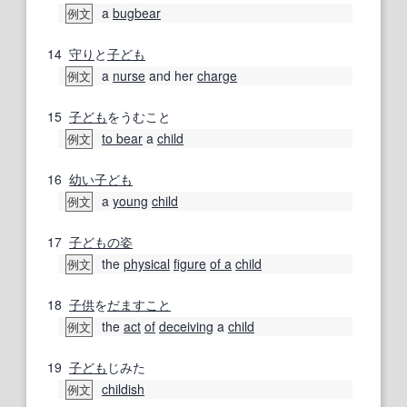
a
bugbear
例文
14
守り
と
子ども
a
nurse
and her
charge
例文
15
子ども
をうむこと
to bear
a
child
例文
16
幼い子ども
a
young
child
例文
17
子どもの
姿
the
physical
figure
of a
child
例文
18
子供
を
だますこと
the
act
of
deceiving
a
child
例文
19
子ども
じみた
childish
例文