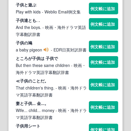
子供と
遊ぶ
例文帳に追加
Play with kids
- Weblio Email例文集
子供
達とも. .
例文帳に追加
And the boys.
- 映画・海外ドラマ英語
字幕翻訳辞書
子供
の鳩
例文帳に追加
a baby pigeon
- EDR日英対訳辞書
ところが
子供
は
子供
で
例文帳に追加
But then these same children
- 映画・
海外ドラマ英語字幕翻訳辞書
≪
子供
のことだ。
例文帳に追加
That children's thing.
- 映画・海外ドラ
マ英語字幕翻訳辞書
妻と
子供
... 金...。
例文帳に追加
Wife... child... money
- 映画・海外ドラ
マ英語字幕翻訳辞書
子供
用シート
例文帳に追加