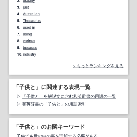
2.
usually
3.
just
4.
Australian
5.
Thesaurus
6.
used in
7.
using
8.
various
9.
because
10.
industry
もっとランキングを見る
「子供と」に関連する表現一覧
「子供と」を解説文に含む和英辞書の用語の一覧
和英辞書の「子供と」の用語索引
「子供と」のお隣キーワード
子供でも世の中の事を理解する必要がある。