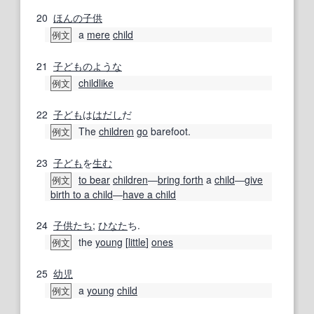
20
ほんの
子供
a
mere
child
例文
21
子どもの
ような
childlike
例文
22
子ども
は
はだし
だ
The
children
go
barefoot.
例文
23
子ども
を
生む
to bear
children
―
bring forth
a
child
―
give
例文
birth to a child
―
have a child
24
子供たち
;
ひなた
ち.
the
young
[
little
]
ones
例文
25
幼児
a
young
child
例文