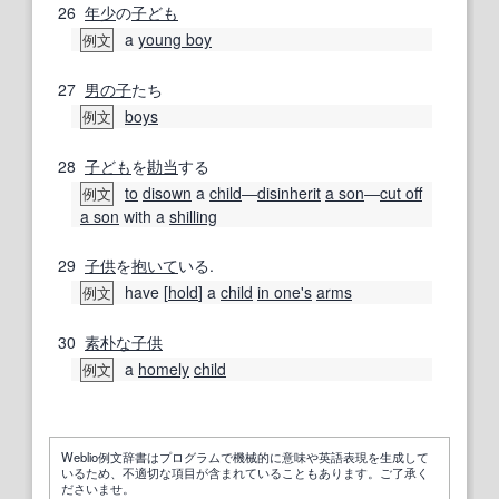
26
年少
の
子ども
a
young boy
例文
27
男の子
たち
boys
例文
28
子ども
を
勘当
する
to
disown
a
child
―
disinherit
a son
―
cut off
例文
a son
with a
shilling
29
子供
を
抱いて
いる.
have [
hold
] a
child
in one
's
arms
例文
30
素朴な
子供
a
homely
child
例文
Weblio例文辞書はプログラムで機械的に意味や英語表現を生成して
いるため、不適切な項目が含まれていることもあります。ご了承く
ださいませ。