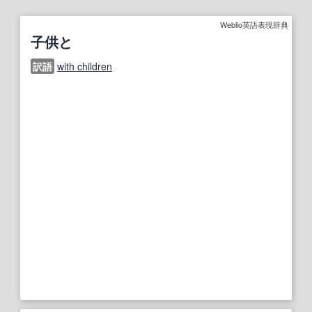
Weblio英語表現辞典
子供と
訳語
with children