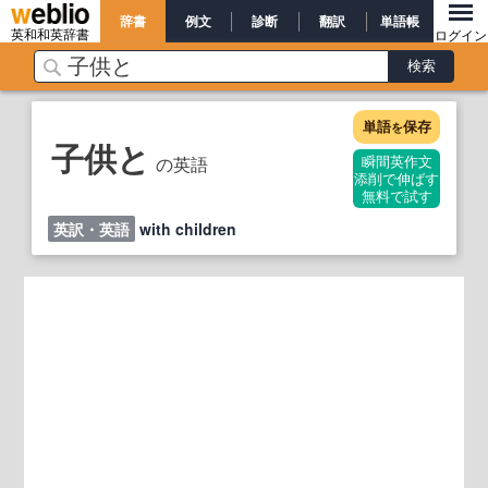
辞書
例文
診断
翻訳
単語帳
英和和英辞書
ログイン
単語
保存
を
子供と
の英語
瞬間英作文
添削で伸ばす
無料で試す
英訳・英語
with children