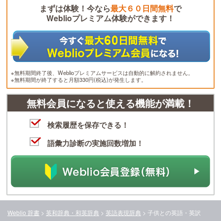
まずは体験！今なら
最大６０日間無料
で
Weblioプレミアム体験ができます！
※無料期間終了後、Weblioプレミアムサービスは自動的に解約されません。
※無料期間が終了すると月額330円(税込)が発生します。
無料会員になると使える機能が満載！
検索履歴を保存できる！
語彙力診断の実施回数増加！
Weblio 辞書
>
英和辞典・和英辞典
>
英語表現辞典
>
子供と
の英語・英訳