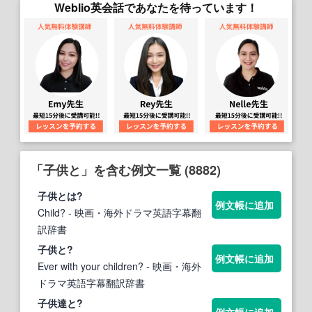
Weblio英会話であなたを待っています！
「子供と」を含む例文一覧 (8882)
子供と
は?
例文帳に追加
Child?
- 映画・海外ドラマ英語字幕翻
訳辞書
子供と
?
例文帳に追加
Ever with your children?
- 映画・海外
ドラマ英語字幕翻訳辞書
子供
達と?
例文帳に追加