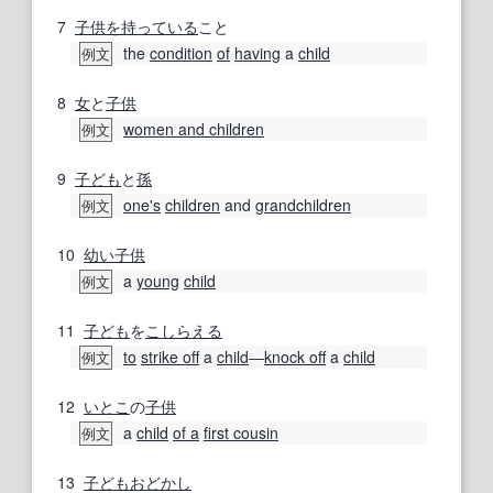
7
子供
を持っている
こと
the
condition
of
having
a
child
例文
8
女
と
子供
women and children
例文
9
子ども
と
孫
one's
children
and
grandchildren
例文
10
幼い
子供
a
young
child
例文
11
子ども
を
こしらえる
to
strike off
a
child
―
knock off
a
child
例文
12
いとこ
の
子供
a
child
of a
first cousin
例文
13
子ども
おどかし