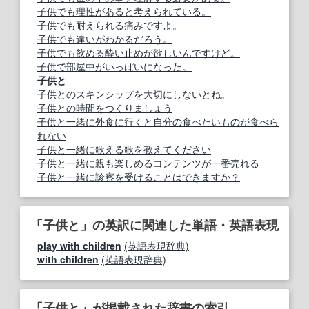
子供でも理性があると考えられている。
子供でも耐えられる痛みですよ。
子供でも違いがわかるだろう。
子供でも飲める酔い止めが欲しいんですけど。
子供で部屋中がいっぱいになった。
子供と
子供とのスキンシップを大切にしないとね。
子供との時間をつくりましょう
子供と一緒に外食に行くと自分の食べたいものが食べら
れない
子供と一緒に歌える歌を教えてください
子供と一緒に親も楽しめるコンテンツが一番売れる
子供と一緒に診察を受けることはできますか？
「子供と」の英訳に関連した単語・英語表現
play with children
(英語表現辞典)
with children
(英語表現辞典)
「子供と」が掲載された辞書の索引