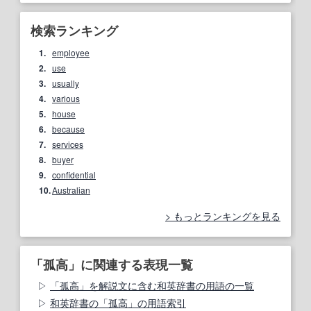
検索ランキング
1.
employee
2.
use
3.
usually
4.
various
5.
house
6.
because
7.
services
8.
buyer
9.
confidential
10.
Australian
もっとランキングを見る
「孤高」に関連する表現一覧
「孤高」を解説文に含む和英辞書の用語の一覧
和英辞書の「孤高」の用語索引