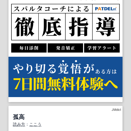
JMdict
孤高
読み方
：
ここう