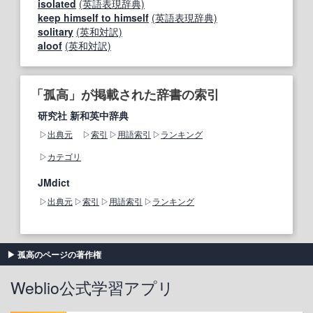
isolated
(英語表現辞典)
keep himself to himself
(英語表現辞典)
solitary
(英和対訳)
aloof
(英和対訳)
「孤高」が掲載された辞書の索引
研究社 新和英中辞典
出典元
索引
用語索引
ランキング
カテゴリ
JMdict
出典元
索引
用語索引
ランキング
孤高のページの著作権
Weblio公式学習アプリ