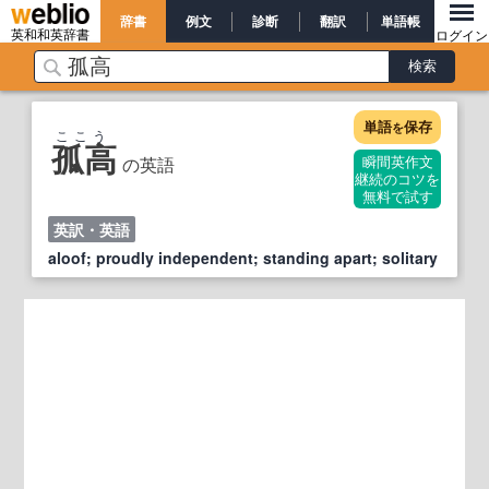
辞書
例文
診断
翻訳
単語帳
英和和英辞書
ログイン
単語
保存
を
ここう
孤高
の英語
瞬間英作文
継続のコツを
無料で試す
英訳・英語
aloof; proudly independent; standing apart; solitary