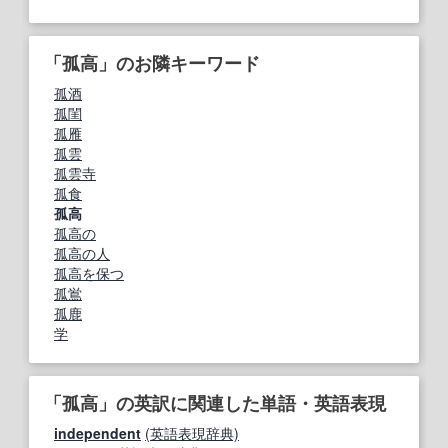
「孤高」のお隣キーワード
孤酒
孤閨
孤雁
孤雲
孤雲寺
孤食
孤高
孤高の
孤高の人
孤高を保つ
孤鴬
孤鹿
学
「孤高」の英訳に関連した単語・英語表現
independent
(英語表現辞典)