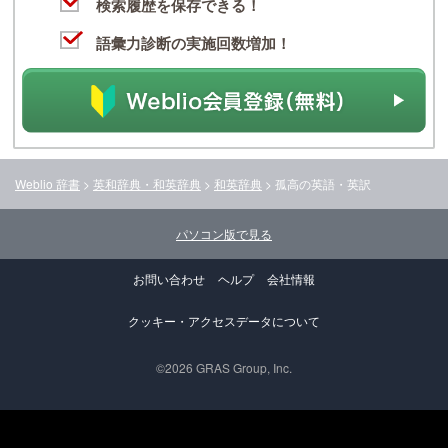
検索履歴を保存できる！
語彙力診断の実施回数増加！
Weblio 辞書
>
英和辞典・和英辞典
>
和英辞典
>
孤高
の英語・英訳
パソコン版で見る
お問い合わせ
ヘルプ
会社情報
クッキー・アクセスデータについて
©2026 GRAS Group, Inc.