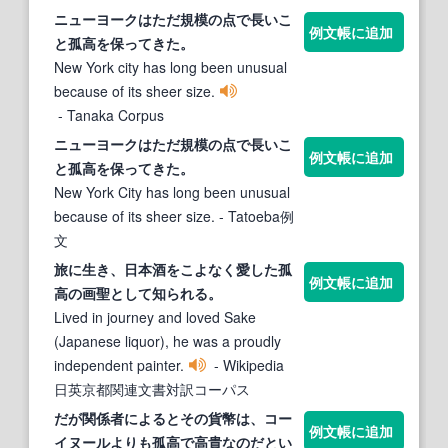
ニューヨークはただ規模の点で長いこ
例文帳に追加
と
孤高
を保ってきた。
New York city has long been unusual
because of its sheer size.
- Tanaka Corpus
ニューヨークはただ規模の点で長いこ
例文帳に追加
と
孤高
を保ってきた。
New York City has long been unusual
because of its sheer size.
- Tatoeba例
文
旅に生き、日本酒をこよなく愛した
孤
例文帳に追加
高
の画聖として知られる。
Lived in journey and loved Sake
(Japanese liquor), he was a proudly
independent painter.
- Wikipedia
日英京都関連文書対訳コーパス
だが関係者によるとその貨幣は、コー
例文帳に追加
イヌールよりも
孤高
で高貴なのだとい