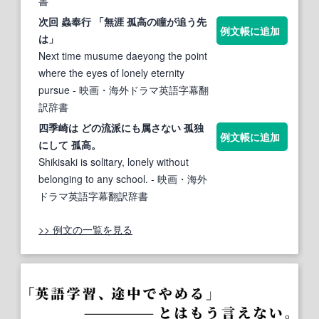
書
次回 蟲奉行 「無涯
孤高
の瞳が追う先
例文帳に追加
は」
Next time musume daeyong the point
where the eyes of lonely eternity
pursue
- 映画・海外ドラマ英語字幕翻
訳辞書
四季崎は どの流派にも属さない 孤独
例文帳に追加
にして
孤高
。
Shikisaki is solitary, lonely without
belonging to any school.
- 映画・海外
ドラマ英語字幕翻訳辞書
>> 例文の一覧を見る