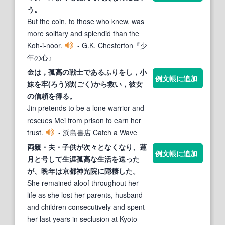
う。
But the coin, to those who knew, was
more solitary and splendid than the
Koh-i-noor.
- G.K. Chesterton『少
年の心』
金は，
孤高
の戦士であるふりをし，小
例文帳に追加
妹を牢(ろう)獄(ごく)から救い，彼女
の信頼を得る。
Jin pretends to be a lone warrior and
rescues Mei from prison to earn her
trust.
- 浜島書店 Catch a Wave
両親・夫・子供が次々となくなり、蓮
例文帳に追加
月と号して生涯
孤高
な生活を送った
が、晩年は京都神光院に隠棲した。
She remained aloof throughout her
life as she lost her parents, husband
and children consecutively and spent
her last years in seclusion at Kyoto