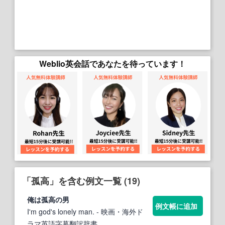
Weblio英会話であなたを待っています！
「孤高」を含む例文一覧 (19)
俺は
孤高
の男
例文帳に追加
I'm god's lonely man.
- 映画・海外ド
ラマ英語字幕翻訳辞書