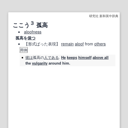
研究社 新和英中辞典
３
ここう
孤高
aloofness
孤高を
保つ
【形式ばった表現】
remain
aloof
from
others
用例
彼は
孤高
の
人
である
.
He
keeps
himself
above all
the
vulgarity
around him.