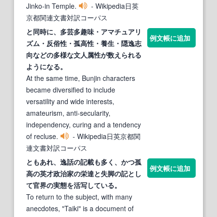
Jinko-in Temple.
- Wikipedia日英
京都関連文書対訳コーパス
と同時に、多芸多趣味・アマチュアリ
例文帳に追加
ズム・反俗性・
孤高
性・養生・隠逸志
向などの多様な文人属性が数えられる
ようになる。
At the same time, Bunjin characters
became diversified to include
versatility and wide interests,
amateurism, anti-secularity,
independency, curing and a tendency
of recluse.
- Wikipedia日英京都関
連文書対訳コーパス
ともあれ、逸話の記載も多く、かつ
孤
例文帳に追加
高
の英才政治家の栄達と失脚の記とし
て官界の実態を活写している。
To return to the subject, with many
anecdotes, "Taiki" is a document of