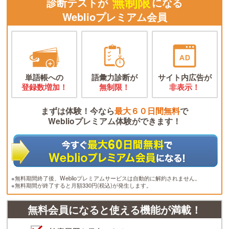
無制限
診断テストが
になる
Weblioプレミアム会員
単語帳への
語彙力診断が
サイト内広告が
登録数増加！
無制限！
非表示！
まずは体験！今なら
最大６０日間無料
で
Weblioプレミアム体験ができます！
※無料期間終了後、Weblioプレミアムサービスは自動的に解約されません。
※無料期間が終了すると月額330円(税込)が発生します。
無料会員になると使える機能が満載！