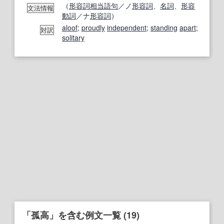
（
形容詞相当語句
／ノ
形容詞
、
名詞
、
形容
文法情報
動詞
／ナ
形容詞
）
aloof
;
proudly
independent
;
standing
apart
;
対訳
solitary
「孤高」を含む例文一覧 (19)