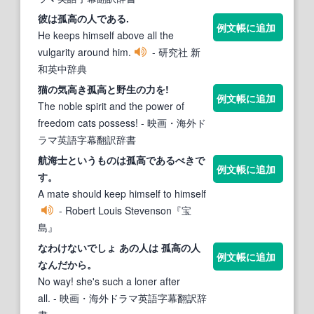
彼は
孤高
の人である.
例文帳に追加
He keeps himself above all the
vulgarity around him.
- 研究社 新
和英中辞典
猫の気高き
孤高
と野生の力を!
例文帳に追加
The noble spirit and the power of
freedom cats possess!
- 映画・海外ド
ラマ英語字幕翻訳辞書
航海士というものは
孤高
であるべきで
例文帳に追加
す。
A mate should keep himself to himself
- Robert Louis Stevenson『宝
島』
なわけないでしょ あの人は
孤高
の人
例文帳に追加
なんだから。
No way! she's such a loner after
all.
- 映画・海外ドラマ英語字幕翻訳辞