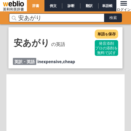
辞書
例文
診断
翻訳
単語帳
英和和英辞書
ログイン
単語
保存
を
安あがり
の英語
発音添削
プロの添削を
無料で試す
英訳・英語
inexpensive,cheap