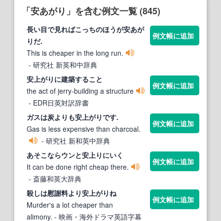
「安あがり」を含む例文一覧 (845)
長い目で見ればこっちのほうが
安あが
例文帳に追加
り
だ.
This is cheaper in the long run.
- 研究社 新英和中辞典
安
上がりに建築すること
例文帳に追加
the act of jerry-building a structure
- EDR日英対訳辞書
ガスは炭よりも
安
上がりです.
例文帳に追加
Gas is less expensive than charcoal.
- 研究社 新和英中辞典
あそこならウンと
安
上りにいく
例文帳に追加
It can be done right cheap there.
- 斎藤和英大辞典
殺しは慰謝料より
安
上がりね
例文帳に追加
Murder's a lot cheaper than
alimony.
- 映画・海外ドラマ英語字幕