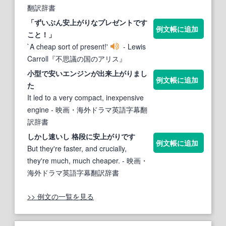
翻訳辞書
「ずいぶん
安
上がりなプレゼントです
例文帳に追加
こと！」
`A cheap sort of present!'
- Lewis
Carroll『不思議の国のアリス』
小型で
安
いエンジンが出来上がりまし
例文帳に追加
た
It led to a very compact, inexpensive
engine
- 映画・海外ドラマ英語字幕翻
訳辞書
しかし速いし 格段に
安
上がりです
例文帳に追加
But they're faster, and crucially,
they're much, much cheaper.
- 映画・
海外ドラマ英語字幕翻訳辞書
>> 例文の一覧を見る