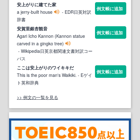
安
上がりに建てた家
例文帳に追加
a jerry-built house
- EDR日英対訳
辞書
安
賀里銀杏観音
例文帳に追加
Agari Icho Kannon (Kannon statue
carved in a gingko tree)
- Wikipedia日英京都関連文書対訳コー
パス
ここは
安
上がりのワイキキだ
例文帳に追加
This is the poor man's Waikiki.
- Eゲイ
ト英和辞典
>> 例文の一覧を見る