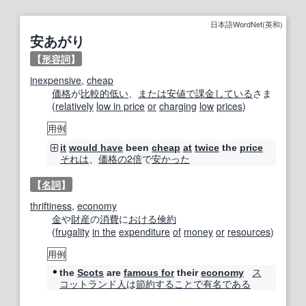
日本語WordNet(英和)
安あがり
【
形容詞
】
inexpensive
,
cheap
価格
が
比較的
低い
、
または
安値で
課金
している
さま
(
relatively
low in price
or
charging
low
prices
)
用例
it
would have
been
cheap
at
twice
the
price
それは
、
価格の
2倍
で
安
かった
【
名詞
】
thriftiness
,
economy
金
や
財産
の
消費
に
おける
倹約
(
frugality
in the
expenditure
of
money
or
resources
)
用例
ス
the
Scots
are
famous for
their
economy
コットランド人
は
節約する
ことで
有名である