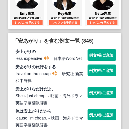
「安あがり」を含む例文一覧 (845)
安
上がりの
例文帳に追加
less expensive
- 日本語WordNet
安あがり
の旅行をする.
例文帳に追加
travel on the cheap
- 研究社 新英
和中辞典
安
上がりなだけだよ。
例文帳に追加
She's just cheap.
- 映画・海外ドラマ
英語字幕翻訳辞書
俺は
安
上がりだから
例文帳に追加
'cause i'm cheap.
- 映画・海外ドラマ
英語字幕翻訳辞書