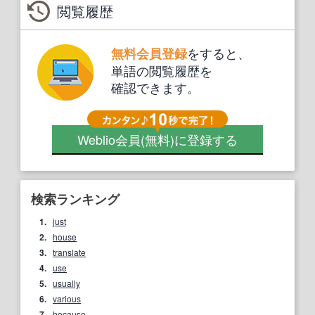
閲覧履歴
をすると、
無料会員登録
単語の閲覧履歴を
確認できます。
Weblio会員
(無料)
に登録する
検索ランキング
1.
just
2.
house
3.
translate
4.
use
5.
usually
6.
various
7.
because