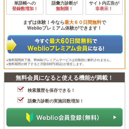
単語帳への
語彙力診断が
サイト内広告が
登録数増加！
無制限！
非表示！
まずは体験！今なら
最大６０日間無料
で
Weblioプレミアム体験ができます！
※無料期間終了後、Weblioプレミアムサービスは自動的に解約されません。
※無料期間が終了すると月額330円(税込)が発生します。
無料会員になると使える機能が満載！
検索履歴を保存できる！
語彙力診断の実施回数増加！