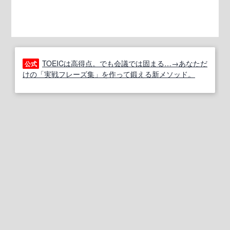
TOEICは高得点。でも会議では固まる…→あなただ
公式
けの「実戦フレーズ集」を作って鍛える新メソッド。