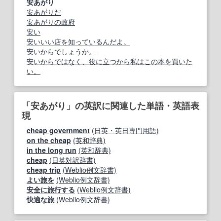
安あがり
安あがりだ
安あがりの政府
安い
安いいい店を知っているんだよ。
安いからでしょうか。
安いからではなく、役に立つから私はこの本を買いた
い。
「安あがり」の英訳に関連した単語・英語表
現
cheap government
(日英・英日専門用語)
on the cheap
(英和辞典)
in the long run
(英和辞典)
cheap
(日英対訳辞書)
cheap trip
(Weblio例文辞書)
よい旅を
(Weblio例文辞書)
安全に旅行する
(Weblio例文辞書)
快適な旅
(Weblio例文辞書)