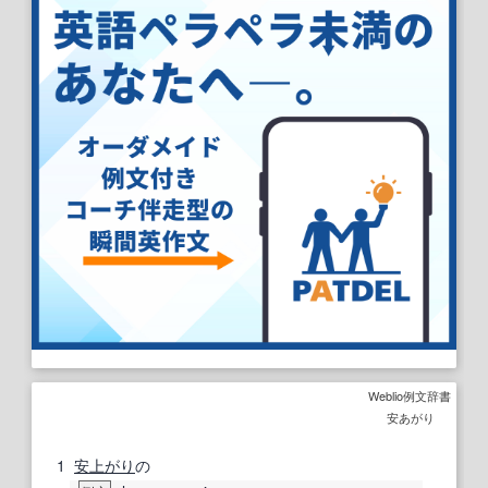
Weblio例文辞書
安あがり
1
安上がり
の