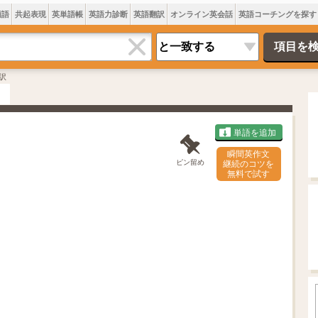
類語
共起表現
英単語帳
英語力診断
英語翻訳
オンライン英会話
英語コーチングを探す
訳
単語を追加
瞬間英作文
ピン留め
継続のコツを
無料で試す
L
o
/
U
a
n
d
m
e
u
d
t
:
e
7
0