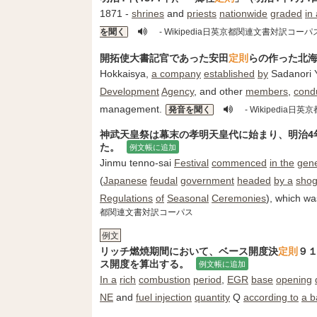
1871 -
shrines
and
priests
nationwide
graded
in
を聞く
- Wikipedia日英京都関連文書対訳コーパ
開拓使大書記官であった安田
定則
らの作った北
Hokkaisya,
a company
established
by
Sadanori 
Development
Agency
, and other
members
,
cond
management.
発音を聞く
- Wikipedia
神武天皇祭は幕末の孝明天皇代に始まり、明治4年
た。
例文帳に追加
Jinmu tenno-sai
Festival
commenced
in the
gene
(
Japanese
feudal
government
headed
by a
sho
Regulations
of
Seasonal
Ceremonies
), which w
都関連文書対訳コーパス
例文
リッチ燃焼期間において、ベース開度決
定則
９
ス開度を算出する。
例文帳に追加
In a
rich
combustion
period
,
EGR
base
opening
NE
and
fuel injection
quantity
Q
according to
a b