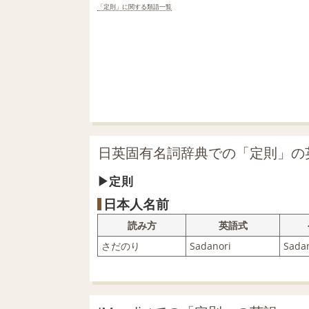
「定則」に関する類語一覧
日英固有名詞辞典での「定則」の
定則
日本人名前
読み方
英語式
さだのり
Sadanori
Sada