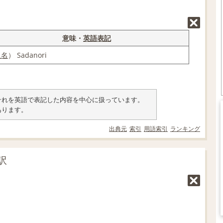
意味・
英語表記
人名
） Sadanori
類とそれを英語で表記した内容を中心に扱っています。
あります。
出典元
索引
用語索引
ランキング
訳