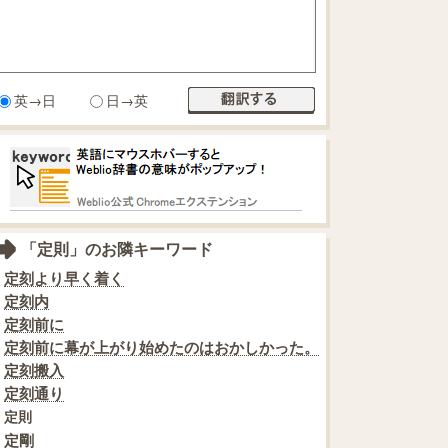
英→日
日→英
「定則」のお隣キーワード
定刻より早く着く
定刻内
定刻前に
定刻前に幕が上がり始めたのはおかしかった。
定刻搬入
定刻通り
定則
定剛