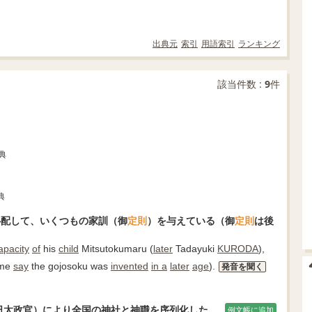
出典元
索引
用語索引
ランキング
該当件数 :
9
件
典
典
心配して、いくつもの家訓（御
定則
）を与えている（御
定則
は後
apacity
of
his
child
Mitsutokumaru (
later
Tadayuki
KURODA
),
me
say
the gojosoku was
invented
in a
later
age
).
発音を聞く
4日太政官）により全国の神社と神職を序列化した。
例文帳に追加