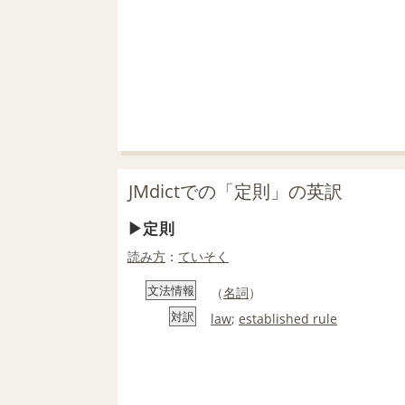
JMdictでの「定則」の英訳
定則
読み方
：
ていそく
文法情報
（
名詞
）
対訳
law
;
established rule