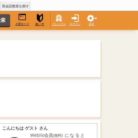
英会話教室を探す
小窓モード
プレミアム
ログイン
設定
使い方
こんにちは ゲスト さん
Weblio会員
になると
(無料)