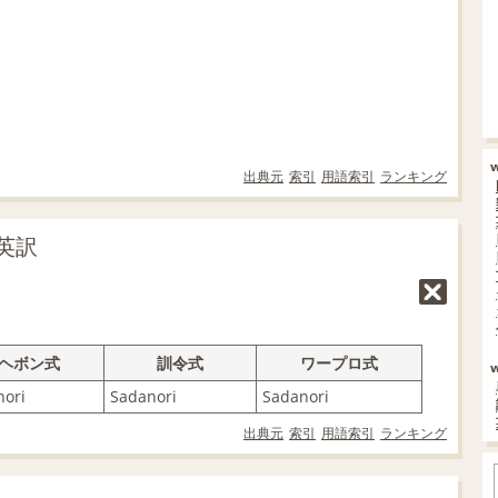
出典元
索引
用語索引
ランキング
英訳
ヘボン式
訓令式
ワープロ式
nori
Sadanori
Sadanori
出典元
索引
用語索引
ランキング