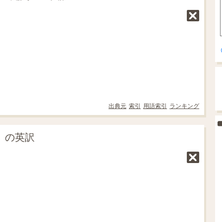
出典元
索引
用語索引
ランキング
則」の英訳