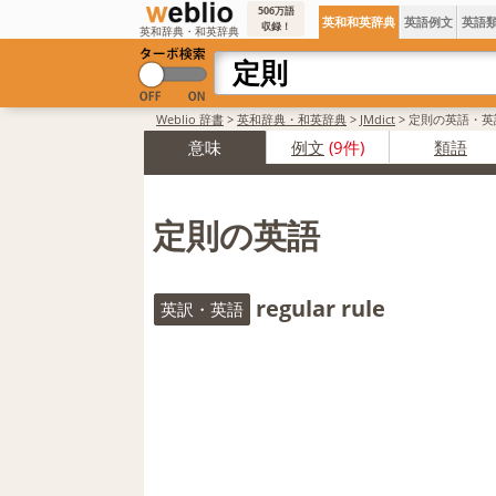
506万語
英和和英辞典
英語例文
英語
収録！
英和辞典・和英辞典
Weblio 辞書
>
英和辞典・和英辞典
>
JMdict
>
定則の英語・英
意味
例文
(9件)
類語
定則の英語
regular rule
英訳・英語