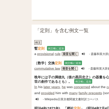
「定則」を含む例文一覧
例文
暫
定則
例文帳に追加
a
provisional
rule
発音を聞く
- 斎藤和英大辞
［数学］交換
定則
例文帳に追加
commutative law
発音を聞く
- 斎藤和英大辞
晩年には子の満徳丸（後の黒田忠之）の器量を
世の創作であるとも）。
例文帳に追加
In
his
later years
,
he
was
concerned
about the
c
and
provided
him with
many
family precepts
(so
- Wikipedia日英京都関連文書対訳コーパス
明治4年(1871年)、「郷社
定則
」（明治4年7月