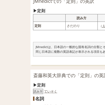
JMnedictでの「定則」の英訳
定則
読み方
定則
さだのり
（
JMnedictは、日本語の一般的な固有名詞の分
同じ日本語に複数の英語表記が表示される項目も
斎藤和英大辞典での「定則」の英
定則
ていそく
読み方
名詞