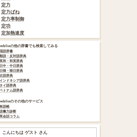
定力
定力ばね
定力率制御
定功
定加熱速度
weblioの他の辞書でも検索してみる
国語辞書
類語・反対語辞典
英和・和英辞典
日中・中日辞典
日韓・韓日辞典
古語辞典
インドネシア語辞典
タイ語辞典
ベトナム語辞典
weblioのその他のサービス
単語帳
語彙力診断
英会話コラム
こんにちは ゲスト さん