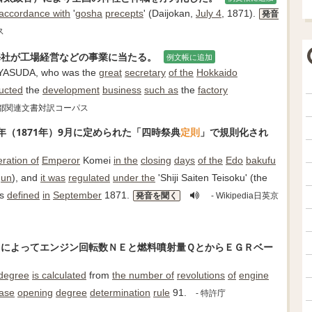
 accordance with
'
gosha
precepts
' (Daijokan,
July 4
, 1871).
発音
ス
海社が工場経営などの事業に当たる。
例文帳に追加
YASUDA, who was the
great
secretary
of the
Hokkaido
ucted
the
development
business
such as
the
factory
日英京都関連文書対訳コーパス
（1871年）9月に定められた「四時祭典
定則
」で規則化され
ration of
Emperor
Komei
in the
closing
days
of the
Edo
bakufu
gun
), and
it was
regulated
under the
'Shiji Saiten Teisoku' (the
as
defined
in
September
1871.
発音を聞く
- Wikipedia日英京
１によってエンジン回転数ＮＥと燃料噴射量ＱとからＥＧＲベー
degree
is calculated
from
the number of
revolutions
of
engine
ase
opening
degree
determination
rule
91.
- 特許庁