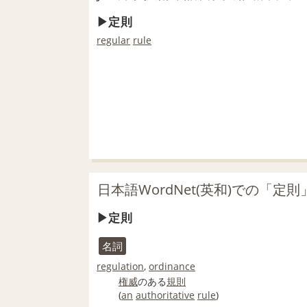
定則
regular
rule
日本語WordNet(英和)での「定
定則
名詞
regulation
,
ordinance
権威
のある
規則
(
an
authoritative
rule
)