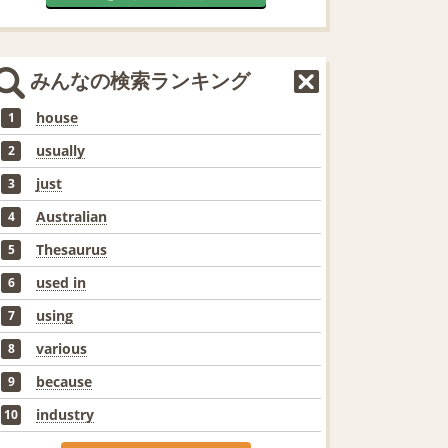
みんなの検索ランキング
house
1
usually
2
just
3
Australian
4
Thesaurus
5
used in
6
using
7
various
8
because
9
industry
10