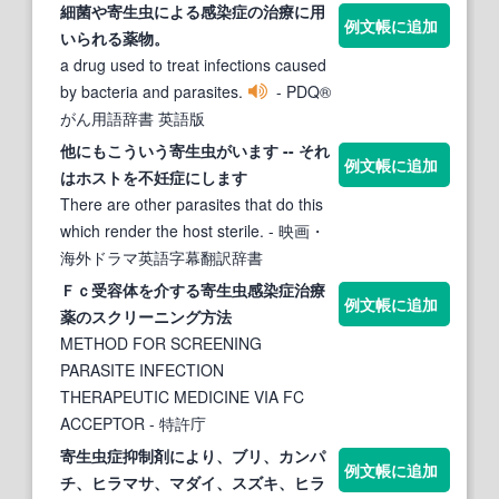
細菌や
寄生虫
による感染
症
の治療に用
例文帳に追加
いられる薬物。
a drug used to treat infections caused
by bacteria and parasites.
- PDQ®
がん用語辞書 英語版
他にもこういう
寄生虫
がいます -- それ
例文帳に追加
はホストを不妊
症
にします
There are other parasites that do this
which render the host sterile.
- 映画・
海外ドラマ英語字幕翻訳辞書
Ｆｃ受容体を介する
寄生虫
感染
症
治療
例文帳に追加
薬のスクリーニング方法
METHOD FOR SCREENING
PARASITE INFECTION
THERAPEUTIC MEDICINE VIA FC
ACCEPTOR
- 特許庁
寄生虫症
抑制剤により、ブリ、カンパ
例文帳に追加
チ、ヒラマサ、マダイ、スズキ、ヒラ