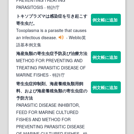
PARASITOSIS
- 特許庁
トキソプラズマは感染
症
を引き起こす
例文帳に追加
寄生虫
だ。
Toxoplasma is a parasite that causes
an infectious disease.
- Weblio英
語基本例文集
海産魚類の
寄生虫症
予防及び治療方法
例文帳に追加
METHOD FOR PREVENTING AND
TREATING PARASITIC DISEASE OF
MARINE FISHES
- 特許庁
寄生虫症
抑制剤、海産養殖魚類用飼
例文帳に追加
料、および海産養殖魚類の
寄生虫症
の
予防方法
PARASITIC DISEASE INHIBITOR,
FEED FOR MARINE CULTURED
FISHES AND METHOD FOR
PREVENTING PARASITIC DISEASE
OF MARINE CULTURED FISHES
- 特