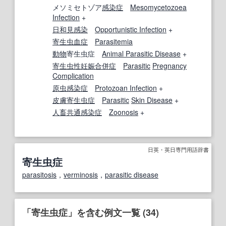
メソミセトゾア
感染症
Mesomycetozoea
Infection
+
日和見感染
Opportunistic Infection
+
寄生虫血症
Parasitemia
動物
寄生虫症
Animal Parasitic Disease
+
寄生虫性
妊娠合併症
Parasitic
Pregnancy
Complication
原虫感染症
Protozoan Infection
+
皮膚寄生虫
症
Parasitic
Skin Disease
+
人畜共通感染症
Zoonosis
+
日英・英日専門用語辞書
寄生虫症
parasitosis
，
verminosis
，
parasitic disease
「寄生虫症」を含む例文一覧 (34)