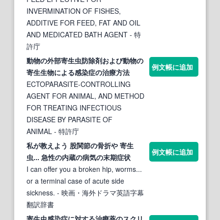
INVERMINATION OF FISHES,
ADDITIVE FOR FEED, FAT AND OIL
AND MEDICATED BATH AGENT
- 特
許庁
動物の外部
寄生虫
防除剤および動物の
例文帳に追加
寄生生物による感染
症
の治療方法
ECTOPARASITE-CONTROLLING
AGENT FOR ANIMAL, AND METHOD
FOR TREATING INFECTIOUS
DISEASE BY PARASITE OF
ANIMAL
- 特許庁
私が教えよう 股関節の骨折や
寄生
例文帳に追加
虫
... 急性の内蔵の病気の末期
症
状
I can offer you a broken hip, worms...
or a terminal case of acute side
sickness.
- 映画・海外ドラマ英語字幕
翻訳辞書
寄生虫
感染
症
に対する治療薬のスクリ