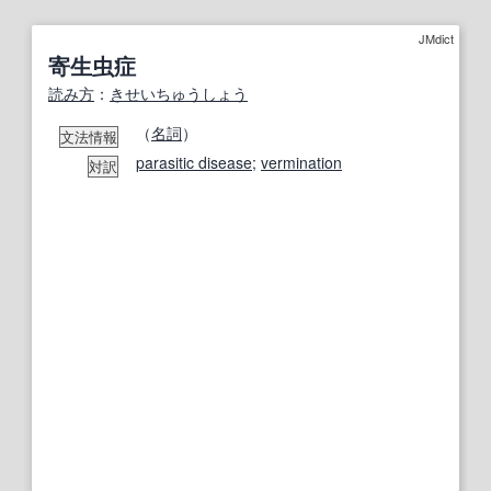
JMdict
寄生虫症
読み方
：
きせいちゅうしょう
（
名詞
）
文法情報
parasitic disease
;
vermination
対訳