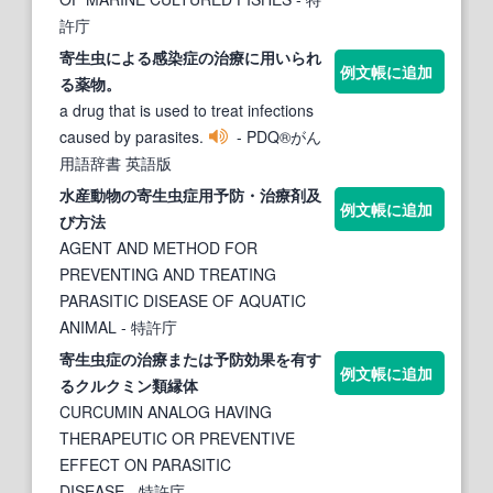
許庁
寄生虫
による感染
症
の治療に用いられ
例文帳に追加
る薬物。
a drug that is used to treat infections
caused by parasites.
- PDQ®がん
用語辞書 英語版
水産動物の
寄生虫症
用予防・治療剤及
例文帳に追加
び方法
AGENT AND METHOD FOR
PREVENTING AND TREATING
PARASITIC DISEASE OF AQUATIC
ANIMAL
- 特許庁
寄生虫症
の治療または予防効果を有す
例文帳に追加
るクルクミン類縁体
CURCUMIN ANALOG HAVING
THERAPEUTIC OR PREVENTIVE
EFFECT ON PARASITIC
DISEASE
- 特許庁