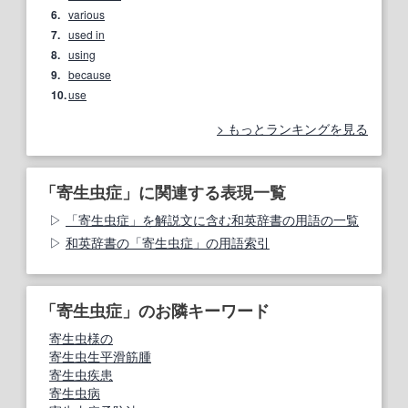
6.
various
7.
used in
8.
using
9.
because
10.
use
もっとランキングを見る
「寄生虫症」に関連する表現一覧
「寄生虫症」を解説文に含む和英辞書の用語の一覧
和英辞書の「寄生虫症」の用語索引
「寄生虫症」のお隣キーワード
寄生虫様の
寄生虫生平滑筋腫
寄生虫疾患
寄生虫病