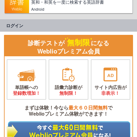
英和・和英を一度に検索する英語辞書
Android
ログイン
無制限
診断テストが
になる
Weblioプレミアム会員
単語帳への
語彙力診断が
サイト内広告が
登録数増加！
無制限！
非表示！
まずは体験！今なら
最大６０日間無料
で
Weblioプレミアム体験ができます！