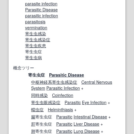
parasite infection
Parasitic Disease
parasitic infection
parasitosis
vermination
寄生虫感染
寄生虫感染症
寄生虫疾患
寄生虫症
寄生虫病
概念ツリー
寄生虫症
Parasitic Disease
中枢神経系
寄生虫感染症
Central Nervous
System
Parasitic Infection
+
同時感染
Coinfection
寄生虫
眼感染症
Parasitic
Eye Infection
+
蠕虫症
Helminthiasis
+
腸
寄生虫症
Parasitic
Intestinal Disease
+
肝
寄生虫症
Parasitic
Liver Disease
+
肺
寄生虫症
Parasitic
Lung Disease
+