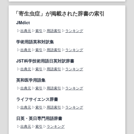
「寄生虫症」が掲載された辞書の索引
JMdict
出典元
索引
用語索引
ランキング
学術用語英和対訳集
出典元
索引
用語索引
ランキング
JST科学技術用語日英対訳辞書
出典元
索引
用語索引
ランキング
英和医学用語集
出典元
索引
用語索引
ランキング
ライフサイエンス辞書
出典元
索引
用語索引
ランキング
日英・英日専門用語辞書
出典元
索引
ランキング