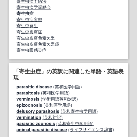
寄生虫病予防法
寄生虫病学奨励会
寄生虫症
寄生虫症妄想
寄生虫発生
寄生虫皮膚症
寄生虫皮膚色素欠乏
寄生虫皮膚色素欠乏症
寄生虫眼感染症
「寄生虫症」の英訳に関連した単語・英語表
現
parasitic disease
(英和医学用語)
parasitosis
(英和医学用語)
verminosis
(学術用語英和対訳)
epizoonosis
(英和医学用語)
delusory parasitosis
(英和寄生虫学用語)
vermination
(英和対訳)
parasitic zoonosis
(英和寄生虫学用語)
animal parasitic disease
(ライフサイエンス辞書)