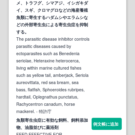
メ、トラフグ、シマアジ、イシガキダ
イ、スギ、クロマグロなどの海産養殖
魚類に寄生するハダムシやエラムシな
どの外部
寄生虫
による
寄生虫症
を抑制
する。
The parasitic disease inhibitor controls
parasitic diseases caused by
ectoparasites such as Benedenia
seriolae, Heteraxine heterocerca,
living within marine cultured fishes
such as yellow tail, amberjack, Seriola
aureovittata, red sea bream, sea
bass, flatfish, Sphoeroides rubripes,
hardtail, Oplegnathus punctatus,
Rachycentron canadum, horse
mackerel.
- 特許庁
魚類
寄生虫症
に有効な飼料、飼料添加
例文帳に追加
物、油脂並びに薬浴剤
FEED EFFECTIVE FOR