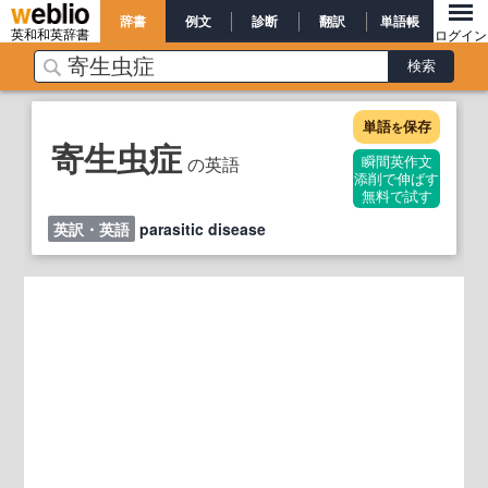
辞書
例文
診断
翻訳
単語帳
英和和英辞書
ログイン
単語
保存
を
寄生虫症
の英語
瞬間英作文
添削で伸ばす
無料で試す
英訳・英語
parasitic disease