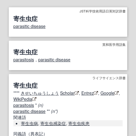
JST科学技術用語日英対訳辞書
寄生虫症
parasitic disease
英和医学用語集
寄生虫症
parasitosis
，
parasitic disease
ライフサイエンス辞書
寄生虫症
****
きせいちゅうしょう
Scholar
,
Entrez
,
Google
,
WikiPedia
parasitosis
*
(n)
parasitic disease
**
(n*)
関連語
寄生虫病
,
寄生虫感染症
,
寄生虫疾患
同義語（異表記）