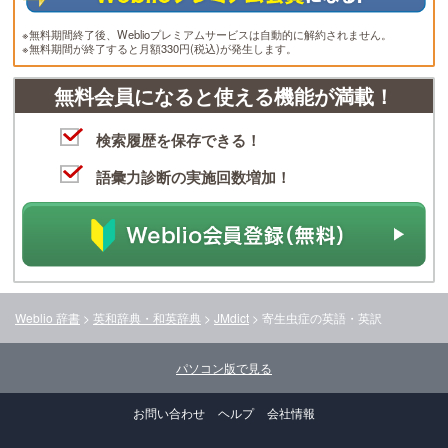
※無料期間終了後、Weblioプレミアムサービスは自動的に解約されません。
※無料期間が終了すると月額330円(税込)が発生します。
無料会員になると使える機能が満載！
検索履歴を保存できる！
語彙力診断の実施回数増加！
Weblio 辞書
>
英和辞典・和英辞典
>
JMdict
>
寄生虫症
の英語・英訳
パソコン版で見る
お問い合わせ
ヘルプ
会社情報