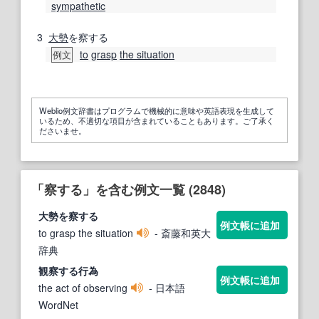
sympathetic
3
大勢
を察する
to
grasp
the situation
例文
Weblio例文辞書はプログラムで機械的に意味や英語表現を生成して
いるため、不適切な項目が含まれていることもあります。ご了承く
ださいませ。
「察する」を含む例文一覧 (2848)
大勢を
察する
例文帳に追加
to grasp the situation
- 斎藤和英大
辞典
観
察する
行為
例文帳に追加
the act of observing
- 日本語
WordNet