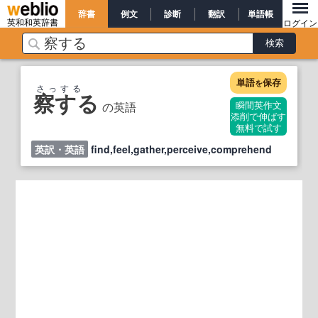
辞書
例文
診断
翻訳
単語帳
英和和英辞書
ログイン
単語
保存
を
さっする
察する
の英語
瞬間英作文
添削で伸ばす
無料で試す
英訳・英語
find,feel,gather,perceive,comprehend