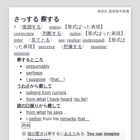
研究社 新和英中辞典
さっする 察する
1
〈
推測する
〉
guess
;
【形式ばった表現】
conjecture
〈
判断する
〉
judge
;
【形式ばった表現】
infer
〈
見てとる
〉
see
;
realize
;
understand
;
【形式ば
った表現】
perceive
〈
想像する
〉
imagine
;
suppose
察する
ところ
presumably
perhaps
I suppose
《
that…
》
うわさ
から
察して
judging from
rumors
from what
I have
heard
(
so far
)
彼の
口振り
から
察して
from what
he says
…
I
gather
from his
remarks
that…
用例
彼の
驚き
は
察する
に
あまり
ある.
You can
imagine
his surprise.