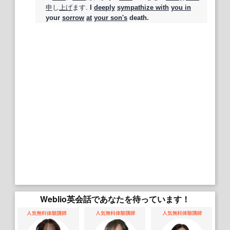
申
し
上げ
ます.
I
deeply
sympathize with
you in
your
sorrow
at
your son
's
death.
Weblio英会話であなたを待っています！