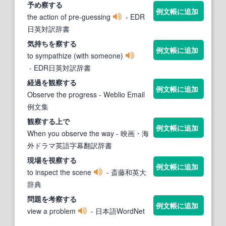
予め
察する
例文帳に追加
the action of pre-guessing
- EDR
日英対訳辞書
気持ちを
察する
例文帳に追加
to sympathize (with someone)
- EDR日英対訳辞書
経過を観
察する
例文帳に追加
Observe the progress
- Weblio Email
例文集
観
察する
上で
例文帳に追加
When you observe the way
- 映画・海
外ドラマ英語字幕翻訳辞書
現場を視
察する
例文帳に追加
to inspect the scene
- 斎藤和英大
辞典
問題を考
察する
例文帳に追加
view a problem
- 日本語WordNet