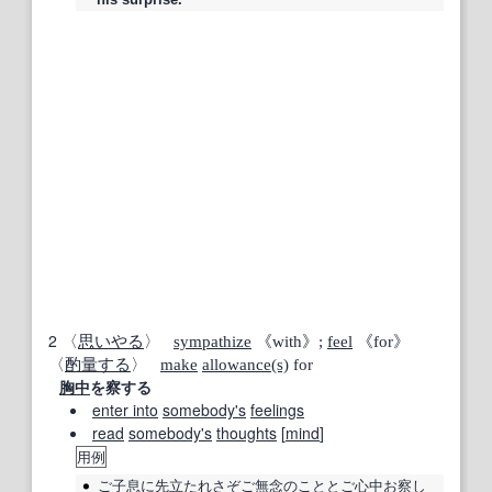
2
〈
思いやる
〉
sympathize
《with》;
feel
《for》
〈
酌量する
〉
make
allowance
(s)
for
胸中
を察する
enter into
somebody's
feelings
read
somebody's
thoughts
[
mind
]
用例
ご
子息
に
先立
たれさぞご
無念
のこととご
心中
お
察し