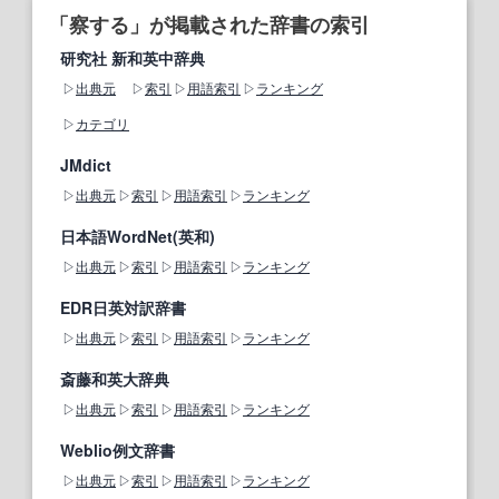
「察する」が掲載された辞書の索引
研究社 新和英中辞典
出典元
索引
用語索引
ランキング
カテゴリ
JMdict
出典元
索引
用語索引
ランキング
日本語WordNet(英和)
出典元
索引
用語索引
ランキング
EDR日英対訳辞書
出典元
索引
用語索引
ランキング
斎藤和英大辞典
出典元
索引
用語索引
ランキング
Weblio例文辞書
出典元
索引
用語索引
ランキング