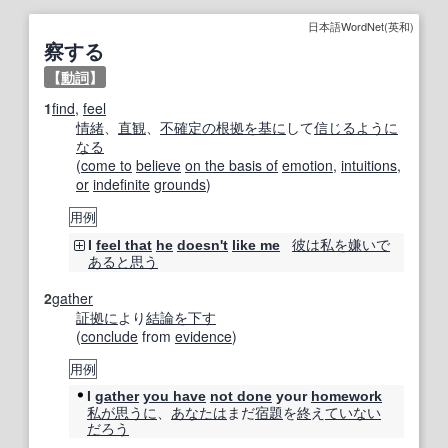
日本語WordNet(英和)
察する
【
動詞
】
1
find
,
feel
情緒
、
直観
、
不確定の
根拠
を基に
して
信じる
ように
なる
(
come to
believe
on the basis of
emotion
,
intuitions
,
or
indefinite
grounds
)
用例
彼は
私を
嫌い
で
I
feel that
he
doesn't
like me
ある
と思う
2
gather
証拠に
より
結論を下す
(
conclude
from
evidence
)
用例
I
gather
you have
not done
your
homework
私が
思うに
、
あなたは
まだ
宿題
を
終
え
ていない
だろう