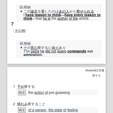
用例
この
論文
を
草
したのは
あの人
かと
察
せられる
I
have reason to think
―
have every reason to
think
―that
he is
the
author
of the
article.
7
〈
その他
〉
用例
その
苦心
察するに
余り
あり
The
pains
he
did not
spare
commands
our
admiration.
Weblio例文辞書
察する
1
予め
察する
the
action
of
pre-guessing
例文
2
憐れみ
察すること
of a
person
,
the state
of
feeling
例文