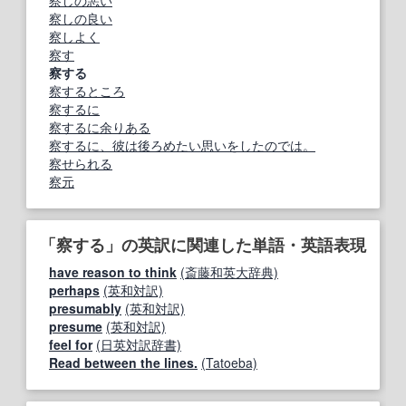
察しの悪い
察しの良い
察しよく
察す
察する
察するところ
察するに
察するに余りある
察するに、彼は後ろめたい思いをしたのでは。
察せられる
察元
「察する」の英訳に関連した単語・英語表現
have reason to think
(斎藤和英大辞典)
perhaps
(英和対訳)
presumably
(英和対訳)
presume
(英和対訳)
feel for
(日英対訳辞書)
Read between the lines.
(Tatoeba)