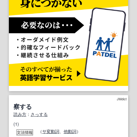
JMdict
察する
読み方
：
さっする
(1)
（
サ変動詞
、
他動詞
）
文法情報