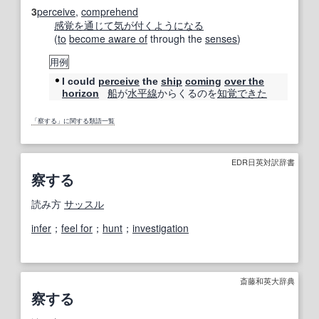
3
perceive
,
comprehend
感覚
を通じて
気が付く
ようになる
(
to
become aware of
through the
senses
)
用例
I could
perceive
the
ship
coming
over the
船
が
水平線
からくるのを
知覚
できた
horizon
「察する」に関する類語一覧
EDR日英対訳辞書
察する
読み方
サッスル
infer
；
feel for
；
hunt
；
investigation
斎藤和英大辞典
察する