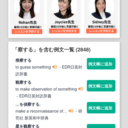
「察する」を含む例文一覧 (2848)
推
察する
例文帳に追加
to guess something
- EDR日英対
訳辞書
観
察する
例文帳に追加
to make observation of something
- EDR日英対訳辞書
…を偵
察する
.
例文帳に追加
make a reconnaissance of…
- 研
究社 新英和中辞典
星を観
察する