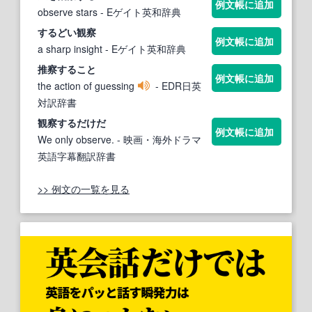
例文帳に追加
observe stars
- Eゲイト英和辞典
するどい観察
例文帳に追加
a sharp insight
- Eゲイト英和辞典
推
察する
こと
例文帳に追加
the action of guessing
- EDR日英
対訳辞書
観
察する
だけだ
例文帳に追加
We only observe.
- 映画・海外ドラマ
英語字幕翻訳辞書
>> 例文の一覧を見る