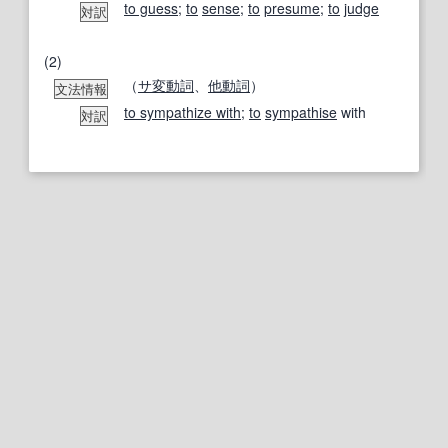
to guess
;
to
sense
;
to
presume
;
to
judge
対訳
(2)
（
サ変動詞
、
他動詞
）
文法情報
to sympathize with
;
to
sympathise
with
対訳