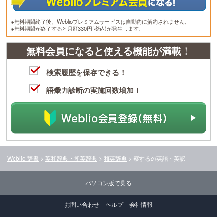
※無料期間終了後、Weblioプレミアムサービスは自動的に解約されません。
※無料期間が終了すると月額330円(税込)が発生します。
無料会員になると使える機能が満載！
検索履歴を保存できる！
語彙力診断の実施回数増加！
Weblio 辞書
>
英和辞典・和英辞典
>
和英辞典
>
察する
の英語・英訳
パソコン版で見る
お問い合わせ
ヘルプ
会社情報