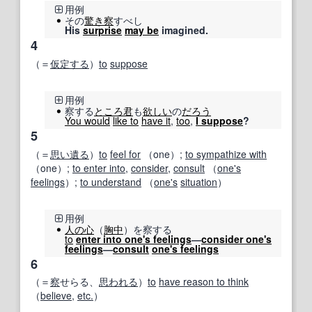
用例
その
驚き
察
すべし
His
surprise
may be
imagined.
4
（＝
仮定する
）
to
suppose
用例
察する
ところ
君
も
欲しい
の
だろう
You would
like to
have it
,
too
,
I suppose
?
5
（＝
思い
遺る
）
to
feel for
（one）;
to sympathize with
（one）;
to enter into
,
consider
,
consult
（
one's
feelings
）;
to understand
（
one's
situation
）
用例
人の心
（
胸中
）を察する
to
enter into one's feelings
―
consider one's
feelings
―
consult
one's feelings
6
（＝
察
せらる、
思われる
）
to
have reason to think
（
believe
,
etc.
）