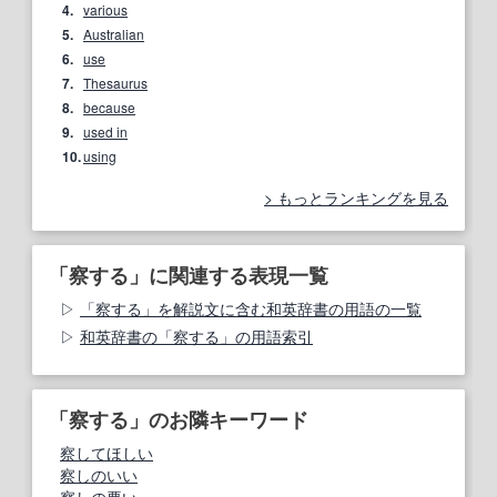
4.
various
5.
Australian
6.
use
7.
Thesaurus
8.
because
9.
used in
10.
using
もっとランキングを見る
「察する」に関連する表現一覧
「察する」を解説文に含む和英辞書の用語の一覧
和英辞書の「察する」の用語索引
「察する」のお隣キーワード
察してほしい
察しのいい