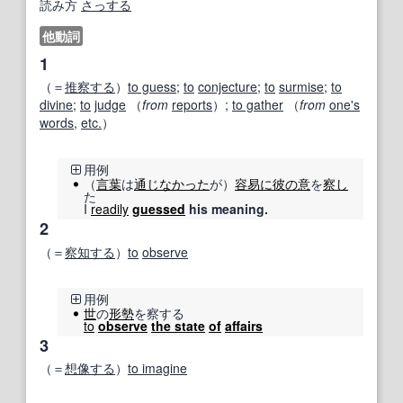
読み方
さっする
他動詞
1
（＝
推察する
）
to guess
;
to
conjecture
;
to
surmise
;
to
divine
;
to
judge
（
from
reports
）;
to gather
（
from
one's
words
,
etc.
）
用例
（
言葉
は
通じ
なかった
が）
容易に
彼の
意
を
察し
た
I
readily
guessed
his meaning.
2
（＝
察知する
）
to
observe
用例
世
の
形勢
を察する
to
observe
the state
of
affairs
3
（＝
想像する
）
to imagine