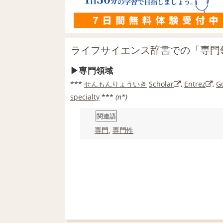
ライフサイエンス辞書での「専門
専門領域
***
せんもん
りょういき
Scholar
,
Entrez
,
G
specialty
***
(n*)
関連語
専門
,
専門性