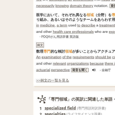
necessarily
knowing
domain theory
notation.
発
医学において、それぞれ異なる
領域
（分野）を
り組み、あるいはそのようなチームをあらわす
in
medicine
,
a term
used
to
describe
a
treatment
and other
health care professionals
who are
exp
- PDQ®がん用語辞書 英語版
例文
数理
専門
的な検討
領域
が多いことからアクチュ
An
examination
of the
requirements
should be
c
and other
relevant
organizations
because
there 
actuarial
perspective
発音を聞く
- 金融庁
>>例文の一覧を見る
「専門領域」の英訳に関連した単語
specialized field
1
(専門用語対訳辞書)
specialties
2
(ライフサイエンス辞書)