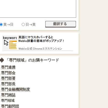
英→日
日→英
「専門領域」のお隣キーワード
専門連携
専門部会
専門部署
専門部長
専門金融機関制度
専門雑誌
専門領域
専門顧問団