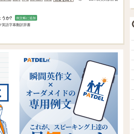
ょうか?
例文帳に追加
ラマ英語字幕翻訳辞書