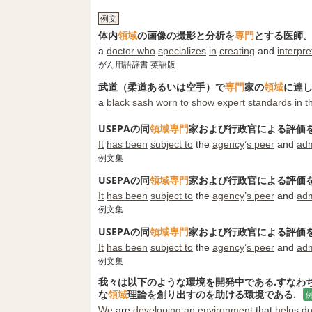
例文
体内
領域
の画像の撮影と分析を
専門
とする医師
a
doctor who
specializes
in
creating
and
interpre
がん用語辞書 英語版
武道（柔道あるいは空手）で
専門
家の
領域
に達
a
black
sash
worn
to
show
expert
standards
in t
USEPAの同
領域
専門
家および行政官による評価
It
has been
subject to
the
agency
’
s peer
and
adm
例文集
USEPAの同
領域
専門
家および行政官による評価
It
has been
subject to
the
agency
’
s peer
and
adm
例文集
USEPAの同
領域
専門
家および行政官による評価
It
has been
subject to
the
agency
’
s peer
and
adm
例文集
我々は以下のような環境を開発中である.すなわち
な
領域
理論を創り出すのを助ける環境である.
We
are
developing
an
environment
that
helps
d