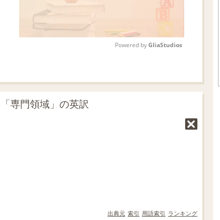
Powered by 
GliaStudios
M
u
t
の「専門領域」の英訳
e
出典元
索引
用語索引
ランキング