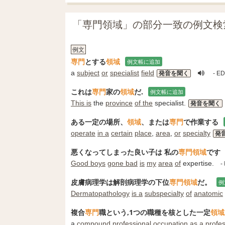
「専門領域」の部分一致の例文検
例文
専門
とする
領域
例文帳に追加
a
subject
or
specialist
field
発音を聞く
- 
これは
専門
家の
領域
だ.
例文帳に追加
This is
the
province
of the
specialist.
発音を聞く
ある一定の場所、
領域
、または
専門
で作業する
operate
in a
certain
place
,
area
,
or
specialty
発
悪くなってしまった良い子は 私の
専門領域
です
Good boys
gone bad
is
my
area
of
expertise.
-
皮膚病理学は解剖病理学の下位
専門領域
だ。
例
Dermatopathology
is a
subspecialty
of
anatomic
複合
専門
職という,1つの職種を核とした一定
領域
a
compound
professional
occupation
as a
profes