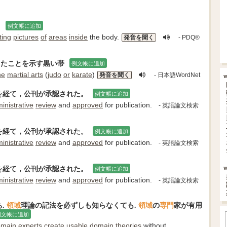
。
例文帳に追加
ting
pictures
of
areas
inside
the body.
発音を聞く
- PDQ®
したことを示す黒い帯
例文帳に追加
he
martial arts
(
judo
or
karate
)
発音を聞く
- 日本語WordNet
を経て，公刊が承認された。
例文帳に追加
inistrative
review
and
approved
for publication.
- 英語論文検索
を経て，公刊が承認された。
例文帳に追加
inistrative
review
and
approved
for publication.
- 英語論文検索
を経て，公刊が承認された。
例文帳に追加
inistrative
review
and
approved
for publication.
- 英語論文検索
,
領域
理論の記法を必ずしも知らなくても,
領域
の
専門
家が有用
例文帳に追加
omain
experts
create
usable
domain
theories
without