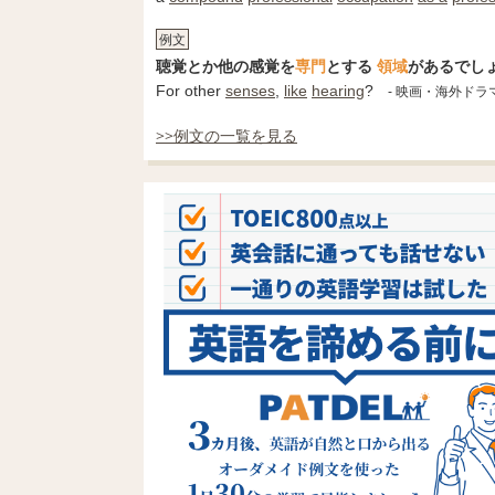
例文
聴覚とか他の感覚を
専門
とする
領域
があるでし
For other
senses
,
like
hearing
?
- 映画・海外ド
>>例文の一覧を見る