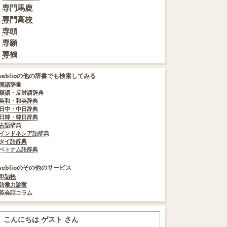
専門馬鹿
専門高校
専頭
専願
専鶴
weblioの他の辞書でも検索してみる
国語辞書
類語・反対語辞典
英和・和英辞典
日中・中日辞典
日韓・韓日辞典
古語辞典
インドネシア語辞典
タイ語辞典
ベトナム語辞典
weblioのその他のサービス
単語帳
語彙力診断
英会話コラム
こんにちは ゲスト さん