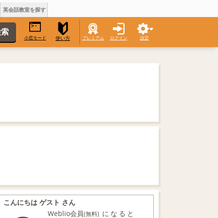
英会話教室を探す
小窓モード
プレミアム
ログイン
設定
使い方
こんにちは ゲスト さん
Weblio会員
になると
(無料)