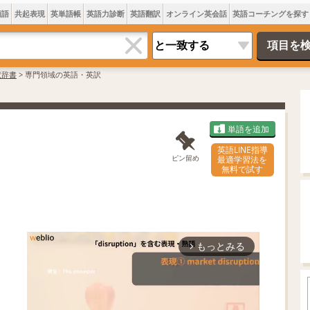
類語
共起表現
英単語帳
英語力診断
英語翻訳
オンライン英会話
英語コーチングを探す
訳辞書
>
専門領域の英語・英訳
単語を追加
英語LINE指導
ピン留め
最適学習法を
無料で試す
もっとみる
arrow_forward_ios