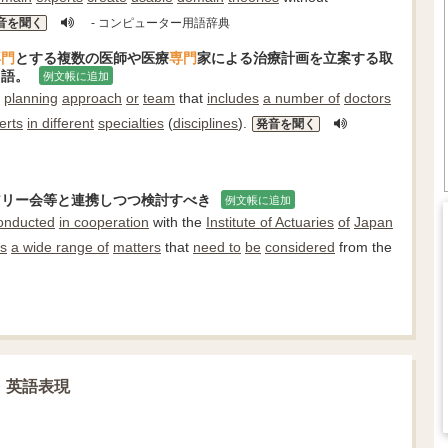
音を聞く
- コンピューター用語辞典
専門
とする複数の医師や医療
専門
家による治療計画を立案する取
用語。
例文帳に追加
planning
approach
or
team
that
includes
a number of
doctors
erts
in different
specialties
(
disciplines
).
発音を聞く
アリー会等と連携しつつ検討すべき
例文帳に追加
onducted
in cooperation
with the
Institute of Actuaries
of
Japan
is
a wide range of
matters
that
need to
be
considered
from the
・英語表現