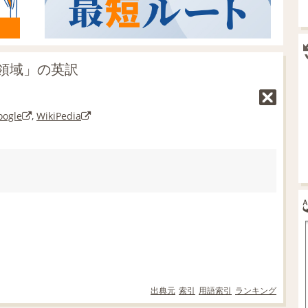
領域」の英訳
oogle
,
WikiPedia
出典元
索引
用語索引
ランキング