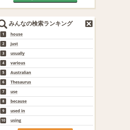
みんなの検索ランキング
house
1
just
2
usually
3
various
4
Australian
5
Thesaurus
6
use
7
because
8
used in
9
using
10