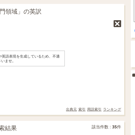
専門領域」の英訳
味や英語表現を生成しているため、不適
さいませ。
出典元
索引
用語索引
ランキング
索結果
該当件数 :
35
件