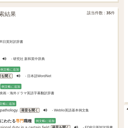
索結果
該当件数 :
35
件
EDR日英対訳辞書
- 研究社 新和英中辞典
例文帳に追加
音を聞く
- 日本語WordNet
例文帳に追加
 映画・海外ドラマ英語字幕翻訳辞書
文帳に追加
pathology.
発音を聞く
- Weblio英語基本例文集
にわたる
専門
職種
例文帳に追加
sional
duty
in a
certain
field
発音を聞く
- EDR日英対訳辞書