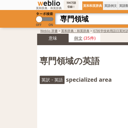
506万語
英和和英辞典
英語例文
英語
収録！
英和辞典・和英辞典
Weblio 辞書
>
英和辞典・和英辞典
>
JST科学技術用語日英対
意味
例文
(35件)
専門領域の英語
specialized area
英訳・英語