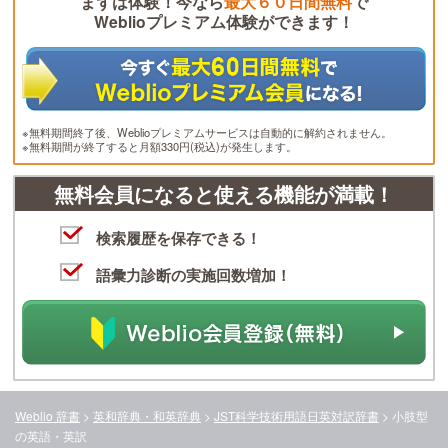
まずは体験！今なら
最大６０日間無料
で
Weblioプレミアム体験ができます！
※無料期間終了後、Weblioプレミアムサービスは自動的に解約されません。
※無料期間が終了すると月額330円(税込)が発生します。
無料会員になると使える機能が満載！
検索履歴を保存できる！
語彙力診断の実施回数増加！
Weblio 辞書
>
英和辞典・和英辞典
>
JST科学技術用語日英対訳辞書
>
小肢型
の英語・英訳