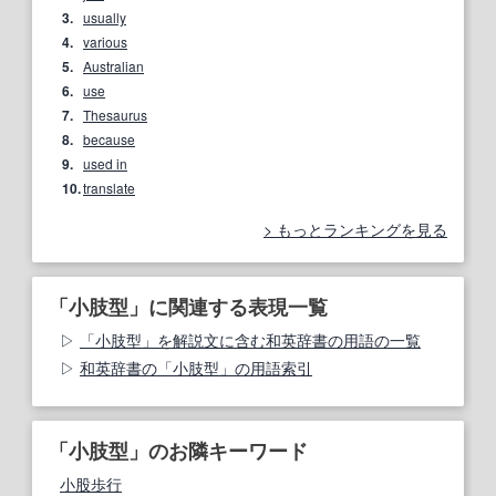
3.
usually
4.
various
5.
Australian
6.
use
7.
Thesaurus
8.
because
9.
used in
10.
translate
もっとランキングを見る
「小肢型」に関連する表現一覧
「小肢型」を解説文に含む和英辞書の用語の一覧
和英辞書の「小肢型」の用語索引
「小肢型」のお隣キーワード
小股歩行