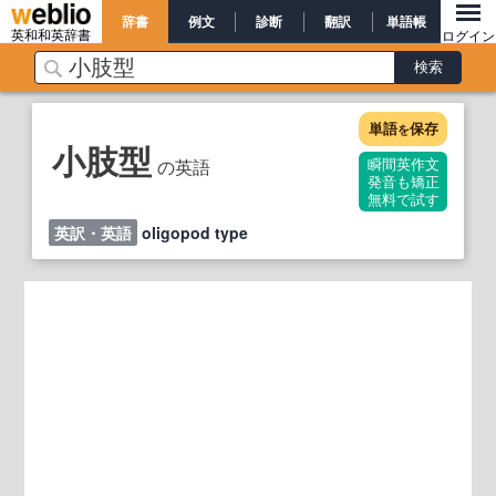
辞書
例文
診断
翻訳
単語帳
英和和英辞書
ログイン
単語
保存
を
小肢型
の英語
瞬間英作文
発音も矯正
無料で試す
英訳・英語
oligopod type