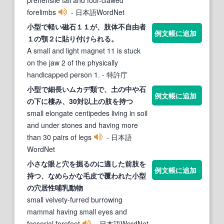
forelimbs
- 日本語WordNet
小
型
で軽い磁石１１が、
肢
体不自由者
例文帳に追加
１の顎２に貼り付けられる。
A small and light magnet 11 is stuck
on the jaw 2 of the physically
handicapped person 1.
- 特許庁
小
型
で細長いムカデ類で、土の中や石
例文帳に追加
の下に棲み、30対以上の
肢
を持つ
small elongate centipedes living in soil
and under stones and having more
than 30 pairs of legs
- 日本語
WordNet
小
さな眼と穴を掘るのに適した前
肢
を
例文帳に追加
持つ、なめらかな毛皮で覆われた
小
型
の穴居性哺乳動物
small velvety-furred burrowing
mammal having small eyes and
fossorial forefeet
- 日本語WordNet