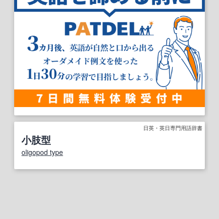
日英・英日専門用語辞書
小肢型
oligopod type