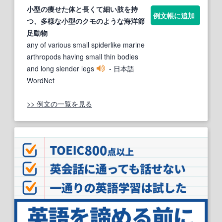
小
型
の痩せた体と長くて細い
肢
を持
例文帳に追加
つ、多様な
小
型
のクモのような海洋節
足動物
any of various small spiderlike marine
arthropods having small thin bodies
and long slender legs
- 日本語
WordNet
>> 例文の一覧を見る