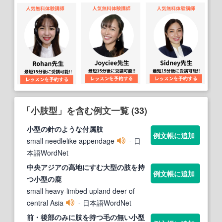
「小肢型」を含む例文一覧 (33)
小
型
の針のような付属
肢
例文帳に追加
small needlelike appendage
- 日
本語WordNet
中央アジアの高地にすむ大
型
の
肢
を持
例文帳に追加
つ
小
型
の鹿
small heavy-limbed upland deer of
central Asia
- 日本語WordNet
前・後部のみに
肢
を持つ毛の無い
小
型