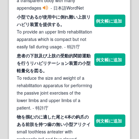
a transparent body with many
appendages
- 日本語WordNet
小
型
であるが使用中に倒れ難い上
肢
リ
例文帳に追加
ハビリ装置を提供する。
To provide an upper limb rehabilitation
apparatus which is compact but not
easily fall during usage.
- 特許庁
患者の下
肢
及び上
肢
の受動的関節運動
例文帳に追加
を行うリハビリテーション装置の
小
型
軽量化を図る。
To reduce the size and weight of a
rehabilitation apparatus for performing
the passive joint exercises of the
lower limbs and upper limbs of a
patient.
- 特許庁
物を掴むのに適した尾と4本の鈎爪の
例文帳に追加
ある前
肢
を持つ歯の無い
小
型
アリクイ
small toothless anteater with
prehensile tail and four-clawed