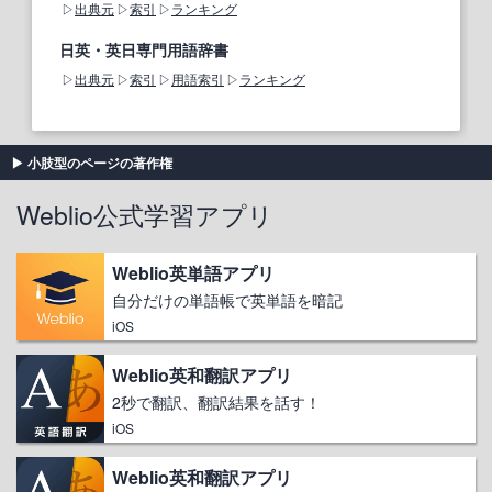
出典元
索引
ランキング
日英・英日専門用語辞書
出典元
索引
用語索引
ランキング
小肢型のページの著作権
Weblio公式学習アプリ
Weblio英単語アプリ
自分だけの単語帳で英単語を暗記
iOS
Weblio英和翻訳アプリ
2秒で翻訳、翻訳結果を話す！
iOS
Weblio英和翻訳アプリ