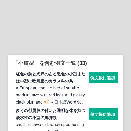
「小肢型」を含む例文一覧 (33)
紅色の
肢
と光沢のある黒色の
小
型
また
例文帳に追加
は中
型
の欧州産のカラス科の鳥
a European corvine bird of small or
medium size with red legs and glossy
black plumage
- 日本語WordNet
多くの付属
肢
の付いた透明な体を持つ
例文帳に追加
淡水性の
小
型
の鰓脚類
small freshwater branchiopod having