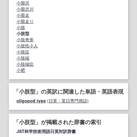
小股沢
小股沢川
小股走
小股走り
小肢
小肢型
小肢奇形
小肢性小人
小肢症
小肢端
小肢端症
小肥
「小肢型」の英訳に関連した単語・英語表現
oligopod type
(日英・英日専門用語)
「小肢型」が掲載された辞書の索引
JST科学技術用語日英対訳辞書