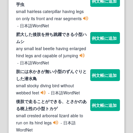
例文帳に追加
芋虫
small hairless caterpillar having legs
on only its front and rear segments
- 日本語WordNet
肥大した後
肢
を持ち跳躍できる
小
型
ハ
例文帳に追加
ムシ
any small leaf beetle having enlarged
hind legs and capable of jumping
- 日本語WordNet
肢
には水かきが無い
小
型
のずんぐりと
例文帳に追加
した潜水鳥
small stocky diving bird without
webbed feet
- 日本語WordNet
後
肢
で走ることができる、とさかのあ
例文帳に追加
る樹上性の
小
型
トカゲ
small crested arboreal lizard able to
run on its hind legs
- 日本語
WordNet