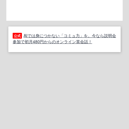
AIでは身につかない「コミュ力」を。今なら説明会
公式
参加で初月480円からのオンライン英会話！