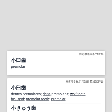
学術用語英和対訳集
小臼歯
premolar
JST科学技術用語日英対訳辞書
小臼歯
dentes premolares;
dens
premolaris;
wolf tooth
;
bicuspid
;
premolar tooth
;
premolar
小きゅう歯