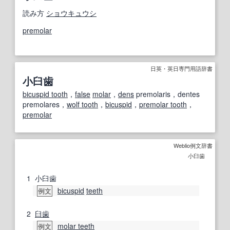
読み方
ショウキュウシ
premolar
日英・英日専門用語辞書
小臼歯
bicuspid tooth
，
false
molar
，
dens
premolaris，dentes
premolares，
wolf tooth
，
bicuspid
，
premolar tooth
，
premolar
Weblio例文辞書
小臼歯
1
小臼歯
bicuspid
teeth
例文
2
臼歯
molar teeth
例文