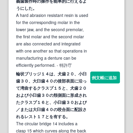
義歯製作時の操作を能率的に行えるよ
うにした。
A hard abrasion resistant resin is used
for the corresponding molar in the
lower jaw, and the second premolar,
the first molar and the second molar
are also connected and integrated
with one another so that operations in
manufacturing a denture can be
efficiently performed.
- 特許庁
輪状ブリッジ１４は、犬歯２０、
小臼
例文帳に追加
歯
３０、大
臼歯
４０の後部表面に沿っ
て湾曲するクラスプ１５と、犬歯２０
および
小臼歯
３０の頬側面に形成され
たクラスプ１６と、
小臼歯
３０および
／または大
臼歯
４０の咬合面に配設さ
れるレスト１７とを有する。
The circular bridge 14 includes a
clasp 15 which curves along the back