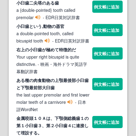
小臼歯
二尖塔のある歯
例文帳に追加
a {double-pointed} tooth called
premolar
- EDR日英対訳辞書
小臼歯
という,動物の器官
例文帳に追加
a double-pointed tooth, called
bicuspid tooth
- EDR日英対訳辞書
右上の
小臼歯
が極めて特徴的だ
例文帳に追加
Your upper right bicuspid is quite
distinctive.
- 映画・海外ドラマ英語字
幕翻訳辞書
ある種の肉食動物の上顎最後部
小臼歯
例文帳に追加
と下顎最前部大
臼歯
the last upper premolar and first lower
molar teeth of a carnivore
- 日本
語WordNet
金属咬頭１０Ａは、下顎側総義歯１の
例文帳に追加
第１
小臼歯
３、第２
小臼歯
４に連接し
て埋設する。