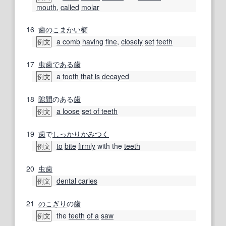
mouth
,
called
molar
16
歯の
こまかい
櫛
a comb
having
fine
,
closely
set
teeth
例文
17
虫歯
である
歯
a
tooth
that is
decayed
例文
18
隙間
のある
歯
a loose
set of teeth
例文
19
歯
で
しっかり
かみつく
to
bite
firmly
with the
teeth
例文
20
虫歯
dental caries
例文
21
のこぎり
の
歯
the
teeth
of a
saw
例文