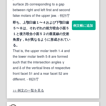
surface 2b corresponding to a gap
between right and left first and second
false molars of the upper jaw.
- 特許庁
即ち、上顎
臼歯
１〜４および下顎
臼歯
例文帳に追加
５〜８は、それぞれの前方咬合
小
面５
１と後方咬合
小
面５２の垂直線の交差
角度γ，δが異なるように形成されてい
る。
That is, the upper molar teeth 1-4 and
the lower molar teeth 5-8 are formed
such that the intersection angles γ
and δ of the vertical lines of respective
front facet 51 and a rear facet 52 are
different.
- 特許庁
>> 例文の一覧を見る