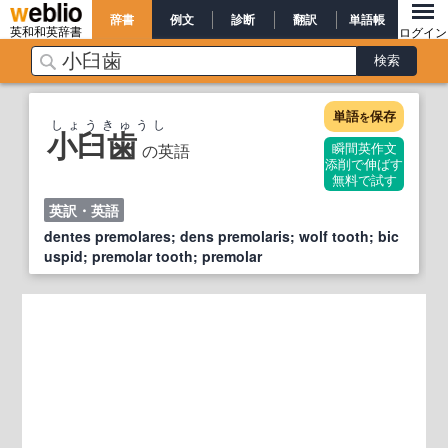
辞書
例文
診断
翻訳
単語帳
英和和英辞書
ログイン
単語
保存
を
しょうきゅうし
小臼歯
の英語
瞬間英作文
添削で伸ばす
無料で試す
英訳・英語
dentes premolares; dens premolaris; wolf tooth; bic
uspid; premolar tooth; premolar