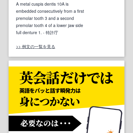
A metal cuspis dentis 10A is
embedded consecutively from a first
premolar tooth 3 and a second
premolar tooth 4 of a lower jaw side
full denture 1.
- 特許庁
>> 例文の一覧を見る