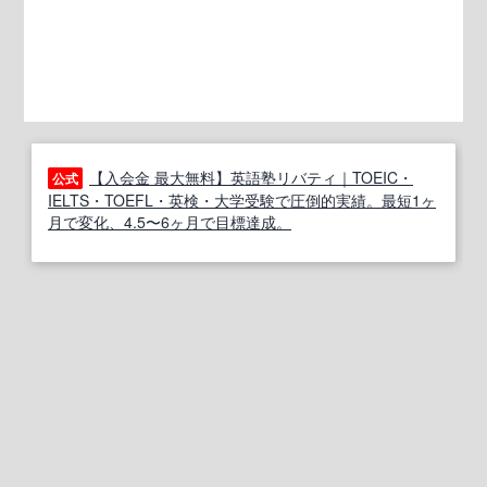
【入会金 最大無料】英語塾リバティ｜TOEIC・
公式
IELTS・TOEFL・英検・大学受験で圧倒的実績。最短1ヶ
月で変化、4.5〜6ヶ月で目標達成。