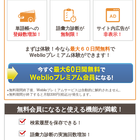
単語帳への
語彙力診断が
サイト内広告が
登録数増加！
無制限！
非表示！
まずは体験！今なら
最大６０日間無料
で
Weblioプレミアム体験ができます！
※無料期間終了後、Weblioプレミアムサービスは自動的に解約されません。
※無料期間が終了すると月額330円(税込)が発生します。
無料会員になると使える機能が満載！
検索履歴を保存できる！
語彙力診断の実施回数増加！