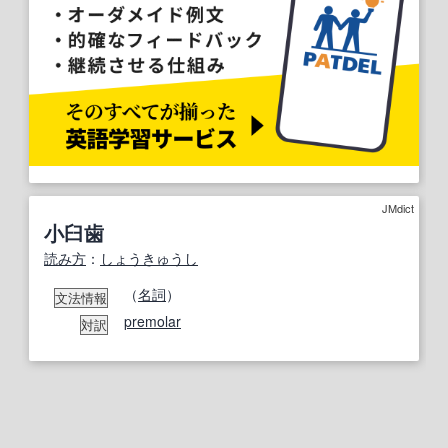
JMdict
小臼歯
読み方
：
しょうきゅうし
（
名詞
）
文法情報
premolar
対訳