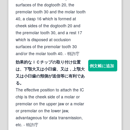
surfaces of the dogtooth 20, the
premolar tooth 30 and the molar tooth
40, a clasp 16 which is formed at
cheek sides of the dogtooth 20 and
the premolar tooth 30, and a rest 17
which is disposed at occlusion
surfaces of the premolar tooth 30
and/or the molar tooth 40.
- 特許庁
効果的なＩＣチップの取り付け位置
例文帳に追加
は、下顎大又は
小臼歯
、又は，上顎大
又は
小臼歯
の頬側が送信等に有利であ
る。
The effective position to attach the IC
chip is the cheek side of a molar or
premolar on the upper jaw or a molar
or premolar on the lower jaw,
advantageous for data transmission,
etc.
- 特許庁