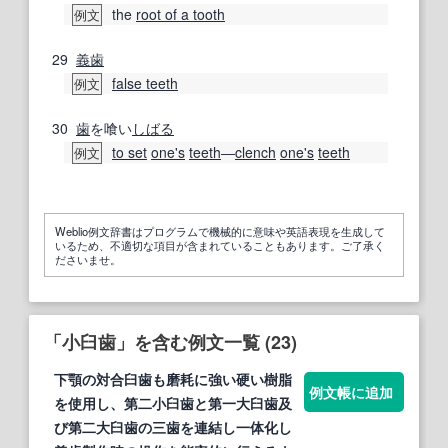
the
root of a tooth
例文
29
義歯
false teeth
例文
30
歯
を喰い
しばる
to set
one's
teeth
―
clench
one's
teeth
例文
Weblio例文辞書はプログラムで機械的に意味や英語表現を生成して
いるため、不適切な項目が含まれていることもあります。ご了承く
ださいませ。
「小臼歯」を含む例文一覧 (23)
下顎の対合
臼歯
も磨耗に強い硬い樹脂
例文帳に追加
を使用し、第二
小臼歯
と第一大
臼歯
及
び第二大
臼歯
の三歯を連結し一体化し