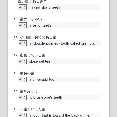
9
鋭い
歯がある
さま
having
sharp
teeth
例文
10
歯の
一そろい
a set of
teeth
例文
11
小臼歯
二尖
塔
のある
歯
a {double-pointed}
tooth
called
premolar
例文
12
密集して
いる
歯
close-set
teeth
例文
13
単
尖の
歯
a
unicuspid
tooth
例文
14
歯をみがく
to brush one's teeth
例文
15
臼歯
という
奥歯
a
tooth
that is
toward
the
back of
the
例文