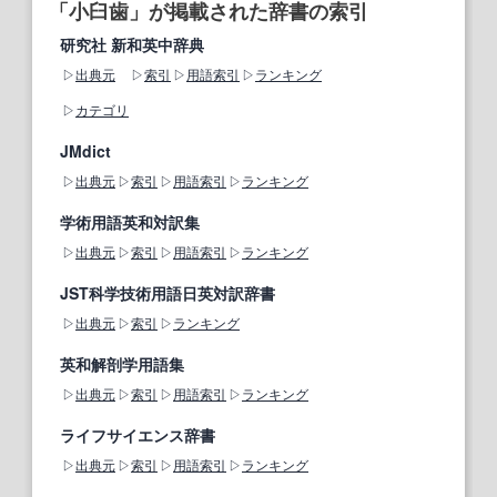
「小臼歯」が掲載された辞書の索引
研究社 新和英中辞典
出典元
索引
用語索引
ランキング
カテゴリ
JMdict
出典元
索引
用語索引
ランキング
学術用語英和対訳集
出典元
索引
用語索引
ランキング
JST科学技術用語日英対訳辞書
出典元
索引
ランキング
英和解剖学用語集
出典元
索引
用語索引
ランキング
ライフサイエンス辞書
出典元
索引
用語索引
ランキング