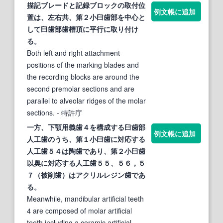
描記ブレードと記録ブロックの取付位
例文帳に追加
置は、左右共、第２
小臼歯
部を中心と
して
臼歯
部歯槽頂に平行に取り付け
る。
Both left and right attachment
positions of the marking blades and
the recording blocks are around the
second premolar sections and are
parallel to alveolar ridges of the molar
sections.
- 特許庁
一方、下顎用義歯４を構成する
臼歯
部
例文帳に追加
人工歯のうち、第１
小臼歯
に対応する
人工歯５４は陶歯であり、第２
小臼歯
以奥に対応する人工歯５５、５６，５
７（被削歯）はアクリルレジン歯であ
る。
Meanwhile, mandibular artificial teeth
4 are composed of molar artificial
teeth including a ceramic artificial