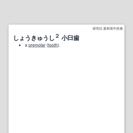
研究社 新和英中辞典
２
しょうきゅうし
小臼歯
a
premolar
(
tooth
).