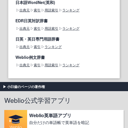
日本語WordNet(英和)
出典元
索引
用語索引
ランキング
EDR日英対訳辞書
出典元
索引
用語索引
ランキング
日英・英日専門用語辞書
出典元
索引
ランキング
Weblio例文辞書
出典元
索引
用語索引
ランキング
小臼歯のページの著作権
Weblio公式学習アプリ
Weblio英単語アプリ
自分だけの単語帳で英単語を暗記