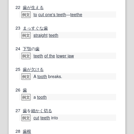
22
歯が
生える
to
cut one's teeth
―
teethe
例文
23
まっすぐな
歯
straight
teeth
例文
24
下顎
の
歯
teeth
of the
lower jaw
例文
25
歯が
欠ける
A
tooth
breaks.
例文
26
歯
a
tooth
例文
27
歯
を
細かく
切る
cut
teeth
into
例文
28
歯根