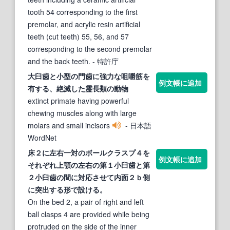
tooth 54 corresponding to the first
premolar, and acrylic resin artificial
teeth (cut teeth) 55, 56, and 57
corresponding to the second premolar
and the back teeth.
- 特許庁
大
臼歯
と
小
型の門歯に強力な咀嚼筋を
例文帳に追加
有する、絶滅した霊長類の動物
extinct primate having powerful
chewing muscles along with large
molars and small incisors
- 日本語
WordNet
床２に左右一対のボールクラスプ４を
例文帳に追加
それぞれ上顎の左右の第１
小臼歯
と第
２
小臼歯
の間に対応させて内面２ｂ側
に突出する形で設ける。
On the bed 2, a pair of right and left
ball clasps 4 are provided while being
protruded on the side of the inner