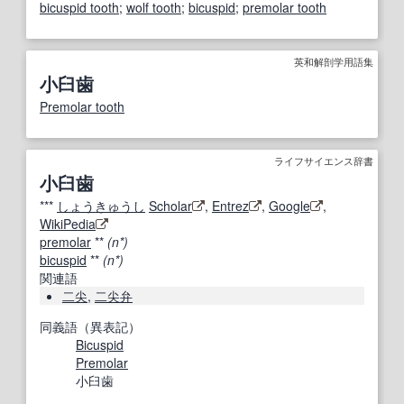
bicuspid tooth
;
wolf tooth
;
bicuspid
;
premolar tooth
英和解剖学用語集
小臼歯
Premolar tooth
ライフサイエンス辞書
小臼歯
***
しょうきゅうし
Scholar
,
Entrez
,
Google
,
WikiPedia
premolar
**
(n*)
bicuspid
**
(n*)
関連語
二尖
,
二尖弁
同義語（異表記）
Bicuspid
Premolar
小臼歯