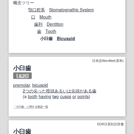
概念ツリー
顎口腔系
Stomatognathic System
口
Mouth
歯列
Dentition
歯
Tooth
小臼歯
Bicuspid
日本語WordNet(英和)
小臼歯
【
名詞
】
premolar
,
bicuspid
2つの
尖った
咬頭
あるいは
尖頭
がある
歯
(a
tooth
having
two
cusps
or
points
)
「小臼歯」に関する類語一覧
EDR日英対訳辞書
小臼歯