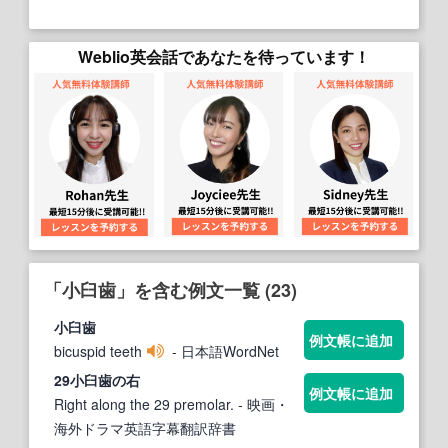
Weblio英会話であなたを待っています！
「小臼歯」を含む例文一覧 (23)
小臼歯
例文帳に追加
bicuspid teeth
- 日本語WordNet
29
小臼歯
の右
例文帳に追加
Right along the 29 premolar.
- 映画・
海外ドラマ英語字幕翻訳辞書