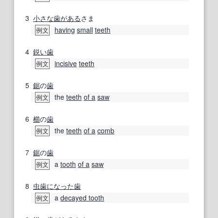
3
小さな
歯がある
さま
having
small
teeth
例文
4
鋭い
歯
incisive
teeth
例文
5
鋸
の
歯
the
teeth
of a
saw
例文
6
櫛
の
歯
the
teeth
of a
comb
例文
7
鋸
の
歯
a
tooth
of a
saw
例文
8
虫歯
になった
歯
a
decayed tooth
例文