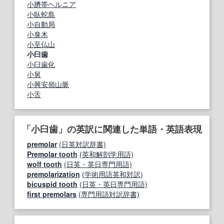
小臍帯ヘルニア
小臥蛇島
小自動局
小臭木
小至仏山
小臼歯
小臼歯化
小舅
小興安嶺山脈
小舌
「小臼歯」の英訳に関連した単語・英語表現
premolar
(日英対訳辞書)
Premolar tooth
(英和解剖学用語)
wolf tooth
(日英・英日専門用語)
premolarization
(学術用語英和対訳)
bicuspid tooth
(日英・英日専門用語)
first premolars
(専門用語対訳辞書)