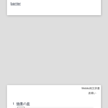
barrier
Weblio例文辞書
差構い
1
物事
の
差