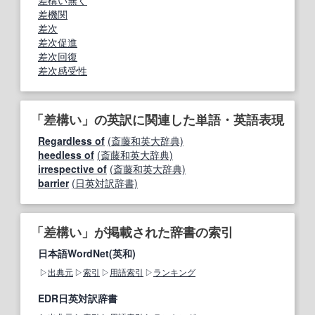
差構い無く
差機関
差次
差次促進
差次回復
差次感受性
「差構い」の英訳に関連した単語・英語表現
Regardless of
(斎藤和英大辞典)
heedless of
(斎藤和英大辞典)
irrespective of
(斎藤和英大辞典)
barrier
(日英対訳辞書)
「差構い」が掲載された辞書の索引
日本語WordNet(英和)
出典元
索引
用語索引
ランキング
EDR日英対訳辞書