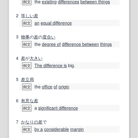
the
existing
differences
between things
例文
2
等しい
差
an
equal difference
例文
3
物事
の
差
の
度合い
the
degree of
difference between
things
例文
4
差
が
大きい
The difference is
big.
例文
5
差立
局
the
office
of
origin
例文
6
有意な
差
a
significant difference
例文
7
かなりの
差
で
by a
considerable
margin
例文