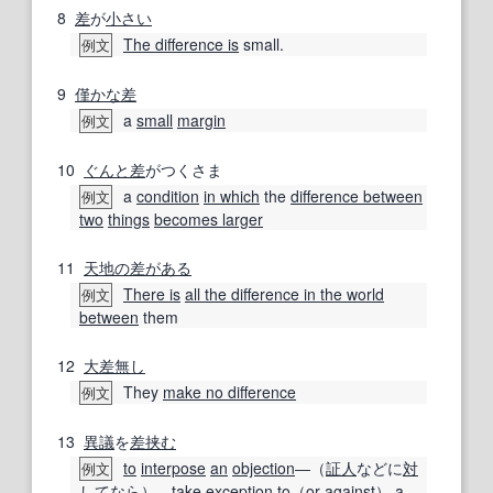
8
差
が
小さい
The difference is
small.
例文
9
僅かな
差
a
small
margin
例文
10
ぐんと
差
がつくさま
a
condition
in which
the
difference between
例文
two
things
becomes larger
11
天地の差
がある
There is
all the difference in the world
例文
between
them
12
大差
無し
They
make no difference
例文
13
異議
を
差挟む
to
interpose
an
objection
―（
証人
などに
対
例文
して
なら）―
take exception to
（
or
against
） a