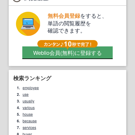
をすると、
無料会員登録
単語の閲覧履歴を
確認できます。
Weblio会員
(無料)
に登録する
検索ランキング
1.
employee
2.
use
3.
usually
4.
various
5.
house
6.
because
7.
services
8.
buyer