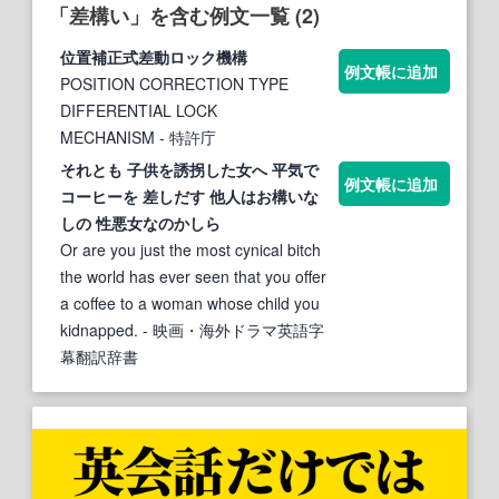
「差構い」を含む例文一覧 (2)
位置補正式
差
動ロック機構
例文帳に追加
POSITION CORRECTION TYPE
DIFFERENTIAL LOCK
MECHANISM
- 特許庁
それとも 子供を誘拐した女へ 平気で
例文帳に追加
コーヒーを
差
しだす 他人はお
構い
な
しの 性悪女なのかしら
Or are you just the most cynical bitch
the world has ever seen that you offer
a coffee to a woman whose child you
kidnapped.
- 映画・海外ドラマ英語字
幕翻訳辞書