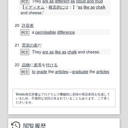
They
are as
different
as
cloud and mud
例文
【
イディオム
・
格言
的に
は：】“
as
like as
chalk
and cheese.”
20
許容差
a
permissible
difference
例文
21
雲泥の差
だ
They
are as
like as
chalk
and cheese.
例文
22
品物
に
差等
を
付ける
to
grade
the
articles
―
graduate
the
articles
例文
Weblio例文辞書はプログラムで機械的に意味や英語表現を生成して
いるため、不適切な項目が含まれていることもあります。ご了承く
ださいませ。
閲覧履歴