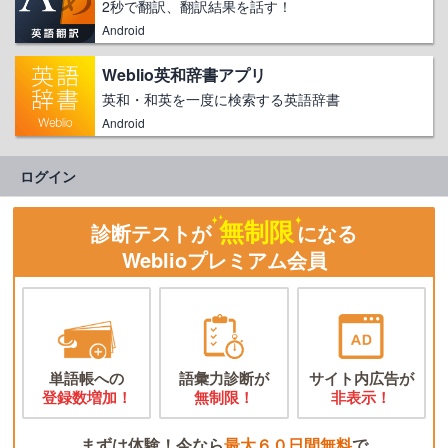
2秒で翻訳、翻訳結果を話す！
Android
Weblio英和辞書アプリ
英和・和英を一度に検索する英語辞書
Android
ログイン
無制限
診断テストが
になる
Weblioプレミアム会員
単語帳への
語彙力診断が
サイト内広告が
登録数増加！
無制限！
非表示！
まずは体験！今なら
最大６０日間無料
で