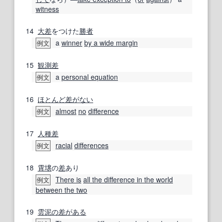
witness
14
大差
をつけた
勝者
a
winner
by a wide margin
例文
15
観測
差
a
personal equation
例文
16
ほとんど
差がない
almost
no
difference
例文
17
人種差
racial
differences
例文
18
霄壌
の
差
あり
There is
all the difference in the world
例文
between the two
19
雲泥の差
がある