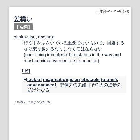
日本語WordNet(英和)
差構い
【
名詞
】
obstruction
,
obstacle
行く手
を
ふさい
でいる
重要でない
もので、
回避する
なり
乗り越える
なり
しなくてはならない
(something
immaterial
that
stands
in the way
and
must
be
circumvented
or
surmounted
)
用例
lack of
imagination
is an
obstacle
to one
's
想像力
の
欠如
は
その人
の
進歩
の
advancement
妨げ
となる
「差構い」に関する類語一覧