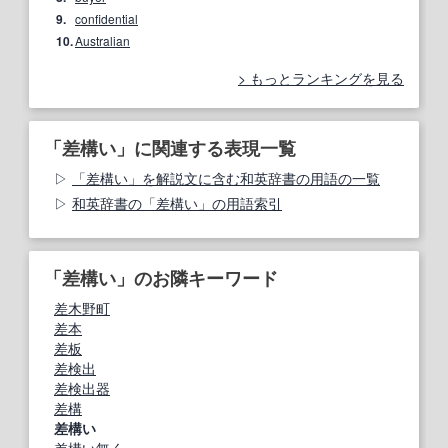
9.
confidential
10.
Australian
もっとランキングを見る
「差構い」に関連する表現一覧
「差構い」を解説文に含む和英辞書の用語の一覧
和英辞書の「差構い」の用語索引
「差構い」のお隣キーワード
差木野町
差本
差板
差検出
差検出器
差構
差構い