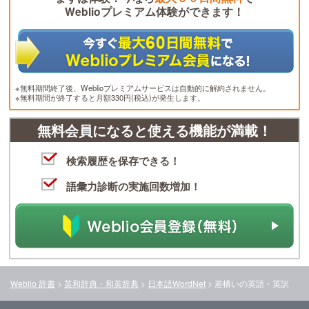
Weblioプレミアム体験ができます！
※無料期間終了後、Weblioプレミアムサービスは自動的に解約されません。
※無料期間が終了すると月額330円(税込)が発生します。
無料会員になると使える機能が満載！
検索履歴を保存できる！
語彙力診断の実施回数増加！
Weblio 辞書
>
英和辞典・和英辞典
>
日本語WordNet
>
差構い
の英語・英訳