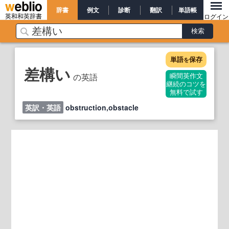
辞書
例文
診断
翻訳
単語帳
英和和英辞書
ログイン
単語
保存
を
差構い
の英語
瞬間英作文
継続のコツを
無料で試す
英訳・英語
obstruction,obstacle