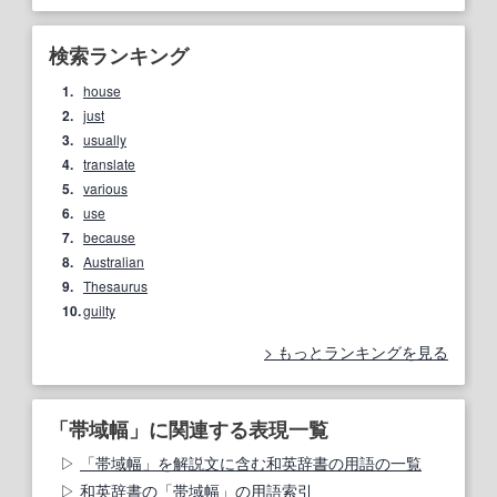
検索ランキング
1.
house
2.
just
3.
usually
4.
translate
5.
various
6.
use
7.
because
8.
Australian
9.
Thesaurus
10.
guilty
もっとランキングを見る
「帯域幅」に関連する表現一覧
「帯域幅」を解説文に含む和英辞書の用語の一覧
和英辞書の「帯域幅」の用語索引