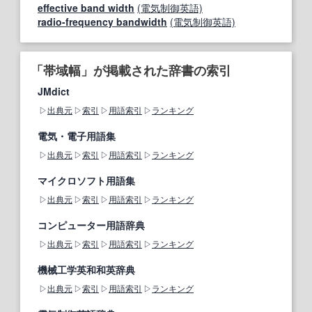
effective band width
(電気制御英語)
radio-frequency bandwidth
(電気制御英語)
「帯域幅」が掲載された辞書の索引
JMdict
出典元
索引
用語索引
ランキング
電気・電子用語集
出典元
索引
用語索引
ランキング
マイクロソフト用語集
出典元
索引
用語索引
ランキング
コンピューター用語辞典
出典元
索引
用語索引
ランキング
機械工学英和和英辞典
出典元
索引
用語索引
ランキング