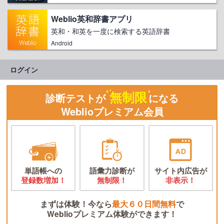
Weblio英和辞書アプリ
英和・和英を一度に検索する英語辞書
Android
ログイン
無制限
診断テストが
になる
Weblioプレミアム会員
単語帳への
語彙力診断が
サイト内広告が
登録数増加！
無制限！
非表示！
まずは体験！今なら
最大６０日間無料
で
Weblioプレミアム体験ができます！