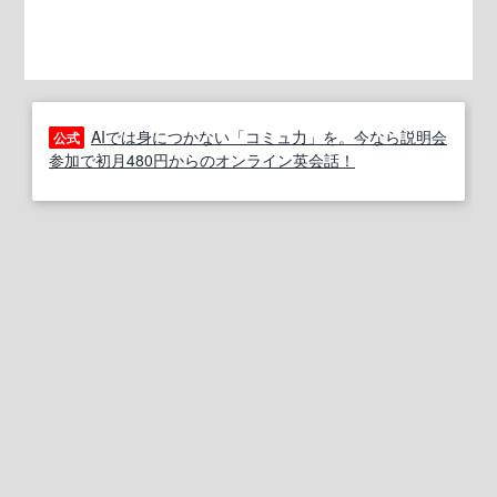
AIでは身につかない「コミュ力」を。今なら説明会
公式
参加で初月480円からのオンライン英会話！