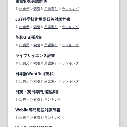
電気制御英語辞典
出典元
索引
用語索引
ランキング
JST科学技術用語日英対訳辞書
出典元
索引
用語索引
ランキング
英和GIS用語集
出典元
索引
用語索引
ランキング
ライフサイエンス辞書
出典元
索引
用語索引
ランキング
日本語WordNet(英和)
出典元
索引
用語索引
ランキング
日英・英日専門用語辞書
出典元
索引
ランキング
Weblio専門用語対訳辞書
出典元
索引
ランキング