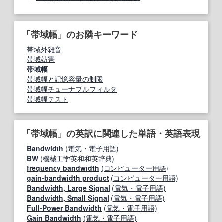
「帯域幅」のお隣キーワード
帯域外雑音
帯域妨害
帯域幅
帯域幅と記憶容量の制限
帯域幅チューナブルフィルタ
帯域幅テスト
「帯域幅」の英訳に関連した単語・英語表現
Bandwidth
(電気・電子用語)
BW
(機械工学英和和英辞典)
frequency bandwidth
(コンピューター用語)
gain-bandwidth product
(コンピューター用語)
Bandwidth, Large Signal
(電気・電子用語)
Bandwidth, Small Signal
(電気・電子用語)
Full-Power Bandwidth
(電気・電子用語)
Gain Bandwidth
(電気・電子用語)