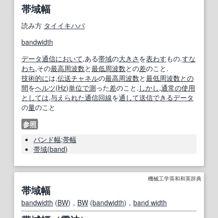
帯域幅
読み方
タイイキハバ
bandwidth
データ通信
において
,ある
帯域
の
大きさ
を
表わす
もの.
すな
わち
,その
最高
周波数
と
最低
周波数
との
差
のこと.
技術的に
は,
伝送
チャネル
の
最高
周波数
と
最低
周波数
との
間
を
ヘルツ
(
Hz
)
単位で
測
った
差
のこと.
しかし
,
通常の
使用
としては
,
与えられた
通信回線
を
通して
送信
できる
データ
の
量
のこと
参照
バンド幅
;
帯
幅
帯域
(
band
)
機械工学英和和英辞典
帯域幅
bandwidth
(
BW
)，
BW
(
bandwidth
)，
band width