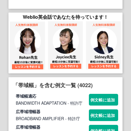
Weblio英会話であなたを待っています！
「帯域幅」を含む例文一覧 (4022)
帯域幅
適応
例文帳に追加
BANDWIDTH ADAPTATION
- 特許庁
広
帯域
増
幅
器
例文帳に追加
BROADBAND AMPLIFIER
- 特許庁
広
帯域
増
幅
器
例文帳に追加