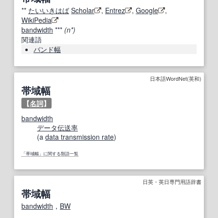
**
たいいきはば
Scholar
,
Entrez
,
Google
,
WikiPedia
bandwidth
***
(n*)
関連語
バンド幅
日本語WordNet(英和)
帯域幅
【
名詞
】
bandwidth
データ伝送
率
(a
data transmission rate
)
「帯域幅」に関する類語一覧
日英・英日専門用語辞書
帯域幅
bandwidth
，
BW