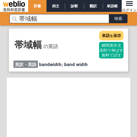
辞書
例文
診断
翻訳
単語帳
英和和英辞書
ログイン
単語
保存
を
帯域幅
の英語
瞬間英作文
添削で伸ばす
無料で試す
英訳・英語
bandwidth; band width