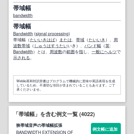
帯域幅
bandwidth
帯域幅
Bandwidth
(
signal processing
)
帯域幅（
たいいきはば
）
または
、
帯域
（
たいいき
）、
周
波数帯域
（
しゅうはすうたい
いき）、
バンド幅
（
英
:
Bandwidth
）とは、
周波数
の
範囲
を
指
し、
一般に
ヘルツ
で
示される
。
Weblio英和対訳辞書はプログラムで機械的に意味や英語表現を生成
しているため、不適切な項目が含まれていることもあります。ご了
承くださいませ。
「帯域幅」を含む例文一覧 (4022)
狭
帯域
音声の
帯域幅
拡張
例文帳に追加
BANDWIDTH EXTENSION OF