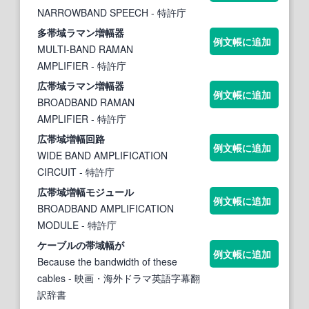
NARROWBAND SPEECH
- 特許庁
多
帯域
ラマン増
幅
器
例文帳に追加
MULTI-BAND RAMAN
AMPLIFIER
- 特許庁
広
帯域
ラマン増
幅
器
例文帳に追加
BROADBAND RAMAN
AMPLIFIER
- 特許庁
広
帯域
増
幅
回路
例文帳に追加
WIDE BAND AMPLIFICATION
CIRCUIT
- 特許庁
広
帯域
増
幅
モジュール
例文帳に追加
BROADBAND AMPLIFICATION
MODULE
- 特許庁
ケーブルの
帯域幅
が
例文帳に追加
Because the bandwidth of these
cables
- 映画・海外ドラマ英語字幕翻
訳辞書