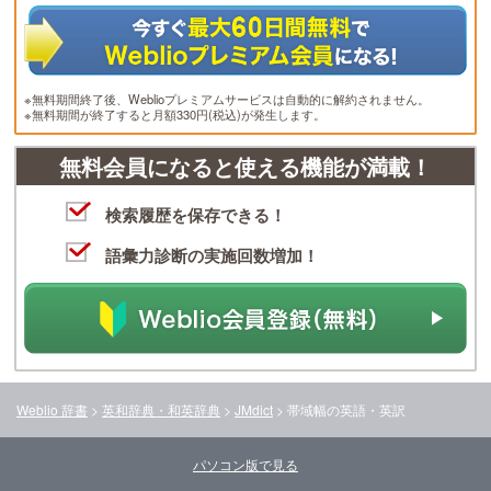
※無料期間終了後、Weblioプレミアムサービスは自動的に解約されません。
※無料期間が終了すると月額330円(税込)が発生します。
無料会員になると使える機能が満載！
検索履歴を保存できる！
語彙力診断の実施回数増加！
Weblio 辞書
>
英和辞典・和英辞典
>
JMdict
>
帯域幅
の英語・英訳
パソコン版で見る