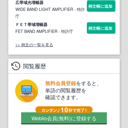
広
帯域
光増
幅
器
例文帳に追加
WIDE BAND LIGHT AMPLIFIER
- 特許
庁
ＦＥＴ
帯域
増
幅
器
例文帳に追加
FET BAND AMPLIFIER
- 特許庁
>> 例文の一覧を見る
閲覧履歴
をすると、
無料会員登録
単語の閲覧履歴を
確認できます。
Weblio会員
(無料)
に登録する