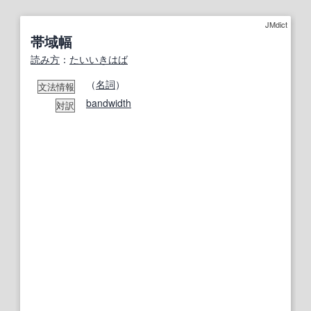
JMdict
帯域幅
読み方
：
たいいきはば
（
名詞
）
文法情報
bandwidth
対訳