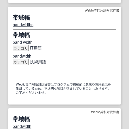
Weblio専門用語対訳辞書
帯域幅
bandwidths
帯域幅
band width
IT
用語
カテゴリ
bandwidth
技術用語
カテゴリ
Weblio専門用語対訳辞書はプログラムで機械的に意味や英語表現を
生成しているため、不適切な項目が含まれていることもあります。
ご了承くださいませ。
Weblio英和対訳辞書
帯域幅
bandwidth