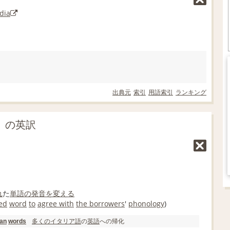
dia
出典元
索引
用語索引
ランキング
化」の英訳
れ
た
単語
の発音
を変える
ed
word
to
agree with
the borrowers
'
phonology
)
多くの
イタリア語
の
英語
への帰化
ian
words