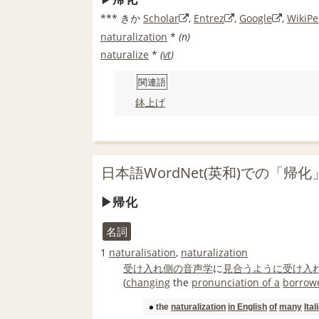
***
きか
Scholar
,
Entrez
,
Google
,
WikiPe
naturalization
*
(n)
naturalize
*
(
vt
)
関連語
鉢上げ
日本語WordNet(英和)での「帰
帰化
名詞
1
naturalisation
,
naturalization
受け入れ
側の
音声学
に
見合う
ように
受け入
(
changing
the
pronunciation of a
borrow
the
naturalization
in English
of
many
Ital