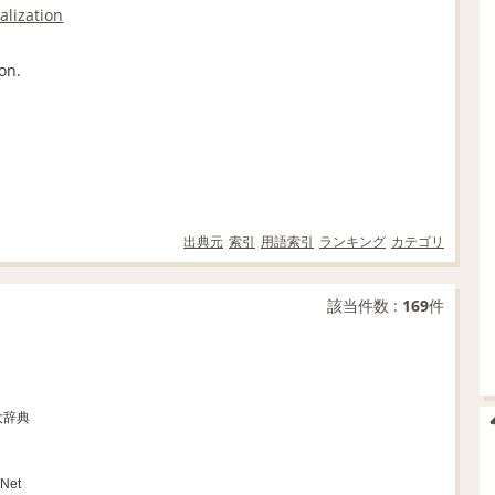
alization
on.
出典元
索引
用語索引
ランキング
カテゴリ
該当件数 :
169
件
大辞典
Net