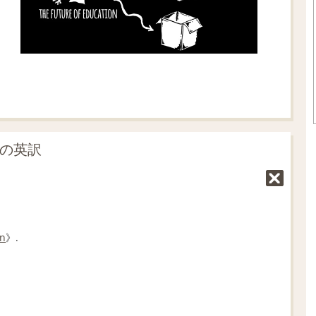
」の英訳
en
》.