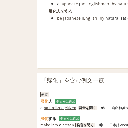
a
Japanese
[
an
Englishman
]
by
natur
帰化人
である
be
Japanese
[
English
]
by
naturalizati
「帰化」を含む例文一覧
例文
帰化
人
例文帳に追加
a
naturalized
citizen
発音を聞く
- 斎藤和英
帰化
する
例文帳に追加
make into
a
citizen
発音を聞く
- 日本語Word