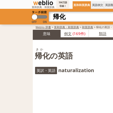
506万語
英和和英辞典
英語例文
英語
収録！
英和辞典・和英辞典
Weblio 辞書
>
英和辞典・和英辞典
>
和英辞典
>
帰化の英語・
意味
例文
(169件)
類語
きか
帰化の英語
naturalization
英訳・英語