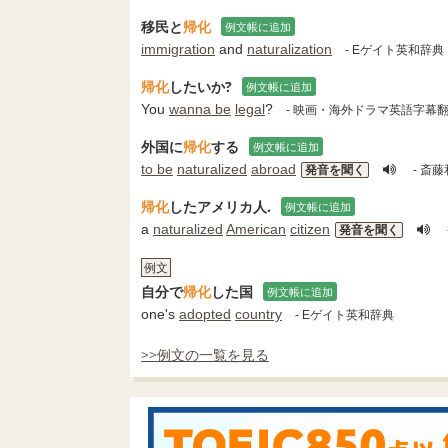
移民と
帰化
例文帳に追加
immigration
and
naturalization
- Eゲイト英和辞典
帰化
したいか?
例文帳に追加
You
wanna be
legal
?
- 映画・海外ドラマ英語字幕
外国に
帰化
する
例文帳に追加
to be
naturalized
abroad
発音を聞く
- 斎
帰化
したアメリカ人.
例文帳に追加
a
naturalized
American
citizen
発音を聞く
例文
自分で
帰化
した国
例文帳に追加
one's
adopted
country
- Eゲイト英和辞典
>>例文の一覧を見る