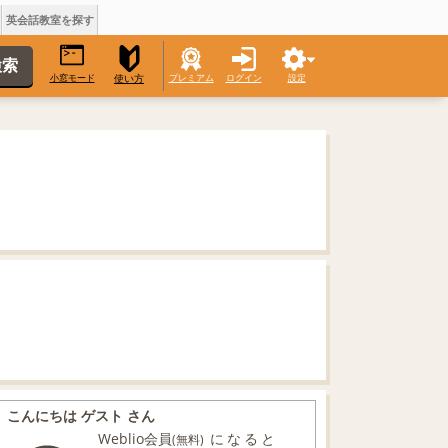
英会話教室を探す
小窓モード
プレミアム
ログイン
設定
使い方
こんにちは ゲスト さん
Weblio会員
になると
(無料)