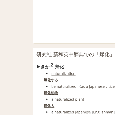
研究社 新和英中辞典での「帰化
２
きか
帰化
naturalization
帰化する
be naturalized
《
as a Japanese
citiz
帰化植物
a
naturalized plant
帰化人
a
naturalized
Japanese
[
Englishman
]