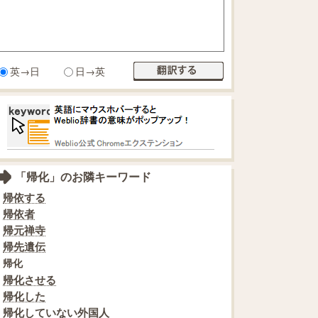
英→日
日→英
「帰化」のお隣キーワード
帰依する
帰依者
帰元禅寺
帰先遺伝
帰化
帰化させる
帰化した
帰化していない外国人