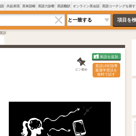
類語
共起表現
英単語帳
英語力診断
英語翻訳
オンライン英会話
英語コーチングを探す
英訳
単語を追加
英語LINE指導
ピン留め
最適学習法を
無料で試す