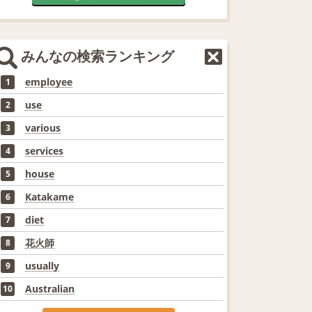
みんなの検索ランキング
employee
1
use
2
various
3
services
4
house
5
Katakame
6
diet
7
花火師
8
usually
9
Australian
10