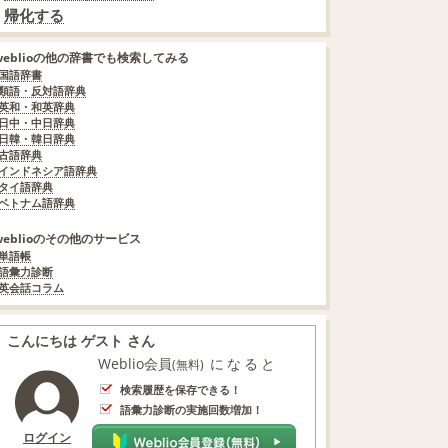
帰化する
weblioの他の辞書でも検索してみる
国語辞書
類語・反対語辞典
英和・和英辞典
日中・中日辞典
日韓・韓日辞典
古語辞典
インドネシア語辞典
タイ語辞典
ベトナム語辞典
weblioのその他のサービス
単語帳
語彙力診断
英会話コラム
こんにちは ゲスト さん
Weblio会員
になると
(無料)
検索履歴を保存できる！
語彙力診断の実施回数増加！
ログイン