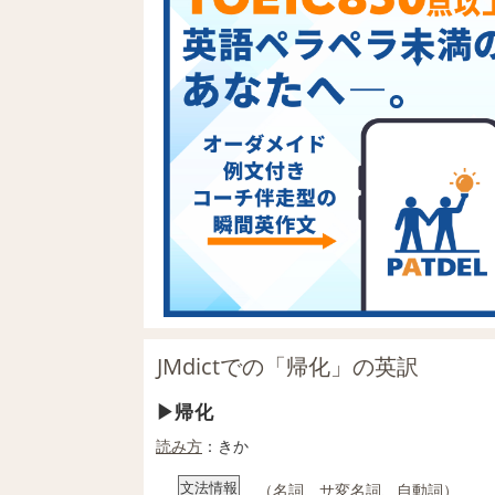
JMdictでの「帰化」の英訳
帰化
読み方
：きか
文法情報
（
名詞
、サ
変名
詞
、
自動詞
）