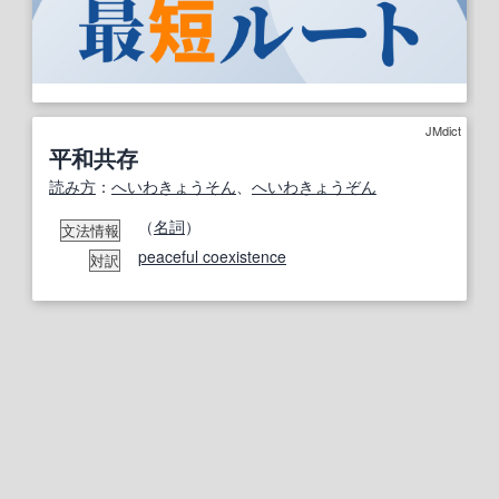
JMdict
平和共存
読み方
：
へいわ
きょうそん
、
へいわ
きょうぞん
（
名詞
）
文法情報
peaceful coexistence
対訳