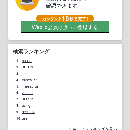
確認できます。
Weblio会員
(無料)
に登録する
検索ランキング
1.
house
2.
usually
3.
just
4.
Australian
5.
Thesaurus
6.
various
7.
used in
8.
using
9.
because
10.
use
もっとランキングを見る