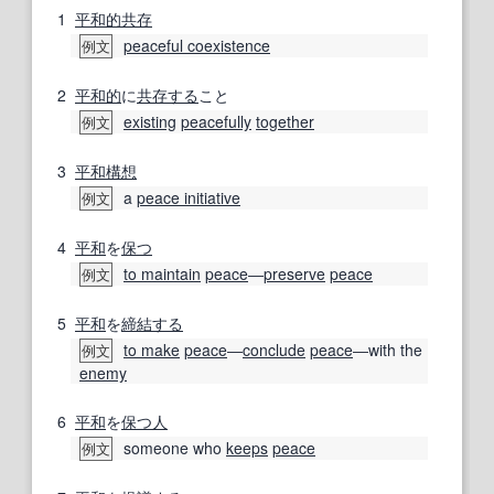
1
平和的共存
peaceful coexistence
例文
2
平和的
に
共存する
こと
existing
peacefully
together
例文
3
平和
構想
a
peace initiative
例文
4
平和
を
保つ
to maintain
peace
―
preserve
peace
例文
5
平和
を
締結する
to make
peace
―
conclude
peace
―with the
例文
enemy
6
平和
を
保つ
人
someone who
keeps
peace
例文