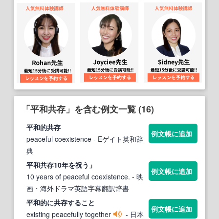
「平和共存」を含む例文一覧 (16)
平和
的
共存
例文帳に追加
peaceful coexistence
- Eゲイト英和辞
典
平和共存
10年を祝う」
例文帳に追加
10 years of peaceful coexistence.
- 映
画・海外ドラマ英語字幕翻訳辞書
平和
的に
共存
すること
例文帳に追加
existing peacefully together
- 日本