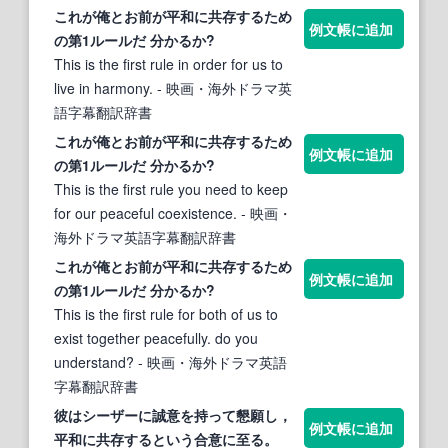
これが俺とお前が
平和
に
共存
するため
例文帳に追加
の第1ルールだ 分かるか?
This is the first rule in order for us to
live in harmony.
- 映画・海外ドラマ英
語字幕翻訳辞書
これが俺とお前が
平和
に
共存
するため
例文帳に追加
の第1ルールだ 分かるか?
This is the first rule you need to keep
for our peaceful coexistence.
- 映画・
海外ドラマ英語字幕翻訳辞書
これが俺とお前が
平和
に
共存
するため
例文帳に追加
の第1ルールだ 分かるか?
This is the first rule for both of us to
exist together peacefully. do you
understand?
- 映画・海外ドラマ英語
字幕翻訳辞書
彼はシーザーに誠意を持って懇願し，
例文帳に追加
平和
に
共存
するという合意に至る。