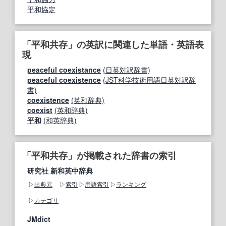
平和協定
「平和共存」の英訳に関連した単語・英語表
現
peaceful coexistance
(日英対訳辞書)
peaceful coexistence
(JST科学技術用語日英対訳辞
書)
coexistence
(英和辞典)
coexist
(英和辞典)
平和
(和英辞典)
「平和共存」が掲載された辞書の索引
研究社 新和英中辞典
出典元
索引
用語索引
ランキング
カテゴリ
JMdict