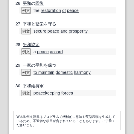
26
平和
の
回復
the
restoration
of
peace
例文
27
平和
と
繁栄
を守る
secure
peace
and
prosperity
例文
28
平和
協定
a
peace
accord
例文
29
一家
の
平和
を
保つ
to maintain
domestic
harmony
例文
30
平和維持軍
peacekeeping forces
例文
Weblio例文辞書はプログラムで機械的に意味や英語表現を生成して
いるため、不適切な項目が含まれていることもあります。ご了承く
ださいませ。