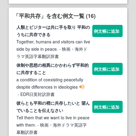
「平和共存」を含む例文一覧 (16)
人類とビジターは共に手を取り
平和
の
例文帳に追加
うちに
共存
できる
Together, humans and visitors can live
side by side in peace.
- 映画・海外ド
ラマ英語字幕翻訳辞書
体制や思想の相異にかかわらず
平和
的
例文帳に追加
に
共存
すること
a condition of coexisting peacefully
despite differences in ideologies
- EDR日英対訳辞書
彼らとも
平和
の裡に
共存
したいと 望ん
例文帳に追加
でいることを伝えなさい
Tell them that we want to live in peace
with them.
- 映画・海外ドラマ英語字
幕翻訳辞書