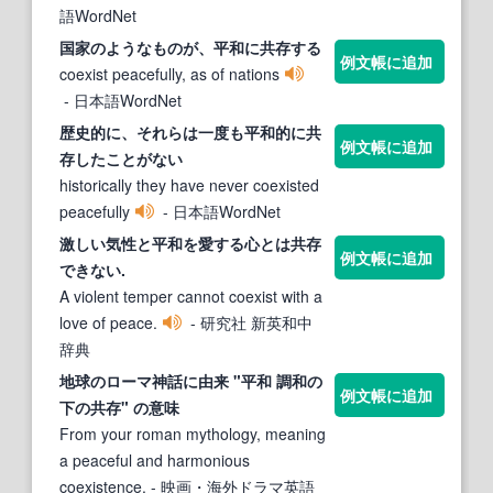
語WordNet
国家のようなものが、
平和
に
共存
する
例文帳に追加
coexist peacefully, as of nations
- 日本語WordNet
歴史的に、それらは一度も
平和
的に
共
例文帳に追加
存
したことがない
historically they have never coexisted
peacefully
- 日本語WordNet
激しい気性と
平和
を愛する心とは
共存
例文帳に追加
できない.
A violent temper cannot coexist with a
love of peace.
- 研究社 新英和中
辞典
地球のローマ神話に由来 "
平和
調和の
例文帳に追加
下の
共存
" の意味
From your roman mythology, meaning
a peaceful and harmonious
coexistence.
- 映画・海外ドラマ英語