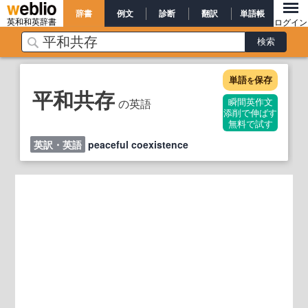
辞書
例文
診断
翻訳
単語帳
英和和英辞書
ログイン
単語
保存
を
平和共存
の英語
瞬間英作文
添削で伸ばす
無料で試す
英訳・英語
peaceful coexistence