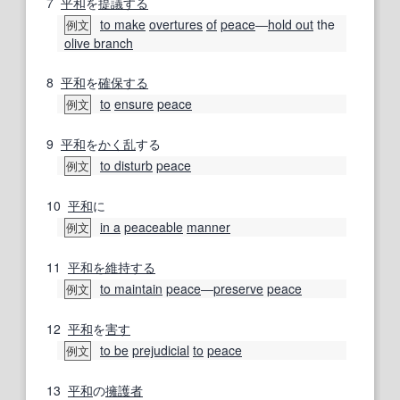
7
平和
を
提議する
to make
overtures
of
peace
―
hold out
the
例文
olive branch
8
平和
を
確保する
to
ensure
peace
例文
9
平和
を
かく乱
する
to disturb
peace
例文
10
平和
に
in a
peaceable
manner
例文
11
平和
を維持する
to maintain
peace
―
preserve
peace
例文
12
平和
を
害す
to be
prejudicial
to
peace
例文
13
平和
の
擁護者