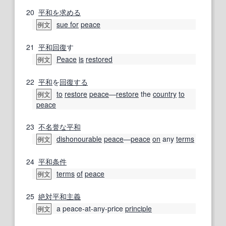
20
平和
を求める
sue for
peace
例文
21
平和
回復
す
Peace
is
restored
例文
22
平和
を
回復する
to
restore
peace
―
restore
the
country
to
例文
peace
23
不名誉な
平和
dishonourable
peace
―
peace
on
any
terms
例文
24
平和
条件
terms
of
peace
例文
25
絶対
平和主義
a peace-at-any-price
principle
例文