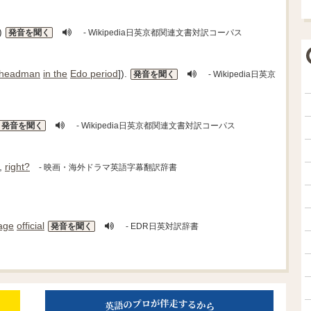
)
発音を聞く
- Wikipedia日英京都関連文書対訳コーパス
e headman
in the
Edo period
]).
発音を聞く
- Wikipedia日英京
発音を聞く
- Wikipedia日英京都関連文書対訳コーパス
,
right?
- 映画・海外ドラマ英語字幕翻訳辞書
lage
official
発音を聞く
- EDR日英対訳辞書