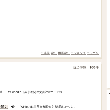
出典元
索引
用語索引
ランキング
カテゴリ
該当件数 :
100
件
- Wikipedia日英京都関連文書対訳コーパス
を聞く
- Wikipedia日英京都関連文書対訳コーパス