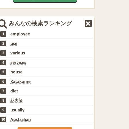
みんなの検索ランキング
employee
1
use
2
various
3
services
4
house
5
Katakame
6
diet
7
花火師
8
usually
9
Australian
10