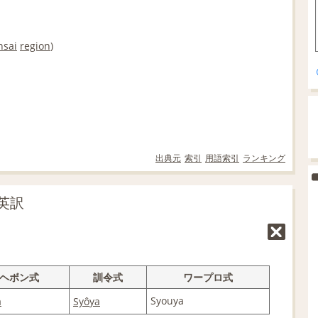
nsai
region
)
出典元
索引
用語索引
ランキング
英訳
ヘボン式
訓令式
ワープロ式
Syouya
a
Syô
ya