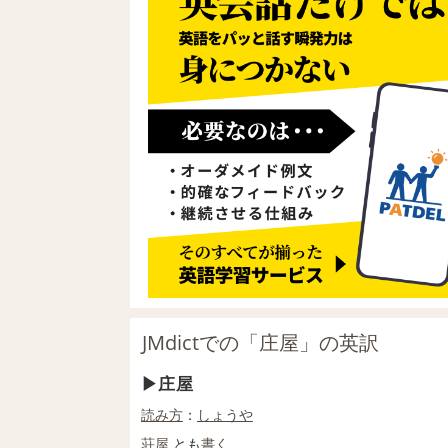
JMdictでの「庄屋」の英訳
庄屋
読み方
：
しょうや
荘
屋
とも
書く