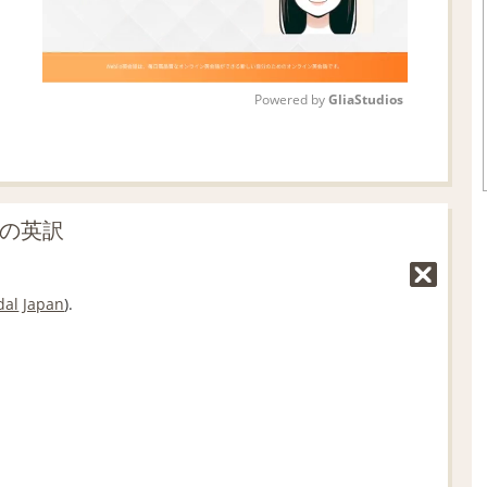
Powered by 
GliaStudios
M
u
t
」の英訳
e
dal
Japan
).