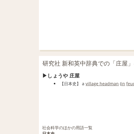
研究社 新和英中辞典での「庄屋
しょうや 庄屋
【
日本史
】
a
village headman
(
in
feu
社会科学のほかの用語一覧
日本史