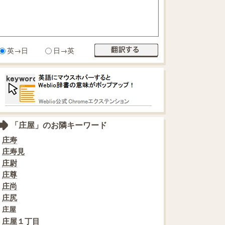
英→日
日→英
「庄屋」のお隣キーワード
庄寿
庄寿見
庄尉
庄尊
庄尚
庄尻
庄屋
庄屋１丁目