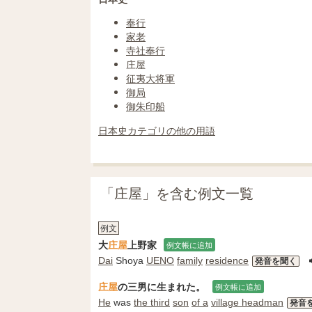
奉行
家老
寺社奉行
庄屋
征夷大将軍
御局
御朱印船
日本史カテゴリの他の用語
「庄屋」を含む例文一覧
例文
大
庄屋
上野家
例文帳に追加
Dai
Shoya
UENO
family
residence
発音を聞く
庄屋
の三男に生まれた。
例文帳に追加
He
was
the third
son
of a
village headman
発音