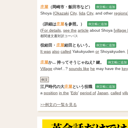
庄屋
（岡崎市・飯田市など）
例文帳に追加
Shoya (
Okazaki
City
,
Iida
City
, and other
regions
（詳細は
庄屋
を参照。）
例文帳に追加
(
For details
,
see the
article
about Shoya [
villag
都関連文書対訳コーパス
役給田・
庄屋
給田ともいう。
例文帳に追加
It was
also
called
Yakukyuden
or
Shoyakyuden.
庄屋
か... 持ってそうじゃねえ? 鍵。
例文帳に追加
Village
chief...?
sounds like
he
may have the
key
例文
江戸時代の大
庄屋
という役職
例文帳に追加
a
position
in the
'
Edo
'
period of
Japan
,
called
vil
>>例文の一覧を見る