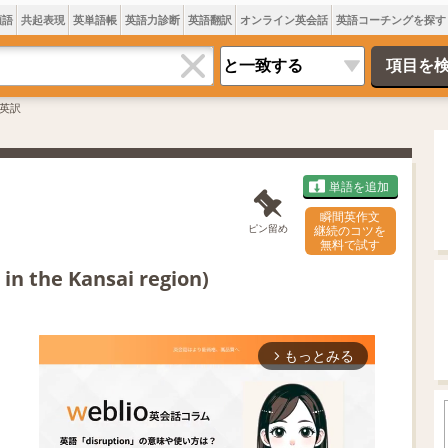
類語
共起表現
英単語帳
英語力診断
英語翻訳
オンライン英会話
英語コーチングを探す
英訳
単語を追加
瞬間英作文
ピン留め
継続のコツを
無料で試す
 in the Kansai region)
もっとみる
arrow_forward_ios