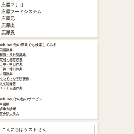
庄屋２丁目
庄屋フードシステム
庄屋元
庄屋出
庄屋券
weblioの他の辞書でも検索してみる
国語辞書
類語・反対語辞典
英和・和英辞典
日中・中日辞典
日韓・韓日辞典
古語辞典
インドネシア語辞典
タイ語辞典
ベトナム語辞典
weblioのその他のサービス
単語帳
語彙力診断
英会話コラム
こんにちは ゲスト さん