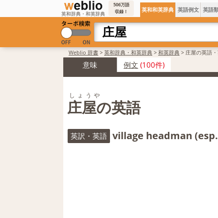
506万語
英和和英辞典
英語例文
英語
収録！
英和辞典・和英辞典
Weblio 辞書
>
英和辞典・和英辞典
>
和英辞典
>
庄屋の英語・
意味
例文
(100件)
しょうや
庄屋の英語
village headman (esp.
英訳・英語