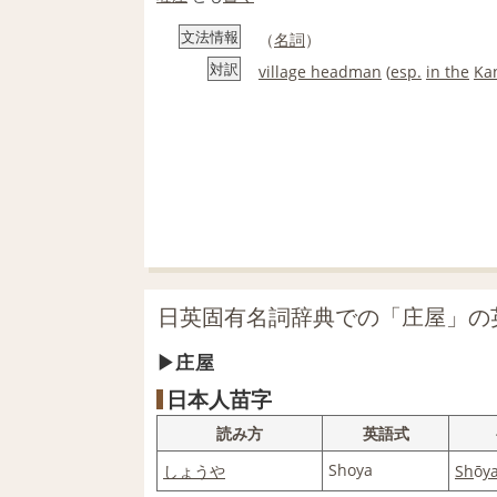
文法情報
（
名詞
）
対訳
village headman
(
esp.
in the
Ka
日英固有名詞辞典での「庄屋」の
庄屋
日本人苗字
読み方
英語式
Shoya
しょうや
Sh
ō
y