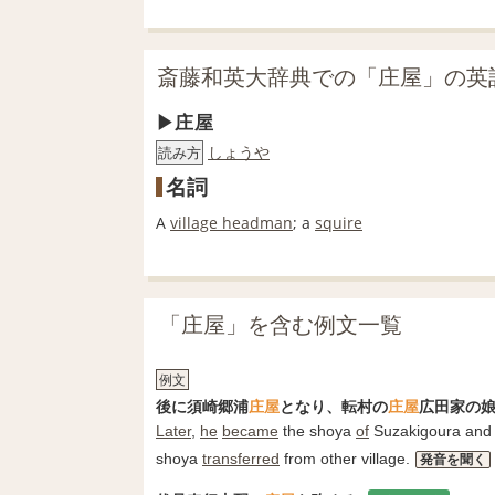
斎藤和英大辞典での「庄屋」の英
庄屋
しょうや
読み方
名詞
A
village headman
; a
squire
「庄屋」を含む例文一覧
例文
後に須崎郷浦
庄屋
となり、転村の
庄屋
広田家の
Later
,
he
became
the shoya
of
Suzakigoura an
shoya
transferred
from other village.
発音を聞く