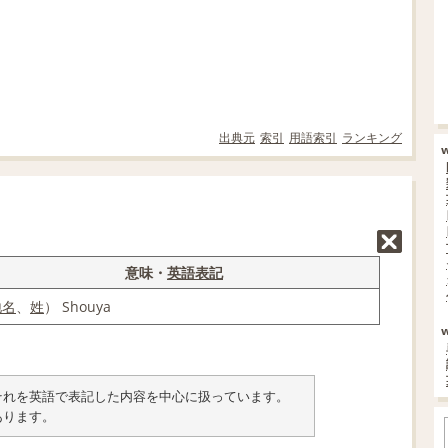
出典元
索引
用語索引
ランキング
意味・
英語表記
地名
、
姓
） Shouya
類とそれを英語で表記した内容を中心に扱っています。
あります。