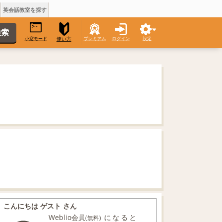
英会話教室を探す
小窓モード
プレミアム
ログイン
設定
使い方
こんにちは ゲスト さん
Weblio会員
になると
(無料)