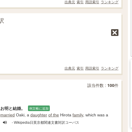
出典元
索引
用語索引
ランキング
訳
出典元
索引
用語索引
ランキング
該当件数 :
100
件
娘お明と結婚。
例文帳に追加
d
married
Oaki, a
daughter
of the
Hirota
family
, which was a
- Wikipedia日英京都関連文書対訳コーパス