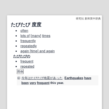
研究社 新和英中辞典
たびたび 度度
often
lots of
[
many
]
times
frequently
repeatedly
again [time] and again
たびたびの
frequent
repeated
用例
今年は
たびたび
地震があった
.
Earthquakes
have
been
very
frequent
this year.