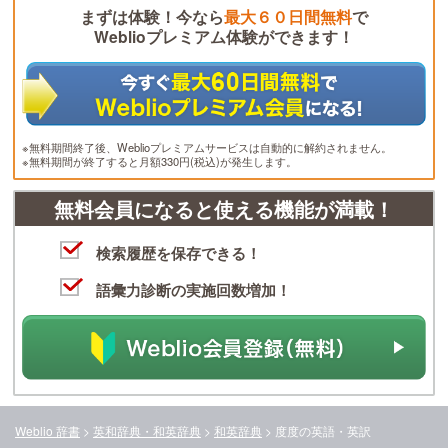
まずは体験！今なら
最大６０日間無料
で
Weblioプレミアム体験ができます！
※無料期間終了後、Weblioプレミアムサービスは自動的に解約されません。
※無料期間が終了すると月額330円(税込)が発生します。
無料会員になると使える機能が満載！
検索履歴を保存できる！
語彙力診断の実施回数増加！
Weblio 辞書
>
英和辞典・和英辞典
>
和英辞典
>
度度
の英語・英訳