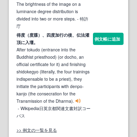
The brightness of the image on a
luminance degree distribution is
divided into two or more steps.
- 特許
庁
得
度（度
牒）、四度加行の後、伝法灌
例文帳に追加
頂に入壇。
After tokudo (entrance into the
Buddhist priesthood) (or docho, an
official certificate for it) and finishing
shidokegyo (literally, the four trainings
indispensable to be a priest), they
initiate the participants with denpo-
kanjo (the consecration for the
Transmission of the Dharma).
- Wikipedia日英京都関連文書対訳コー
パス
>> 例文の一覧を見る