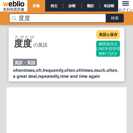
辞書
例文
診断
翻訳
単語帳
英和和英辞書
ログイン
単語
保存
を
たびたび
度度
の英語
瞬間英作文
LINE学習管理
無料で試す
英訳・英語
oftentimes,oft,frequently,often,ofttimes,much,often,
a great deal,repeatedly,time and time again