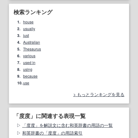
検索ランキング
1.
house
2.
usually
3.
just
4.
Australian
5.
Thesaurus
6.
various
7.
used in
8.
using
9.
because
10.
use
もっとランキングを見る
「度度」に関連する表現一覧
「度度」を解説文に含む和英辞書の用語の一覧
和英辞書の「度度」の用語索引