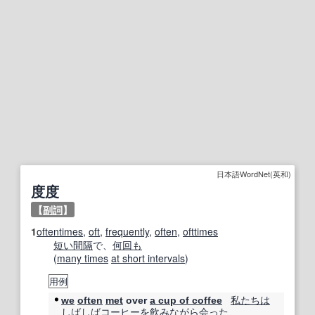
日本語WordNet(英和)
度度
【
副詞
】
1
oftentimes
,
oft
,
frequently
,
often
,
ofttimes
短い間
隔
で、
何回も
(
many times
at short intervals
)
用例
私たちは
we
often
met
over
a cup of coffee
しばしば
コーヒー
を
飲みながら
会った