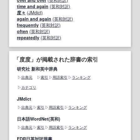
over and over
(英和対訳)
time and again
(英和対訳)
度々
(JMdict)
again and again
(英和対訳)
frequently
(英和対訳)
often
(英和対訳)
repeatedly
(英和対訳)
「度度」が掲載された辞書の索引
研究社 新和英中辞典
出典元
索引
用語索引
ランキング
カテゴリ
JMdict
出典元
索引
用語索引
ランキング
日本語WordNet(英和)
出典元
索引
用語索引
ランキング
EDR日英対訳辞書