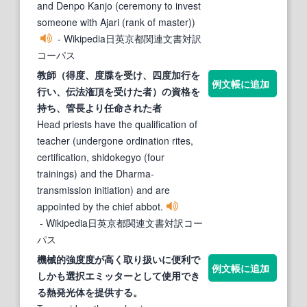
and Denpo Kanjo (ceremony to invest
someone with Ajari (rank of master))
- Wikipedia日英京都関連文書対訳
コーパス
教師（得
度、度
牒を受け、四度加行を
例文帳に追加
行い、伝法潅頂を受けた者）の資格を
持ち、管長より任命された者
Head priests have the qualification of
teacher (undergone ordination rites,
certification, shidokegyo (four
trainings) and the Dharma-
transmission initiation) and are
appointed by the chief abbot.
- Wikipedia日英京都関連文書対訳コー
パス
機械的強
度度
が高く取り扱いに便利で
例文帳に追加
しかも選択エミッターとして使用でき
る熱発光体を提供する。