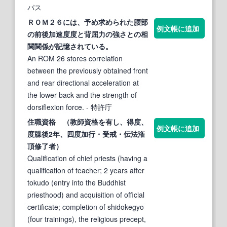
パス
ＲＯＭ２６には、予め求められた腰部
例文帳に追加
の前後加速
度度
と背屈力の強さとの相
関関係が記憶されている。
An ROM 26 stores correlation
between the previously obtained front
and rear directional acceleration at
the lower back and the strength of
dorsiflexion force.
- 特許庁
住職資格 （教師資格を有し、得
度、
例文帳に追加
度
牒後2年、四度加行・受戒・伝法潅
頂修了者）
Qualification of chief priests (having a
qualification of teacher; 2 years after
tokudo (entry into the Buddhist
priesthood) and acquisition of official
certificate; completion of shidokegyo
(four trainings), the religious precept,