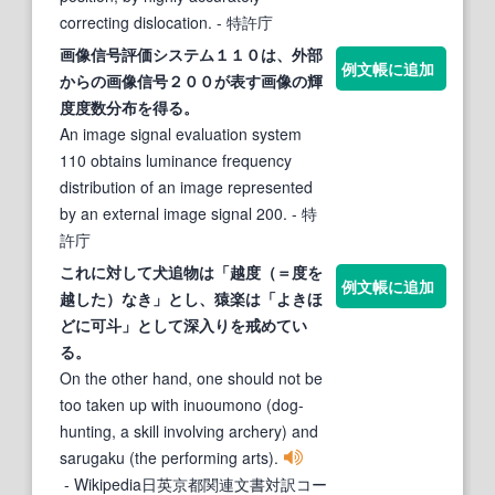
correcting dislocation.
- 特許庁
画像信号評価システム１１０は、外部
例文帳に追加
からの画像信号２００が表す画像の輝
度度
数分布を得る。
An image signal evaluation system
110 obtains luminance frequency
distribution of an image represented
by an external image signal 200.
- 特
許庁
これに対して犬追物は「越度（＝度を
例文帳に追加
越した）なき」とし、猿楽は「よきほ
どに可斗」として深入りを戒めてい
る。
On the other hand, one should not be
too taken up with inuoumono (dog-
hunting, a skill involving archery) and
sarugaku (the performing arts).
- Wikipedia日英京都関連文書対訳コー