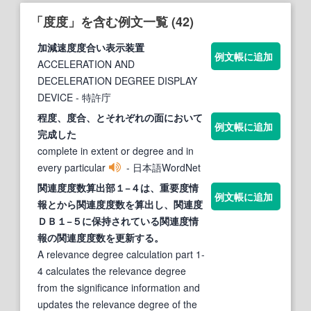
「度度」を含む例文一覧 (42)
加減速
度度
合い表示装置
例文帳に追加
ACCELERATION AND
DECELERATION DEGREE DISPLAY
DEVICE
- 特許庁
程
度、度
合、とそれぞれの面において
例文帳に追加
完成した
complete in extent or degree and in
every particular
- 日本語WordNet
関連
度度
数算出部１−４は、重要度情
例文帳に追加
報とから関連
度度
数を算出し、関連度
ＤＢ１−５に保持されている関連度情
報の関連
度度
数を更新する。
A relevance degree calculation part 1-
4 calculates the relevance degree
from the significance information and
updates the relevance degree of the