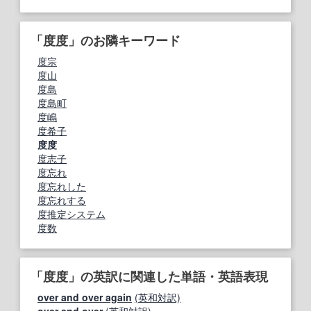
「度度」のお隣キーワード
度宗
度山
度島
度島町
度嶋
度希子
度度
度志子
度忘れ
度忘れした
度忘れする
度推定システム
度数
「度度」の英訳に関連した単語・英語表現
over and over again
(英和対訳)