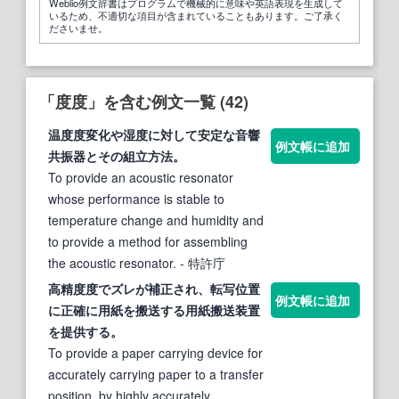
Weblio例文辞書はプログラムで機械的に意味や英語表現を生成して
いるため、不適切な項目が含まれていることもあります。ご了承く
ださいませ。
「度度」を含む例文一覧 (42)
温
度度
変化や湿度に対して安定な音響
例文帳に追加
共振器とその組立方法。
To provide an acoustic resonator
whose performance is stable to
temperature change and humidity and
to provide a method for assembling
the acoustic resonator.
- 特許庁
高精
度度
でズレが補正され、転写位置
例文帳に追加
に正確に用紙を搬送する用紙搬送装置
を提供する。
To provide a paper carrying device for
accurately carrying paper to a transfer
position, by highly accurately