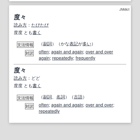
JMdict
度々
読み方
：
たびたび
度度 とも
書く
（
副詞
）（かな
表記
が
多い
）
文法情報
often
;
again and again
;
over and over
対訳
again
;
repeatedly
;
frequently
度々
読み方
：どど
度度 とも
書く
（
副詞
、
名詞
）（
古語
）
文法情報
often
;
again and again
;
over and over
;
対訳
repeatedly