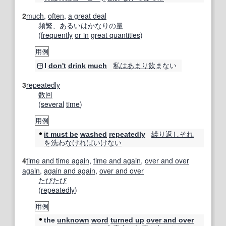
2
much
,
often
,
a great deal
頻繁
、
あるいは
かなりの量
(
frequently
or in
great quantities
)
用例
私は
あまり
飲
まない
I
don't
drink
much
3
repeatedly
数回
(
several
time
)
用例
繰り返し
それ
it must be
washed
repeatedly
を
洗
わ
なければいけない
4
time and time again
,
time and again
,
over and over
again
,
again and again
,
over and over
たびたび
(
repeatedly
)
用例
the
unknown
word
turned up
over and over