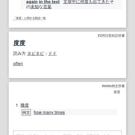
文章
中に
何度も
出てきた
そ
again
in the text
の
未知
な
言葉
「度度」に関する類語一覧
EDR日英対訳辞書
度度
読み方
タビタビ
；
ドド
often
Weblio例文辞書
度度
1
幾度
how many times
例文