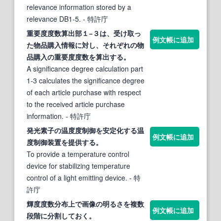
relevance information stored by a
relevance DB1-5.
- 特許庁
重要
度度
数算出部１−３は、受け取っ
例文帳に追加
た物品購入情報に対し、それぞれの物
品購入の重要
度度
数を算出する。
A significance degree calculation part
1-3 calculates the significance degree
of each article purchase with respect
to the received article purchase
information.
- 特許庁
発光素子の温
度度
制御を安定化する温
例文帳に追加
度制御装置を提供する。
To provide a temperature control
device for stabilizing temperature
control of a light emitting device.
- 特
許庁
輝
度度
数分布上で画像の明るさを複数
例文帳に追加
段階に分割しておく。