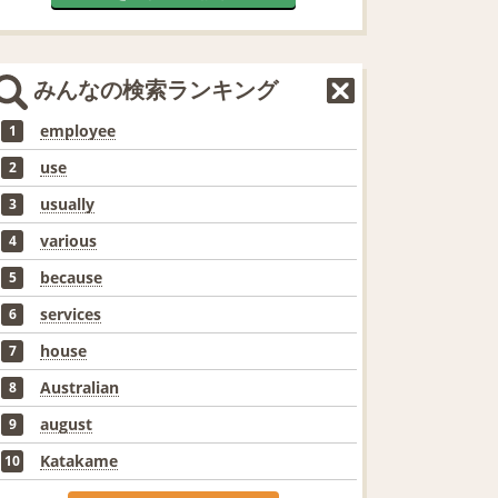
みんなの検索ランキング
employee
1
use
2
usually
3
various
4
because
5
services
6
house
7
Australian
8
august
9
Katakame
10