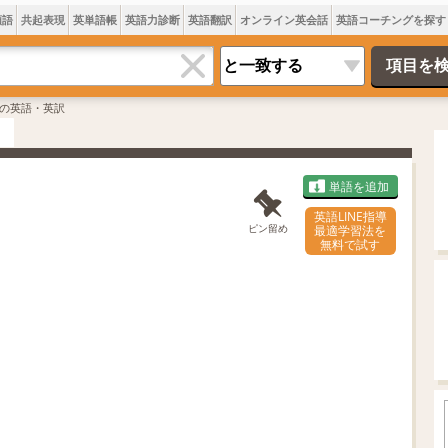
類語
共起表現
英単語帳
英語力診断
英語翻訳
オンライン英会話
英語コーチングを探す
の英語・英訳
単語を追加
英語LINE指導
ピン留め
最適学習法を
無料で試す
L
o
/
U
a
n
d
m
e
u
d
t
:
e
7
0
.
0
5