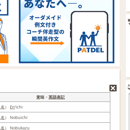
意味・
英語表記
人名
）
En
'ichi
人名
） Nobuichi
人名
） Nobukazu