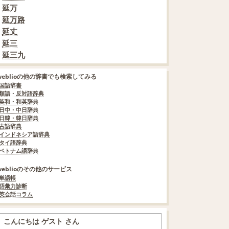
延万
延万路
延丈
延三
延三九
weblioの他の辞書でも検索してみる
国語辞書
類語・反対語辞典
英和・和英辞典
日中・中日辞典
日韓・韓日辞典
古語辞典
インドネシア語辞典
タイ語辞典
ベトナム語辞典
weblioのその他のサービス
単語帳
語彙力診断
英会話コラム
こんにちは ゲスト さん