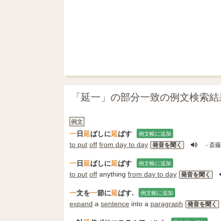
「延一」の部分一致の例文検索結
例文
一
日
延
ばしに
延
ばす
例文帳に追加
to put
off
from day to day
発音を聞く
- 斎
一
日
延
ばしに
延
ばす
例文帳に追加
to put
off
anything
from day to day
発音を聞く
一
文を
一
節に
延
ばす.
例文帳に追加
expand
a
sentence
into a
paragraph
発音を聞く