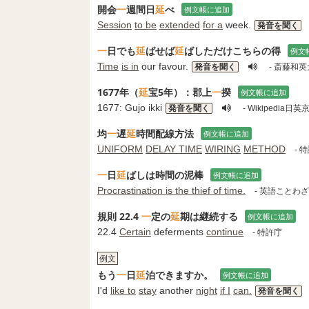
開会
一
週間日
延
べ
例文帳に追加
Session
to be
extended
for a
week.
発音を聞く
一
日でも
延
ばせば
延
ばしただけこちらの得
例文
Time
is in
our favour.
発音を聞く
- 斎藤和
1677年（
延
宝5年）：郡上
一
揆
例文帳に追加
1677: Gujo ikki
発音を聞く
- Wikipedi
均
一
遅
延
時間配線方法
例文帳に追加
UNIFORM
DELAY TIME
WIRING
METHOD
- 
一
日
延
ばしは時間の泥棒
例文帳に追加
Procrastination is the thief of time.
- 英語ことわ
規則 22.4
一
定の
延
期は継続する
例文帳に追加
22.4
Certain
deferments
continue
- 特許庁
例文
もう
一
日
延
泊できますか。
例文帳に追加
I'd
like to
stay
another
night
if I
can.
発音を聞く