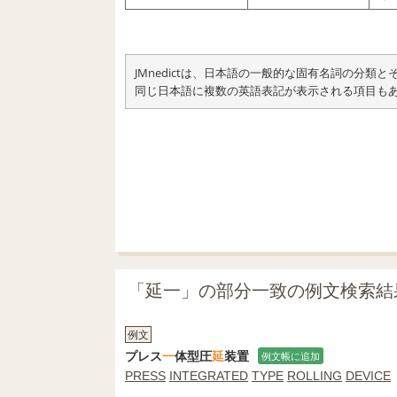
JMnedictは、日本語の一般的な固有名詞の分
同じ日本語に複数の英語表記が表示される項目も
「延一」の部分一致の例文検索結
例文
プレス
一
体型圧
延
装置
例文帳に追加
PRESS
INTEGRATED
TYPE
ROLLING
DEVICE