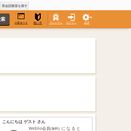
英会話教室を探す
小窓モード
プレミアム
ログイン
設定
使い方
こんにちは ゲスト さん
Weblio会員
になると
(無料)