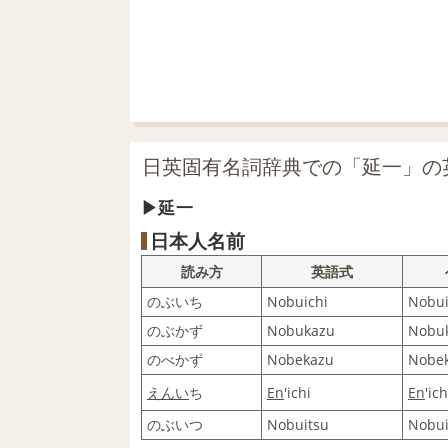
日英固有名詞辞典での「延一」の
延一
日本人名前
読み方
英語式
のぶいち
Nobuichi
Nobui
のぶかず
Nobukazu
Nobu
のべかず
Nobekazu
Nobe
えんい
ち
En
'ichi
En
'ich
のぶいつ
Nobuitsu
Nobui