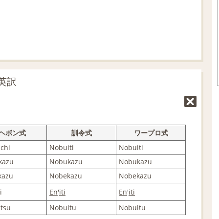
%
英訳
ヘボン式
訓令式
ワープロ式
chi
Nobuiti
Nobuiti
kazu
Nobukazu
Nobukazu
kazu
Nobekazu
Nobekazu
i
En
'
iti
En
'
iti
tsu
Nobuitu
Nobuitu