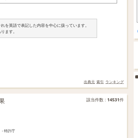
類とそれを英語で表記した内容を中心に扱っています。
あります。
出典元
索引
ランキング
果
該当件数 :
14531
件
- 特許庁