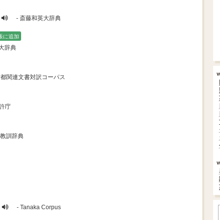
- 斎藤和英大辞典
帳に追加
英大辞典
a日英京都関連文書対訳コーパス
特許庁
ざ教訓辞典
- Tanaka Corpus