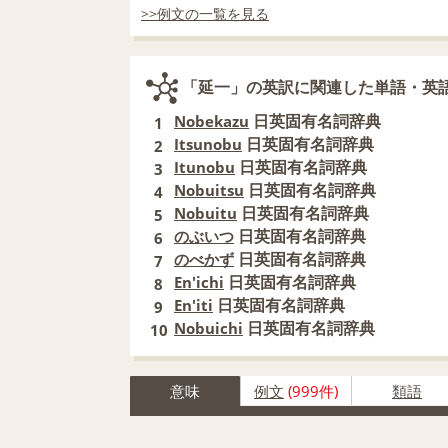
>>例文の一覧を見る
「延一」の英訳に関連した単語・英
日英固有名詞辞典
Nobekazu
1
日英固有名詞辞典
Itsunobu
2
日英固有名詞辞典
Itunobu
3
日英固有名詞辞典
Nobuitsu
4
日英固有名詞辞典
Nobuitu
5
日英固有名詞辞典
のぶいつ
6
日英固有名詞辞典
のべかず
7
日英固有名詞辞典
En'ichi
8
日英固有名詞辞典
En'iti
9
日英固有名詞辞典
Nobuichi
10
意味
例文
(999件)
類語