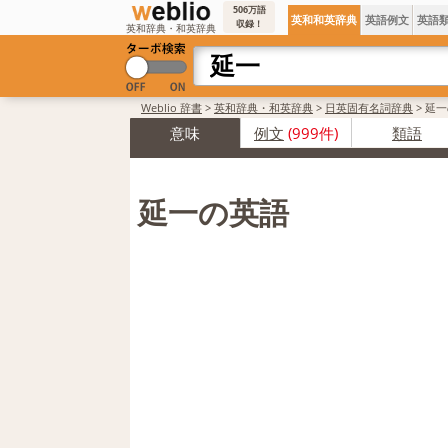
506万語
英和和英辞典
英語例文
英語
収録！
英和辞典・和英辞典
Weblio 辞書
>
英和辞典・和英辞典
>
日英固有名詞辞典
>
延一
意味
例文
(999件)
類語
延一の英語