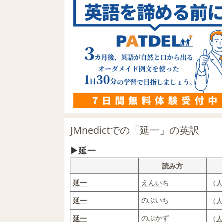
JMnedictでの「延一」の英訳
延一
読み方
延
一
えんい
ち
（
のぶいち
延
一
（
のぶかず
延
一
（