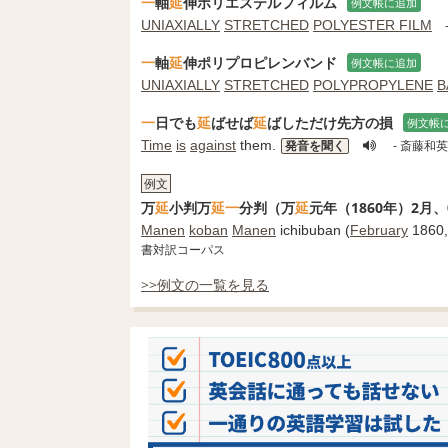
一
軸
延
伸ポリエステルフィルム
例文帳に追加
UNIAXIALLY
STRETCHED
POLYESTER FILM
一
軸
延
伸ポリプロピレンバンド
例文帳に追加
UNIAXIALLY
STRETCHED
POLYPROPYLENE
B
一
日でも
延
ばせば
延
ばしただけ先方の損
例文帳
Time
is
against
them.
発音を聞く
- 斎藤和
例文
万
延
小判万
延一
分判（万
延
元年（1860年）2月、0
Manen
koban
Manen
ichibuban (
February
1860,
書対訳コーパス
>>例文の一覧を見る