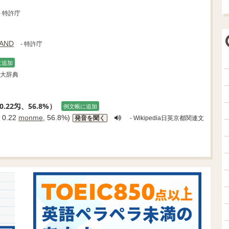
- 特許庁
AND
- 特許庁
に追加
英大辞典
.22匁、56.8%）
例文帳に追加
 0.22
monme
, 56.8%)
発音を聞く
- Wikipedia日英京都関連文