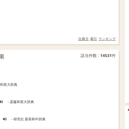
出典元
索引
ランキング
果
該当件数 :
14531
件
藤和英大辞典
- 斎藤和英大辞典
- 研究社 新英和中辞典