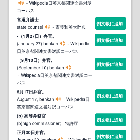
- Wikipedia日英京都関連文書対訳
コーパス
官
選
弁
護士
例文帳に追加
state counsel
- 斎藤和英大辞典
-（1月27日）
弁官
。
例文帳に追加
(January 27) benkan
- Wikipedia
日英京都関連文書対訳コーパス
（9月10日）
弁官
。
例文帳に追加
(September 10) benkan
- Wikipedia日英京都関連文書対訳コー
パス
8月17日
弁官
。
例文帳に追加
August 17, benkan
- Wikipedia日
英京都関連文書対訳コーパス
(b) 高等
弁
務
官
例文帳に追加
(b)high commissioner;
- 特許庁
正月30日
弁官
。
例文帳に追加
January 30, benkan
- Wikipedia日