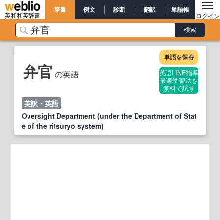
辞書
例文
診断
翻訳
単語帳
英和和英辞書
ログイン
単語
保存
を
弁官
の英語
英語LINE指導
最適学習法を
無料で試す
英訳・英語
Oversight Department (under the Department of Stat
e of the ritsuryō system)