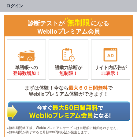
ログイン
無制限
診断テストが
になる
Weblioプレミアム会員
単語帳への
語彙力診断が
サイト内広告が
登録数増加！
無制限！
非表示！
まずは体験！今なら
最大６０日間無料
で
Weblioプレミアム体験ができます！
※無料期間終了後、Weblioプレミアムサービスは自動的に解約されません。
※無料期間が終了すると月額330円(税込)が発生します。