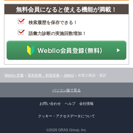
無料会員になると使える機能が満載！
検索履歴を保存できる！
語彙力診断の実施回数増加！
Weblio 辞書
>
英和辞典・和英辞典
>
JMdict
>
弁官
の英語・英訳
パソコン版で見る
お問い合わせ
ヘルプ
会社情報
クッキー・アクセスデータについて
©2026 GRAS Group, Inc.