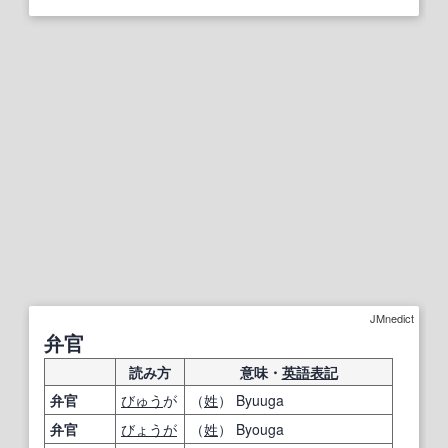
JMnedict
弁官
読み方
意味・
英語表記
弁官
びゅう
が
（
姓
） Byuuga
弁官
びょうが
（
姓
） Byouga