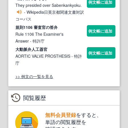
例文帳に追加
They presided over Sabenkankyoku.
- Wikipedia日英京都関連文書対訳
コーパス
規則1106 審査
官
の答
弁
例文帳に追加
Rule 1106 The Examiner's
Answer
- 特許庁
大動脈
弁
人工器
官
例文帳に追加
AORTIC VALVE PROSTHESIS
- 特許
庁
>> 例文の一覧を見る
閲覧履歴
をすると、
無料会員登録
単語の閲覧履歴を