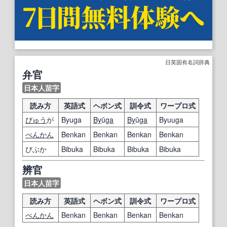
日英固有名詞辞典
弁官
日本人苗字
読み方
英語式
ヘボン式
訓令式
ワープロ式
びゅう
が
Byuga
By
ū
ga
By
û
ga
Byuuga
べんかん
Benkan
Benkan
Benkan
Benkan
びぶか
Bibuka
Bibuka
Bibuka
Bibuka
辨官
日本人苗字
読み方
英語式
ヘボン式
訓令式
ワープロ式
べんかん
Benkan
Benkan
Benkan
Benkan