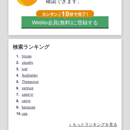
確認できます。
Weblio会員
(無料)
に登録する
検索ランキング
1.
house
2.
usually
3.
just
4.
Australian
5.
Thesaurus
6.
various
7.
used in
8.
using
9.
because
10.
use
もっとランキングを見る