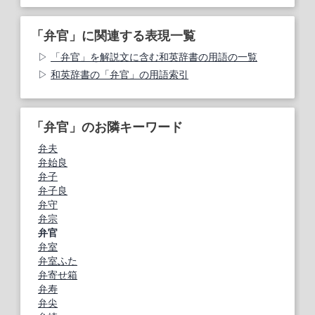
「弁官」に関連する表現一覧
「弁官」を解説文に含む和英辞書の用語の一覧
和英辞書の「弁官」の用語索引
「弁官」のお隣キーワード
弁夫
弁始良
弁子
弁子良
弁守
弁宗
弁官
弁室
弁室ふた
弁寄せ箱
弁寿
弁尖