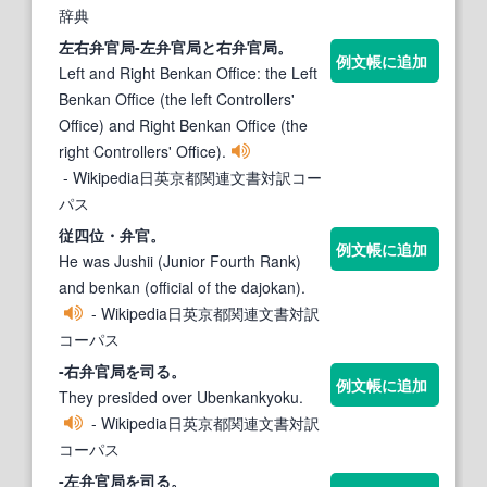
辞典
左右
弁官
局-左
弁官
局と右
弁官
局。
例文帳に追加
Left and Right Benkan Office: the Left
Benkan Office (the left Controllers'
Office) and Right Benkan Office (the
right Controllers' Office).
- Wikipedia日英京都関連文書対訳コー
パス
従四位・
弁官
。
例文帳に追加
He was Jushii (Junior Fourth Rank)
and benkan (official of the dajokan).
- Wikipedia日英京都関連文書対訳
コーパス
-右
弁官
局を司る。
例文帳に追加
They presided over Ubenkankyoku.
- Wikipedia日英京都関連文書対訳
コーパス
-左
弁官
局を司る。