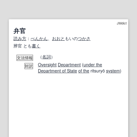
JMdict
弁官
読み方
：
べんかん
、
おおと
もいの
つかさ
辨官 とも
書く
（
名詞
）
文法情報
Oversight
Department
(
under the
対訳
Department of State
of the
ritsuryō
system
)