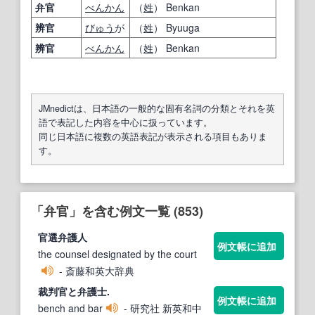
弁官
べんかん
（
姓
） Benkan
辨官
びゅう
が
（
姓
） Byuuga
辨官
べんかん
（
姓
） Benkan
JMnedictは、日本語の一般的な固有名詞の分類とそれを英
語で表記した内容を中心に扱っています。
同じ日本語に複数の英語表記が表示される項目もありま
す。
「弁官」を含む例文一覧 (853)
官
選
弁
護人
例文帳に追加
the counsel designated by the court
- 斎藤和英大辞典
裁判
官
と
弁
護士.
例文帳に追加
bench and bar
- 研究社 新英和中