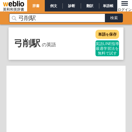
辞書
例文
診断
翻訳
単語帳
英和和英辞書
ログイン
単語
保存
を
弓削駅
の英語
英語LINE指導
最適学習法を
無料で試す