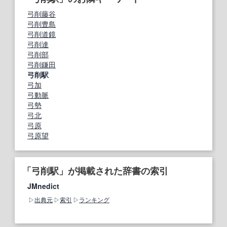
弓削藤谷
弓削豊島
弓削道鏡
弓削達
弓削部
弓削鎌田
弓削駅
弓加
弓動脈
弓勢
弓北
弓原
弓原望
「弓削駅」が掲載された辞書の索引
JMnedict
出典元
索引
ランキング