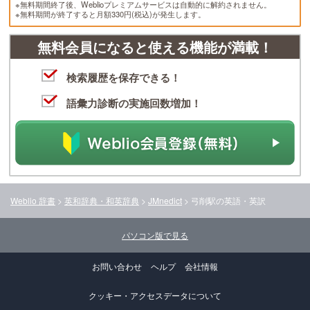
※無料期間終了後、Weblioプレミアムサービスは自動的に解約されません。
※無料期間が終了すると月額330円(税込)が発生します。
無料会員になると使える機能が満載！
検索履歴を保存できる！
語彙力診断の実施回数増加！
Weblio 辞書
>
英和辞典・和英辞典
>
JMnedict
>
弓削駅
の英語・英訳
パソコン版で見る
お問い合わせ
ヘルプ
会社情報
クッキー・アクセスデータについて