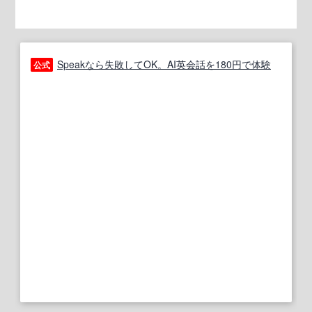
Speakなら失敗してOK。AI英会話を180円で体験
公式