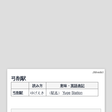
JMnedict
弓削駅
読み方
意味・
英語表記
弓削
駅
ゆげえき
（
駅名
）
Yuge
Station